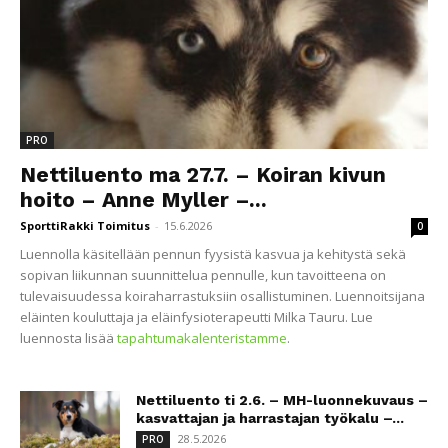
PRO
Nettiluento ma 27.7. – Koiran kivun
hoito – Anne Myller –...
SporttiRakki Toimitus
-
15.6.2026
0
Luennolla käsitellään pennun fyysistä kasvua ja kehitystä sekä
sopivan liikunnan suunnittelua pennulle, kun tavoitteena on
tulevaisuudessa koiraharrastuksiin osallistuminen. Luennoitsijana
eläinten kouluttaja ja eläinfysioterapeutti Milka Tauru. Lue
luennosta lisää
tapahtumakalenteristamme
.
Nettiluento ti 2.6. – MH-luonnekuvaus –
kasvattajan ja harrastajan työkalu –...
28.5.2026
PRO