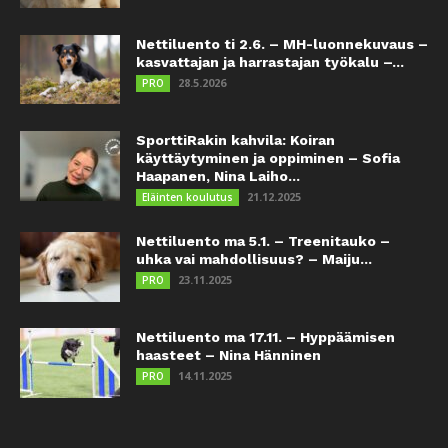
Nettiluento ti 2.6. – MH-luonnekuvaus –
kasvattajan ja harrastajan työkalu –...
28.5.2026
PRO
SporttiRakin kahvila: Koiran
käyttäytyminen ja oppiminen – Sofia
Haapanen, Nina Laiho...
21.12.2025
Eläinten koulutus
Nettiluento ma 5.1. – Treenitauko –
uhka vai mahdollisuus? – Maiju...
23.11.2025
PRO
Nettiluento ma 17.11. – Hyppäämisen
haasteet – Nina Hänninen
14.11.2025
PRO