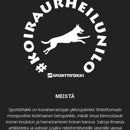
MEISTÄ
SporttiRakki on koiraharrastajan ykköspalvelu! Ehdottomasti
monipuolisin kotimainen tietopankki, mikäli sinua kiinnostavat
koiran koulutus ja harrastaminen koiran kanssa. Satoja ilmaisia
artikkeleita ja uutisia! Lisäksi rekisteröityneille jäsenille upeaa