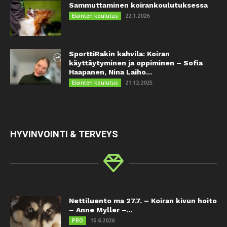
Sammuttaminen koirankoulutuksessa
22.1.2026
Eläinten koulutus
SporttiRakin kahvila: Koiran
käyttäytyminen ja oppiminen – Sofia
Haapanen, Nina Laiho...
21.12.2025
Eläinten koulutus
HYVINVOINTI & TERVEYS
Nettiluento ma 27.7. – Koiran kivun hoito
– Anne Myller –...
15.6.2026
PRO