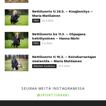
Nettiluento ti 26.5. – Kisajännitys –
Maria Matilainen
26.5.2026
PRO
Nettiluento ke 11.3. – Ohjaajana
kehittyminen – Hanna Närhi
9.3.2026
PRO
Nettiluento ti 10.2. – Koiraharrastajan
mielentila – Maria Matilainen
10.2.2026
Eläinten koulutus
SEURAA MEITÄ INSTAGRAMISSA
@SPORTTIRAKKI