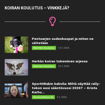
KOIRAN KOULUTUS – VINKKEJÄ?
Pentuarjen sudenkuopat ja miten ne
vältetään
12.5.2026
Eläinten koulutus
Herkän koiran tukeminen arjessa
18.3.2026
Eläinten koulutus
SporttiRakin kahvila: Miltä näyttää rally-
tokon uusi sääntövuosi 2026? – Krista
Karhu...
9.2.2026
Koiraurheilun ilo