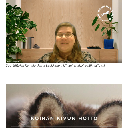
SporttiRakin Kahvila, Pirita Laukkanen, kiinanharjakoira jälkivalioksi