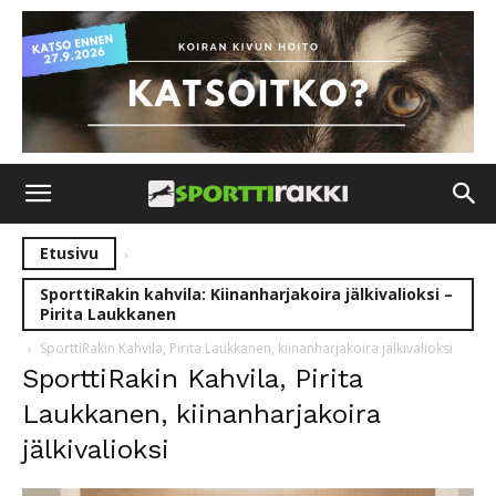
Etusivu
SporttiRakin kahvila: Kiinanharjakoira jälkivalioksi –
Pirita Laukkanen
SporttiRakin Kahvila, Pirita Laukkanen, kiinanharjakoira jälkivalioksi
SporttiRakin Kahvila, Pirita
Laukkanen, kiinanharjakoira
jälkivalioksi