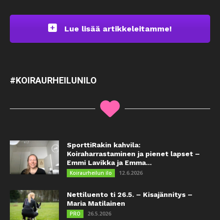
Lue lisää artikkeleitamme!
#KOIRAURHEILUNILO
SporttiRakin kahvila:
Koiraharrastaminen ja pienet lapset –
Emmi Lavikka ja Emma...
12.6.2026
Koiraurheilun ilo
Nettiluento ti 26.5. – Kisajännitys –
Maria Matilainen
26.5.2026
PRO