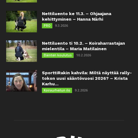
Nettiluento ke 11.3. – Ohjaajana
kehittyminen – Hanna Närhi
9.3.2026
PRO
Nettiluento ti 10.2. – Koiraharrastajan
mielentila – Maria Matilainen
10.2.2026
Eläinten koulutus
SporttiRakin kahvila: Miltä näyttää rally-
tokon uusi sääntövuosi 2026? – Krista
Karhu...
9.2.2026
Koiraurheilun ilo