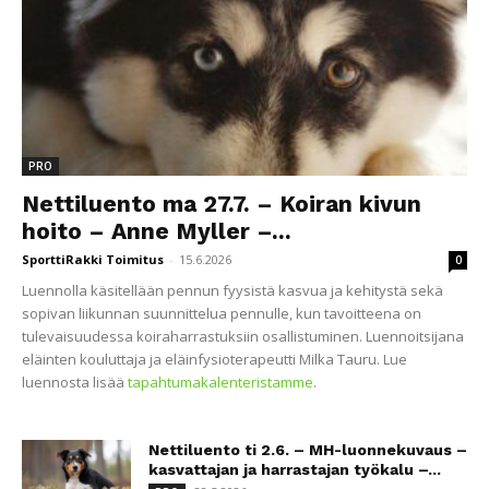
PRO
Nettiluento ma 27.7. – Koiran kivun
hoito – Anne Myller –...
SporttiRakki Toimitus
-
15.6.2026
0
Luennolla käsitellään pennun fyysistä kasvua ja kehitystä sekä
sopivan liikunnan suunnittelua pennulle, kun tavoitteena on
tulevaisuudessa koiraharrastuksiin osallistuminen. Luennoitsijana
eläinten kouluttaja ja eläinfysioterapeutti Milka Tauru. Lue
luennosta lisää
tapahtumakalenteristamme
.
Nettiluento ti 2.6. – MH-luonnekuvaus –
kasvattajan ja harrastajan työkalu –...