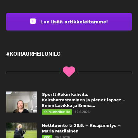
Lue lisää artikkeleitamme!
#KOIRAURHEILUNILO
SporttiRakin kahvila:
Koiraharrastaminen ja pienet lapset –
Emmi Lavikka ja Emma...
12.6.2026
Koiraurheilun ilo
Nettiluento ti 26.5. – Kisajännitys –
Maria Matilainen
26.5.2026
PRO