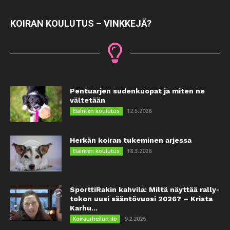
KOIRAN KOULUTUS – VINKKEJÄ?
Pentuarjen sudenkuopat ja miten ne
vältetään
12.5.2026
Eläinten koulutus
Herkän koiran tukeminen arjessa
18.3.2026
Eläinten koulutus
SporttiRakin kahvila: Miltä näyttää rally-
tokon uusi sääntövuosi 2026? – Krista
Karhu...
9.2.2026
Koiraurheilun ilo