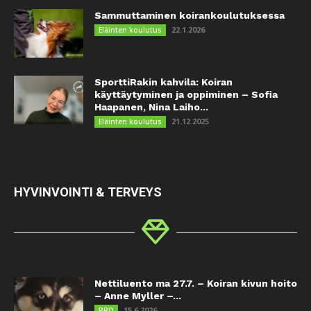
Sammuttaminen koirankoulutuksessa
22.1.2026
Eläinten koulutus
SporttiRakin kahvila: Koiran
käyttäytyminen ja oppiminen – Sofia
Haapanen, Nina Laiho...
21.12.2025
Eläinten koulutus
HYVINVOINTI & TERVEYS
Nettiluento ma 27.7. – Koiran kivun hoito
– Anne Myller –...
15.6.2026
PRO