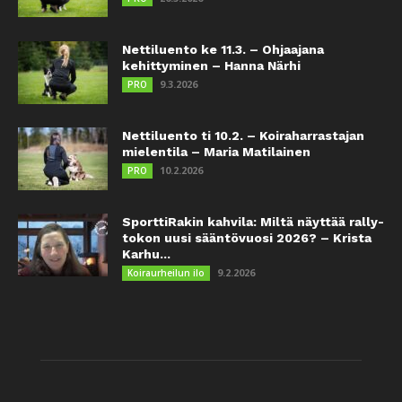
Nettiluento ke 11.3. – Ohjaajana
kehittyminen – Hanna Närhi
9.3.2026
PRO
Nettiluento ti 10.2. – Koiraharrastajan
mielentila – Maria Matilainen
10.2.2026
PRO
SporttiRakin kahvila: Miltä näyttää rally-
tokon uusi sääntövuosi 2026? – Krista
Karhu...
9.2.2026
Koiraurheilun ilo