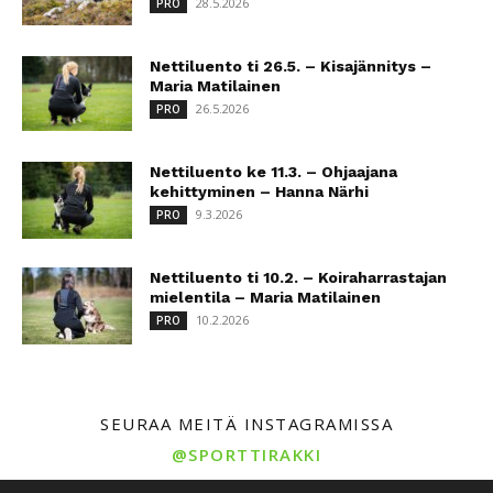
28.5.2026
PRO
Nettiluento ti 26.5. – Kisajännitys –
Maria Matilainen
26.5.2026
PRO
Nettiluento ke 11.3. – Ohjaajana
kehittyminen – Hanna Närhi
9.3.2026
PRO
Nettiluento ti 10.2. – Koiraharrastajan
mielentila – Maria Matilainen
10.2.2026
PRO
SEURAA MEITÄ INSTAGRAMISSA
@SPORTTIRAKKI