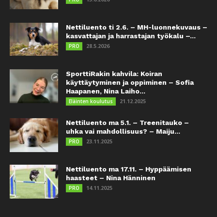
Nettiluento ti 2.6. – MH-luonnekuvaus –
kasvattajan ja harrastajan työkalu –...
28.5.2026
PRO
SporttiRakin kahvila: Koiran
käyttäytyminen ja oppiminen – Sofia
Haapanen, Nina Laiho...
21.12.2025
Eläinten koulutus
Nettiluento ma 5.1. – Treenitauko –
uhka vai mahdollisuus? – Maiju...
23.11.2025
PRO
Nettiluento ma 17.11. – Hyppäämisen
haasteet – Nina Hänninen
14.11.2025
PRO