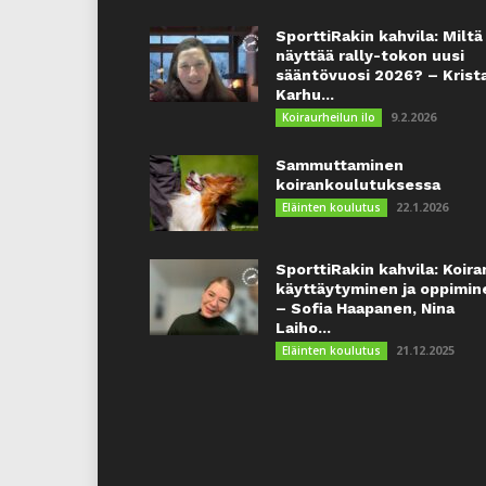
SporttiRakin kahvila: Miltä
näyttää rally-tokon uusi
sääntövuosi 2026? – Krist
Karhu...
9.2.2026
Koiraurheilun ilo
Sammuttaminen
koirankoulutuksessa
22.1.2026
Eläinten koulutus
SporttiRakin kahvila: Koira
käyttäytyminen ja oppimin
– Sofia Haapanen, Nina
Laiho...
21.12.2025
Eläinten koulutus