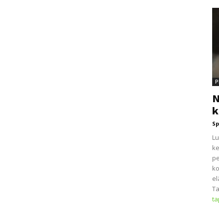
P
N
k
Sp
Lu
ke
pe
ko
el
Ta
t