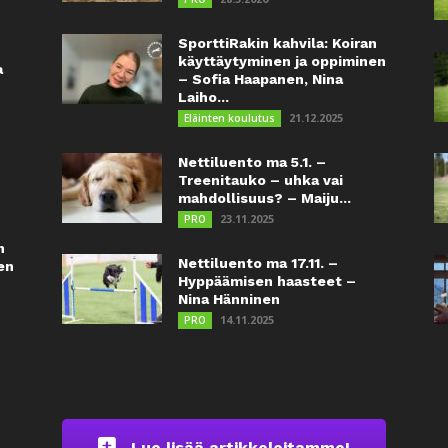
SporttiRakin kahvila: Koiran
käyttäytyminen ja oppiminen
a
– Sofia Haapanen, Nina
Laiho...
21.12.2025
Eläinten koulutus
Nettiluento ma 5.1. –
Treenitauko – uhka vai
mahdollisuus? – Maiju...
23.11.2025
PRO
n
Nettiluento ma 17.11. –
en
Hyppäämisen haasteet –
Nina Hänninen
14.11.2025
PRO
Lue lisää artikkeleitamme!