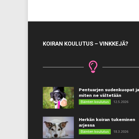
KOIRAN KOULUTUS – VINKKEJÄ?
Pentuarjen sudenkuopat j
miten ne vältetään
12.5.2026
Eläinten koulutus
Herkän koiran tukeminen
arjessa
18.3.2026
Eläinten koulutus