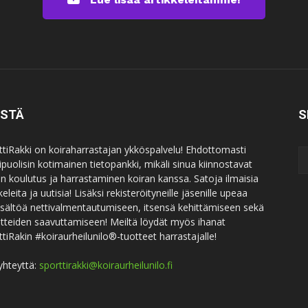
ISTÄ
S
ttiRakki on koiraharrastajan ykköspalvelu! Ehdottomasti
puolisin kotimainen tietopankki, mikäli sinua kiinnostavat
an koulutus ja harrastaminen koiran kanssa. Satoja ilmaisia
keleita ja uutisia! Lisäksi rekisteröityneille jäsenille upeaa
sisältöä nettivalmentautumiseen, itsensä kehittämiseen sekä
itteiden saavuttamiseen! Meiltä löydät myös ihanat
ttiRakin #koiraurheilunilo®-tuotteet harrastajalle!
yhteyttä:
sporttirakki@koiraurheilunilo.fi