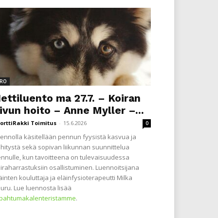
RO
ettiluento ma 27.7. – Koiran
ivun hoito – Anne Myller –...
orttiRakki Toimitus
-
15.6.2026
0
ennolla käsitellään pennun fyysistä kasvua ja
hitystä sekä sopivan liikunnan suunnittelua
nnulle, kun tavoitteena on tulevaisuudessa
iraharrastuksiin osallistuminen. Luennoitsijana
äinten kouluttaja ja eläinfysioterapeutti Milka
uru. Lue luennosta lisää
apahtumakalenteristamme
.