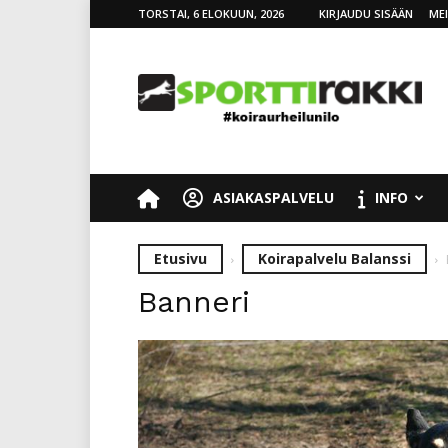
TORSTAI, 6 ELOKUUN, 2026
KIRJAUDU SISÄÄN
ME
SporttiRakki
ASIAKASPALVELU
INFO
Etusivu
Koirapalvelu Balanssi
Banneri