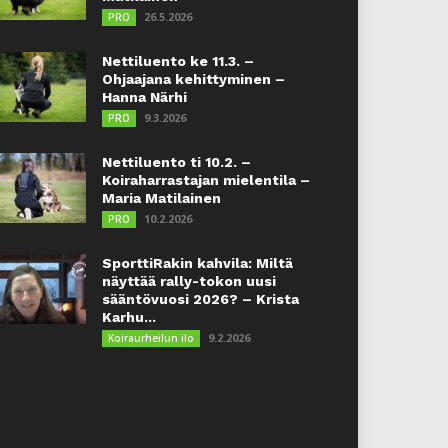
26.5.2026
PRO
Nettiluento ke 11.3. –
Ohjaajana kehittyminen –
Hanna Närhi
9.3.2026
PRO
Nettiluento ti 10.2. –
Koiraharrastajan mielentila –
Maria Matilainen
10.2.2026
PRO
SporttiRakin kahvila: Miltä
näyttää rally-tokon uusi
sääntövuosi 2026? – Krista
Karhu...
9.2.2026
Koiraurheilun ilo