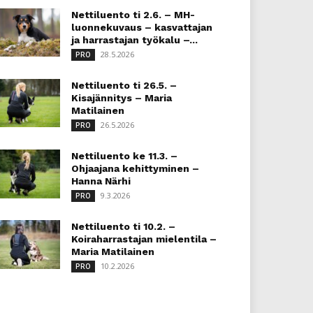
Nettiluento ti 2.6. – MH-
luonnekuvaus – kasvattajan
ja harrastajan työkalu –...
28.5.2026
PRO
Nettiluento ti 26.5. –
Kisajännitys – Maria
Matilainen
26.5.2026
PRO
Nettiluento ke 11.3. –
Ohjaajana kehittyminen –
Hanna Närhi
9.3.2026
PRO
Nettiluento ti 10.2. –
Koiraharrastajan mielentila –
Maria Matilainen
10.2.2026
PRO