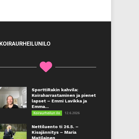
KOIRAURHEILUNILO
SporttiRakin kahvila:
Koiraharrastaminen ja pienet
lapset – Emmi Lavikka ja
Emma...
12.6.2026
Koiraurheilun ilo
Nettiluento ti 26.5. –
Kisajännitys – Maria
Matilainen