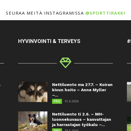
SEURAA MEITÄ INSTAGRAMISSA
@SPORTTIRAKKI
HYVINVOINTI & TERVEYS
#
a
Nettiluento ma 27.7. – Koiran
kivun hoito – Anne Myller
–...
15.6.2026
PRO
Nettiluento ti 2.6. – MH-
luonnekuvaus – kasvattajan
ja harrastajan työkalu –...
28.5.2026
PRO