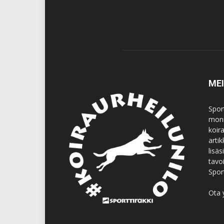
ME
Spor
moni
koir
artik
lisä
tavo
Spor
Ota 