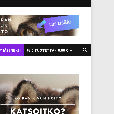
TY JÄSENEKSI
0 TUOTETTA
0,00 €