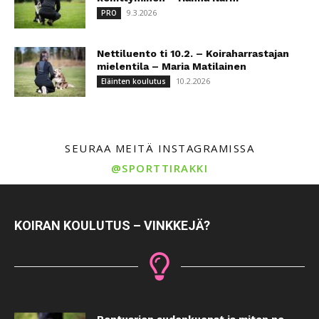
9.3.2026
PRO
Nettiluento ti 10.2. – Koiraharrastajan
mielentila – Maria Matilainen
10.2.2026
Eläinten koulutus
SEURAA MEITÄ INSTAGRAMISSA
@SPORTTIRAKKI
KOIRAN KOULUTUS – VINKKEJÄ?
Pentuarjen sudenkuopat ja miten ne