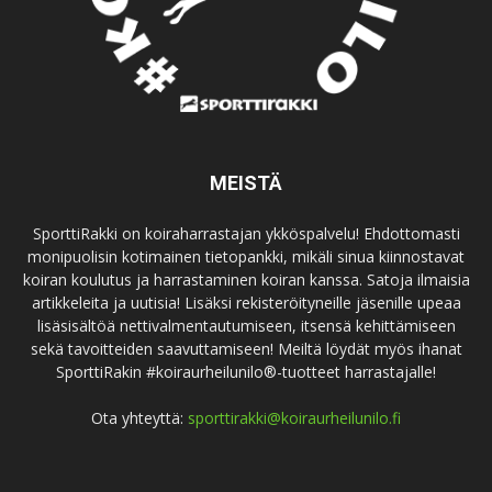
MEISTÄ
SporttiRakki on koiraharrastajan ykköspalvelu! Ehdottomasti
monipuolisin kotimainen tietopankki, mikäli sinua kiinnostavat
koiran koulutus ja harrastaminen koiran kanssa. Satoja ilmaisia
artikkeleita ja uutisia! Lisäksi rekisteröityneille jäsenille upeaa
lisäsisältöä nettivalmentautumiseen, itsensä kehittämiseen
sekä tavoitteiden saavuttamiseen! Meiltä löydät myös ihanat
SporttiRakin #koiraurheilunilo®-tuotteet harrastajalle!
Ota yhteyttä:
sporttirakki@koiraurheilunilo.fi