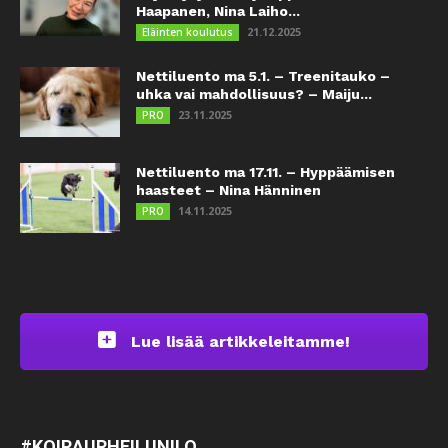
Haapanen, Nina Laiho...
21.12.2025
Eläinten koulutus
Nettiluento ma 5.1. – Treenitauko –
uhka vai mahdollisuus? – Maiju...
23.11.2025
PRO
Nettiluento ma 17.11. – Hyppäämisen
haasteet – Nina Hänninen
14.11.2025
PRO
Lue lisää artikkeleitamme!
#KOIRAURHEILUNILO