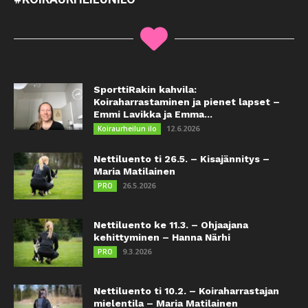
SporttiRakin kahvila:
Koiraharrastaminen ja pienet lapset –
Emmi Lavikka ja Emma...
12.6.2026
Koiraurheilun ilo
Nettiluento ti 26.5. – Kisajännitys –
Maria Matilainen
26.5.2026
PRO
Nettiluento ke 11.3. – Ohjaajana
kehittyminen – Hanna Närhi
9.3.2026
PRO
Nettiluento ti 10.2. – Koiraharrastajan
mielentila – Maria Matilainen