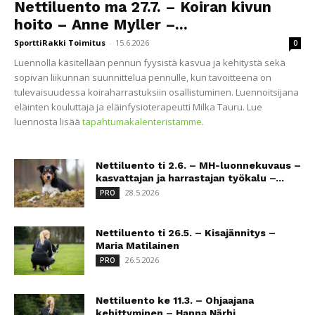
Nettiluento ma 27.7. – Koiran kivun
hoito – Anne Myller –...
SporttiRakki Toimitus
-
15.6.2026
0
Luennolla käsitellään pennun fyysistä kasvua ja kehitystä sekä
sopivan liikunnan suunnittelua pennulle, kun tavoitteena on
tulevaisuudessa koiraharrastuksiin osallistuminen. Luennoitsijana
eläinten kouluttaja ja eläinfysioterapeutti Milka Tauru. Lue
luennosta lisää
tapahtumakalenteristamme
.
Nettiluento ti 2.6. – MH-luonnekuvaus –
kasvattajan ja harrastajan työkalu –...
28.5.2026
PRO
Nettiluento ti 26.5. – Kisajännitys –
Maria Matilainen
26.5.2026
PRO
Nettiluento ke 11.3. – Ohjaajana
kehittyminen – Hanna Närhi