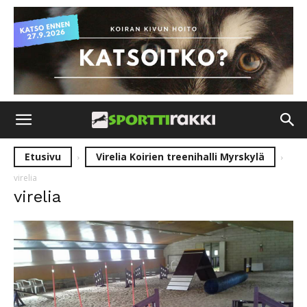
Etusivu
Virelia Koirien treenihalli Myrskylä
virelia
virelia