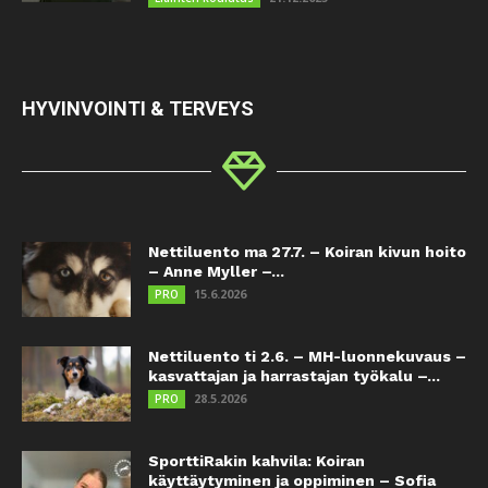
HYVINVOINTI & TERVEYS
Nettiluento ma 27.7. – Koiran kivun hoito
– Anne Myller –...
15.6.2026
PRO
Nettiluento ti 2.6. – MH-luonnekuvaus –
kasvattajan ja harrastajan työkalu –...
28.5.2026
PRO
SporttiRakin kahvila: Koiran
käyttäytyminen ja oppiminen – Sofia