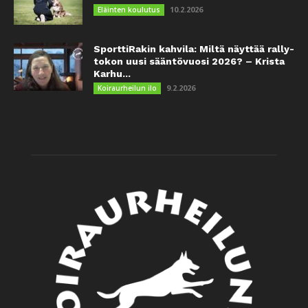
10.2.2026
Eläinten koulutus
SporttiRakin kahvila: Miltä näyttää rally-
tokon uusi sääntövuosi 2026? – Krista
Karhu...
9.2.2026
Koiraurheilun ilo