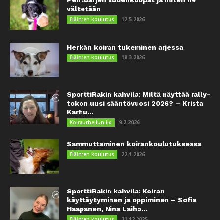
vältetään
12.5.2026
Eläinten koulutus
Herkän koiran tukeminen arjessa
18.3.2026
Eläinten koulutus
SporttiRakin kahvila: Miltä näyttää rally-
tokon uusi sääntövuosi 2026? – Krista
Karhu...
9.2.2026
Koiraurheilun ilo
Sammuttaminen koirankoulutuksessa
22.1.2026
Eläinten koulutus
SporttiRakin kahvila: Koiran
käyttäytyminen ja oppiminen – Sofia
Haapanen, Nina Laiho...
21.12.2025
Eläinten koulutus