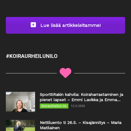
Lue lisää artikkeleitamme!
#KOIRAURHEILUNILO
SporttiRakin kahvila: Koiraharrastaminen ja
pienet lapset – Emmi Lavikka ja Emma...
12.6.2026
Koiraurheilun ilo
Nettiluento ti 26.5. – Kisajännitys – Maria
Matilainen