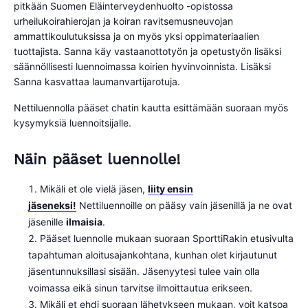
pitkään Suomen Eläinterveydenhuolto -opistossa
urheilukoirahierojan ja koiran ravitsemusneuvojan
ammattikoulutuksissa ja on myös yksi oppimateriaalien
tuottajista. Sanna käy vastaanottotyön ja opetustyön lisäksi
säännöllisesti luennoimassa koirien hyvinvoinnista. Lisäksi
Sanna kasvattaa laumanvartijarotuja.
Nettiluennolla pääset chatin kautta esittämään suoraan myös
kysymyksiä luennoitsijalle.
Näin pääset luennolle!
Mikäli et ole vielä jäsen,
liity ensin
jäseneksi!
Nettiluennoille on pääsy vain jäsenillä ja ne ovat
jäsenille
ilmaisia
.
Pääset luennolle mukaan suoraan SporttiRakin etusivulta
tapahtuman aloitusajankohtana, kunhan olet kirjautunut
jäsentunnuksillasi sisään. Jäsenyytesi tulee vain olla
voimassa eikä sinun tarvitse ilmoittautua erikseen.
Mikäli et ehdi suoraan lähetykseen mukaan, voit katsoa