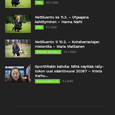
26.5.2026
PRO
Nettiluento ke 11.3. – Ohjaajana
kehittyminen – Hanna Närhi
9.3.2026
PRO
Nettiluento ti 10.2. – Koiraharrastajan
mielentila – Maria Matilainen
10.2.2026
Eläinten koulutus
SporttiRakin kahvila: Miltä näyttää rally-
tokon uusi sääntövuosi 2026? – Krista
Karhu...
9.2.2026
Koiraurheilun ilo