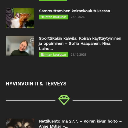
Sammuttaminen koirankoulutuksessa
22.1.2026
Eläinten koulutus
SporttiRakin kahvila: Koiran käyttäytyminen
ja oppiminen – Sofia Haapanen, Nina
Laiho...
21.12.2025
Eläinten koulutus
HYVINVOINTI & TERVEYS
Nettiluento ma 27.7. – Koiran kivun hoito –
Anne Myller –...