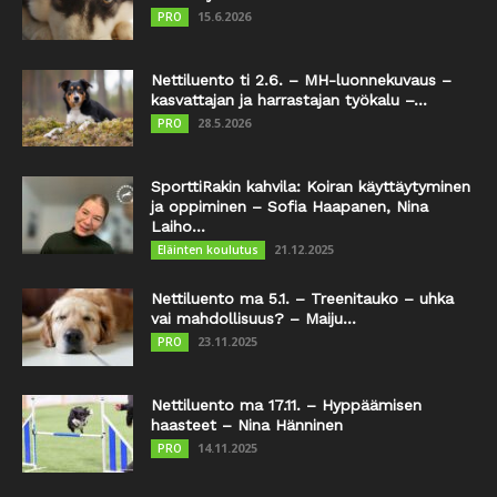
15.6.2026
PRO
Nettiluento ti 2.6. – MH-luonnekuvaus –
kasvattajan ja harrastajan työkalu –...
28.5.2026
PRO
SporttiRakin kahvila: Koiran käyttäytyminen
ja oppiminen – Sofia Haapanen, Nina
Laiho...
21.12.2025
Eläinten koulutus
Nettiluento ma 5.1. – Treenitauko – uhka
vai mahdollisuus? – Maiju...
23.11.2025
PRO
Nettiluento ma 17.11. – Hyppäämisen
haasteet – Nina Hänninen
14.11.2025
PRO