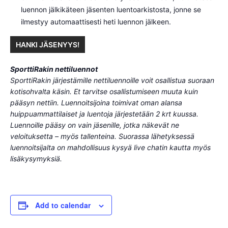
luennon jälkikäteen jäsenten luentoarkistosta, jonne se
ilmestyy automaattisesti heti luennon jälkeen.
HANKI JÄSENYYS!
SporttiRakin nettiluennot
SporttiRakin järjestämille nettiluennoille voit osallistua suoraan
kotisohvalta käsin. Et tarvitse osallistumiseen muuta kuin
pääsyn nettiin. Luennoitsijoina toimivat oman alansa
huippuammattilaiset ja luentoja järjestetään 2 krt kuussa.
Luennoille pääsy on vain jäsenille, jotka näkevät ne
veloituksetta – myös tallenteina. Suorassa lähetyksessä
luennoitsijalta on mahdollisuus kysyä live chatin kautta myös
lisäkysymyksiä.
Add to calendar