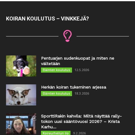
KOIRAN KOULUTUS – VINKKEJÄ?
Pentuarjen sudenkuopat ja miten ne
vältetään
12.5.2026
Eläinten koulutus
Herkän koiran tukeminen arjessa
18.3.2026
Eläinten koulutus
SporttiRakin kahvila: Miltä näyttää rally-
tokon uusi sääntövuosi 2026? – Krista
Karhu...
9.2.2026
Koiraurheilun ilo