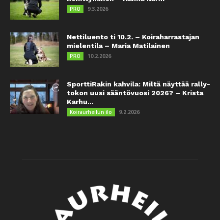
9.3.2026
PRO
Nettiluento ti 10.2. – Koiraharrastajan
mielentila – Maria Matilainen
10.2.2026
PRO
SporttiRakin kahvila: Miltä näyttää rally-
tokon uusi sääntövuosi 2026? – Krista
Karhu...
9.2.2026
Koiraurheilun ilo