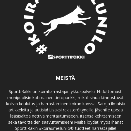
MEISTÄ
SporttiRakki on koiraharrastajan ykköspalvelu! Ehdottomasti
monipuolisin kotimainen tietopankki, mikäli sinua kiinnostavat
koiran koulutus ja harrastaminen koiran kanssa. Satoja ilmaisia
artikkeleita ja uutisia! Lisäksi rekisteröityneille jäsenille upeaa
lisäsisältöä nettivalmentautumiseen, itsensä kehittämiseen
sekä tavoitteiden saavuttamiseen! Meiltä löydät myös ihanat
SporttiRakin #koiraurheilunilo®-tuotteet harrastajalle!