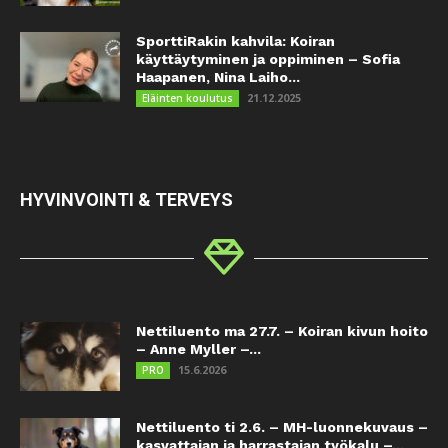
SporttiRakin kahvila: Koiran
käyttäytyminen ja oppiminen – Sofia
Haapanen, Nina Laiho...
21.12.2025
Eläinten koulutus
HYVINVOINTI & TERVEYS
Nettiluento ma 27.7. – Koiran kivun hoito
– Anne Myller –...
15.6.2026
PRO
Nettiluento ti 2.6. – MH-luonnekuvaus –
kasvattajan ja harrastajan työkalu –...