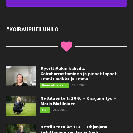
#KOIRAURHEILUNILO
SporttiRakin kahvila:
Koiraharrastaminen ja pienet lapset –
Emmi Lavikka ja Emma...
12.6.2026
Koiraurheilun ilo
Nettiluento ti 26.5. – Kisajännitys –
Maria Matilainen
26.5.2026
PRO
Nettiluento ke 11.3. – Ohjaajana
kehittyminen – Hanna Närhi