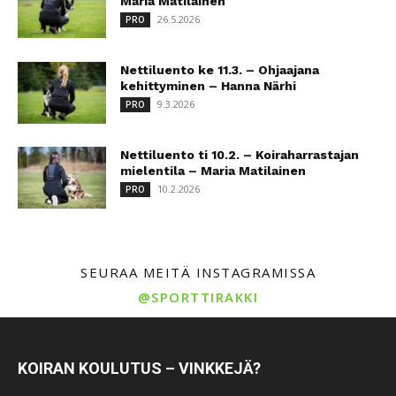
Maria Matilainen
26.5.2026
PRO
Nettiluento ke 11.3. – Ohjaajana
kehittyminen – Hanna Närhi
9.3.2026
PRO
Nettiluento ti 10.2. – Koiraharrastajan
mielentila – Maria Matilainen
10.2.2026
PRO
SEURAA MEITÄ INSTAGRAMISSA
@SPORTTIRAKKI
KOIRAN KOULUTUS – VINKKEJÄ?