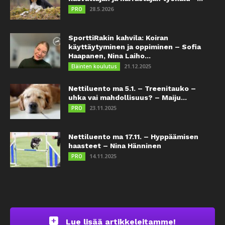
28.5.2026
PRO
SporttiRakin kahvila: Koiran
käyttäytyminen ja oppiminen – Sofia
Haapanen, Nina Laiho...
21.12.2025
Eläinten koulutus
Nettiluento ma 5.1. – Treenitauko –
uhka vai mahdollisuus? – Maiju...
23.11.2025
PRO
Nettiluento ma 17.11. – Hyppäämisen
haasteet – Nina Hänninen
14.11.2025
PRO
Lue lisää artikkeleitamme!