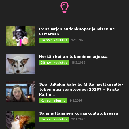
Pentuarjen sudenkuopat ja miten ne
vältetään
12.5.2026
Eläinten koulutus
Herkän koiran tukeminen arjessa
18.3.2026
Eläinten koulutus
SporttiRakin kahvila: Miltä näyttää rally-
tokon uusi sääntövuosi 2026? – Krista
Karhu...
9.2.2026
Koiraurheilun ilo
Sammuttaminen koirankoulutuksessa
22.1.2026
Eläinten koulutus