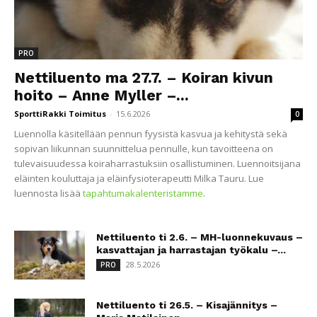
PRO
Nettiluento ma 27.7. – Koiran kivun
hoito – Anne Myller –...
SporttiRakki Toimitus
-
15.6.2026
0
Luennolla käsitellään pennun fyysistä kasvua ja kehitystä sekä
sopivan liikunnan suunnittelua pennulle, kun tavoitteena on
tulevaisuudessa koiraharrastuksiin osallistuminen. Luennoitsijana
eläinten kouluttaja ja eläinfysioterapeutti Milka Tauru. Lue
luennosta lisää
tapahtumakalenteristamme
.
Nettiluento ti 2.6. – MH-luonnekuvaus –
kasvattajan ja harrastajan työkalu –...
28.5.2026
PRO
Nettiluento ti 26.5. – Kisajännitys –