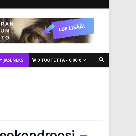
TY JÄSENEKSI
0 TUOTETTA
0,00 €
teokondroosi –