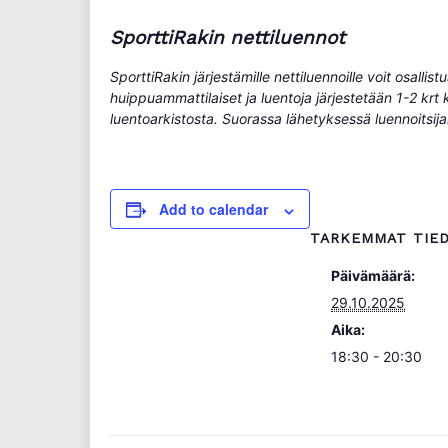
SporttiRakin nettiluennot
SporttiRakin järjestämille nettiluennoille voit osall
huippuammattilaiset ja luentoja järjestetään 1-2 krt 
luentoarkistosta. Suorassa lähetyksessä luennoitsij
Add to calendar
TARKEMMAT TIE
Päivämäärä:
29.10.2025
Aika:
18:30 - 20:30