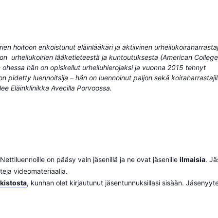
en hoitoon erikoistunut eläinlääkäri ja aktiivinen urheilukoiraharrasta
non urheilukoirien lääketieteestä ja kuntoutuksesta (American College
n ohessa hän on opiskellut urheiluhierojaksi ja vuonna 2015 tehnyt
n pidetty luennoitsija – hän on luennoinut paljon sekä koiraharrastajil
lee Eläinklinikka Avecilla Porvoossa.
Nettiluennoille on pääsy vain jäsenillä ja ne ovat jäsenille
ilmaisia
. Jä
teja videomateriaalia.
kistosta
, kunhan olet kirjautunut jäsentunnuksillasi sisään. Jäsenyyte