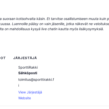
istua suoraan kotisohvalta käsin. Et tarvitse osallistumiseen muuta kuin
kuussa. Luennoille pääsy on vain jäsenille, jotka näkevät ne veloituks
alta on mahdollisuus kysyä live chatin kautta myös lisäkysymyksiä.
DOT
JÄRJESTÄJÄ
SporttiRakki
Sähköposti
toimitus@sporttirakki.f
i
View Järjestäjä
Website