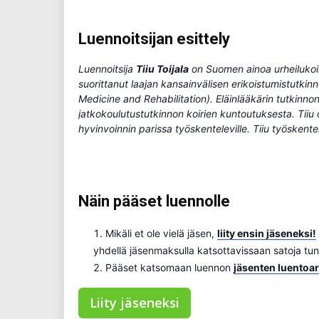
Luennoitsijan esittely
Luennoitsija
Tiiu Toijala
on Suomen ainoa urheilukoiri
suorittanut laajan kansainvälisen erikoistumistutkin
Medicine and Rehabilitation). Eläinlääkärin tutkinno
jatkokoulutustutkinnon koirien kuntoutuksesta. Tiiu o
hyvinvoinnin parissa työskenteleville.
Tiiu työskente
Näin pääset luennolle
Mikäli et ole vielä jäsen,
liity ensin jäseneksi!
yhdellä jäsenmaksulla katsottavissaan satoja tun
Pääset katsomaan luennon
jäsenten luentoar
Liity jäseneksi