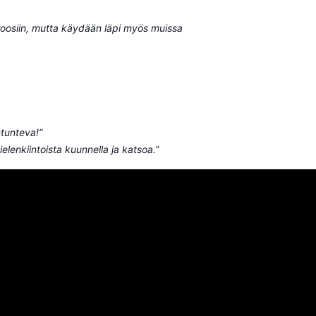
roosiin, mutta käydään läpi myös muissa
ntunteva!”
mielenkiintoista kuunnella ja katsoa.”