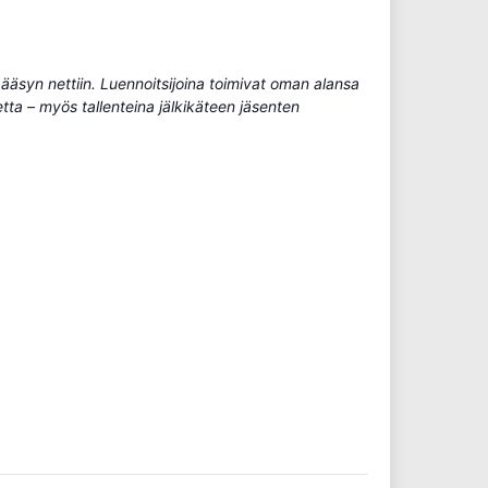
 pääsyn nettiin. Luennoitsijoina toimivat oman alansa
etta – myös tallenteina jälkikäteen jäsenten