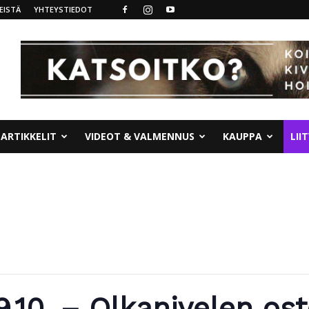
EISTÄ
YHTEYSTIEDOT
ARTIKKELIT
VIDEOT & VALMENNUS
KAUPPA
LII
9.10. – Olkanivelen os