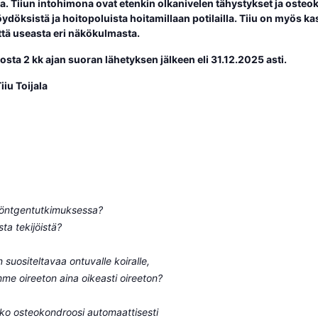
aja. Tiiun intohimona ovat etenkin olkanivelen tähystykset ja oste
löydöksistä ja hoitopoluista hoitamillaan potilailla. Tiiu on myös k
yttä useasta eri näkökulmasta.
sta 2 kk ajan suoran lähetyksen jälkeen eli 31.12.2025 asti.
iiu Toijala
 röntgentutkimuksessa?
ta tekijöistä?
suositeltavaa ontuvalle koiralle,
e oireeton aina oikeasti oireeton?
ko osteokondroosi automaattisesti