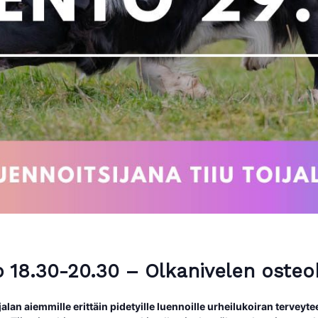
lo 18.30-20.30 – Olkanivelen oste
alan aiemmille erittäin pidetyille luennoille urheilukoiran terveytee