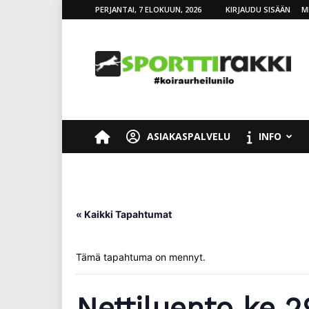
PERJANTAI, 7 ELOKUUN, 2026
KIRJAUDU SISÄÄN
M
SporttiRakki
ASIAKASPALVELU
INFO
« Kaikki Tapahtumat
Tämä tapahtuma on mennyt.
Nettiluento ke 2