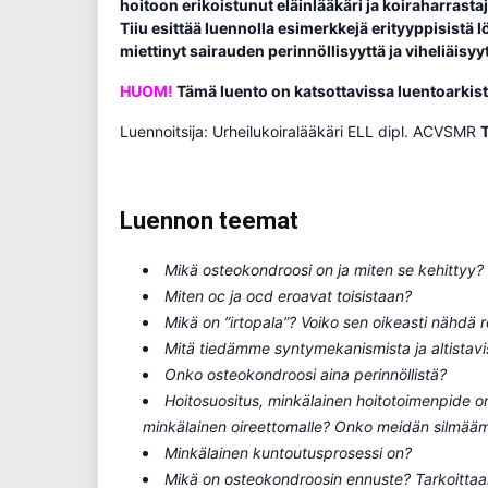
hoitoon erikoistunut eläinlääkäri ja koiraharrast
Tiiu esittää luennolla esimerkkejä erityyppisistä 
miettinyt sairauden perinnöllisyyttä ja viheliäisy
HUOM!
Tämä luento on katsottavissa luentoarkisto
Luennoitsija: Urheilukoiralääkäri ELL dipl. ACVSMR
T
Luennon teemat
Mikä osteokondroosi on ja miten se kehittyy?
Miten oc ja ocd eroavat toisistaan?
Mikä on ”irtopala”? Voiko sen oikeasti nähdä
Mitä tiedämme syntymekanismista ja altistavis
Onko osteokondroosi aina perinnöllistä?
Hoitosuositus, minkälainen hoitotoimenpide on 
minkälainen oireettomalle? Onko meidän silmäämm
Minkälainen kuntoutusprosessi on?
Mikä on osteokondroosin ennuste? Tarkoittaa