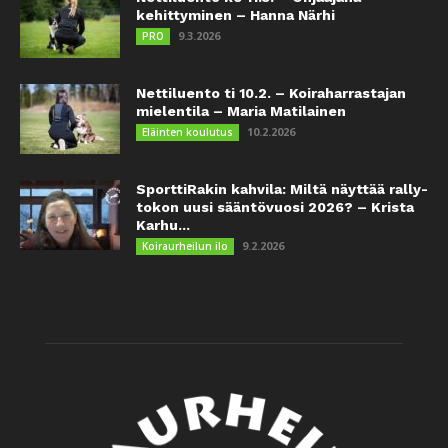
kehittyminen – Hanna Närhi
9.3.2026
PRO
Nettiluento ti 10.2. – Koiraharrastajan
mielentila – Maria Matilainen
10.2.2026
Eläinten koulutus
SporttiRakin kahvila: Miltä näyttää rally-
tokon uusi sääntövuosi 2026? – Krista
Karhu...
9.2.2026
Koiraurheilun ilo