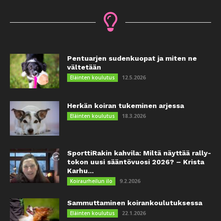
Pentuarjen sudenkuopat ja miten ne
vältetään
12.5.2026
Eläinten koulutus
Herkän koiran tukeminen arjessa
18.3.2026
Eläinten koulutus
SporttiRakin kahvila: Miltä näyttää rally-
tokon uusi sääntövuosi 2026? – Krista
Karhu...
9.2.2026
Koiraurheilun ilo
Sammuttaminen koirankoulutuksessa
22.1.2026
Eläinten koulutus