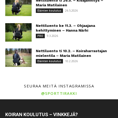
Nettiluento ti 26.5. – Kisajännitys –
Maria Matilainen
26.5.2026
Eläinten koulutus
Nettiluento ke 11.3. – Ohjaajana
kehittyminen – Hanna Närhi
9.3.2026
PRO
Nettiluento ti 10.2. – Koiraharrastajan
mielentila – Maria Matilainen
10.2.2026
Eläinten koulutus
SEURAA MEITÄ INSTAGRAMISSA
@SPORTTIRAKKI
KOIRAN KOULUTUS – VINKKEJÄ?