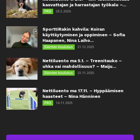
kasvattajan ja harrastajan työkalu –...
28.5.2026
PRO
SporttiRakin kahvila: Koiran
käyttäytyminen ja oppiminen – Sofia
Haapanen, Nina Laiho...
21.12.2025
Eläinten koulutus
Nettiluento ma 5.1. – Treenitauko –
uhka vai mahdollisuus? – Maiju...
23.11.2025
Eläinten koulutus
Nettiluento ma 17.11. – Hyppäämisen
haasteet – Nina Hänninen
14.11.2025
PRO