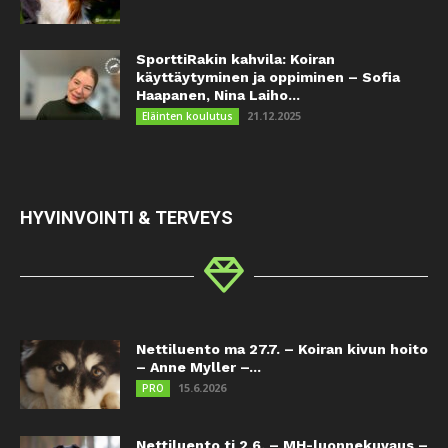
SporttiRakin kahvila: Koiran
käyttäytyminen ja oppiminen – Sofia
Haapanen, Nina Laiho...
21.12.2025
Eläinten koulutus
HYVINVOINTI & TERVEYS
Nettiluento ma 27.7. – Koiran kivun hoito
– Anne Myller –...
15.6.2026
PRO
Nettiluento ti 2.6. – MH-luonnekuvaus –