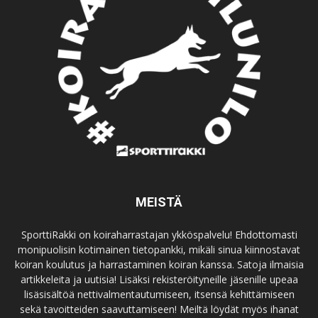
MEISTÄ
SporttiRakki on koiraharrastajan ykköspalvelu! Ehdottomasti
monipuolisin kotimainen tietopankki, mikäli sinua kiinnostavat
koiran koulutus ja harrastaminen koiran kanssa. Satoja ilmaisia
artikkeleita ja uutisia! Lisäksi rekisteröityneille jäsenille upeaa
lisäsisältöä nettivalmentautumiseen, itsensä kehittämiseen
sekä tavoitteiden saavuttamiseen! Meiltä löydät myös ihanat