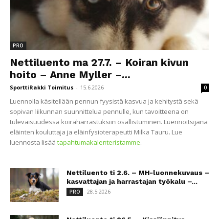
PRO
Nettiluento ma 27.7. – Koiran kivun
hoito – Anne Myller –...
SporttiRakki Toimitus
-
15.6.2026
0
Luennolla käsitellään pennun fyysistä kasvua ja kehitystä sekä
sopivan liikunnan suunnittelua pennulle, kun tavoitteena on
tulevaisuudessa koiraharrastuksiin osallistuminen. Luennoitsijana
eläinten kouluttaja ja eläinfysioterapeutti Milka Tauru. Lue
luennosta lisää
tapahtumakalenteristamme
.
Nettiluento ti 2.6. – MH-luonnekuvaus –
kasvattajan ja harrastajan työkalu –...
28.5.2026
PRO