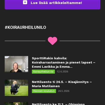
Lue lisää artikkeleitamme!
#KOIRAURHEILUNILO
SporttiRakin kahvila:
Koiraharrastaminen ja pienet lapset –
Emmi Lavikka ja Emma...
12.6.2026
Koiraurheilun ilo
Nettiluento ti 26.5. – Kisajännitys –
Maria Matilainen
26.5.2026
Eläinten koulutus
Nettiluento ke 11.3. – Ohjaajana