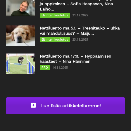
ja oppiminen – Sofia Haapanen, Nina
Laiho...
21.12.2025
Eläinten koulutus
Nettiluento ma 5.1. – Treenitauko – uhka
vai mahdollisuus? – Maiju...
23.11.2025
Eläinten koulutus
Nettiluento ma 17.11. – Hyppäämisen
haasteet – Nina Hänninen
14.11.2025
PRO
Lue lisää artikkeleitamme!