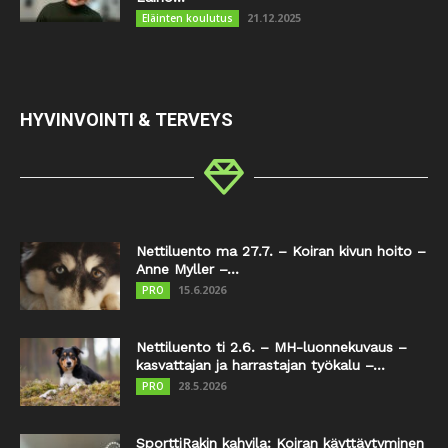
21.12.2025
Eläinten koulutus
HYVINVOINTI & TERVEYS
Nettiluento ma 27.7. – Koiran kivun hoito –
Anne Myller –...
15.6.2026
PRO
Nettiluento ti 2.6. – MH-luonnekuvaus –
kasvattajan ja harrastajan työkalu –...
28.5.2026
PRO
SporttiRakin kahvila: Koiran käyttäytyminen