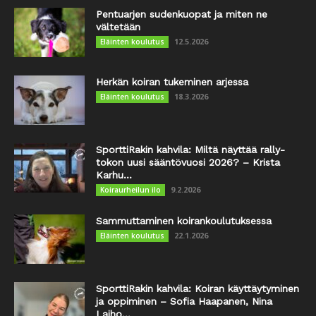
Pentuarjen sudenkuopat ja miten ne
vältetään
12.5.2026
Eläinten koulutus
Herkän koiran tukeminen arjessa
18.3.2026
Eläinten koulutus
SporttiRakin kahvila: Miltä näyttää rally-
tokon uusi sääntövuosi 2026? – Krista
Karhu...
9.2.2026
Koiraurheilun ilo
Sammuttaminen koirankoulutuksessa
22.1.2026
Eläinten koulutus
SporttiRakin kahvila: Koiran käyttäytyminen
ja oppiminen – Sofia Haapanen, Nina
Laiho...