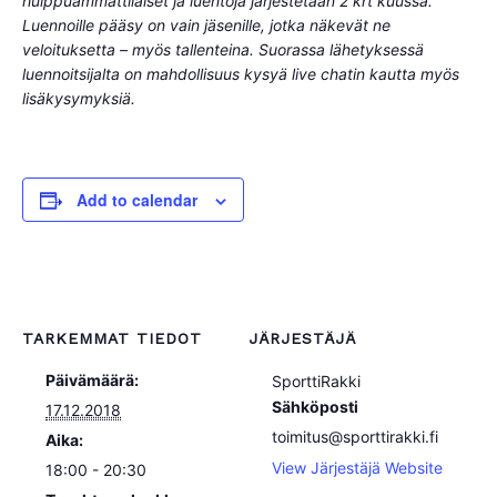
huippuammattilaiset ja luentoja järjestetään 2 krt kuussa.
Luennoille pääsy on vain jäsenille, jotka näkevät ne
veloituksetta – myös tallenteina. Suorassa lähetyksessä
luennoitsijalta on mahdollisuus kysyä live chatin kautta myös
lisäkysymyksiä.
Add to calendar
TARKEMMAT TIEDOT
JÄRJESTÄJÄ
Päivämäärä:
SporttiRakki
Sähköposti
17.12.2018
toimitus@sporttirakki.fi
Aika:
View Järjestäjä Website
18:00 - 20:30