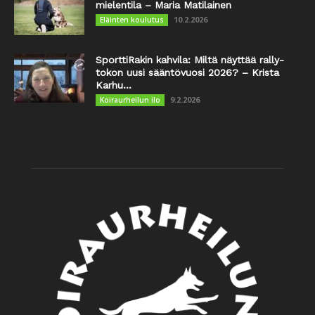
mielentila – Maria Matilainen
10.2.2026
Eläinten koulutus
SporttiRakin kahvila: Miltä näyttää rally-
tokon uusi sääntövuosi 2026? – Krista
Karhu...
9.2.2026
Koiraurheilun ilo