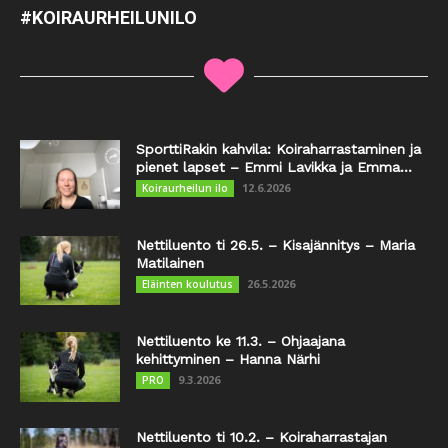
#KOIRAURHEILUNILO
SporttiRakin kahvila: Koiraharrastaminen ja
pienet lapset – Emmi Lavikka ja Emma...
12.6.2026
Koiraurheilun ilo
Nettiluento ti 26.5. – Kisajännitys – Maria
Matilainen
26.5.2026
Eläinten koulutus
Nettiluento ke 11.3. – Ohjaajana
kehittyminen – Hanna Närhi
9.3.2026
PRO
Nettiluento ti 10.2. – Koiraharrastajan