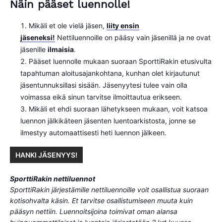
Näin pääset luennolle!
Mikäli et ole vielä jäsen,
liity ensin
jäseneksi!
Nettiluennoille on pääsy vain jäsenillä ja ne ovat
jäsenille
ilmaisia
.
Pääset luennolle mukaan suoraan SporttiRakin etusivulta
tapahtuman aloitusajankohtana, kunhan olet kirjautunut
jäsentunnuksillasi sisään. Jäsenyytesi tulee vain olla
voimassa eikä sinun tarvitse ilmoittautua erikseen.
Mikäli et ehdi suoraan lähetykseen mukaan, voit katsoa
luennon jälkikäteen jäsenten luentoarkistosta, jonne se
ilmestyy automaattisesti heti luennon jälkeen.
HANKI JÄSENYYS!
SporttiRakin nettiluennot
SporttiRakin järjestämille nettiluennoille voit osallistua suoraan
kotisohvalta käsin. Et tarvitse osallistumiseen muuta kuin
pääsyn nettiin. Luennoitsijoina toimivat oman alansa