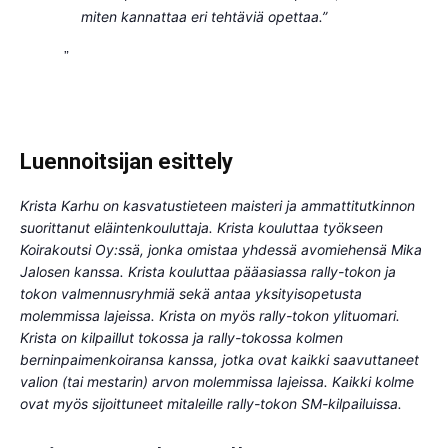
miten kannattaa eri tehtäviä opettaa.”
Luennoitsijan esittely
Krista Karhu on kasvatustieteen maisteri ja ammattitutkinnon
suorittanut eläintenkouluttaja. Krista kouluttaa työkseen
Koirakoutsi Oy:ssä, jonka omistaa yhdessä avomiehensä Mika
Jalosen kanssa. Krista kouluttaa pääasiassa rally-tokon ja
tokon valmennusryhmiä sekä antaa yksityisopetusta
molemmissa lajeissa. Krista on myös rally-tokon ylituomari.
Krista on kilpaillut tokossa ja rally-tokossa kolmen
berninpaimenkoiransa kanssa, jotka ovat kaikki saavuttaneet
valion (tai mestarin) arvon molemmissa lajeissa. Kaikki kolme
ovat myös sijoittuneet mitaleille rally-tokon SM-kilpailuissa.