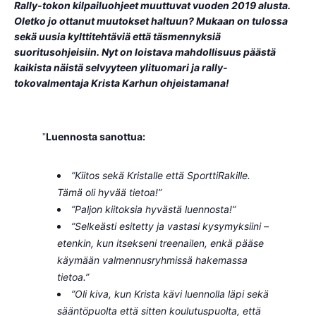
Rally-tokon kilpailuohjeet muuttuvat vuoden 2019 alusta.
Oletko jo ottanut muutokset haltuun? Mukaan on tulossa
sekä uusia kylttitehtäviä että täsmennyksiä
suoritusohjeisiin. Nyt on loistava mahdollisuus päästä
kaikista näistä selvyyteen ylituomari ja rally-
tokovalmentaja Krista Karhun ohjeistamana!
Luennosta sanottua:
”Kiitos sekä Kristalle että SporttiRakille.
Tämä oli hyvää tietoa!”
”Paljon kiitoksia hyvästä luennosta!”
”Selkeästi esitetty ja vastasi kysymyksiini –
etenkin, kun itsekseni treenailen, enkä pääse
käymään valmennusryhmissä hakemassa
tietoa.”
”Oli kiva, kun Krista kävi luennolla läpi sekä
sääntöpuolta että sitten koulutuspuolta, että