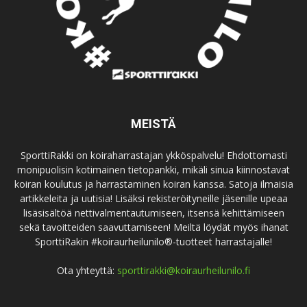
MEISTÄ
SporttiRakki on koiraharrastajan ykköspalvelu! Ehdottomasti
monipuolisin kotimainen tietopankki, mikäli sinua kiinnostavat
koiran koulutus ja harrastaminen koiran kanssa. Satoja ilmaisia
artikkeleita ja uutisia! Lisäksi rekisteröityneille jäsenille upeaa
lisäsisältöä nettivalmentautumiseen, itsensä kehittämiseen
sekä tavoitteiden saavuttamiseen! Meiltä löydät myös ihanat
SporttiRakin #koiraurheilunilo®-tuotteet harrastajalle!
Ota yhteyttä:
sporttirakki@koiraurheilunilo.fi