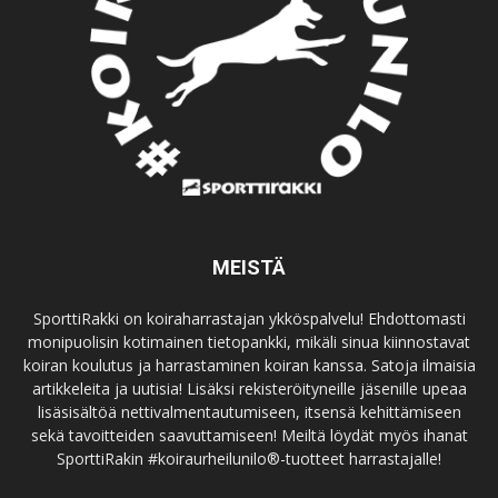
MEISTÄ
SporttiRakki on koiraharrastajan ykköspalvelu! Ehdottomasti
monipuolisin kotimainen tietopankki, mikäli sinua kiinnostavat
koiran koulutus ja harrastaminen koiran kanssa. Satoja ilmaisia
artikkeleita ja uutisia! Lisäksi rekisteröityneille jäsenille upeaa
lisäsisältöä nettivalmentautumiseen, itsensä kehittämiseen
sekä tavoitteiden saavuttamiseen! Meiltä löydät myös ihanat
SporttiRakin #koiraurheilunilo®-tuotteet harrastajalle!