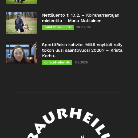
Nettiluento ti 10.2. – Koiraharrastajan
mielentila – Maria Matilainen
10.2.2026
Eläinten koulutus
SporttiRakin kahvila: Miltä näyttää rally-
tokon uusi sääntövuosi 2026? – Krista
Karhu...
9.2.2026
Koiraurheilun ilo