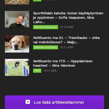
SporttiRakin kahvila: Koiran käyttäytyminen
ja oppiminen – Sofia Haapanen, Nina
Laiho...
21.12.2025
Eläinten koulutus
Nettiluento ma 5.1. – Treenitauko – uhka
vai mahdollisuus? – Maiju...
23.11.2025
Eläinten koulutus
Nettiluento ma 17.11. – Hyppäämisen
haasteet – Nina Hänninen
14.11.2025
PRO
Lue lisää artikkeleitamme!