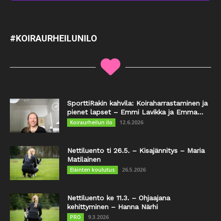
#KOIRAURHEILUNILO
SporttiRakin kahvila: Koiraharrastaminen ja
pienet lapset – Emmi Lavikka ja Emma...
12.6.2026
Koiraurheilun ilo
Nettiluento ti 26.5. – Kisajännitys – Maria
Matilainen
26.5.2026
Eläinten koulutus
Nettiluento ke 11.3. – Ohjaajana
kehittyminen – Hanna Närhi
9.3.2026
PRO