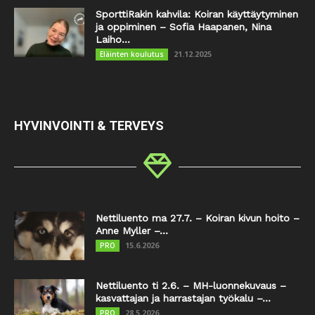
SporttiRakin kahvila: Koiran käyttäytyminen
ja oppiminen – Sofia Haapanen, Nina
Laiho...
21.12.2025
Eläinten koulutus
HYVINVOINTI & TERVEYS
Nettiluento ma 27.7. – Koiran kivun hoito –
Anne Myller –...
15.6.2026
PRO
Nettiluento ti 2.6. – MH-luonnekuvaus –
kasvattajan ja harrastajan työkalu –...
28.5.2026
PRO