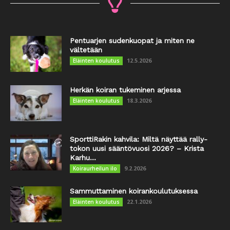
Pentuarjen sudenkuopat ja miten ne
vältetään
12.5.2026
Eläinten koulutus
Herkän koiran tukeminen arjessa
18.3.2026
Eläinten koulutus
SporttiRakin kahvila: Miltä näyttää rally-
tokon uusi sääntövuosi 2026? – Krista
Karhu...
9.2.2026
Koiraurheilun ilo
Sammuttaminen koirankoulutuksessa
22.1.2026
Eläinten koulutus