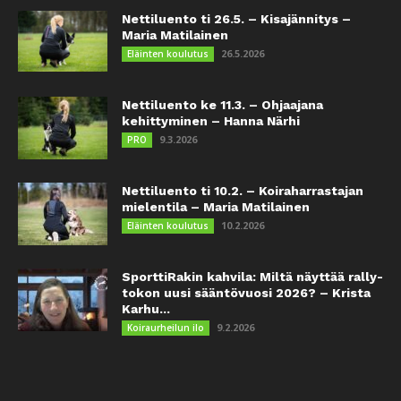
Nettiluento ti 26.5. – Kisajännitys –
Maria Matilainen
26.5.2026
Eläinten koulutus
Nettiluento ke 11.3. – Ohjaajana
kehittyminen – Hanna Närhi
9.3.2026
PRO
Nettiluento ti 10.2. – Koiraharrastajan
mielentila – Maria Matilainen
10.2.2026
Eläinten koulutus
SporttiRakin kahvila: Miltä näyttää rally-
tokon uusi sääntövuosi 2026? – Krista
Karhu...
9.2.2026
Koiraurheilun ilo