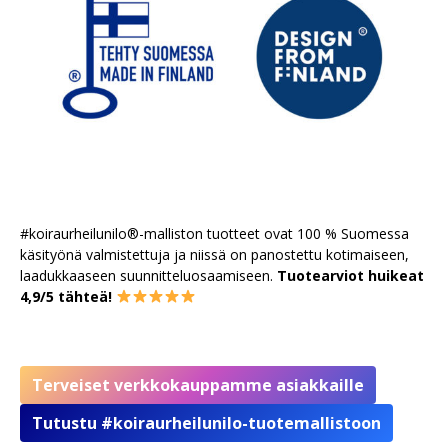
#koiraurheilunilo®-malliston tuotteet ovat 100 % Suomessa
käsityönä valmistettuja ja niissä on panostettu kotimaiseen,
laadukkaaseen suunnitteluosaamiseen.
Tuotearviot huikeat
4,9/5 tähteä!
Terveiset verkkokauppamme asiakkaille
Tutustu #koiraurheilunilo-tuotemallistoon