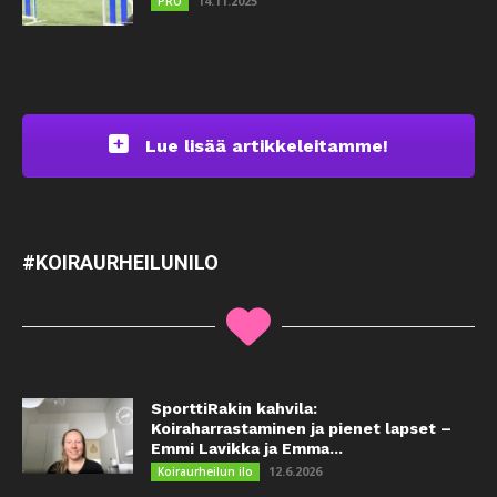
14.11.2025
PRO
Lue lisää artikkeleitamme!
#KOIRAURHEILUNILO
SporttiRakin kahvila:
Koiraharrastaminen ja pienet lapset –
Emmi Lavikka ja Emma...
12.6.2026
Koiraurheilun ilo