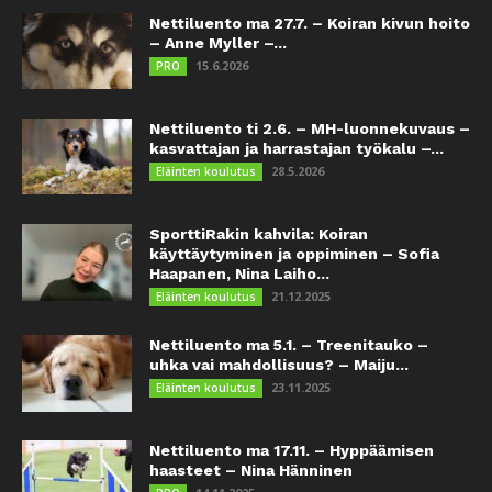
Nettiluento ma 27.7. – Koiran kivun hoito
– Anne Myller –...
15.6.2026
PRO
Nettiluento ti 2.6. – MH-luonnekuvaus –
kasvattajan ja harrastajan työkalu –...
28.5.2026
Eläinten koulutus
SporttiRakin kahvila: Koiran
käyttäytyminen ja oppiminen – Sofia
Haapanen, Nina Laiho...
21.12.2025
Eläinten koulutus
Nettiluento ma 5.1. – Treenitauko –
uhka vai mahdollisuus? – Maiju...
23.11.2025
Eläinten koulutus
Nettiluento ma 17.11. – Hyppäämisen
haasteet – Nina Hänninen