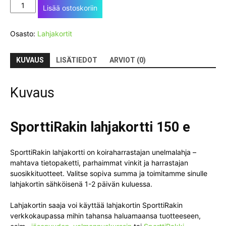
Lahjakortti
Lisää ostoskoriin
150
e
Osasto:
Lahjakortit
määrä
KUVAUS
LISÄTIEDOT
ARVIOT (0)
Kuvaus
SporttiRakin lahjakortti 150 e
SporttiRakin lahjakortti on koiraharrastajan unelmalahja –
mahtava tietopaketti, parhaimmat vinkit ja harrastajan
suosikkituotteet. Valitse sopiva summa ja toimitamme sinulle
lahjakortin sähköisenä 1-2 päivän kuluessa.
Lahjakortin saaja voi käyttää lahjakortin SporttiRakin
verkkokaupassa mihin tahansa haluamaansa tuotteeseen,