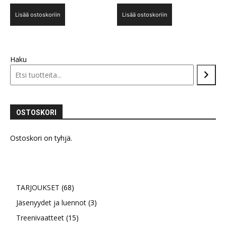
Lisää ostoskoriin
Lisää ostoskoriin
Haku
OSTOSKORI
Ostoskori on tyhjä.
68
TARJOUKSET
68
tuotetta
3
Jäsenyydet ja luennot
3
15
tuotetta
Treenivaatteet
15