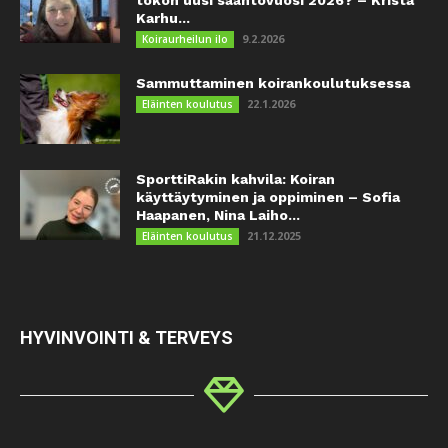
Karhu...
9.2.2026
Koiraurheilun ilo
Sammuttaminen koirankoulutuksessa
22.1.2026
Eläinten koulutus
SporttiRakin kahvila: Koiran
käyttäytyminen ja oppiminen – Sofia
Haapanen, Nina Laiho...
21.12.2025
Eläinten koulutus
HYVINVOINTI & TERVEYS