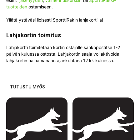
esim.
jäsenyyden
,
valmennuskurssin
tai
SporttiRakki-
tuotteiden
ostamiseen.
Yllätä ystäväsi iloisesti SporttiRakin lahjakortilla!
Lahjakortin toimitus
Lahjakortti toimitetaan kortin ostajalle sähköpostitse 1-2
päivän kuluessa ostosta. Lahjakortin saaja voi aktivoida
lahjakortin haluamanaan ajankohtana 12 kk kuluessa.
TUTUSTU MYÖS