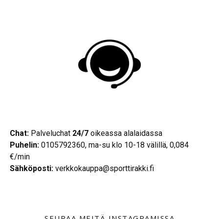
Chat:
Palveluchat
24/7
oikeassa alalaidassa
Puhelin:
0105792360, ma-su klo 10-18 välillä, 0,084
€/min
Sähköposti:
verkkokauppa@sporttirakki.fi
SEURAA MEITÄ INSTAGRAMISSA