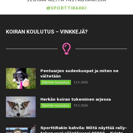
@SPORTTIRAKKI
KOIRAN KOULUTUS – VINKKEJÄ?
Pentuarjen sudenkuopat ja miten ne
vältetään
12.5.2026
Eläinten koulutus
Herkän koiran tukeminen arjessa
18.3.2026
Eläinten koulutus
SporttiRakin kahvila: Miltä näyttää rally-
tokon uusi sääntövuosi 2026? – Krista