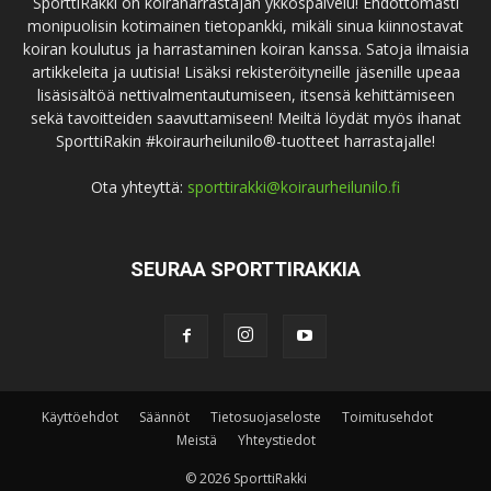
SporttiRakki on koiraharrastajan ykköspalvelu! Ehdottomasti
monipuolisin kotimainen tietopankki, mikäli sinua kiinnostavat
koiran koulutus ja harrastaminen koiran kanssa. Satoja ilmaisia
artikkeleita ja uutisia! Lisäksi rekisteröityneille jäsenille upeaa
lisäsisältöä nettivalmentautumiseen, itsensä kehittämiseen
sekä tavoitteiden saavuttamiseen! Meiltä löydät myös ihanat
SporttiRakin #koiraurheilunilo®-tuotteet harrastajalle!
Ota yhteyttä:
sporttirakki@koiraurheilunilo.fi
SEURAA SPORTTIRAKKIA
Käyttöehdot
Säännöt
Tietosuojaseloste
Toimitusehdot
Meistä
Yhteystiedot
© 2026 SporttiRakki