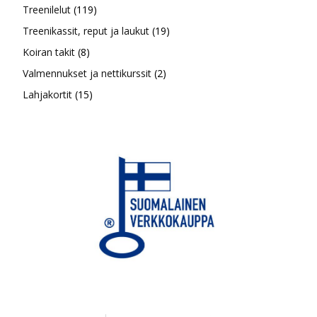
119
tuotetta
Treenilelut
119
tuotetta
19
Treenikassit, reput ja laukut
19
8
tuotetta
Koiran takit
8
tuotetta
2
Valmennukset ja nettikurssit
2
15
tuotetta
Lahjakortit
15
tuotetta