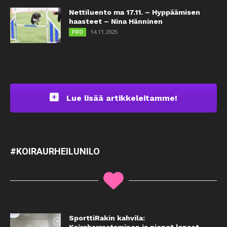
Nettiluento ma 17.11. – Hyppäämisen
haasteet – Nina Hänninen
14.11.2025
PRO
Lue lisää artikkeleitamme!
#KOIRAURHEILUNILO
SporttiRakin kahvila:
Koiraharrastaminen ja pienet lapset –