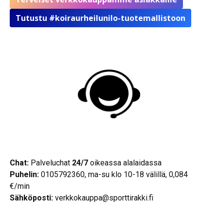
Tutustu #koiraurheilunilo-tuotemallistoon
Chat:
Palveluchat
24/7
oikeassa alalaidassa
Puhelin:
0105792360, ma-su klo 10-18 välillä, 0,084
€/min
Sähköposti:
verkkokauppa@sporttirakki.fi