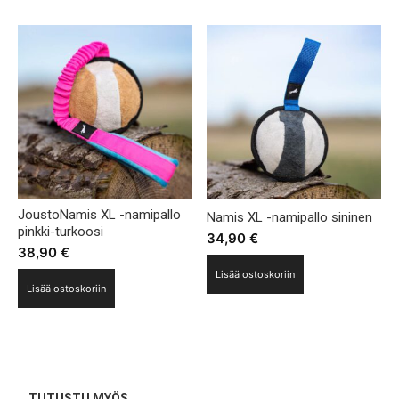
JoustoNamis XL -namipallo
Namis XL -namipallo sininen
pinkki-turkoosi
34,90
€
38,90
€
Lisää ostoskoriin
Lisää ostoskoriin
TUTUSTU MYÖS