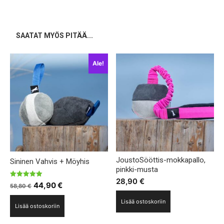
SAATAT MYÖS PITÄÄ...
Ale!
JoustoSööttis-mokkapallo,
Sininen Vahvis + Möyhis
pinkki-musta
28,90
€
Arvostelu
Alkuperäinen
Nykyinen
44,90
€
58,80
€
tuotteesta:
5.00
hinta
hinta
/ 5
Lisää ostoskoriin
Lisää ostoskoriin
oli:
on:
58,80 €.
44,90 €.