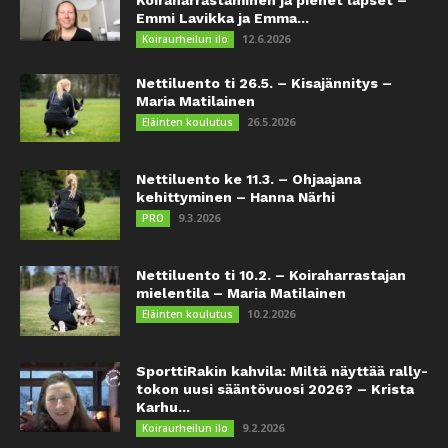
Emmi Lavikka ja Emma...
12.6.2026
Koiraurheilun ilo
Nettiluento ti 26.5. – Kisajännitys –
Maria Matilainen
26.5.2026
Eläinten koulutus
Nettiluento ke 11.3. – Ohjaajana
kehittyminen – Hanna Närhi
9.3.2026
PRO
Nettiluento ti 10.2. – Koiraharrastajan
mielentila – Maria Matilainen
10.2.2026
Eläinten koulutus
SporttiRakin kahvila: Miltä näyttää rally-
tokon uusi sääntövuosi 2026? – Krista
Karhu...
9.2.2026
Koiraurheilun ilo