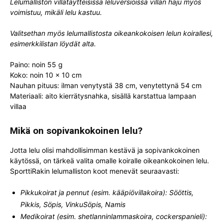
Lelumalliston villatäytteisissä leluversioissa villan haju myös
voimistuu, mikäli lelu kastuu.
Valitsethan myös lelumallistosta oikeankokoisen lelun koirallesi,
esimerkkilistan löydät alta.
Paino: noin 55 g
Koko: noin 10 x 10 cm
Nauhan pituus: ilman venytystä 38 cm, venytettynä 54 cm
Materiaali: aito kierrätysnahka, sisällä karstattua lampaan
villaa
Mikä on sopivankokoinen lelu?
Jotta lelu olisi mahdollisimman kestävä ja sopivankokoinen
käytössä, on tärkeä valita omalle koiralle oikeankokoinen lelu.
SporttiRakin lelumalliston koot menevät seuraavasti:
Pikkukoirat ja pennut (esim. kääpiövillakoira): Sööttis,
Pikkis, Söpis, VinkuSöpis, Namis
Medikoirat (esim. shetlanninlammaskoira, cockerspanieli):