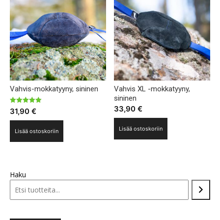
Vahvis-mokkatyyny, sininen
Vahvis XL -mokkatyyny,
sininen
33,90
€
Arvostelu
31,90
€
tuotteesta:
5.00
/ 5
Lisää ostoskoriin
Lisää ostoskoriin
Haku