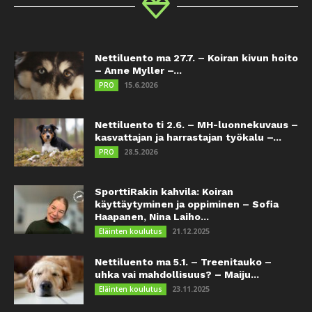
Nettiluento ma 27.7. – Koiran kivun hoito
– Anne Myller –...
15.6.2026
PRO
Nettiluento ti 2.6. – MH-luonnekuvaus –
kasvattajan ja harrastajan työkalu –...
28.5.2026
PRO
SporttiRakin kahvila: Koiran
käyttäytyminen ja oppiminen – Sofia
Haapanen, Nina Laiho...
21.12.2025
Eläinten koulutus
Nettiluento ma 5.1. – Treenitauko –
uhka vai mahdollisuus? – Maiju...
23.11.2025
Eläinten koulutus