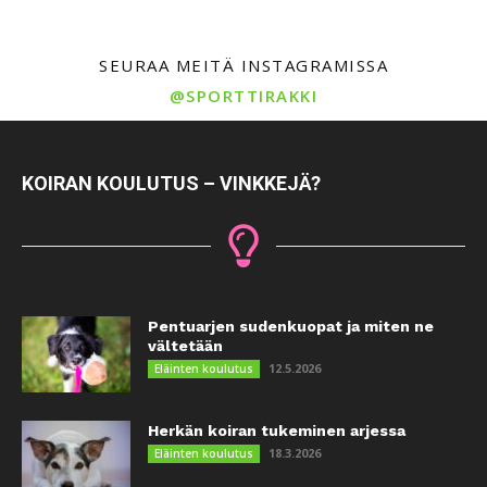
SEURAA MEITÄ INSTAGRAMISSA
@SPORTTIRAKKI
KOIRAN KOULUTUS – VINKKEJÄ?
Pentuarjen sudenkuopat ja miten ne
vältetään
12.5.2026
Eläinten koulutus
Herkän koiran tukeminen arjessa
18.3.2026
Eläinten koulutus