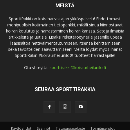
MEISTÄ
SporttiRakki on koiraharrastajan ykköspalvelu! Ehdottomasti
monipuolisin kotimainen tietopankki, mikäli sinua kiinnostavat
koiran koulutus ja harrastaminen koiran kanssa. Satoja ilmaisia
artikkeleita ja uutisia! Lisäksi rekisteröityneille jäsenille upeaa
lisäsisältöä nettivalmentautumiseen, itsensä kehittämiseen
sekä tavoitteiden saavuttamiseen! Meiltä löydät myös ihanat
SporttiRakin #koiraurheilunilo®-tuotteet harrastajalle!
Ota yhteyttä:
sporttirakki@koiraurheilunilo.fi
SEURAA SPORTTIRAKKIA
Käyttöehdot
Säännöt
Tietosuojaseloste
Toimitusehdot