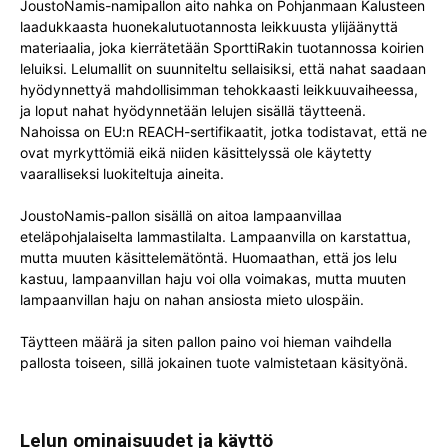
JoustoNamis-namipallon aito nahka on Pohjanmaan Kalusteen
laadukkaasta huonekalutuotannosta leikkuusta ylijäänyttä
materiaalia, joka kierrätetään SporttiRakin tuotannossa koirien
leluiksi. Lelumallit on suunniteltu sellaisiksi, että nahat saadaan
hyödynnettyä mahdollisimman tehokkaasti leikkuuvaiheessa,
ja loput nahat hyödynnetään lelujen sisällä täytteenä.
Nahoissa on EU:n REACH-sertifikaatit, jotka todistavat, että ne
ovat myrkyttömiä eikä niiden käsittelyssä ole käytetty
vaaralliseksi luokiteltuja aineita.
JoustoNamis-pallon sisällä on aitoa lampaanvillaa
eteläpohjalaiselta lammastilalta. Lampaanvilla on karstattua,
mutta muuten käsittelemätöntä. Huomaathan, että jos lelu
kastuu, lampaanvillan haju voi olla voimakas, mutta muuten
lampaanvillan haju on nahan ansiosta mieto ulospäin.
Täytteen määrä ja siten pallon paino voi hieman vaihdella
pallosta toiseen, sillä jokainen tuote valmistetaan käsityönä.
Lelun ominaisuudet ja käyttö