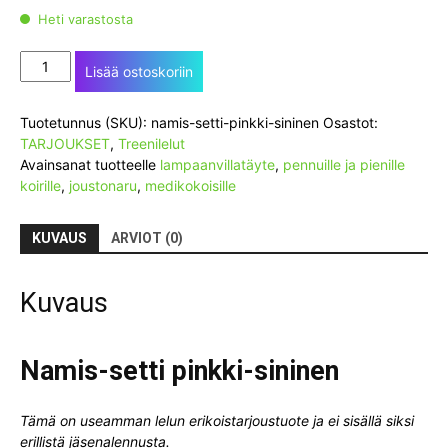
Heti varastosta
Namis-
Lisää ostoskoriin
setti
pinkki-
Tuotetunnus (SKU):
namis-setti-pinkki-sininen
Osastot:
sininen
TARJOUKSET
,
Treenilelut
määrä
Avainsanat tuotteelle
lampaanvillatäyte
,
pennuille ja pienille
koirille
,
joustonaru
,
medikokoisille
KUVAUS
ARVIOT (0)
Kuvaus
Namis-setti pinkki-sininen
Tämä on useamman lelun erikoistarjoustuote ja ei sisällä siksi
erillistä jäsenalennusta.