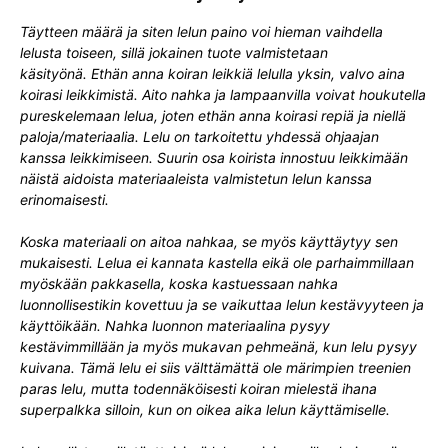
Täytteen määrä ja siten lelun paino voi hieman vaihdella
lelusta toiseen, sillä jokainen tuote valmistetaan
käsityönä.
Ethän anna koiran leikkiä lelulla yksin, valvo aina
koirasi leikkimistä. Aito nahka ja lampaanvilla voivat houkutella
pureskelemaan lelua, joten ethän anna koirasi repiä ja niellä
paloja/materiaalia. Lelu on tarkoitettu yhdessä ohjaajan
kanssa leikkimiseen. Suurin osa koirista innostuu leikkimään
näistä aidoista materiaaleista valmistetun lelun kanssa
erinomaisesti.
Koska materiaali on aitoa nahkaa, se myös käyttäytyy sen
mukaisesti. Lelua ei kannata kastella eikä ole parhaimmillaan
myöskään pakkasella, koska kastuessaan nahka
luonnollisestikin kovettuu ja se vaikuttaa lelun kestävyyteen ja
käyttöikään. Nahka luonnon materiaalina pysyy
kestävimmillään ja myös mukavan pehmeänä, kun lelu pysyy
kuivana. Tämä lelu ei siis välttämättä ole märimpien treenien
paras lelu, mutta todennäköisesti koiran mielestä ihana
superpalkka silloin, kun on oikea aika lelun käyttämiselle.