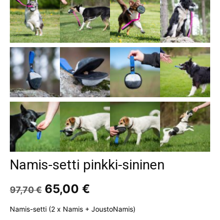
Namis-setti pinkki-sininen
Alkuperäinen
Nykyinen
65,00
€
97,70
€
hinta
hinta
oli:
on:
Namis-setti (2 x Namis + JoustoNamis)
97,70 €.
65,00 €.