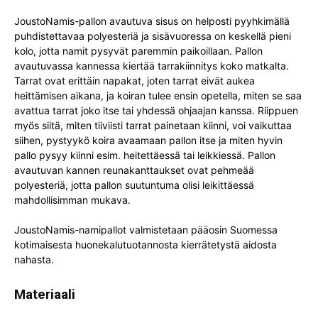
JoustoNamis-pallon avautuva sisus on helposti pyyhkimällä
puhdistettavaa polyesteriä ja sisävuoressa on keskellä pieni
kolo, jotta namit pysyvät paremmin paikoillaan. Pallon
avautuvassa kannessa kiertää tarrakiinnitys koko matkalta.
Tarrat ovat erittäin napakat, joten tarrat eivät aukea
heittämisen aikana, ja koiran tulee ensin opetella, miten se saa
avattua tarrat joko itse tai yhdessä ohjaajan kanssa. Riippuen
myös siitä, miten tiiviisti tarrat painetaan kiinni, voi vaikuttaa
siihen, pystyykö koira avaamaan pallon itse ja miten hyvin
pallo pysyy kiinni esim. heitettäessä tai leikkiessä. Pallon
avautuvan kannen reunakanttaukset ovat pehmeää
polyesteriä, jotta pallon suutuntuma olisi leikittäessä
mahdollisimman mukava.
JoustoNamis-namipallot valmistetaan pääosin Suomessa
kotimaisesta huonekalutuotannosta kierrätetystä aidosta
nahasta.
Materiaali