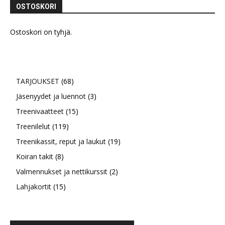
OSTOSKORI
Ostoskori on tyhjä.
68
TARJOUKSET
68
tuotetta
3
Jäsenyydet ja luennot
3
15
tuotetta
Treenivaatteet
15
119
tuotetta
Treenilelut
119
tuotetta
19
Treenikassit, reput ja laukut
19
8
tuotetta
Koiran takit
8
tuotetta
2
Valmennukset ja nettikurssit
2
15
tuotetta
Lahjakortit
15
tuotetta