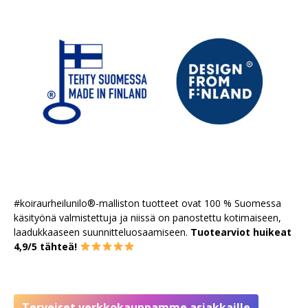
#koiraurheilunilo®-malliston tuotteet ovat 100 % Suomessa
käsityönä valmistettuja ja niissä on panostettu kotimaiseen,
laadukkaaseen suunnitteluosaamiseen.
Tuotearviot huikeat
4,9/5 tähteä!
Terveiset verkkokauppamme asiakkaille