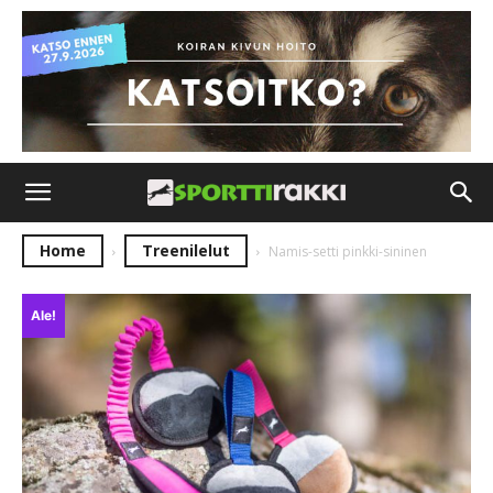
Home
Treenilelut
Namis-setti pinkki-sininen
Ale!