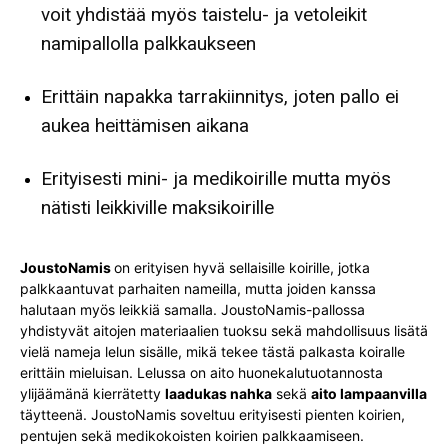
voit yhdistää myös taistelu- ja vetoleikit
namipallolla palkkaukseen
Erittäin napakka tarrakiinnitys, joten pallo ei
aukea heittämisen aikana
Erityisesti mini- ja medikoirille mutta myös
nätisti leikkiville maksikoirille
JoustoNamis
on erityisen hyvä sellaisille koirille, jotka
palkkaantuvat parhaiten nameilla, mutta joiden kanssa
halutaan myös leikkiä samalla. JoustoNamis-pallossa
yhdistyvät aitojen materiaalien tuoksu sekä mahdollisuus lisätä
vielä nameja lelun sisälle, mikä tekee tästä palkasta koiralle
erittäin mieluisan. Lelussa on aito huonekalutuotannosta
ylijäämänä kierrätetty
laadukas nahka
sekä
aito lampaanvilla
täytteenä. JoustoNamis soveltuu erityisesti pienten koirien,
pentujen sekä medikokoisten koirien palkkaamiseen.