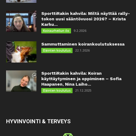
SporttiRakin kahvila: Miltä näyttää rally-
tokon uusi sääntövuosi 2026? – Krista
Karhu...
9.2.2026
Koiraurheilun ilo
Sammuttaminen koirankoulutuksessa
22.1.2026
Eläinten koulutus
SporttiRakin kahvila: Koiran
käyttäytyminen ja oppiminen – Sofia
Haapanen, Nina Laiho...
21.12.2025
Eläinten koulutus
HYVINVOINTI & TERVEYS