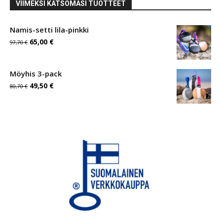
VIIMEKSI KATSOMASI TUOTTEET
Namis-setti lila-pinkki
Alkuperäinen
Nykyinen
65,00
€
97,70
€
hinta
hinta
oli:
on:
Möyhis 3-pack
Alkuperäinen
Nykyinen
97,70 €.
49,50
€
65,00 €.
80,70
€
hinta
hinta
oli:
on:
80,70 €.
49,50 €.