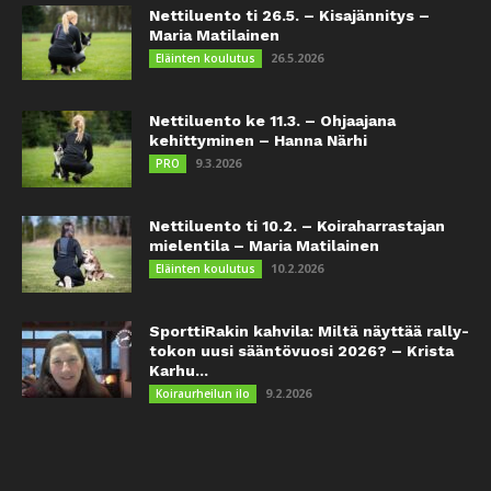
Nettiluento ti 26.5. – Kisajännitys –
Maria Matilainen
26.5.2026
Eläinten koulutus
Nettiluento ke 11.3. – Ohjaajana
kehittyminen – Hanna Närhi
9.3.2026
PRO
Nettiluento ti 10.2. – Koiraharrastajan
mielentila – Maria Matilainen
10.2.2026
Eläinten koulutus
SporttiRakin kahvila: Miltä näyttää rally-
tokon uusi sääntövuosi 2026? – Krista
Karhu...
9.2.2026
Koiraurheilun ilo