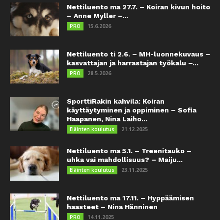
Nettiluento ma 27.7. – Koiran kivun hoito
– Anne Myller –...
15.6.2026
PRO
Nettiluento ti 2.6. – MH-luonnekuvaus –
kasvattajan ja harrastajan työkalu –...
28.5.2026
PRO
SporttiRakin kahvila: Koiran
käyttäytyminen ja oppiminen – Sofia
Haapanen, Nina Laiho...
21.12.2025
Eläinten koulutus
Nettiluento ma 5.1. – Treenitauko –
uhka vai mahdollisuus? – Maiju...
23.11.2025
Eläinten koulutus
Nettiluento ma 17.11. – Hyppäämisen
haasteet – Nina Hänninen
14.11.2025
PRO