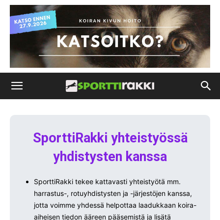
SporttiRakki yhteistyössä
yhdistysten kanssa
SporttiRakki tekee kattavasti yhteistyötä mm.
harrastus-, rotuyhdistysten ja -järjestöjen kanssa,
jotta voimme yhdessä helpottaa
laadukkaan koira-
aiheisen tiedon ääreen pääsemistä ja lisätä