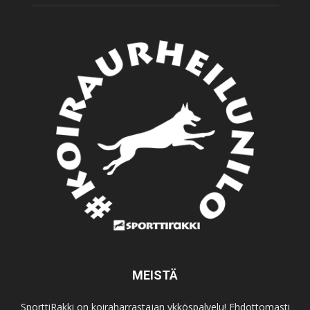
MEISTÄ
SporttiRakki on koiraharrastajan ykköspalvelu! Ehdottomasti