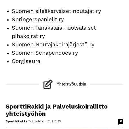
Suomen sileäkarvaiset noutajat ry
Springerspanielit ry
Suomen Tanskalais-ruotsalaiset
pihakoirat ry
Suomen Noutajakoirajärjestö ry
Suomen Schapendoes ry
Corgiseura
Yhteistyöuutisia
SporttiRakki ja Palveluskoiraliitto
yhteistyöhön
SporttiRakki Toimitus
-
21.1.2019
0