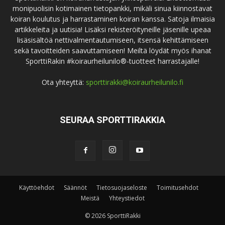
monipuolisin kotimainen tietopankki, mikäli sinua kiinnostavat
koiran koulutus ja harrastaminen koiran kanssa. Satoja ilmaisia
artikkeleita ja uutisia! Lisäksi rekisteröityneille jäsenille upeaa
lisäsisältöä nettivalmentautumiseen, itsensä kehittämiseen
sekä tavoitteiden saavuttamiseen! Meiltä löydät myös ihanat
SporttiRakin #koiraurheilunilo®-tuotteet harrastajalle!
Ota yhteyttä:
sporttirakki@koiraurheilunilo.fi
SEURAA SPORTTIRAKKIA
Käyttöehdot
Säännöt
Tietosuojaseloste
Toimitusehdot
Meistä
Yhteystiedot
© 2026 SporttiRakki