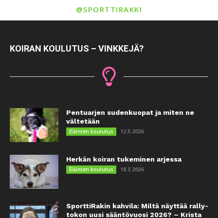
@SPORTTIRAKKI
KOIRAN KOULUTUS – VINKKEJÄ?
Pentuarjen sudenkuopat ja miten ne
vältetään
12.5.2026
Eläinten koulutus
Herkän koiran tukeminen arjessa
18.3.2026
Eläinten koulutus
SporttiRakin kahvila: Miltä näyttää rally-
tokon uusi sääntövuosi 2026? – Krista