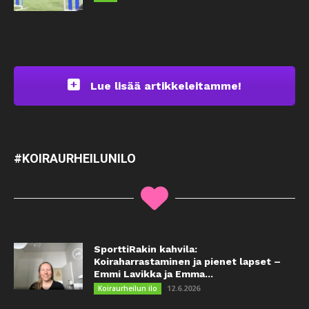
Lue lisää artikkeleitamme!
#KOIRAURHEILUNILO
SporttiRakin kahvila:
Koiraharrastaminen ja pienet lapset –
Emmi Lavikka ja Emma...
12.6.2026
Koiraurheilun ilo