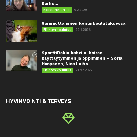
Karhu...
9.2.2026
Koiraurheilun ilo
Sammuttaminen koirankoulutuksessa
22.1.2026
Eläinten koulutus
SporttiRakin kahvila: Koiran
käyttäytyminen ja oppiminen – Sofia
Haapanen, Nina Laiho...
21.12.2025
Eläinten koulutus
HYVINVOINTI & TERVEYS