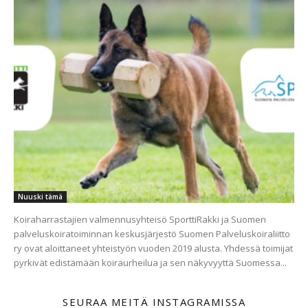
Nuuski tämä
Koiraharrastajien valmennusyhteisö SporttiRakki ja Suomen
palveluskoiratoiminnan keskusjärjestö Suomen Palveluskoiraliitto
ry ovat aloittaneet yhteistyön vuoden 2019 alusta. Yhdessä toimijat
pyrkivät edistämään koiraurheilua ja sen näkyvyyttä Suomessa...
SEURAA MEITÄ INSTAGRAMISSA