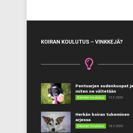
KOIRAN KOULUTUS – VINKKEJÄ?
Pentuarjen sudenkuopat j
miten ne vältetään
12.5.2026
Eläinten koulutus
Herkän koiran tukeminen
arjessa
18.3.2026
Eläinten koulutus