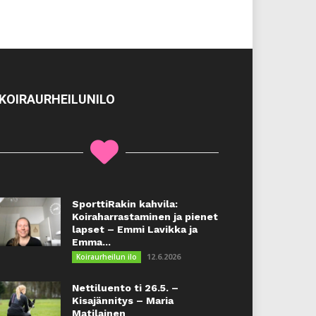
KOIRAURHEILUNILO
SporttiRakin kahvila:
Koiraharrastaminen ja pienet
lapset – Emmi Lavikka ja
Emma...
12.6.2026
Koiraurheilun ilo
Nettiluento ti 26.5. –
Kisajännitys – Maria
Matilainen