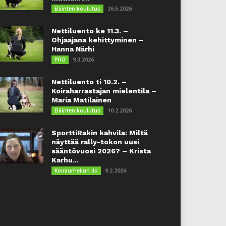
26.5.2026
Eläinten koulutus
Nettiluento ke 11.3. –
Ohjaajana kehittyminen –
Hanna Närhi
9.3.2026
PRO
Nettiluento ti 10.2. –
Koiraharrastajan mielentila –
Maria Matilainen
10.2.2026
Eläinten koulutus
SporttiRakin kahvila: Miltä
näyttää rally-tokon uusi
sääntövuosi 2026? – Krista
Karhu...
9.2.2026
Koiraurheilun ilo