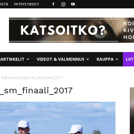
ISTÄ
YHTEYSTIEDOT
ARTIKKELIT
VIDEOT & VALMENNUS
KAUPPA
LII
kultaisetnoutajat_wt_sm_finaali_2017
_sm_finaali_2017