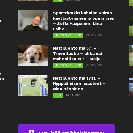
SporttiRakin kahvila: Koiran
käyttäytyminen ja oppiminen
a
– Sofia Haapanen, Nina
Laiho...
21.12.2025
Eläinten koulutus
Nettiluento ma 5.1. –
Treenitauko – uhka vai
mahdollisuus? – Maiju...
23.11.2025
Eläinten koulutus
n
Nettiluento ma 17.11. –
en
Hyppäämisen haasteet –
Nina Hänninen
14.11.2025
PRO
Lue lisää artikkeleitamme!