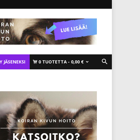
TY JÄSENEKSI
0 TUOTETTA
0,00 €