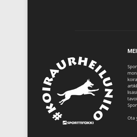
ME
Spor
moni
koir
artik
lisä
tavo
Spor
Ota 