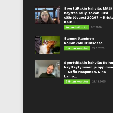
SporttiRakin kahvila: Miltä
näyttää rally-tokon uusi
sääntövuosi 2026? – Krist
Karhu...
9.2.2026
Koiraurheilun ilo
Sammuttaminen
koirankoulutuksessa
22.1.2026
Eläinten koulutus
SporttiRakin kahvila: Koira
käyttäytyminen ja oppimin
– Sofia Haapanen, Nina
Laiho...
21.12.2025
Eläinten koulutus