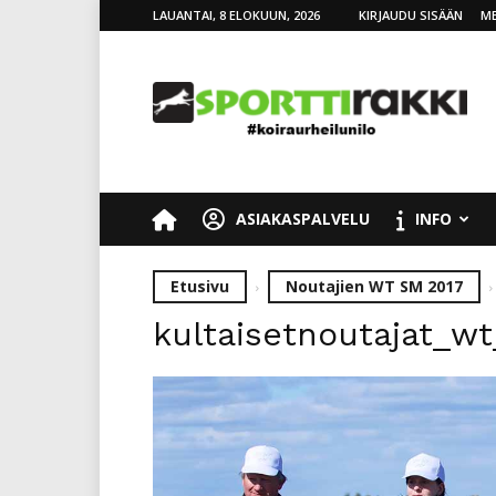
LAUANTAI, 8 ELOKUUN, 2026
KIRJAUDU SISÄÄN
ME
SporttiRakki
ASIAKASPALVELU
INFO
Etusivu
Noutajien WT SM 2017
kultaisetnoutajat_wt