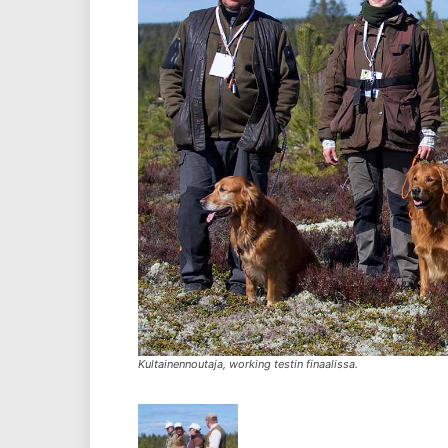
Kultainennoutaja, working testin finaalissa.