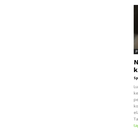
P
N
k
Sp
Lu
ke
pe
ko
el
Ta
t