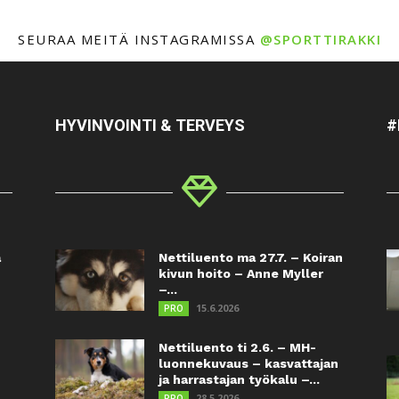
SEURAA MEITÄ INSTAGRAMISSA
@SPORTTIRAKKI
HYVINVOINTI & TERVEYS
#
a
Nettiluento ma 27.7. – Koiran
kivun hoito – Anne Myller
–...
15.6.2026
PRO
Nettiluento ti 2.6. – MH-
luonnekuvaus – kasvattajan
ja harrastajan työkalu –...
28.5.2026
PRO