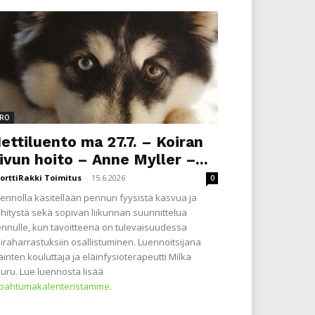
RO
ettiluento ma 27.7. – Koiran
ivun hoito – Anne Myller –...
orttiRakki Toimitus
-
15.6.2026
0
ennolla käsitellään pennun fyysistä kasvua ja
hitystä sekä sopivan liikunnan suunnittelua
nnulle, kun tavoitteena on tulevaisuudessa
iraharrastuksiin osallistuminen. Luennoitsijana
äinten kouluttaja ja eläinfysioterapeutti Milka
uru. Lue luennosta lisää
apahtumakalenteristamme
.