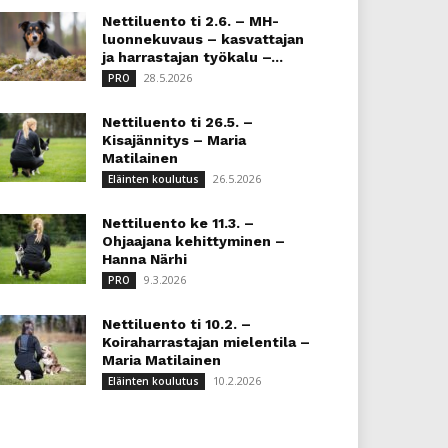
Nettiluento ti 2.6. – MH-
luonnekuvaus – kasvattajan
ja harrastajan työkalu –...
28.5.2026
PRO
Nettiluento ti 26.5. –
Kisajännitys – Maria
Matilainen
26.5.2026
Eläinten koulutus
Nettiluento ke 11.3. –
Ohjaajana kehittyminen –
Hanna Närhi
9.3.2026
PRO
Nettiluento ti 10.2. –
Koiraharrastajan mielentila –
Maria Matilainen
10.2.2026
Eläinten koulutus