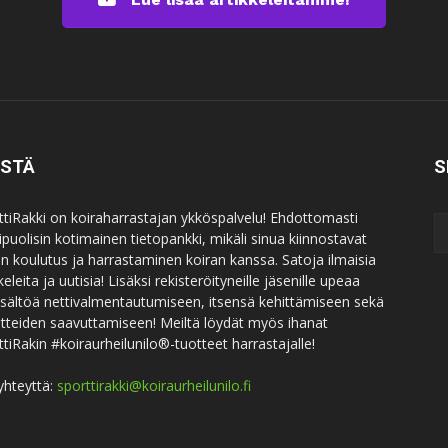
ISTÄ
S
ttiRakki on koiraharrastajan ykköspalvelu! Ehdottomasti
puolisin kotimainen tietopankki, mikäli sinua kiinnostavat
an koulutus ja harrastaminen koiran kanssa. Satoja ilmaisia
keleita ja uutisia! Lisäksi rekisteröityneille jäsenille upeaa
sisältöä nettivalmentautumiseen, itsensä kehittämiseen sekä
itteiden saavuttamiseen! Meiltä löydät myös ihanat
ttiRakin #koiraurheilunilo®-tuotteet harrastajalle!
yhteyttä:
sporttirakki@koiraurheilunilo.fi