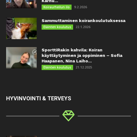
Karhu...
9.2.2026
Koiraurheilun ilo
Sammuttaminen koirankoulutuksessa
22.1.2026
Eläinten koulutus
SporttiRakin kahvila: Koiran
käyttäytyminen ja oppiminen – Sofia
Haapanen, Nina Laiho...
21.12.2025
Eläinten koulutus
HYVINVOINTI & TERVEYS