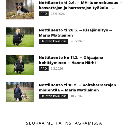
Nettiluento ti 2.6. – MH-luonnekuvaus –
kasvattajan ja harrastajan työkalu –...
28.5.2026
PRO
Nettiluento ti 26.5. – Kisajännitys –
Maria Matilainen
26.5.2026
Eläinten koulutus
Nettiluento ke 11.3. – Ohjaajana
kehittyminen – Hanna Närhi
9.3.2026
PRO
Nettiluento ti 10.2. – Koiraharrastajan
mielentila – Maria Matilainen
10.2.2026
Eläinten koulutus
SEURAA MEITÄ INSTAGRAMISSA