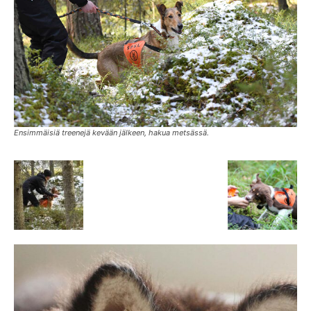
Ensimmäisiä treenejä kevään jälkeen, hakua metsässä.