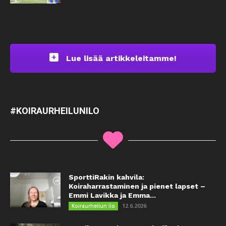
Lue lisää artikkeleitamme!
#KOIRAURHEILUNILO
SporttiRakin kahvila:
Koiraharrastaminen ja pienet lapset –
Emmi Lavikka ja Emma...
12.6.2026
Koiraurheilun ilo