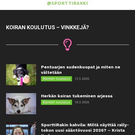
@SPORTTIRAKKI
KOIRAN KOULUTUS – VINKKEJÄ?
Pentuarjen sudenkuopat ja miten ne
vältetään
12.5.2026
Eläinten koulutus
Herkän koiran tukeminen arjessa
18.3.2026
Eläinten koulutus
SporttiRakin kahvila: Miltä näyttää rally-
tokon uusi sääntövuosi 2026? – Krista