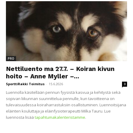
PRO
Nettiluento ma 27.7. – Koiran kivun
hoito – Anne Myller –...
SporttiRakki Toimitus
-
15.6.2026
0
Luennolla käsitellään pennun fyysistä kasvua ja kehitystä sekä
sopivan liikunnan suunnittelua pennulle, kun tavoitteena on
tulevaisuudessa koiraharrastuksiin osallistuminen. Luennoitsijana
eläinten kouluttaja ja eläinfysioterapeutti Milka Tauru. Lue
luennosta lisää
tapahtumakalenteristamme
.