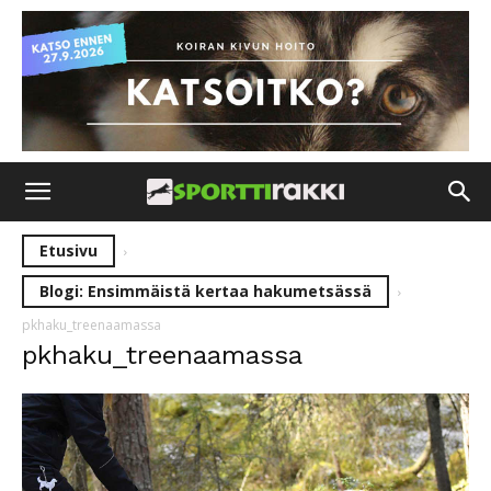
Etusivu
Blogi: Ensimmäistä kertaa hakumetsässä
pkhaku_treenaamassa
pkhaku_treenaamassa