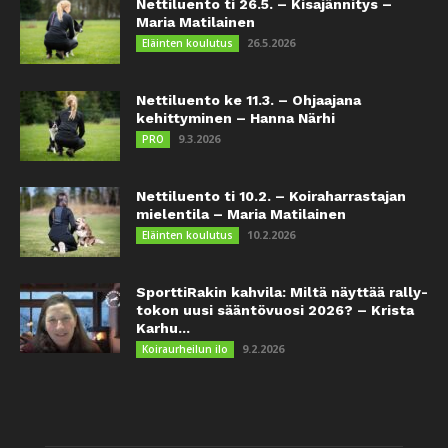
Nettiluento ti 26.5. – Kisajännitys –
Maria Matilainen
26.5.2026
Eläinten koulutus
Nettiluento ke 11.3. – Ohjaajana
kehittyminen – Hanna Närhi
9.3.2026
PRO
Nettiluento ti 10.2. – Koiraharrastajan
mielentila – Maria Matilainen
10.2.2026
Eläinten koulutus
SporttiRakin kahvila: Miltä näyttää rally-
tokon uusi sääntövuosi 2026? – Krista
Karhu...
9.2.2026
Koiraurheilun ilo