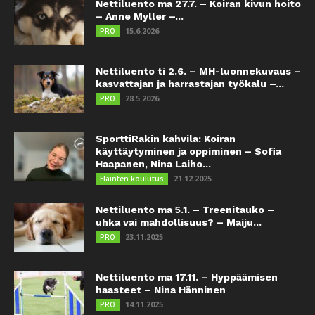
Nettiluento ma 27.7. – Koiran kivun hoito
– Anne Myller –...
15.6.2026
PRO
Nettiluento ti 2.6. – MH-luonnekuvaus –
kasvattajan ja harrastajan työkalu –...
28.5.2026
PRO
SporttiRakin kahvila: Koiran
käyttäytyminen ja oppiminen – Sofia
Haapanen, Nina Laiho...
21.12.2025
Eläinten koulutus
Nettiluento ma 5.1. – Treenitauko –
uhka vai mahdollisuus? – Maiju...
23.11.2025
PRO
Nettiluento ma 17.11. – Hyppäämisen
haasteet – Nina Hänninen
14.11.2025
PRO