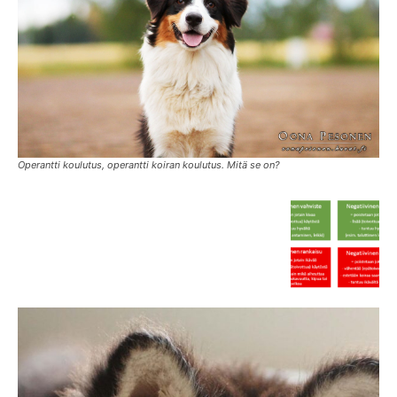
Operantti koulutus, operantti koiran koulutus. Mitä se on?