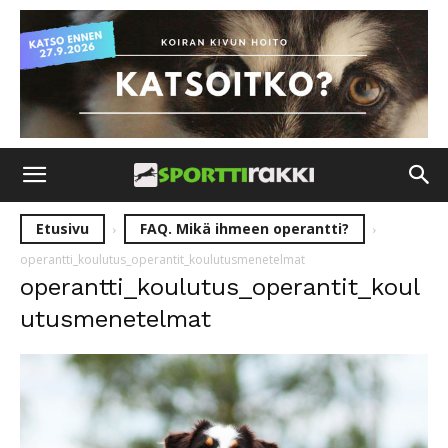
Etusivu
FAQ. Mikä ihmeen operantti?
operantti_koulutus_operantit_koulutusmenetelmat
operantti_koulutus_operantit_koul
utusmenetelmat