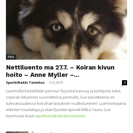
PRO
Nettiluento ma 27.7. – Koiran kivun
hoito – Anne Myller –...
SporttiRakki Toimitus
-
15.6.2026
0
Luennolla käsitellään pennun fyysistä kasvua ja kehitystä sekä
sopivan liikunnan suunnittelua pennulle, kun tavoitteena on
tulevaisuudessa koiraharrastuksiin osallistuminen. Luennoitsijana
eläinten kouluttaja ja eläinfysioterapeutti Milka Tauru. Lue
luennosta lisää
tapahtumakalenteristamme
.