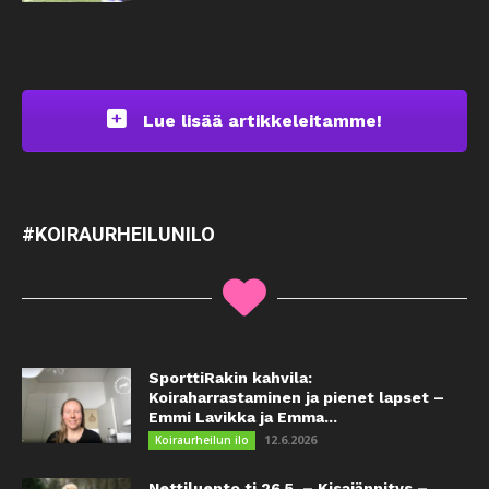
Lue lisää artikkeleitamme!
#KOIRAURHEILUNILO
SporttiRakin kahvila:
Koiraharrastaminen ja pienet lapset –
Emmi Lavikka ja Emma...
12.6.2026
Koiraurheilun ilo
Nettiluento ti 26.5. – Kisajännitys –