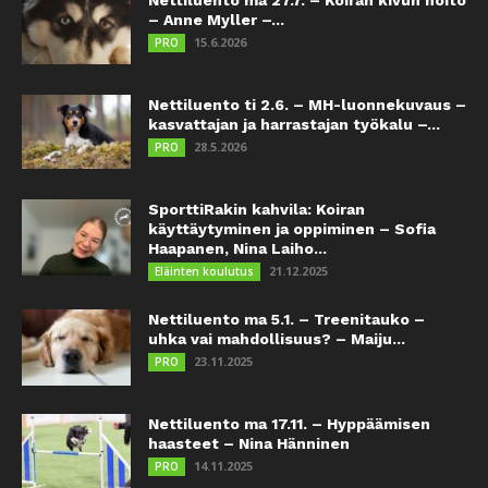
– Anne Myller –...
15.6.2026
PRO
Nettiluento ti 2.6. – MH-luonnekuvaus –
kasvattajan ja harrastajan työkalu –...
28.5.2026
PRO
SporttiRakin kahvila: Koiran
käyttäytyminen ja oppiminen – Sofia
Haapanen, Nina Laiho...
21.12.2025
Eläinten koulutus
Nettiluento ma 5.1. – Treenitauko –
uhka vai mahdollisuus? – Maiju...
23.11.2025
PRO
Nettiluento ma 17.11. – Hyppäämisen
haasteet – Nina Hänninen
14.11.2025
PRO