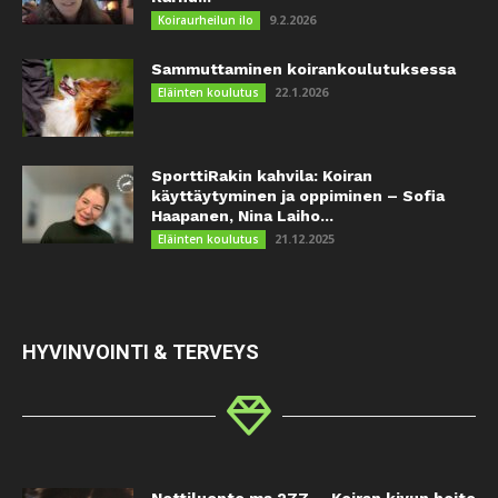
9.2.2026
Koiraurheilun ilo
Sammuttaminen koirankoulutuksessa
22.1.2026
Eläinten koulutus
SporttiRakin kahvila: Koiran
käyttäytyminen ja oppiminen – Sofia
Haapanen, Nina Laiho...
21.12.2025
Eläinten koulutus
HYVINVOINTI & TERVEYS
Nettiluento ma 27.7. – Koiran kivun hoito