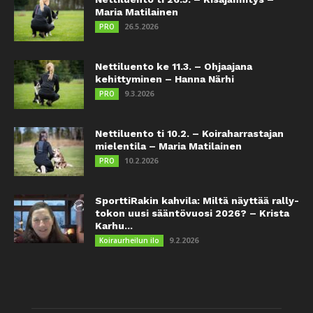
Maria Matilainen
26.5.2026
PRO
Nettiluento ke 11.3. – Ohjaajana
kehittyminen – Hanna Närhi
9.3.2026
PRO
Nettiluento ti 10.2. – Koiraharrastajan
mielentila – Maria Matilainen
10.2.2026
PRO
SporttiRakin kahvila: Miltä näyttää rally-
tokon uusi sääntövuosi 2026? – Krista
Karhu...
9.2.2026
Koiraurheilun ilo