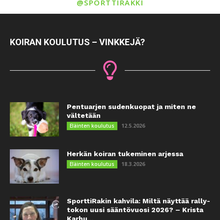
@SPORTTIRAKKI
KOIRAN KOULUTUS – VINKKEJÄ?
Pentuarjen sudenkuopat ja miten ne
vältetään
12.5.2026
Eläinten koulutus
Herkän koiran tukeminen arjessa
18.3.2026
Eläinten koulutus
SporttiRakin kahvila: Miltä näyttää rally-
tokon uusi sääntövuosi 2026? – Krista
Karhu...