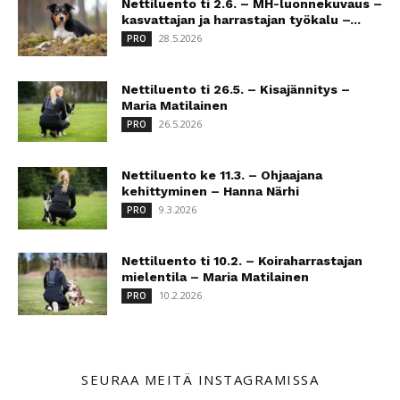
Nettiluento ti 2.6. – MH-luonnekuvaus –
kasvattajan ja harrastajan työkalu –...
28.5.2026
PRO
Nettiluento ti 26.5. – Kisajännitys –
Maria Matilainen
26.5.2026
PRO
Nettiluento ke 11.3. – Ohjaajana
kehittyminen – Hanna Närhi
9.3.2026
PRO
Nettiluento ti 10.2. – Koiraharrastajan
mielentila – Maria Matilainen
10.2.2026
PRO
SEURAA MEITÄ INSTAGRAMISSA