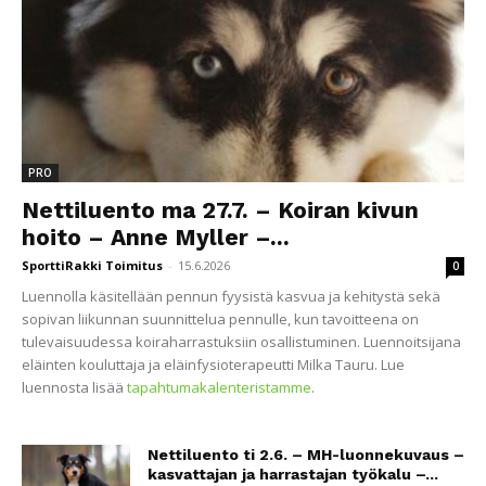
PRO
Nettiluento ma 27.7. – Koiran kivun
hoito – Anne Myller –...
SporttiRakki Toimitus
-
15.6.2026
0
Luennolla käsitellään pennun fyysistä kasvua ja kehitystä sekä
sopivan liikunnan suunnittelua pennulle, kun tavoitteena on
tulevaisuudessa koiraharrastuksiin osallistuminen. Luennoitsijana
eläinten kouluttaja ja eläinfysioterapeutti Milka Tauru. Lue
luennosta lisää
tapahtumakalenteristamme
.
Nettiluento ti 2.6. – MH-luonnekuvaus –
kasvattajan ja harrastajan työkalu –...