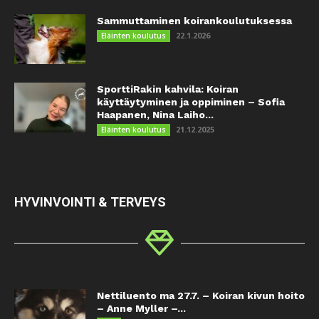
Sammuttaminen koirankoulutuksessa
22.1.2026
Eläinten koulutus
SporttiRakin kahvila: Koiran
käyttäytyminen ja oppiminen – Sofia
Haapanen, Nina Laiho...
21.12.2025
Eläinten koulutus
HYVINVOINTI & TERVEYS
Nettiluento ma 27.7. – Koiran kivun hoito
– Anne Myller –...