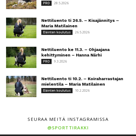
28.5.2026
PRO
Nettiluento ti 26.5. – Kisajännitys –
Maria Matilainen
26.5.2026
Eläinten koulutus
Nettiluento ke 11.3. – Ohjaajana
kehittyminen – Hanna Närhi
9.3.2026
PRO
Nettiluento ti 10.2. – Koiraharrastajan
mielentila – Maria Matilainen
10.2.2026
Eläinten koulutus
SEURAA MEITÄ INSTAGRAMISSA
@SPORTTIRAKKI