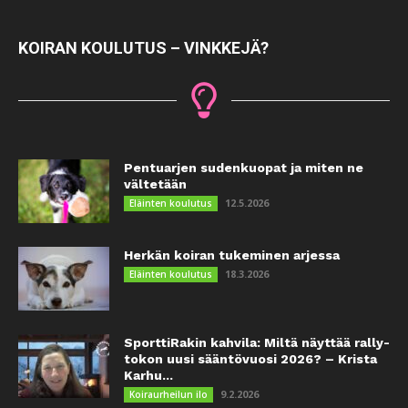
KOIRAN KOULUTUS – VINKKEJÄ?
Pentuarjen sudenkuopat ja miten ne
vältetään
12.5.2026
Eläinten koulutus
Herkän koiran tukeminen arjessa
18.3.2026
Eläinten koulutus
SporttiRakin kahvila: Miltä näyttää rally-
tokon uusi sääntövuosi 2026? – Krista
Karhu...
9.2.2026
Koiraurheilun ilo