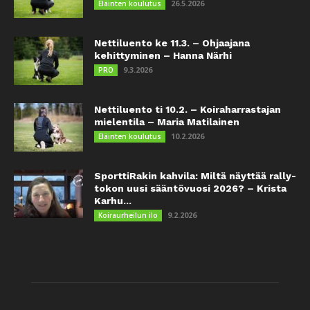
26.5.2026
Eläinten koulutus
Nettiluento ke 11.3. – Ohjaajana
kehittyminen – Hanna Närhi
9.3.2026
PRO
Nettiluento ti 10.2. – Koiraharrastajan
mielentila – Maria Matilainen
10.2.2026
Eläinten koulutus
SporttiRakin kahvila: Miltä näyttää rally-
tokon uusi sääntövuosi 2026? – Krista
Karhu...
9.2.2026
Koiraurheilun ilo