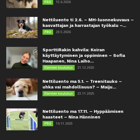
15.6.2026
PRO
Nettiluento ti 2.6. – MH-luonnekuvaus –
kasvattajan ja harrastajan työkalu –...
28.5.2026
PRO
SporttiRakin kahvila: Koiran
käyttäytyminen ja oppiminen – Sofia
Haapanen, Nina Laiho...
21.12.2025
Eläinten koulutus
Nettiluento ma 5.1. – Treenitauko –
uhka vai mahdollisuus? – Maiju...
23.11.2025
Eläinten koulutus
Nettiluento ma 17.11. – Hyppäämisen
haasteet – Nina Hänninen
14.11.2025
PRO