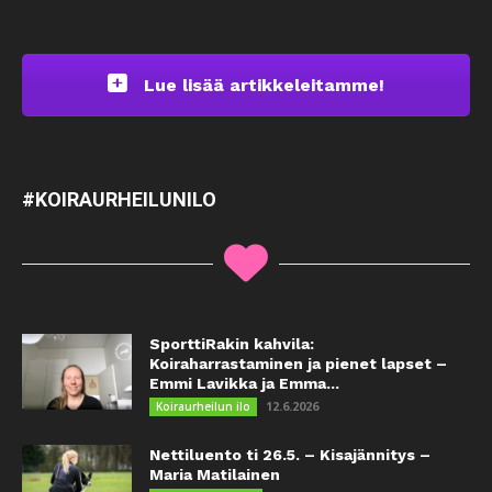
Lue lisää artikkeleitamme!
#KOIRAURHEILUNILO
SporttiRakin kahvila:
Koiraharrastaminen ja pienet lapset –
Emmi Lavikka ja Emma...
12.6.2026
Koiraurheilun ilo
Nettiluento ti 26.5. – Kisajännitys –
Maria Matilainen