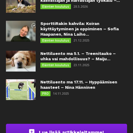
kasvattajan ja harrastajan työkalu –...
28.5.2026
Eläinten koulutus
SporttiRakin kahvila: Koiran
käyttäytyminen ja oppiminen – Sofia
Haapanen, Nina Laiho...
21.12.2025
Eläinten koulutus
Nettiluento ma 5.1. – Treenitauko –
uhka vai mahdollisuus? – Maiju...
23.11.2025
Eläinten koulutus
Nettiluento ma 17.11. – Hyppäämisen
haasteet – Nina Hänninen
14.11.2025
PRO
Lue lisää artikkeleitamme!