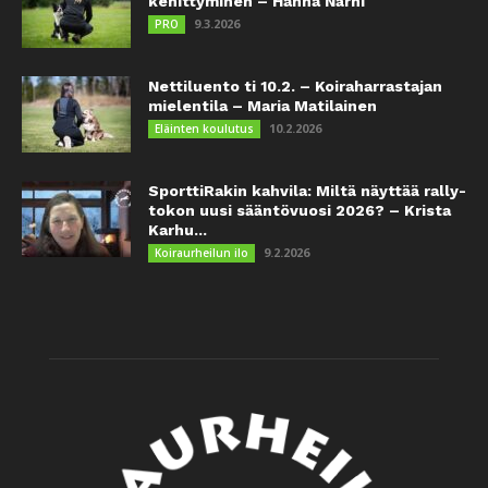
kehittyminen – Hanna Närhi
9.3.2026
PRO
Nettiluento ti 10.2. – Koiraharrastajan
mielentila – Maria Matilainen
10.2.2026
Eläinten koulutus
SporttiRakin kahvila: Miltä näyttää rally-
tokon uusi sääntövuosi 2026? – Krista
Karhu...
9.2.2026
Koiraurheilun ilo