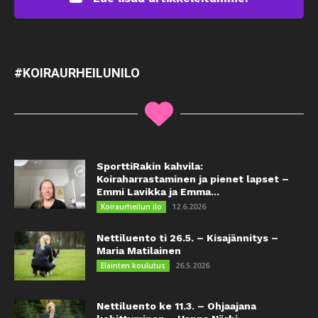
#KOIRAURHEILUNILO
SporttiRakin kahvila:
Koiraharrastaminen ja pienet lapset –
Emmi Lavikka ja Emma...
12.6.2026
Koiraurheilun ilo
Nettiluento ti 26.5. – Kisajännitys –
Maria Matilainen
26.5.2026
Eläinten koulutus
Nettiluento ke 11.3. – Ohjaajana