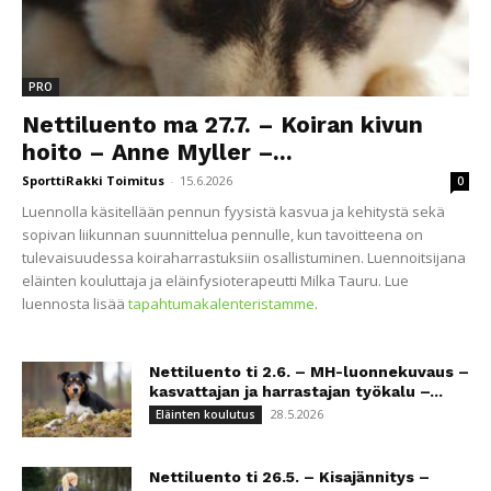
PRO
Nettiluento ma 27.7. – Koiran kivun
hoito – Anne Myller –...
SporttiRakki Toimitus
-
15.6.2026
0
Luennolla käsitellään pennun fyysistä kasvua ja kehitystä sekä
sopivan liikunnan suunnittelua pennulle, kun tavoitteena on
tulevaisuudessa koiraharrastuksiin osallistuminen. Luennoitsijana
eläinten kouluttaja ja eläinfysioterapeutti Milka Tauru. Lue
luennosta lisää
tapahtumakalenteristamme
.
Nettiluento ti 2.6. – MH-luonnekuvaus –
kasvattajan ja harrastajan työkalu –...
28.5.2026
Eläinten koulutus
Nettiluento ti 26.5. – Kisajännitys –