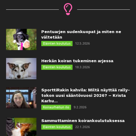
Pentuarjen sudenkuopat ja miten ne
vältetään
12.5.2026
Eläinten koulutus
Herkän koiran tukeminen arjessa
18.3.2026
Eläinten koulutus
SporttiRakin kahvila: Miltä näyttää rally-
tokon uusi sääntövuosi 2026? – Krista
Karhu...
9.2.2026
Koiraurheilun ilo
Sammuttaminen koirankoulutuksessa
22.1.2026
Eläinten koulutus