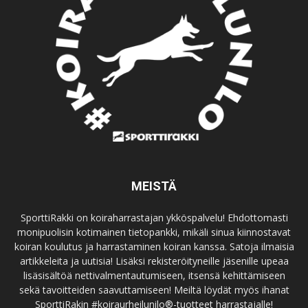
MEISTÄ
SporttiRakki on koiraharrastajan ykköspalvelu! Ehdottomasti
monipuolisin kotimainen tietopankki, mikäli sinua kiinnostavat
koiran koulutus ja harrastaminen koiran kanssa. Satoja ilmaisia
artikkeleita ja uutisia! Lisäksi rekisteröityneille jäsenille upeaa
lisäsisältöä nettivalmentautumiseen, itsensä kehittämiseen
sekä tavoitteiden saavuttamiseen! Meiltä löydät myös ihanat
SporttiRakin #koiraurheilunilo®-tuotteet harrastajalle!