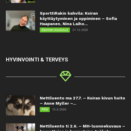
SporttiRakin kahvila: Koiran
käyttäytyminen ja oppiminen – Sofia
Haapanen, Nina Laiho...
21.12.2025
Eläinten koulutus
HYVINVOINTI & TERVEYS
Nettiluento ma 27.7. – Koiran kivun hoito
– Anne Myller –...
15.6.2026
PRO
Nettiluento ti 2.6. – MH-luonnekuvaus –