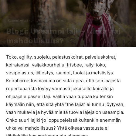
Koiraurheilun ilo
Artikkelit
PK-lajit
Blogi: Useampi laji – uhka vai
mahdollisuus?
Kirjoittaja
Emma Alve
-
28.6.2017
1096
0
Toko, agility, suojelu, pelastuskoirat, palveluskoirat,
koiratanssi, valjakkourheilu, frisbee, rally-toko,
vesipelastus, jäljestys, rauniot, luolat ja metsästys.
Koiraharrastusmaailma on siitä upea, että sen laajasta
repertuaarista löytyy varmasti jokaiselle koiralle ja
ohjaajalle passeli laji. Välillä vaan tuppaa kuitenkin
käymään niin, että sitä yhtä ”the lajia” ei tunnu löytyvän,
vaan mukavia ja hyvää mieltä tuovia lajeja on useampia.
Onko suuri lajikirjo loppupeleissä kuitenkin enemmän
uhka vai mahdollisuus? Yhtä oikeaa vastausta ei
tähänkään kysymykseen ole olemassa.