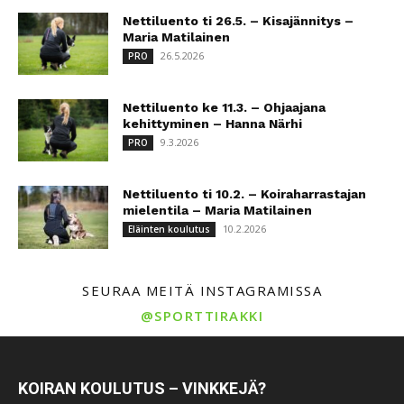
Nettiluento ti 26.5. – Kisajännitys –
Maria Matilainen
26.5.2026
PRO
Nettiluento ke 11.3. – Ohjaajana
kehittyminen – Hanna Närhi
9.3.2026
PRO
Nettiluento ti 10.2. – Koiraharrastajan
mielentila – Maria Matilainen
10.2.2026
Eläinten koulutus
SEURAA MEITÄ INSTAGRAMISSA
@SPORTTIRAKKI
KOIRAN KOULUTUS – VINKKEJÄ?