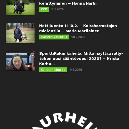
kehittyminen – Hanna Närhi
9.3.2026
PRO
Nettiluento ti 10.2. – Koiraharrastajan
mielentila – Maria Matilainen
10.2.2026
Eläinten koulutus
SporttiRakin kahvila: Miltä näyttää rally-
tokon uusi sääntövuosi 2026? – Krista
Karhu...
9.2.2026
Koiraurheilun ilo