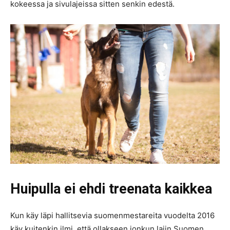
kokeessa ja sivulajeissa sitten senkin edestä.
Huipulla ei ehdi treenata kaikkea
Kun käy läpi hallitsevia suomenmestareita vuodelta 2016
käy kuitenkin ilmi, että ollakseen jonkun lajin Suomen