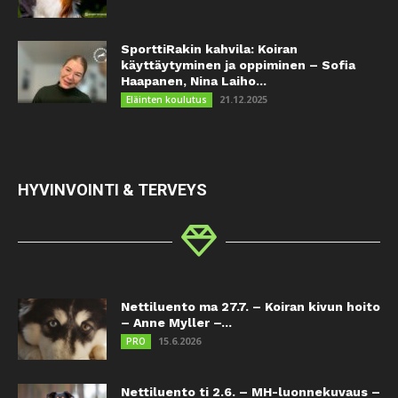
SporttiRakin kahvila: Koiran
käyttäytyminen ja oppiminen – Sofia
Haapanen, Nina Laiho...
21.12.2025
Eläinten koulutus
HYVINVOINTI & TERVEYS
Nettiluento ma 27.7. – Koiran kivun hoito
– Anne Myller –...
15.6.2026
PRO
Nettiluento ti 2.6. – MH-luonnekuvaus –