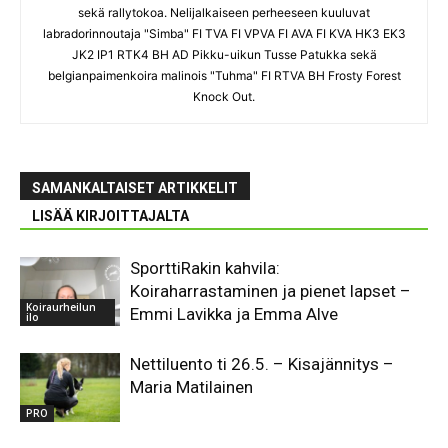
sekä rallytokoa. Nelijalkaiseen perheeseen kuuluvat
labradorinnoutaja "Simba" FI TVA FI VPVA FI AVA FI KVA HK3 EK3
JK2 IP1 RTK4 BH AD Pikku-uikun Tusse Patukka sekä
belgianpaimenkoira malinois "Tuhma" FI RTVA BH Frosty Forest
Knock Out.
SAMANKALTAISET ARTIKKELIT
LISÄÄ KIRJOITTAJALTA
SporttiRakin kahvila:
Koiraharrastaminen ja pienet lapset –
Koiraurheilun
Emmi Lavikka ja Emma Alve
ilo
Nettiluento ti 26.5. – Kisajännitys –
Maria Matilainen
PRO