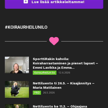
Lue lisää artikkeleitamme!
#KOIRAURHEILUNILO
SporttiRakin kahvila:
Koiraharrastaminen ja pienet lapset –
Emmi Lavikka ja Emma...
12.6.2026
Koiraurheilun ilo
Nettiluento ti 26.5. – Kisajännitys –
Maria Matilainen
26.5.2026
PRO
Nettiluento ke 11.3. – Ohjaajana