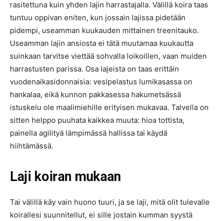
rasitettuna kuin yhden lajin harrastajalla. Välillä koira taas
tuntuu oppivan eniten, kun jossain lajissa pidetään
pidempi, useamman kuukauden mittainen treenitauko.
Useamman lajin ansiosta ei tätä muutamaa kuukautta
suinkaan tarvitse viettää sohvalla loikoillen, vaan muiden
harrastusten parissa. Osa lajeista on taas erittäin
vuodenaikasidonnaisia: vesipelastus lumikasassa on
hankalaa, eikä kunnon pakkasessa hakumetsässä
istuskelu ole maalimiehille erityisen mukavaa. Talvella on
sitten helppo puuhata kaikkea muuta: hioa tottista,
painella agilityä lämpimässä hallissa tai käydä
hiihtämässä.
Laji koiran mukaan
Tai välillä käy vain huono tuuri, ja se laji, mitä olit tulevalle
koirallesi suunnitellut, ei sille jostain kumman syystä