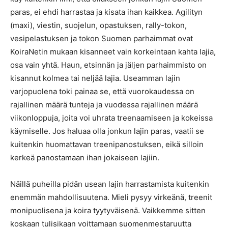
paras, ei ehdi harrastaa ja kisata ihan kaikkea. Agilityn
(maxi), viestin, suojelun, opastuksen, rally-tokon,
vesipelastuksen ja tokon Suomen parhaimmat ovat
KoiraNetin mukaan kisanneet vain korkeintaan kahta lajia,
osa vain yhtä. Haun, etsinnän ja jäljen parhaimmisto on
kisannut kolmea tai neljää lajia. Useamman lajin
varjopuolena toki painaa se, että vuorokaudessa on
rajallinen määrä tunteja ja vuodessa rajallinen määrä
viikonloppuja, joita voi uhrata treenaamiseen ja kokeissa
käymiselle. Jos haluaa olla jonkun lajin paras, vaatii se
kuitenkin huomattavan treenipanostuksen, eikä silloin
kerkeä panostamaan ihan jokaiseen lajiin.
Näillä puheilla pidän usean lajin harrastamista kuitenkin
enemmän mahdollisuutena. Mieli pysyy virkeänä, treenit
monipuolisena ja koira tyytyväisenä. Vaikkemme sitten
koskaan tulisikaan voittamaan suomenmestaruutta