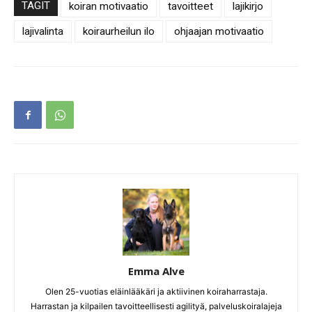
TAGIT
koiran motivaatio
tavoitteet
lajikirjo
lajivalinta
koiraurheilun ilo
ohjaajan motivaatio
Emma Alve
Olen 25-vuotias eläinlääkäri ja aktiivinen koiraharrastaja.
Harrastan ja kilpailen tavoitteellisesti agilityä, palveluskoiralajeja