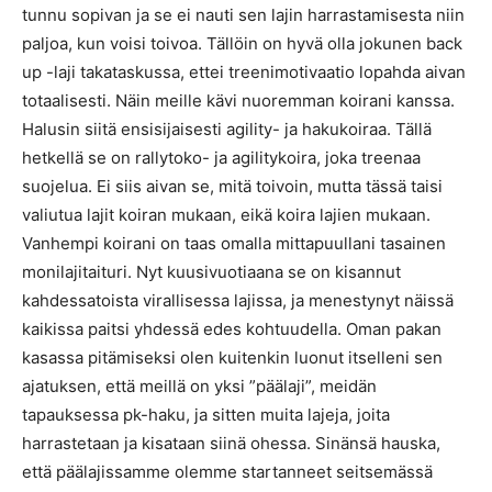
tunnu sopivan ja se ei nauti sen lajin harrastamisesta niin
paljoa, kun voisi toivoa. Tällöin on hyvä olla jokunen back
up -laji takataskussa, ettei treenimotivaatio lopahda aivan
totaalisesti. Näin meille kävi nuoremman koirani kanssa.
Halusin siitä ensisijaisesti agility- ja hakukoiraa. Tällä
hetkellä se on rallytoko- ja agilitykoira, joka treenaa
suojelua. Ei siis aivan se, mitä toivoin, mutta tässä taisi
valiutua lajit koiran mukaan, eikä koira lajien mukaan.
Vanhempi koirani on taas omalla mittapuullani tasainen
monilajitaituri. Nyt kuusivuotiaana se on kisannut
kahdessatoista virallisessa lajissa, ja menestynyt näissä
kaikissa paitsi yhdessä edes kohtuudella. Oman pakan
kasassa pitämiseksi olen kuitenkin luonut itselleni sen
ajatuksen, että meillä on yksi ”päälaji”, meidän
tapauksessa pk-haku, ja sitten muita lajeja, joita
harrastetaan ja kisataan siinä ohessa. Sinänsä hauska,
että päälajissamme olemme startanneet seitsemässä