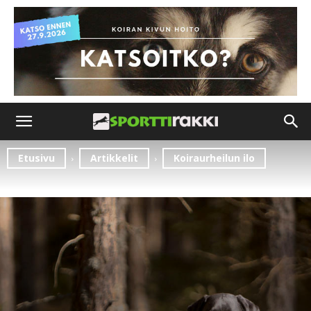
Etusivu
Artikkelit
Koiraurheilun ilo