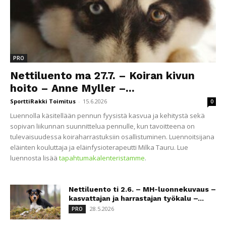
PRO
Nettiluento ma 27.7. – Koiran kivun
hoito – Anne Myller –...
SporttiRakki Toimitus
-
15.6.2026
0
Luennolla käsitellään pennun fyysistä kasvua ja kehitystä sekä
sopivan liikunnan suunnittelua pennulle, kun tavoitteena on
tulevaisuudessa koiraharrastuksiin osallistuminen. Luennoitsijana
eläinten kouluttaja ja eläinfysioterapeutti Milka Tauru. Lue
luennosta lisää
tapahtumakalenteristamme
.
Nettiluento ti 2.6. – MH-luonnekuvaus –
kasvattajan ja harrastajan työkalu –...
28.5.2026
PRO