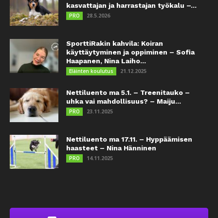
kasvattajan ja harrastajan työkalu –...
28.5.2026
PRO
SporttiRakin kahvila: Koiran
käyttäytyminen ja oppiminen – Sofia
Haapanen, Nina Laiho...
21.12.2025
Eläinten koulutus
Nettiluento ma 5.1. – Treenitauko –
uhka vai mahdollisuus? – Maiju...
23.11.2025
PRO
Nettiluento ma 17.11. – Hyppäämisen
haasteet – Nina Hänninen
14.11.2025
PRO