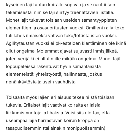
kyseinen laji tuntuu koiralle sopivan ja se nauttii sen
tekemisestä, niin se laji siirtyy treenattavien listalle.
Monet lajit tukevat toisiaan useiden samantyyppisten
elementtien ja osasuoritusten vuoksi. Omilleni rally-toko
tuli lähes ilmaiseksi vahvan toko/tottistaustan vuoksi.
Agilitytaustan vuoksi ei pk-esteiden kiertäminen ole ikinä
ollut ongelma. Molemmat ajavat sujuvasti ihmisjälkeä,
joten verijälki ei ollut niille mikään ongelma. Monet lajit
loppupeleissä rakentuvat hyvin samanlaisista
elementeistä: yhteistyöstä, hallinnasta, joskus
nenänkäytöstä ja usein vauhdista.
Toisaalta myös lajien erilaisuus tekee niistä toisiaan
tukevia. Erilaiset lajit vaativat koiralta erilaisia
liikkumismuotoja ja lihaksia. Voisi siis olettaa, että
useampaa lajia harrastavan koiran kroppa on
tasapuolisemmin (tai ainakin monipuolisemmin)