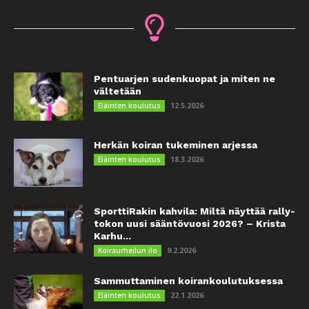
Pentuarjen sudenkuopat ja miten ne
vältetään
12.5.2026
Eläinten koulutus
Herkän koiran tukeminen arjessa
18.3.2026
Eläinten koulutus
SporttiRakin kahvila: Miltä näyttää rally-
tokon uusi sääntövuosi 2026? – Krista
Karhu...
9.2.2026
Koiraurheilun ilo
Sammuttaminen koirankoulutuksessa
22.1.2026
Eläinten koulutus