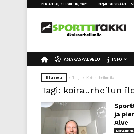
PERJANTAI, 7 ELOKUUN, 2026
KIRJAUDU SISÄÄN
M
SporttiRakki
ASIAKASPALVELU
INFO
Etusivu
Tagit
Koiraurheilun ilo
Tagi: koiraurheilun il
Sport
ja pi
Alve
Koiraurheil