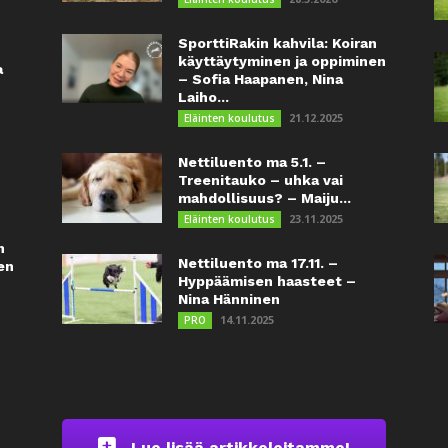
SporttiRakin kahvila: Koiran
käyttäytyminen ja oppiminen
a
– Sofia Haapanen, Nina
Laiho...
21.12.2025
Eläinten koulutus
Nettiluento ma 5.1. –
Treenitauko – uhka vai
mahdollisuus? – Maiju...
23.11.2025
Eläinten koulutus
n
Nettiluento ma 17.11. –
en
Hyppäämisen haasteet –
Nina Hänninen
14.11.2025
PRO
Lue lisää artikkeleitamme!