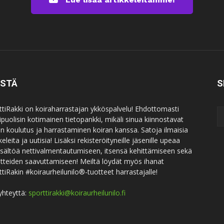
ISTÄ
S
ttiRakki on koiraharrastajan ykköspalvelu! Ehdottomasti
puolisin kotimainen tietopankki, mikäli sinua kiinnostavat
an koulutus ja harrastaminen koiran kanssa. Satoja ilmaisia
keleita ja uutisia! Lisäksi rekisteröityneille jäsenille upeaa
sisältöä nettivalmentautumiseen, itsensä kehittämiseen sekä
itteiden saavuttamiseen! Meiltä löydät myös ihanat
ttiRakin #koiraurheilunilo®-tuotteet harrastajalle!
yhteyttä:
sporttirakki@koiraurheilunilo.fi