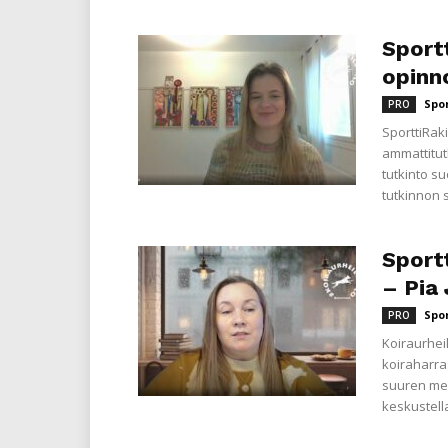
Sportt
opinn
Spo
PRO
SporttiRaki
ammattitut
tutkinto s
tutkinnon 
Sport
– Pia 
Spo
PRO
Koiraurhei
koiraharra
suuren me
keskustell