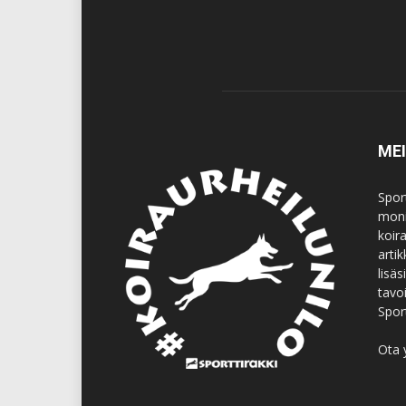
ME
Spor
moni
koir
artik
lisä
tavo
Spor
Ota 