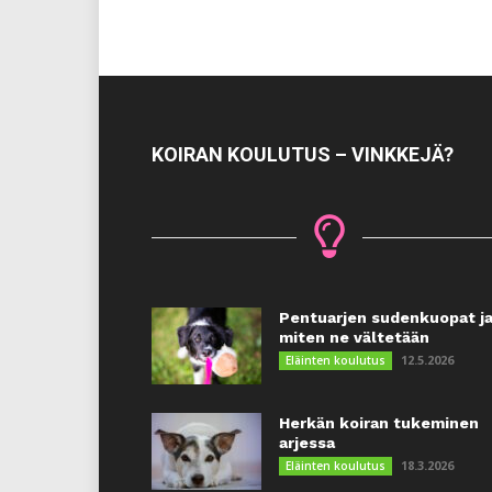
KOIRAN KOULUTUS – VINKKEJÄ?
Pentuarjen sudenkuopat j
miten ne vältetään
12.5.2026
Eläinten koulutus
Herkän koiran tukeminen
arjessa
18.3.2026
Eläinten koulutus