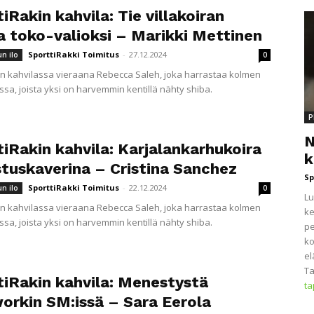
iRakin kahvila: Tie villakoiran
a toko-valioksi – Marikki Mettinen
SporttiRakki Toimitus
-
27.12.2024
un ilo
0
in kahvilassa vieraana Rebecca Saleh, joka harrastaa kolmen
ssa, joista yksi on harvemmin kentillä nähty shiba.
P
N
iRakin kahvila: Karjalankarhukoira
k
stuskaverina – Cristina Sanchez
Sp
SporttiRakki Toimitus
-
22.12.2024
un ilo
0
Lu
in kahvilassa vieraana Rebecca Saleh, joka harrastaa kolmen
ke
ssa, joista yksi on harvemmin kentillä nähty shiba.
pe
ko
el
Ta
tiRakin kahvila: Menestystä
t
orkin SM:issä – Sara Eerola