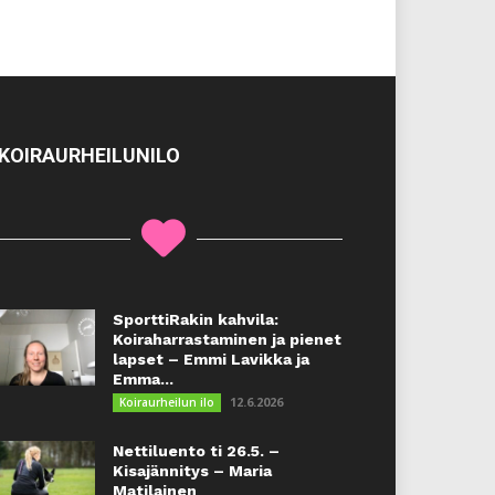
KOIRAURHEILUNILO
SporttiRakin kahvila:
Koiraharrastaminen ja pienet
lapset – Emmi Lavikka ja
Emma...
12.6.2026
Koiraurheilun ilo
Nettiluento ti 26.5. –
Kisajännitys – Maria
Matilainen