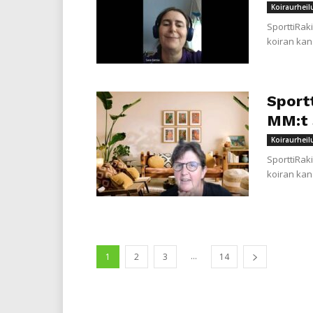
Koiraurheil
SporttiRak
koiran kan
Sportt
MM:t 
Koiraurheil
SporttiRak
koiran kan
...
1
2
3
14