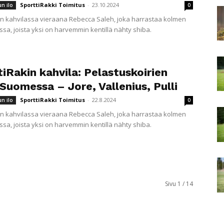
SporttiRakki Toimitus
-
23.10.2024
un ilo
0
in kahvilassa vieraana Rebecca Saleh, joka harrastaa kolmen
ssa, joista yksi on harvemmin kentillä nähty shiba.
iRakin kahvila: Pelastuskoirien
Suomessa – Jore, Vallenius, Pulli
SporttiRakki Toimitus
-
22.8.2024
un ilo
0
in kahvilassa vieraana Rebecca Saleh, joka harrastaa kolmen
ssa, joista yksi on harvemmin kentillä nähty shiba.
Sivu 1 / 14