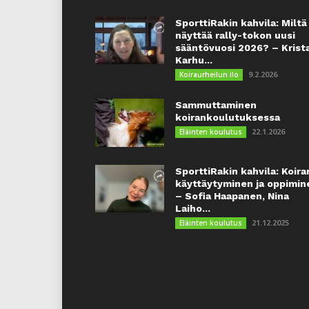
SporttiRakin kahvila: Miltä
näyttää rally-tokon uusi
sääntövuosi 2026? – Krist
Karhu...
9.2.2026
Koiraurheilun ilo
Sammuttaminen
koirankoulutuksessa
22.1.2026
Eläinten koulutus
SporttiRakin kahvila: Koira
käyttäytyminen ja oppimin
– Sofia Haapanen, Nina
Laiho...
21.12.2025
Eläinten koulutus