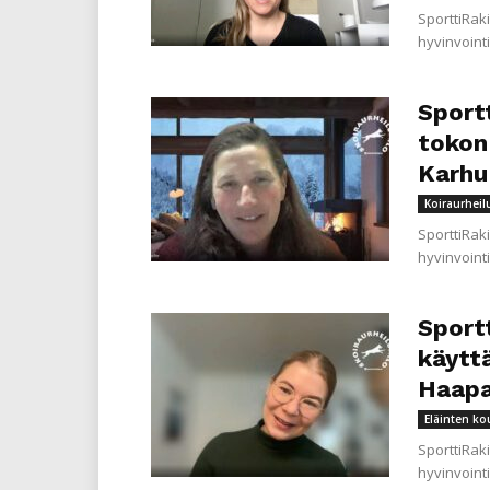
SporttiRak
hyvinvointi
Sportt
tokon
Karhu 
Koiraurheil
SporttiRak
hyvinvointi
Sportt
käytt
Haapa
Eläinten ko
SporttiRak
hyvinvointi