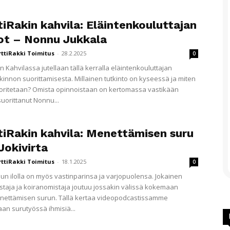
iRakin kahvila: Eläintenkouluttajan
ot – Nonnu Jukkala
rttiRakki Toimitus
-
28.2.2025
0
n Kahvilassa jutellaan tällä kerralla eläintenkouluttajan
kinnon suorittamisesta. Millainen tutkinto on kyseessä ja miten
uoritetaan? Omista opinnoistaan on kertomassa vastikään
suorittanut Nonnu...
tiRakin kahvila: Menettämisen suru
Jokivirta
rttiRakki Toimitus
-
18.1.2025
0
lun ilolla on myös vastinparinsa ja varjopuolensa. Jokainen
staja ja koiranomistaja joutuu jossakin välissä kokemaan
nettämisen surun. Tällä kertaa videopodcastissamme
aan surutyössä ihmisiä...