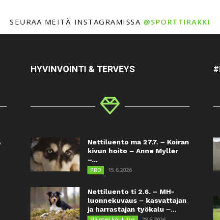
SEURAA MEITÄ INSTAGRAMISSA
@SPORTTIRAKKI
HYVINVOINTI & TERVEYS
#
a
Nettiluento ma 27.7. – Koiran
kivun hoito – Anne Myller
–...
15.6.2026
PRO
Nettiluento ti 2.6. – MH-
luonnekuvaus – kasvattajan
ja harrastajan työkalu –...
28.5.2026
Eläinten koulutus