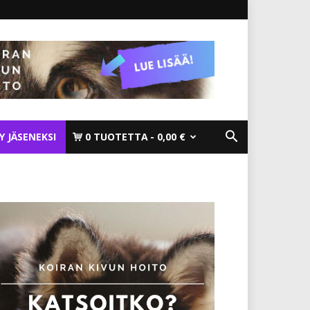
TY JÄSENEKSI
0 TUOTETTA
0,00 €