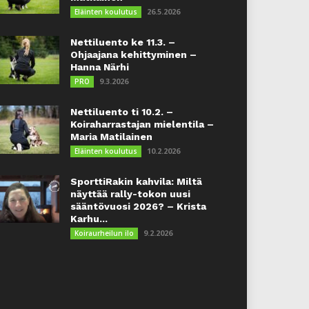
26.5.2026
Eläinten koulutus
Nettiluento ke 11.3. –
Ohjaajana kehittyminen –
Hanna Närhi
9.3.2026
PRO
Nettiluento ti 10.2. –
Koiraharrastajan mielentila –
Maria Matilainen
10.2.2026
Eläinten koulutus
SporttiRakin kahvila: Miltä
näyttää rally-tokon uusi
sääntövuosi 2026? – Krista
Karhu...
9.2.2026
Koiraurheilun ilo