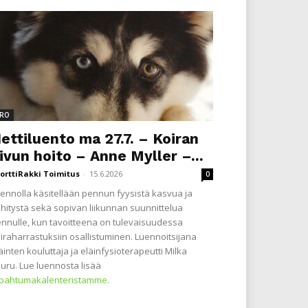
RO
ettiluento ma 27.7. – Koiran
ivun hoito – Anne Myller –...
orttiRakki Toimitus
-
15.6.2026
0
ennolla käsitellään pennun fyysistä kasvua ja
hitystä sekä sopivan liikunnan suunnittelua
nnulle, kun tavoitteena on tulevaisuudessa
iraharrastuksiin osallistuminen. Luennoitsijana
äinten kouluttaja ja eläinfysioterapeutti Milka
uru. Lue luennosta lisää
apahtumakalenteristamme
.