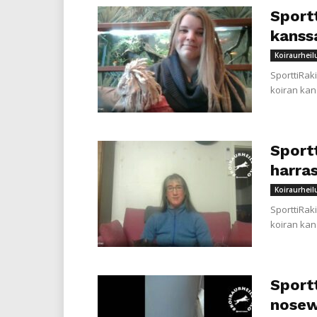
Sportt
kanss
Koiraurheil
SporttiRak
koiran kan
Sportt
harra
Koiraurheil
SporttiRak
koiran kan
Sport
nosew