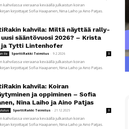
in kahvilassa vieraana keväällä julkaistun koiran
kirjan kirjoittajat Sofia Haapanen, Nina Laiho ja Aino Patjas.
iRakin kahvila: Miltä näyttää rally-
 uusi sääntövuosi 2026? – Krista
ja Tytti Lintenhofer
SporttiRakki Toimitus
-
9.2.2026
un ilo
0
in kahvilassa vieraana keväällä julkaistun koiran
kirjan kirjoittajat Sofia Haapanen, Nina Laiho ja Aino Patjas.
iRakin kahvila: Koiran
äytyminen ja oppiminen – Sofia
nen, Nina Laiho ja Aino Patjas
SporttiRakki Toimitus
-
21.12.2025
ulutus
0
in kahvilassa vieraana keväällä julkaistun koiran
kirjan kirjoittajat Sofia Haapanen, Nina Laiho ja Aino Patjas.