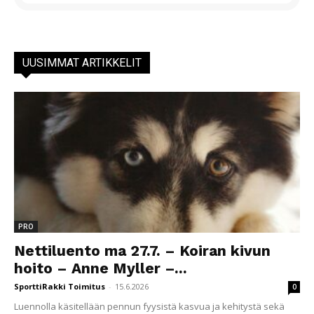
UUSIMMAT ARTIKKELIT
PRO
Nettiluento ma 27.7. – Koiran kivun
hoito – Anne Myller –...
SporttiRakki Toimitus
-
15.6.2026
0
Luennolla käsitellään pennun fyysistä kasvua ja kehitystä sekä