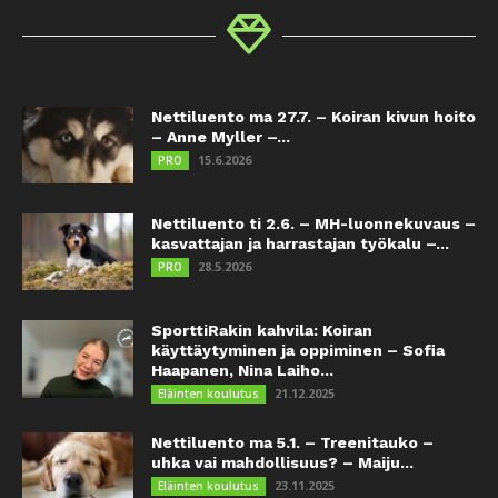
Nettiluento ma 27.7. – Koiran kivun hoito
– Anne Myller –...
15.6.2026
PRO
Nettiluento ti 2.6. – MH-luonnekuvaus –
kasvattajan ja harrastajan työkalu –...
28.5.2026
PRO
SporttiRakin kahvila: Koiran
käyttäytyminen ja oppiminen – Sofia
Haapanen, Nina Laiho...
21.12.2025
Eläinten koulutus
Nettiluento ma 5.1. – Treenitauko –
uhka vai mahdollisuus? – Maiju...
23.11.2025
Eläinten koulutus