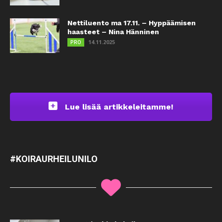
Nettiluento ma 17.11. – Hyppäämisen
haasteet – Nina Hänninen
14.11.2025
PRO
Lue lisää artikkeleitamme!
#KOIRAURHEILUNILO