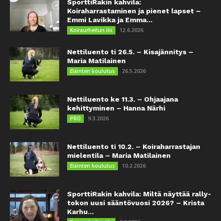
SporttiRakin kahvila:
Koiraharrastaminen ja pienet lapset –
Emmi Lavikka ja Emma...
12.6.2026
Koiraurheilun ilo
Nettiluento ti 26.5. – Kisajännitys –
Maria Matilainen
26.5.2026
Eläinten koulutus
Nettiluento ke 11.3. – Ohjaajana
kehittyminen – Hanna Närhi
9.3.2026
PRO
Nettiluento ti 10.2. – Koiraharrastajan
mielentila – Maria Matilainen
10.2.2026
Eläinten koulutus
SporttiRakin kahvila: Miltä näyttää rally-
tokon uusi sääntövuosi 2026? – Krista
Karhu...