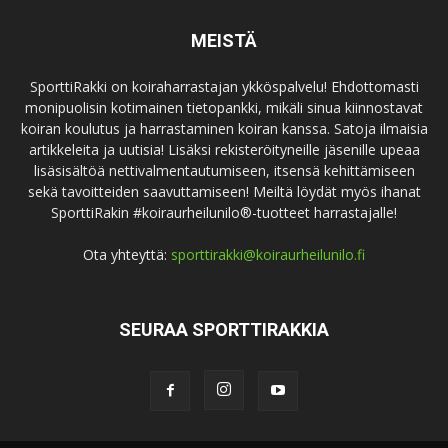
MEISTÄ
SporttiRakki on koiraharrastajan ykköspalvelu! Ehdottomasti
monipuolisin kotimainen tietopankki, mikäli sinua kiinnostavat
koiran koulutus ja harrastaminen koiran kanssa. Satoja ilmaisia
artikkeleita ja uutisia! Lisäksi rekisteröityneille jäsenille upeaa
lisäsisältöä nettivalmentautumiseen, itsensä kehittämiseen
sekä tavoitteiden saavuttamiseen! Meiltä löydät myös ihanat
SporttiRakin #koiraurheilunilo®-tuotteet harrastajalle!
Ota yhteyttä:
sporttirakki@koiraurheilunilo.fi
SEURAA SPORTTIRAKKIA