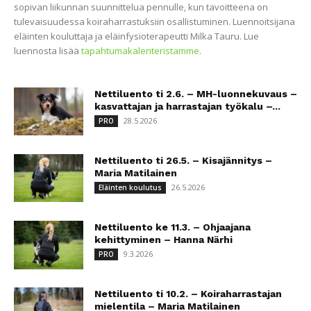
sopivan liikunnan suunnittelua pennulle, kun tavoitteena on
tulevaisuudessa koiraharrastuksiin osallistuminen. Luennoitsijana
eläinten kouluttaja ja eläinfysioterapeutti Milka Tauru. Lue
luennosta lisää
tapahtumakalenteristamme
.
Nettiluento ti 2.6. – MH-luonnekuvaus –
kasvattajan ja harrastajan työkalu –...
28.5.2026
PRO
Nettiluento ti 26.5. – Kisajännitys –
Maria Matilainen
26.5.2026
Eläinten koulutus
Nettiluento ke 11.3. – Ohjaajana
kehittyminen – Hanna Närhi
9.3.2026
PRO
Nettiluento ti 10.2. – Koiraharrastajan
mielentila – Maria Matilainen