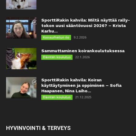
SporttiRakin kahvila: Miltä näyttää rally-
tokon uusi sääntövuosi 2026? – Krista
Karhu...
9.2.2026
Koiraurheilun ilo
Sammuttaminen koirankoulutuksessa
22.1.2026
Eläinten koulutus
SporttiRakin kahvila: Koiran
käyttäytyminen ja oppiminen – Sofia
Haapanen, Nina Laiho...
21.12.2025
Eläinten koulutus
HYVINVOINTI & TERVEYS