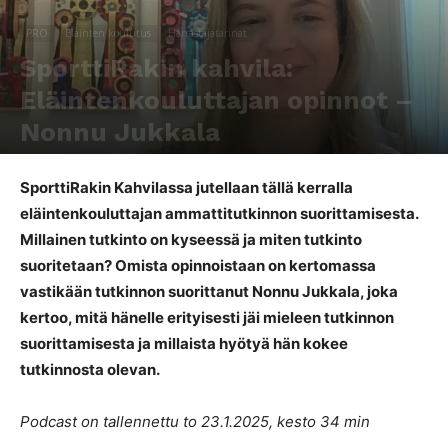
PRO
Eläinten koulutus
Harrastajatarinat
SporttiRakin kahvila:
Eläintenkouluttajan opinnot –
Nonnu Jukkala
Kirjoittaja
SporttiRakki Toimitus
-
28.2.2025
1063
0
SporttiRakin Kahvilassa jutellaan tällä kerralla
eläintenkouluttajan ammattitutkinnon suorittamisesta.
Millainen tutkinto on kyseessä ja miten tutkinto
suoritetaan? Omista opinnoistaan on kertomassa
vastikään tutkinnon suorittanut Nonnu Jukkala, joka
kertoo, mitä hänelle erityisesti jäi mieleen tutkinnon
suorittamisesta ja millaista hyötyä hän kokee
tutkinnosta olevan.
Podcast on tallennettu to 23.1.2025, kesto 34 min