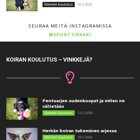
10.2.2026
Eläinten koulutus
SEURAA MEITÄ INSTAGRAMISSA
@SPORTTIRAKKI
KOIRAN KOULUTUS – VINKKEJÄ?
Pentuarjen sudenkuopat ja miten ne
vältetään
12.5.2026
Eläinten koulutus
Herkän koiran tukeminen arjessa
18.3.2026
Eläinten koulutus