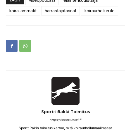
TAGIT
videopodcast
eläintenkouluttaja
koira-ammatit
harrastajatarinat
koiraurheilun ilo
SporttiRakki Toimitus
https://sporttirakki.fi
SporttiRakin toimitus kertoo, mitä koiraurheilumaailmassa