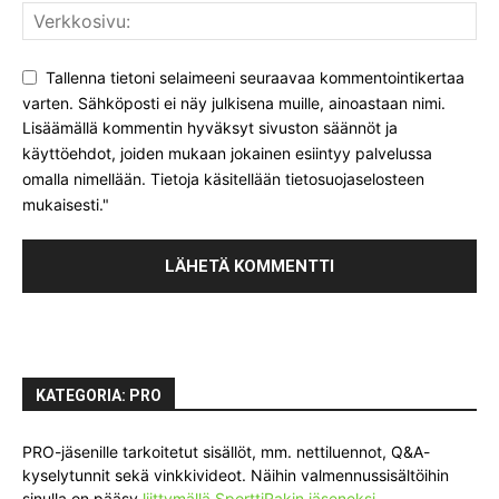
Tallenna tietoni selaimeeni seuraavaa kommentointikertaa
varten. Sähköposti ei näy julkisena muille, ainoastaan nimi.
Lisäämällä kommentin hyväksyt sivuston säännöt ja
käyttöehdot, joiden mukaan jokainen esiintyy palvelussa
omalla nimellään. Tietoja käsitellään tietosuojaselosteen
mukaisesti."
KATEGORIA: PRO
PRO-jäsenille tarkoitetut sisällöt, mm. nettiluennot, Q&A-
kyselytunnit sekä vinkkivideot. Näihin valmennussisältöihin
sinulla on pääsy
liittymällä SporttiRakin jäseneksi
.