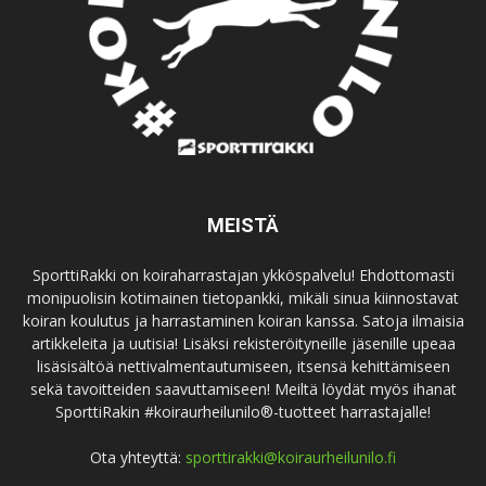
MEISTÄ
SporttiRakki on koiraharrastajan ykköspalvelu! Ehdottomasti
monipuolisin kotimainen tietopankki, mikäli sinua kiinnostavat
koiran koulutus ja harrastaminen koiran kanssa. Satoja ilmaisia
artikkeleita ja uutisia! Lisäksi rekisteröityneille jäsenille upeaa
lisäsisältöä nettivalmentautumiseen, itsensä kehittämiseen
sekä tavoitteiden saavuttamiseen! Meiltä löydät myös ihanat
SporttiRakin #koiraurheilunilo®-tuotteet harrastajalle!
Ota yhteyttä:
sporttirakki@koiraurheilunilo.fi