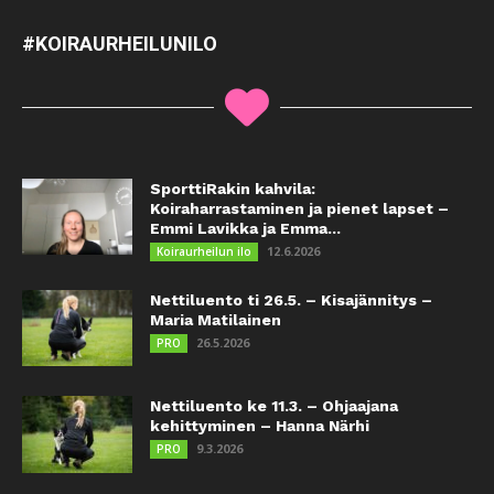
#KOIRAURHEILUNILO
SporttiRakin kahvila:
Koiraharrastaminen ja pienet lapset –
Emmi Lavikka ja Emma...
12.6.2026
Koiraurheilun ilo
Nettiluento ti 26.5. – Kisajännitys –
Maria Matilainen
26.5.2026
PRO
Nettiluento ke 11.3. – Ohjaajana
kehittyminen – Hanna Närhi
9.3.2026
PRO