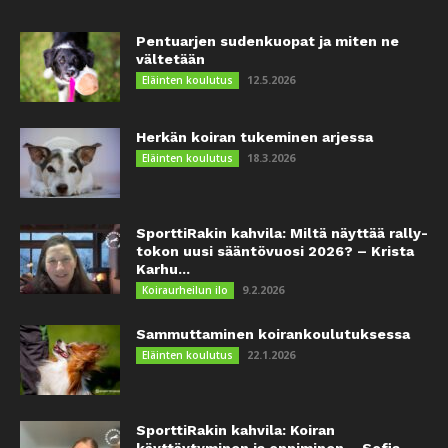
Pentuarjen sudenkuopat ja miten ne
vältetään
12.5.2026
Eläinten koulutus
Herkän koiran tukeminen arjessa
18.3.2026
Eläinten koulutus
SporttiRakin kahvila: Miltä näyttää rally-
tokon uusi sääntövuosi 2026? – Krista
Karhu...
9.2.2026
Koiraurheilun ilo
Sammuttaminen koirankoulutuksessa
22.1.2026
Eläinten koulutus
SporttiRakin kahvila: Koiran