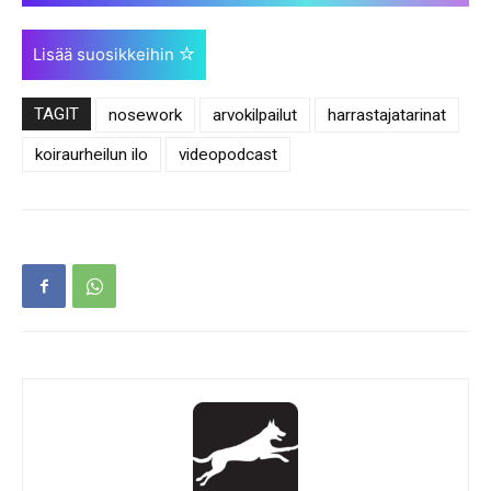
Lisää suosikkeihin
TAGIT
nosework
arvokilpailut
harrastajatarinat
koiraurheilun ilo
videopodcast