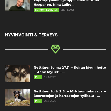
käyttäytyminen ja oppiminen – Sofia
Haapanen, Nina Laiho...
21.12.2025
Eläinten koulutus
HYVINVOINTI & TERVEYS
Nettiluento ma 27.7. – Koiran kivun hoito
– Anne Myller –...
15.6.2026
PRO
Nettiluento ti 2.6. – MH-luonnekuvaus –
kasvattajan ja harrastajan työkalu –...
28.5.2026
PRO