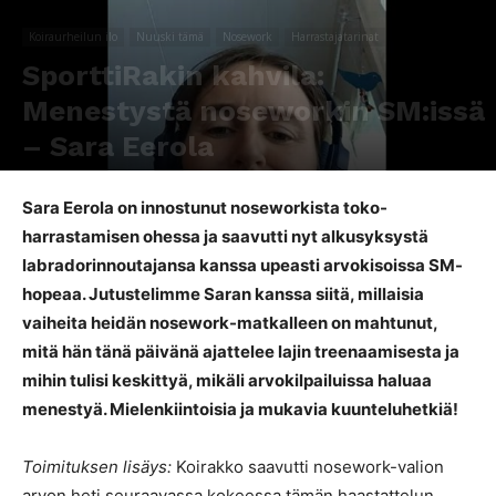
Koiraurheilun ilo
Nuuski tämä
Nosework
Harrastajatarinat
SporttiRakin kahvila:
Menestystä noseworkin SM:issä
– Sara Eerola
Kirjoittaja
SporttiRakki Toimitus
-
23.10.2024
1291
0
Sara Eerola on innostunut noseworkista toko-
harrastamisen ohessa ja saavutti nyt alkusyksystä
labradorinnoutajansa kanssa upeasti arvokisoissa SM-
hopeaa. Jutustelimme Saran kanssa siitä, millaisia
vaiheita heidän nosework-matkalleen on mahtunut,
mitä hän tänä päivänä ajattelee lajin treenaamisesta ja
mihin tulisi keskittyä, mikäli arvokilpailuissa haluaa
menestyä. Mielenkiintoisia ja mukavia kuunteluhetkiä!
Toimituksen lisäys:
Koirakko saavutti nosework-valion
arvon heti seuraavassa kokeessa tämän haastattelun