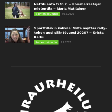
Nettiluento ti 10.2. – Koiraharrastajan
mielentila – Maria Matilainen
10.2.2026
Eläinten koulutus
SporttiRakin kahvila: Miltä näyttää rally-
tokon uusi sääntövuosi 2026? – Krista
Karhu...
9.2.2026
Koiraurheilun ilo