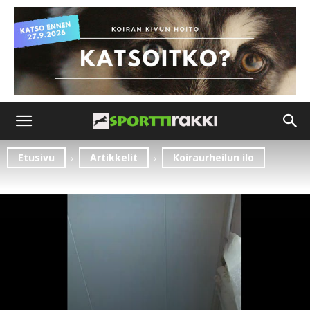
Etusivu
Artikkelit
Koiraurheilun ilo