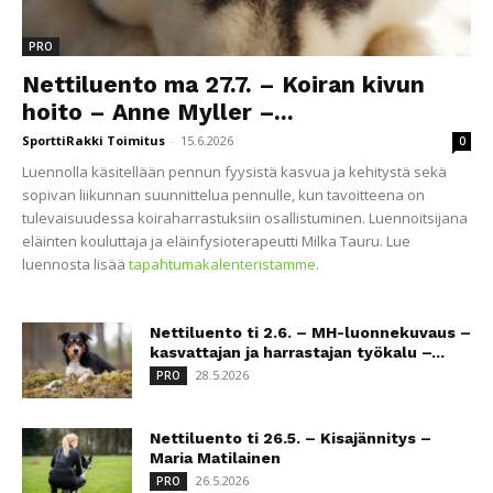
PRO
Nettiluento ma 27.7. – Koiran kivun
hoito – Anne Myller –...
SporttiRakki Toimitus
-
15.6.2026
0
Luennolla käsitellään pennun fyysistä kasvua ja kehitystä sekä
sopivan liikunnan suunnittelua pennulle, kun tavoitteena on
tulevaisuudessa koiraharrastuksiin osallistuminen. Luennoitsijana
eläinten kouluttaja ja eläinfysioterapeutti Milka Tauru. Lue
luennosta lisää
tapahtumakalenteristamme
.
Nettiluento ti 2.6. – MH-luonnekuvaus –
kasvattajan ja harrastajan työkalu –...
28.5.2026
PRO
Nettiluento ti 26.5. – Kisajännitys –
Maria Matilainen
26.5.2026
PRO