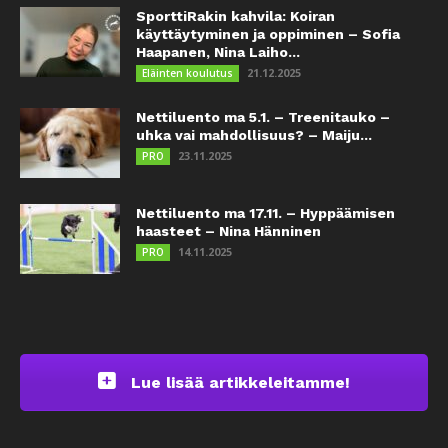
SporttiRakin kahvila: Koiran
käyttäytyminen ja oppiminen – Sofia
Haapanen, Nina Laiho...
21.12.2025
Eläinten koulutus
Nettiluento ma 5.1. – Treenitauko –
uhka vai mahdollisuus? – Maiju...
23.11.2025
PRO
Nettiluento ma 17.11. – Hyppäämisen
haasteet – Nina Hänninen
14.11.2025
PRO
Lue lisää artikkeleitamme!