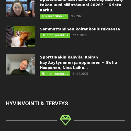
tokon uusi sääntövuosi 2026? – Krista
Karhu...
9.2.2026
Koiraurheilun ilo
Sammuttaminen koirankoulutuksessa
22.1.2026
Eläinten koulutus
SporttiRakin kahvila: Koiran
käyttäytyminen ja oppiminen – Sofia
Haapanen, Nina Laiho...
21.12.2025
Eläinten koulutus
HYVINVOINTI & TERVEYS