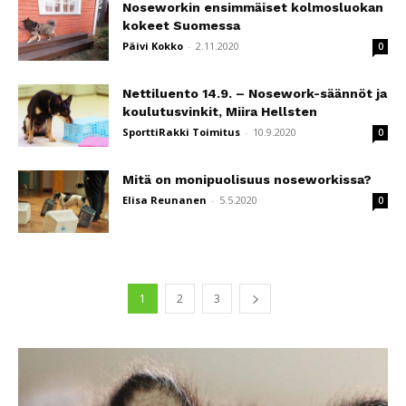
Noseworkin ensimmäiset kolmosluokan
kokeet Suomessa
Päivi Kokko
-
2.11.2020
0
Nettiluento 14.9. – Nosework-säännöt ja
koulutusvinkit, Miira Hellsten
SporttiRakki Toimitus
-
10.9.2020
0
Mitä on monipuolisuus noseworkissa?
Elisa Reunanen
-
5.5.2020
0
1
2
3