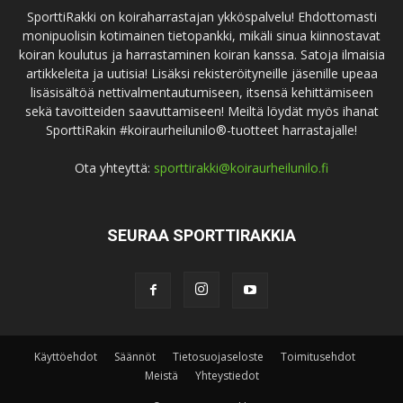
SporttiRakki on koiraharrastajan ykköspalvelu! Ehdottomasti
monipuolisin kotimainen tietopankki, mikäli sinua kiinnostavat
koiran koulutus ja harrastaminen koiran kanssa. Satoja ilmaisia
artikkeleita ja uutisia! Lisäksi rekisteröityneille jäsenille upeaa
lisäsisältöä nettivalmentautumiseen, itsensä kehittämiseen
sekä tavoitteiden saavuttamiseen! Meiltä löydät myös ihanat
SporttiRakin #koiraurheilunilo®-tuotteet harrastajalle!
Ota yhteyttä:
sporttirakki@koiraurheilunilo.fi
SEURAA SPORTTIRAKKIA
Käyttöehdot
Säännöt
Tietosuojaseloste
Toimitusehdot
Meistä
Yhteystiedot