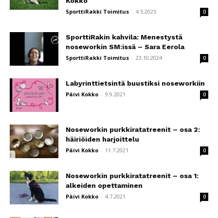
Kokko
SporttiRakki Toimitus
-
4.5.2025
0
SporttiRakin kahvila: Menestystä
noseworkin SM:issä – Sara Eerola
SporttiRakki Toimitus
-
23.10.2024
0
Labyrinttietsintä buustiksi noseworkiin
Päivi Kokko
-
9.9.2021
0
Noseworkin purkkiratatreenit – osa 2:
häiriöiden harjoittelu
Päivi Kokko
-
11.7.2021
0
Noseworkin purkkiratatreenit – osa 1:
alkeiden opettaminen
Päivi Kokko
-
4.7.2021
0