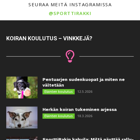
SEURAA MEITÄ INSTAGRAMISSA
@SPORTTIRAKKI
KOIRAN KOULUTUS – VINKKEJÄ?
Pentuarjen sudenkuopat ja miten ne
vältetään
12.5.2026
Eläinten koulutus
Herkän koiran tukeminen arjessa
18.3.2026
Eläinten koulutus
SporttiRakin kahvila: Miltä näyttää rally-