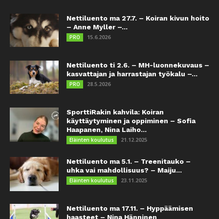
Nettiluento ma 27.7. – Koiran kivun hoito
– Anne Myller –...
15.6.2026
PRO
Nettiluento ti 2.6. – MH-luonnekuvaus –
kasvattajan ja harrastajan työkalu –...
28.5.2026
PRO
SporttiRakin kahvila: Koiran
käyttäytyminen ja oppiminen – Sofia
Haapanen, Nina Laiho...
21.12.2025
Eläinten koulutus
Nettiluento ma 5.1. – Treenitauko –
uhka vai mahdollisuus? – Maiju...
23.11.2025
Eläinten koulutus
Nettiluento ma 17.11. – Hyppäämisen
haasteet – Nina Hänninen