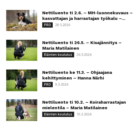
Nettiluento ti 2.6. – MH-luonnekuvaus –
kasvattajan ja harrastajan työkalu –...
28.5.2026
PRO
Nettiluento ti 26.5. – Kisajännitys –
Maria Matilainen
26.5.2026
Eläinten koulutus
Nettiluento ke 11.3. – Ohjaajana
kehittyminen – Hanna Närhi
9.3.2026
PRO
Nettiluento ti 10.2. – Koiraharrastajan
mielentila – Maria Matilainen
10.2.2026
Eläinten koulutus