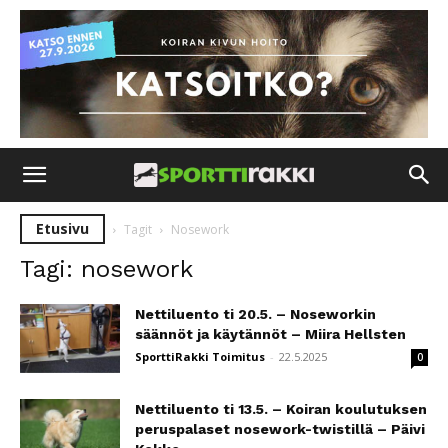
Etusivu
Tagit
Nosework
Tagi: nosework
Nettiluento ti 20.5. – Noseworkin
säännöt ja käytännöt – Miira Hellsten
SporttiRakki Toimitus
-
22.5.2025
0
Nettiluento ti 13.5. – Koiran koulutuksen
peruspalaset nosework-twistillä – Päivi