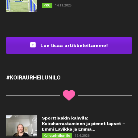
14.11.2025
PRO
Lue lisää artikkeleitamme!
#KOIRAURHEILUNILO
SporttiRakin kahvila:
Koiraharrastaminen ja pienet lapset –
Emmi Lavikka ja Emma...
12.6.2026
Koiraurheilun ilo