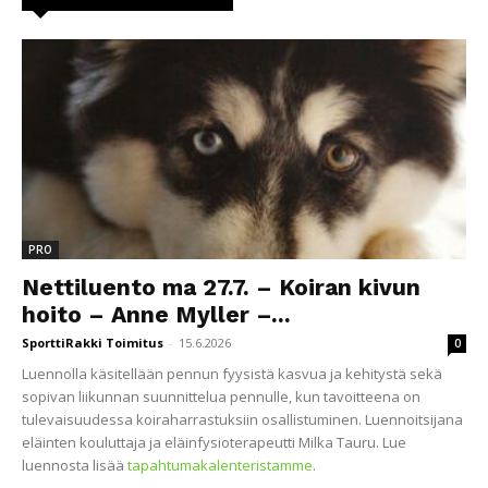
PRO
Nettiluento ma 27.7. – Koiran kivun
hoito – Anne Myller –...
SporttiRakki Toimitus
-
15.6.2026
0
Luennolla käsitellään pennun fyysistä kasvua ja kehitystä sekä
sopivan liikunnan suunnittelua pennulle, kun tavoitteena on
tulevaisuudessa koiraharrastuksiin osallistuminen. Luennoitsijana
eläinten kouluttaja ja eläinfysioterapeutti Milka Tauru. Lue
luennosta lisää
tapahtumakalenteristamme
.