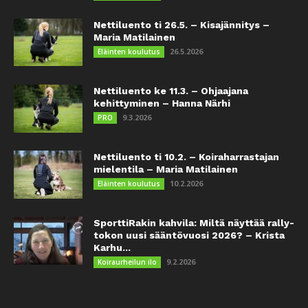
Nettiluento ti 26.5. – Kisajännitys –
Maria Matilainen
26.5.2026
Eläinten koulutus
Nettiluento ke 11.3. – Ohjaajana
kehittyminen – Hanna Närhi
9.3.2026
PRO
Nettiluento ti 10.2. – Koiraharrastajan
mielentila – Maria Matilainen
10.2.2026
Eläinten koulutus
SporttiRakin kahvila: Miltä näyttää rally-
tokon uusi sääntövuosi 2026? – Krista
Karhu...
9.2.2026
Koiraurheilun ilo