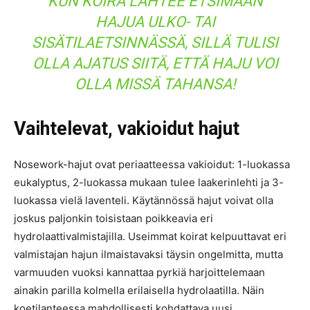
KUN KOIRA LÄHTEE ETSIMÄÄN
HAJUA ULKO- TAI
SISÄTILAETSINNÄSSÄ, SILLÄ TULISI
OLLA AJATUS SIITÄ, ETTÄ HAJU VOI
OLLA MISSÄ TAHANSA!
Vaihtelevat, vakioidut hajut
Nosework-hajut ovat periaatteessa vakioidut: 1-luokassa
eukalyptus, 2-luokassa mukaan tulee laakerinlehti ja 3-
luokassa vielä laventeli. Käytännössä hajut voivat olla
joskus paljonkin toisistaan poikkeavia eri
hydrolaattivalmistajilla. Useimmat koirat kelpuuttavat eri
valmistajan hajun ilmaistavaksi täysin ongelmitta, mutta
varmuuden vuoksi kannattaa pyrkiä harjoittelemaan
ainakin parilla kolmella erilaisella hydrolaatilla. Näin
koetilanteessa mahdollisesti kohdattava uusi