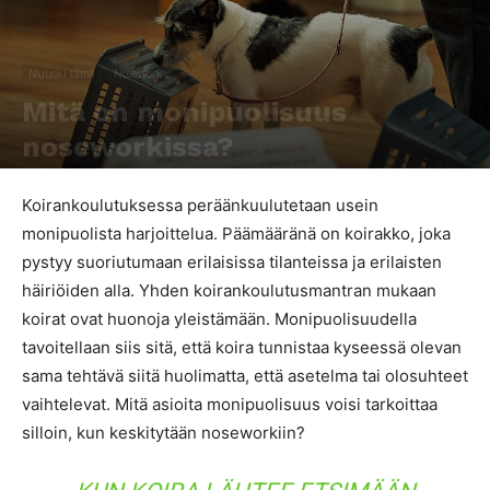
Nuuski tämä
Nosework
Mitä on monipuolisuus
noseworkissa?
Kirjoittaja
Elisa Reunanen
-
5.5.2020
855
0
Koirankoulutuksessa peräänkuulutetaan usein
monipuolista harjoittelua. Päämääränä on koirakko, joka
pystyy suoriutumaan erilaisissa tilanteissa ja erilaisten
häiriöiden alla. Yhden koirankoulutusmantran mukaan
koirat ovat huonoja yleistämään. Monipuolisuudella
tavoitellaan siis sitä, että koira tunnistaa kyseessä olevan
sama tehtävä siitä huolimatta, että asetelma tai olosuhteet
vaihtelevat. Mitä asioita monipuolisuus voisi tarkoittaa
silloin, kun keskitytään noseworkiin?