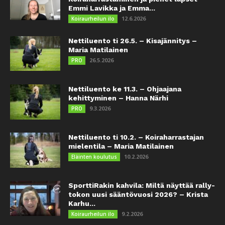
Emmi Lavikka ja Emma...
12.6.2026
Koiraurheilun ilo
Nettiluento ti 26.5. – Kisajännitys –
Maria Matilainen
26.5.2026
PRO
Nettiluento ke 11.3. – Ohjaajana
kehittyminen – Hanna Närhi
9.3.2026
PRO
Nettiluento ti 10.2. – Koiraharrastajan
mielentila – Maria Matilainen
10.2.2026
Eläinten koulutus
SporttiRakin kahvila: Miltä näyttää rally-
tokon uusi sääntövuosi 2026? – Krista
Karhu...
9.2.2026
Koiraurheilun ilo