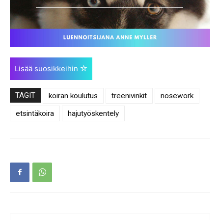
Lisää suosikkeihin
TAGIT
koiran koulutus
treenivinkit
nosework
etsintäkoira
hajutyöskentely