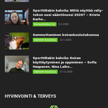
SporttiRakin kahvila: Miltä näyttää rally-
tokon uusi sääntövuosi 2026? – Krista
Karhu...
9.2.2026
Koiraurheilun ilo
Sammuttaminen koirankoulutuksessa
22.1.2026
Eläinten koulutus
SporttiRakin kahvila: Koiran
käyttäytyminen ja oppiminen – Sofia
Haapanen, Nina Laiho...
21.12.2025
Eläinten koulutus
HYVINVOINTI & TERVEYS