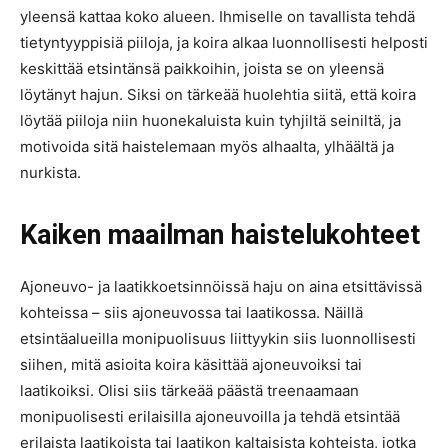
yleensä kattaa koko alueen. Ihmiselle on tavallista tehdä
tietyntyyppisiä piiloja, ja koira alkaa luonnollisesti helposti
keskittää etsintänsä paikkoihin, joista se on yleensä
löytänyt hajun. Siksi on tärkeää huolehtia siitä, että koira
löytää piiloja niin huonekaluista kuin tyhjiltä seiniltä, ja
motivoida sitä haistelemaan myös alhaalta, ylhäältä ja
nurkista.
Kaiken maailman haistelukohteet
Ajoneuvo- ja laatikkoetsinnöissä haju on aina etsittävissä
kohteissa – siis ajoneuvossa tai laatikossa. Näillä
etsintäalueilla monipuolisuus liittyykin siis luonnollisesti
siihen, mitä asioita koira käsittää ajoneuvoiksi tai
laatikoiksi. Olisi siis tärkeää päästä treenaamaan
monipuolisesti erilaisilla ajoneuvoilla ja tehdä etsintää
erilaista laatikoista tai laatikon kaltaisista kohteista, jotka