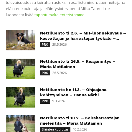
tulevaisuudessa koiraharrastuksiin osallistuminen. Luennoitsijana
eläinten kouluttaja ja eläinfysioterapeutti Milka Tauru. Lue
luennosta lisää
tapahtumakalenteristamme
.
Nettiluento ti 2.6. – MH-luonnekuvaus –
kasvattajan ja harrastajan työkalu –...
28.5.2026
PRO
Nettiluento ti 26.5. – Kisajännitys –
Maria Matilainen
26.5.2026
PRO
Nettiluento ke 11.3. – Ohjaajana
kehittyminen – Hanna Närhi
9.3.2026
PRO
Nettiluento ti 10.2. – Koiraharrastajan
mielentila – Maria Matilainen
10.2.2026
Eläinten koulutus