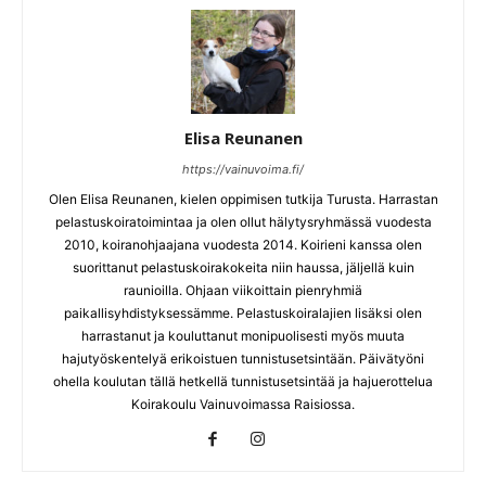
Elisa Reunanen
https://vainuvoima.fi/
Olen Elisa Reunanen, kielen oppimisen tutkija Turusta. Harrastan
pelastuskoiratoimintaa ja olen ollut hälytysryhmässä vuodesta
2010, koiranohjaajana vuodesta 2014. Koirieni kanssa olen
suorittanut pelastuskoirakokeita niin haussa, jäljellä kuin
raunioilla. Ohjaan viikoittain pienryhmiä
paikallisyhdistyksessämme. Pelastuskoiralajien lisäksi olen
harrastanut ja kouluttanut monipuolisesti myös muuta
hajutyöskentelyä erikoistuen tunnistusetsintään. Päivätyöni
ohella koulutan tällä hetkellä tunnistusetsintää ja hajuerottelua
Koirakoulu Vainuvoimassa Raisiossa.