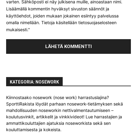
varten. Sähköposti ei näy julkisena muille, ainoastaan nimi.
Lisäämällä kommentin hyväksyt sivuston säännöt ja
käyttöehdot, joiden mukaan jokainen esiintyy palvelussa
omalla nimellään. Tietoja käsitellään tietosuojaselosteen
mukaisesti."
KATEGORIA: NOSEWORK
Kiinnostaako nosework (nose work) harrastuslajina?
SporttiRakista löydät parhaan nosework-tietämyksen sekä
mahdollisuuden noseworkin nettivalmentautumiseen –
koulutusvinkit, artikkelit ja vinkkivideot! Lue harrastajien ja
ammattikouluttajien ajatuksia noseworkista sekä sen
kouluttamisesta ja kokeista.