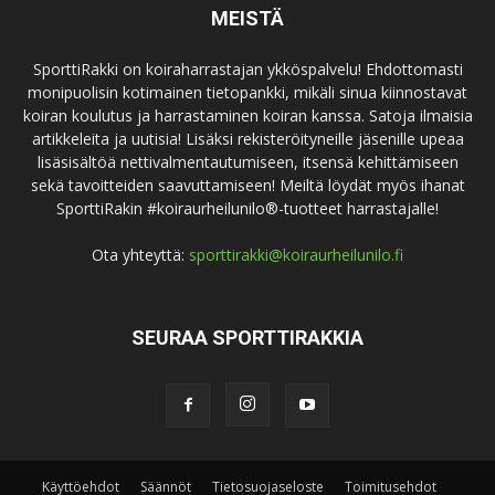
MEISTÄ
SporttiRakki on koiraharrastajan ykköspalvelu! Ehdottomasti
monipuolisin kotimainen tietopankki, mikäli sinua kiinnostavat
koiran koulutus ja harrastaminen koiran kanssa. Satoja ilmaisia
artikkeleita ja uutisia! Lisäksi rekisteröityneille jäsenille upeaa
lisäsisältöä nettivalmentautumiseen, itsensä kehittämiseen
sekä tavoitteiden saavuttamiseen! Meiltä löydät myös ihanat
SporttiRakin #koiraurheilunilo®-tuotteet harrastajalle!
Ota yhteyttä:
sporttirakki@koiraurheilunilo.fi
SEURAA SPORTTIRAKKIA
Käyttöehdot
Säännöt
Tietosuojaseloste
Toimitusehdot