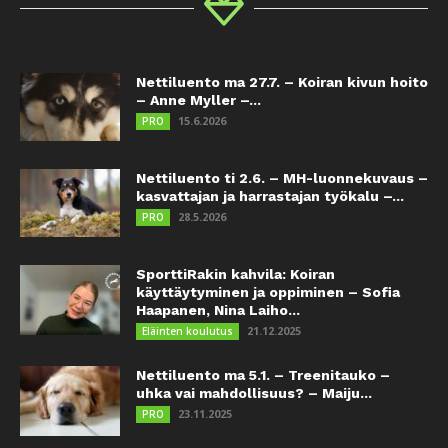
Nettiluento ma 27.7. – Koiran kivun hoito
– Anne Myller –...
15.6.2026
PRO
Nettiluento ti 2.6. – MH-luonnekuvaus –
kasvattajan ja harrastajan työkalu –...
28.5.2026
PRO
SporttiRakin kahvila: Koiran
käyttäytyminen ja oppiminen – Sofia
Haapanen, Nina Laiho...
21.12.2025
Eläinten koulutus
Nettiluento ma 5.1. – Treenitauko –
uhka vai mahdollisuus? – Maiju...
23.11.2025
PRO