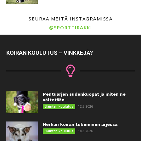
SEURAA MEITÄ INSTAGRAMISSA
@SPORTTIRAKKI
KOIRAN KOULUTUS – VINKKEJÄ?
Pentuarjen sudenkuopat ja miten ne
vältetään
12.5.2026
Eläinten koulutus
Herkän koiran tukeminen arjessa
18.3.2026
Eläinten koulutus