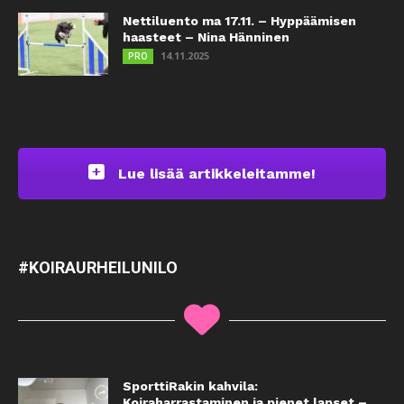
Nettiluento ma 17.11. – Hyppäämisen
haasteet – Nina Hänninen
14.11.2025
PRO
Lue lisää artikkeleitamme!
#KOIRAURHEILUNILO
SporttiRakin kahvila:
Koiraharrastaminen ja pienet lapset –