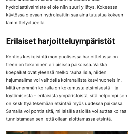
hydrolaattivalmiste ei ole niin suuri yllätys. Kokeessa
käytössä olevaan hydrolaattiin saa aina tutustua kokeen
lämmittelyalueella.
Erilaiset harjoitteluympäristöt
Kenties keskeisintä monipuolisessa harjoittelussa on
treenien tekeminen erilaisissa paikoissa. Vaikka
koepaikat ovat yleensä melko rauhallisia, niiden
hajumaailma voi vaihdella koirahallista kasvihuoneisiin.
Mitä enemmän koiralla on kokemusta etsimisestä – ja
löytämisestä – erilaisista ympäristöistä, sitä helpompi sen
on keskittyä tekemään etsintää myös uudessa paikassa.
Samalla voi pohtia sitä, millaisilla asioilla voi auttaa koiraa
tunnistamaan sen, että ollaan aloittamassa etsintä.