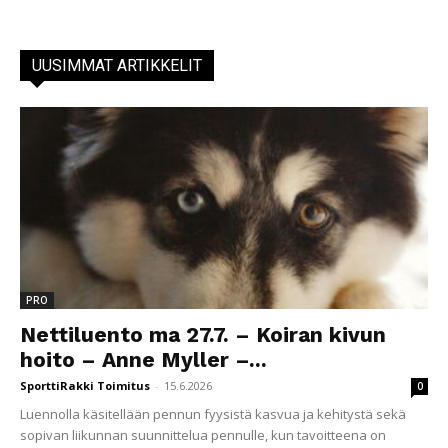
UUSIMMAT ARTIKKELIT
PRO
Nettiluento ma 27.7. – Koiran kivun
hoito – Anne Myller –...
SporttiRakki Toimitus
-
15.6.2026
0
Luennolla käsitellään pennun fyysistä kasvua ja kehitystä sekä
sopivan liikunnan suunnittelua pennulle, kun tavoitteena on