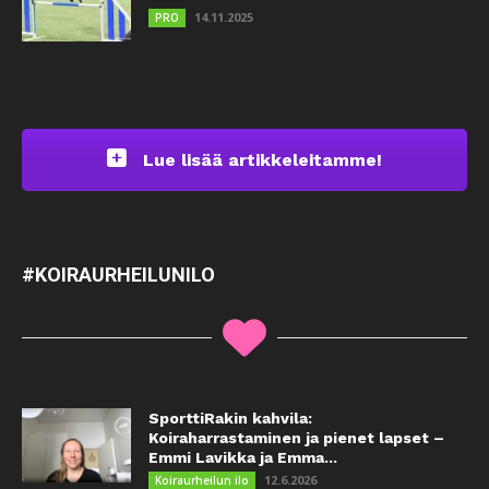
14.11.2025
PRO
Lue lisää artikkeleitamme!
#KOIRAURHEILUNILO
SporttiRakin kahvila:
Koiraharrastaminen ja pienet lapset –
Emmi Lavikka ja Emma...
12.6.2026
Koiraurheilun ilo