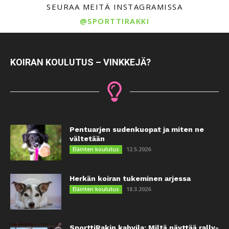
SEURAA MEITÄ INSTAGRAMISSA
@SPORTTIRAKKI
KOIRAN KOULUTUS – VINKKEJÄ?
Pentuarjen sudenkuopat ja miten ne
vältetään
12.5.2026
Eläinten koulutus
Herkän koiran tukeminen arjessa
18.3.2026
Eläinten koulutus
SporttiRakin kahvila: Miltä näyttää rally-