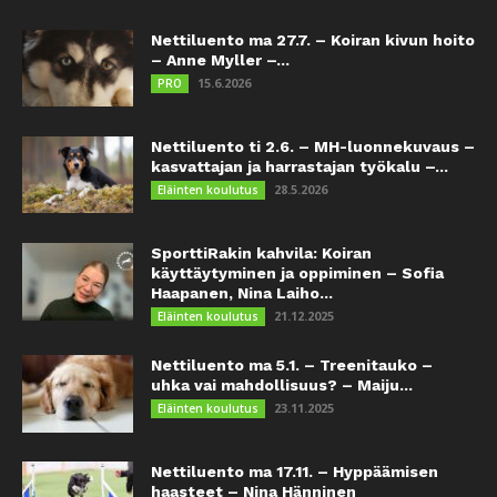
Nettiluento ma 27.7. – Koiran kivun hoito
– Anne Myller –...
15.6.2026
PRO
Nettiluento ti 2.6. – MH-luonnekuvaus –
kasvattajan ja harrastajan työkalu –...
28.5.2026
Eläinten koulutus
SporttiRakin kahvila: Koiran
käyttäytyminen ja oppiminen – Sofia
Haapanen, Nina Laiho...
21.12.2025
Eläinten koulutus
Nettiluento ma 5.1. – Treenitauko –
uhka vai mahdollisuus? – Maiju...
23.11.2025
Eläinten koulutus
Nettiluento ma 17.11. – Hyppäämisen
haasteet – Nina Hänninen