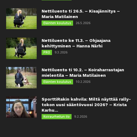
Nettiluento ti 26.5. – Kisajännitys –
Maria Matilainen
26.5.2026
Eläinten koulutus
Nettiluento ke 11.3. – Ohjaajana
kehittyminen – Hanna Närhi
9.3.2026
PRO
Nettiluento ti 10.2. – Koiraharrastajan
mielentila – Maria Matilainen
10.2.2026
Eläinten koulutus
SporttiRakin kahvila: Miltä näyttää rally-
tokon uusi sääntövuosi 2026? – Krista
Karhu...
9.2.2026
Koiraurheilun ilo