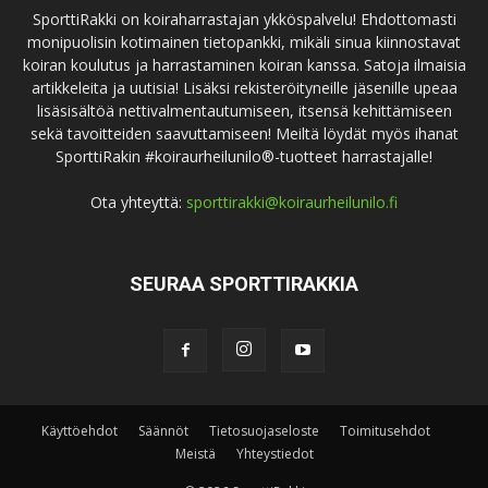
SporttiRakki on koiraharrastajan ykköspalvelu! Ehdottomasti
monipuolisin kotimainen tietopankki, mikäli sinua kiinnostavat
koiran koulutus ja harrastaminen koiran kanssa. Satoja ilmaisia
artikkeleita ja uutisia! Lisäksi rekisteröityneille jäsenille upeaa
lisäsisältöä nettivalmentautumiseen, itsensä kehittämiseen
sekä tavoitteiden saavuttamiseen! Meiltä löydät myös ihanat
SporttiRakin #koiraurheilunilo®-tuotteet harrastajalle!
Ota yhteyttä:
sporttirakki@koiraurheilunilo.fi
SEURAA SPORTTIRAKKIA
Käyttöehdot
Säännöt
Tietosuojaseloste
Toimitusehdot
Meistä
Yhteystiedot