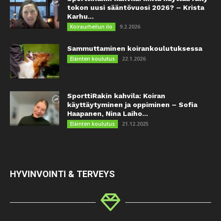
tokon uusi sääntövuosi 2026? – Krista
Karhu...
9.2.2026
Koiraurheilun ilo
Sammuttaminen koirankoulutuksessa
22.1.2026
Eläinten koulutus
SporttiRakin kahvila: Koiran
käyttäytyminen ja oppiminen – Sofia
Haapanen, Nina Laiho...
21.12.2025
Eläinten koulutus
HYVINVOINTI & TERVEYS