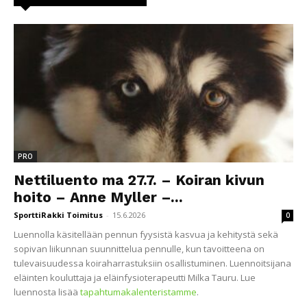
PRO
Nettiluento ma 27.7. – Koiran kivun
hoito – Anne Myller –...
SporttiRakki Toimitus
-
15.6.2026
0
Luennolla käsitellään pennun fyysistä kasvua ja kehitystä sekä
sopivan liikunnan suunnittelua pennulle, kun tavoitteena on
tulevaisuudessa koiraharrastuksiin osallistuminen. Luennoitsijana
eläinten kouluttaja ja eläinfysioterapeutti Milka Tauru. Lue
luennosta lisää
tapahtumakalenteristamme
.