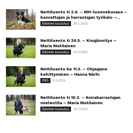
Nettiluento ti 2.6. – MH-luonnekuvaus –
kasvattajan ja harrastajan työkalu –...
28.5.2026
Eläinten koulutus
Nettiluento ti 26.5. – Kisajännitys –
Maria Matilainen
26.5.2026
Eläinten koulutus
Nettiluento ke 11.3. – Ohjaajana
kehittyminen – Hanna Närhi
9.3.2026
PRO
Nettiluento ti 10.2. – Koiraharrastajan
mielentila – Maria Matilainen
10.2.2026
Eläinten koulutus