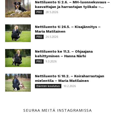
Nettiluento ti 2.6. – MH-luonnekuvaus –
kasvattajan ja harrastajan työkalu –...
28.5.2026
PRO
Nettiluento ti 26.5. – Kisajännitys –
Maria Matilainen
26.5.2026
PRO
Nettiluento ke 11.3. – Ohjaajana
kehittyminen – Hanna Närhi
9.3.2026
PRO
Nettiluento ti 10.2. – Koiraharrastajan
mielentila – Maria Matilainen
10.2.2026
Eläinten koulutus
SEURAA MEITÄ INSTAGRAMISSA