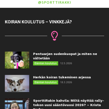
@SPORTTIRAKKI
KOIRAN KOULUTUS – VINKKEJÄ?
Pentuarjen sudenkuopat ja miten ne
vältetään
12.5.2026
Eläinten koulutus
Herkän koiran tukeminen arjessa
18.3.2026
Eläinten koulutus
SporttiRakin kahvila: Miltä näyttää rally-
tokon uusi sääntövuosi 2026? – Krista