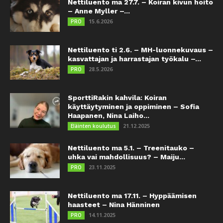
Nettiluento ma 27.7. – Koiran kivun hoito
– Anne Myller –...
15.6.2026
PRO
Nettiluento ti 2.6. – MH-luonnekuvaus –
kasvattajan ja harrastajan työkalu –...
28.5.2026
PRO
SporttiRakin kahvila: Koiran
käyttäytyminen ja oppiminen – Sofia
Haapanen, Nina Laiho...
21.12.2025
Eläinten koulutus
Nettiluento ma 5.1. – Treenitauko –
uhka vai mahdollisuus? – Maiju...
23.11.2025
PRO
Nettiluento ma 17.11. – Hyppäämisen
haasteet – Nina Hänninen
14.11.2025
PRO