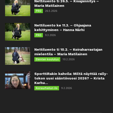
Nettiluento ti 26.5. – Kisajännitys –
Maria Matilainen
26.5.2026
PRO
Nettiluento ke 11.3. – Ohjaajana
kehittyminen – Hanna Närhi
9.3.2026
PRO
Nettiluento ti 10.2. – Koiraharrastajan
mielentila – Maria Matilainen
10.2.2026
Eläinten koulutus
SporttiRakin kahvila: Miltä näyttää rally-
tokon uusi sääntövuosi 2026? – Krista
Karhu...
9.2.2026
Koiraurheilun ilo