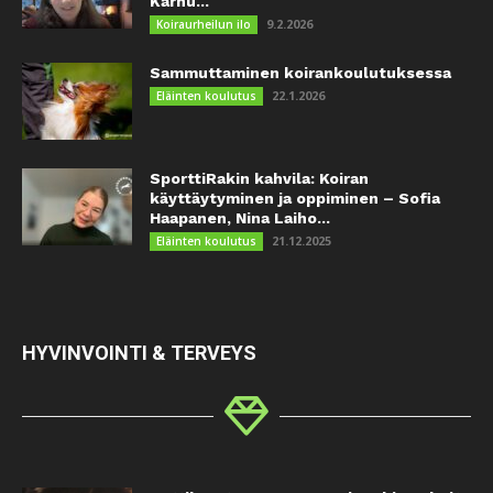
Karhu...
9.2.2026
Koiraurheilun ilo
Sammuttaminen koirankoulutuksessa
22.1.2026
Eläinten koulutus
SporttiRakin kahvila: Koiran
käyttäytyminen ja oppiminen – Sofia
Haapanen, Nina Laiho...
21.12.2025
Eläinten koulutus
HYVINVOINTI & TERVEYS