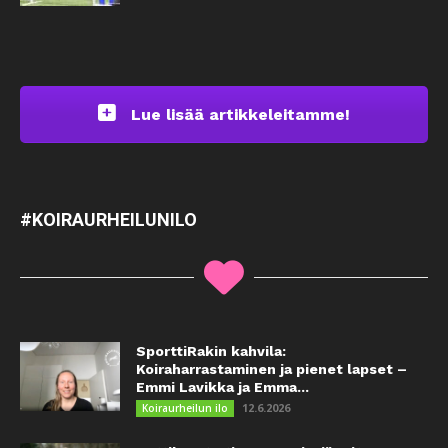
Lue lisää artikkeleitamme!
#KOIRAURHEILUNILO
SporttiRakin kahvila:
Koiraharrastaminen ja pienet lapset –
Emmi Lavikka ja Emma...
12.6.2026
Koiraurheilun ilo