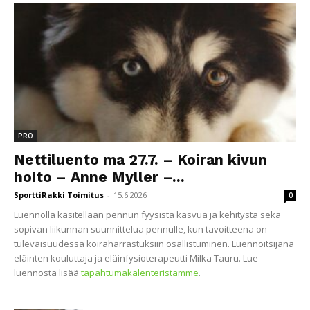
PRO
Nettiluento ma 27.7. – Koiran kivun
hoito – Anne Myller –...
SporttiRakki Toimitus
-
15.6.2026
0
Luennolla käsitellään pennun fyysistä kasvua ja kehitystä sekä
sopivan liikunnan suunnittelua pennulle, kun tavoitteena on
tulevaisuudessa koiraharrastuksiin osallistuminen. Luennoitsijana
eläinten kouluttaja ja eläinfysioterapeutti Milka Tauru. Lue
luennosta lisää
tapahtumakalenteristamme
.