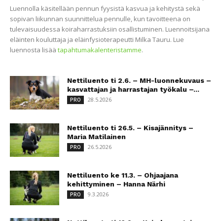
Luennolla käsitellään pennun fyysistä kasvua ja kehitystä sekä
sopivan liikunnan suunnittelua pennulle, kun tavoitteena on
tulevaisuudessa koiraharrastuksiin osallistuminen. Luennoitsijana
eläinten kouluttaja ja eläinfysioterapeutti Milka Tauru. Lue
luennosta lisää
tapahtumakalenteristamme
.
Nettiluento ti 2.6. – MH-luonnekuvaus –
kasvattajan ja harrastajan työkalu –...
28.5.2026
PRO
Nettiluento ti 26.5. – Kisajännitys –
Maria Matilainen
26.5.2026
PRO
Nettiluento ke 11.3. – Ohjaajana
kehittyminen – Hanna Närhi
9.3.2026
PRO