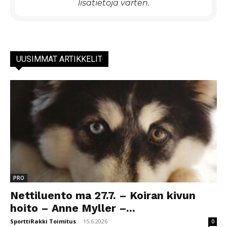
lisätietoja varten.
UUSIMMAT ARTIKKELIT
PRO
Nettiluento ma 27.7. – Koiran kivun
hoito – Anne Myller –...
SporttiRakki Toimitus
-
15.6.2026
0