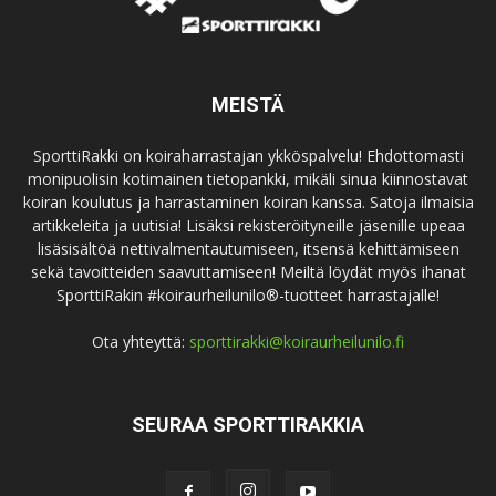
MEISTÄ
SporttiRakki on koiraharrastajan ykköspalvelu! Ehdottomasti
monipuolisin kotimainen tietopankki, mikäli sinua kiinnostavat
koiran koulutus ja harrastaminen koiran kanssa. Satoja ilmaisia
artikkeleita ja uutisia! Lisäksi rekisteröityneille jäsenille upeaa
lisäsisältöä nettivalmentautumiseen, itsensä kehittämiseen
sekä tavoitteiden saavuttamiseen! Meiltä löydät myös ihanat
SporttiRakin #koiraurheilunilo®-tuotteet harrastajalle!
Ota yhteyttä:
sporttirakki@koiraurheilunilo.fi
SEURAA SPORTTIRAKKIA