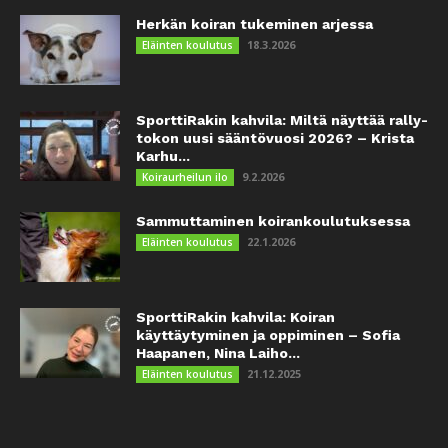
Herkän koiran tukeminen arjessa
18.3.2026
Eläinten koulutus
SporttiRakin kahvila: Miltä näyttää rally-
tokon uusi sääntövuosi 2026? – Krista
Karhu...
9.2.2026
Koiraurheilun ilo
Sammuttaminen koirankoulutuksessa
22.1.2026
Eläinten koulutus
SporttiRakin kahvila: Koiran
käyttäytyminen ja oppiminen – Sofia
Haapanen, Nina Laiho...
21.12.2025
Eläinten koulutus