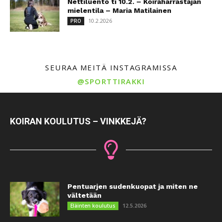
Nettiluento ti 10.2. – Koiraharrastajan
mielentila – Maria Matilainen
10.2.2026
PRO
SEURAA MEITÄ INSTAGRAMISSA
@SPORTTIRAKKI
KOIRAN KOULUTUS – VINKKEJÄ?
Pentuarjen sudenkuopat ja miten ne
vältetään
12.5.2026
Eläinten koulutus