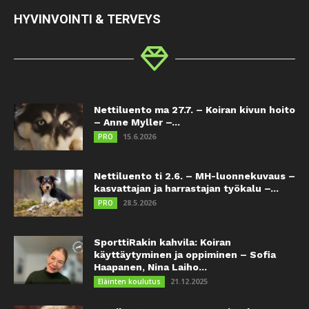
HYVINVOINTI & TERVEYS
Nettiluento ma 27.7. – Koiran kivun hoito
– Anne Myller –...
15.6.2026
PRO
Nettiluento ti 2.6. – MH-luonnekuvaus –
kasvattajan ja harrastajan työkalu –...
28.5.2026
PRO
SporttiRakin kahvila: Koiran
käyttäytyminen ja oppiminen – Sofia
Haapanen, Nina Laiho...
21.12.2025
Eläinten koulutus