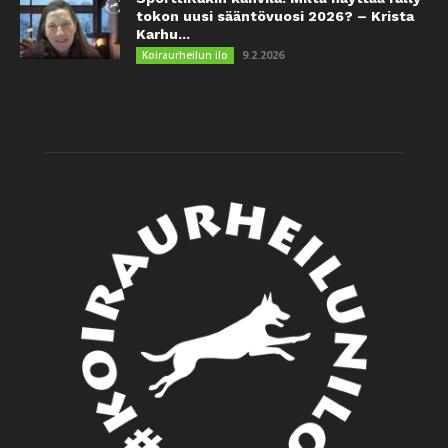
tokon uusi sääntövuosi 2026? – Krista
Karhu...
9.2.2026
Koiraurheilun ilo