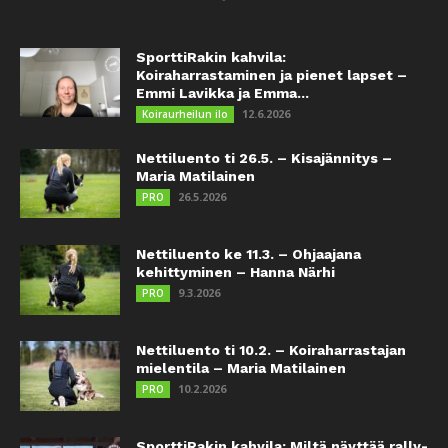
SporttiRakin kahvila:
Koiraharrastaminen ja pienet lapset –
Emmi Lavikka ja Emma...
12.6.2026
Koiraurheilun ilo
Nettiluento ti 26.5. – Kisajännitys –
Maria Matilainen
26.5.2026
PRO
Nettiluento ke 11.3. – Ohjaajana
kehittyminen – Hanna Närhi
9.3.2026
PRO
Nettiluento ti 10.2. – Koiraharrastajan
mielentila – Maria Matilainen
10.2.2026
PRO
SporttiRakin kahvila: Miltä näyttää rally-