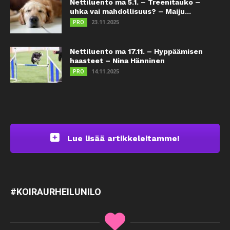
Nettiluento ma 5.1. – Treenitauko –
uhka vai mahdollisuus? – Maiju...
23.11.2025
PRO
Nettiluento ma 17.11. – Hyppäämisen
haasteet – Nina Hänninen
14.11.2025
PRO
Lue lisää artikkeleitamme!
#KOIRAURHEILUNILO