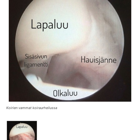
Koirien vammat koiraurheilussa