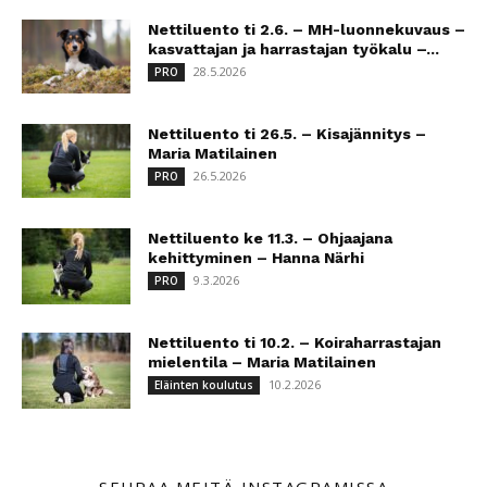
Nettiluento ti 2.6. – MH-luonnekuvaus –
kasvattajan ja harrastajan työkalu –...
28.5.2026
PRO
Nettiluento ti 26.5. – Kisajännitys –
Maria Matilainen
26.5.2026
PRO
Nettiluento ke 11.3. – Ohjaajana
kehittyminen – Hanna Närhi
9.3.2026
PRO
Nettiluento ti 10.2. – Koiraharrastajan
mielentila – Maria Matilainen
10.2.2026
Eläinten koulutus
SEURAA MEITÄ INSTAGRAMISSA