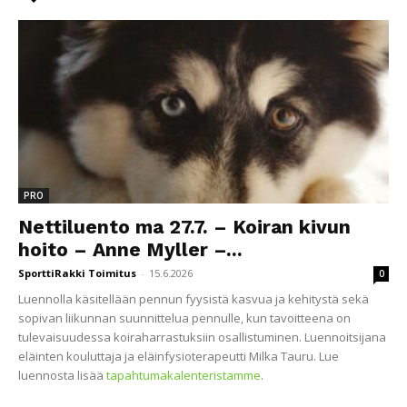
PRO
Nettiluento ma 27.7. – Koiran kivun
hoito – Anne Myller –...
SporttiRakki Toimitus
-
15.6.2026
0
Luennolla käsitellään pennun fyysistä kasvua ja kehitystä sekä
sopivan liikunnan suunnittelua pennulle, kun tavoitteena on
tulevaisuudessa koiraharrastuksiin osallistuminen. Luennoitsijana
eläinten kouluttaja ja eläinfysioterapeutti Milka Tauru. Lue
luennosta lisää
tapahtumakalenteristamme
.