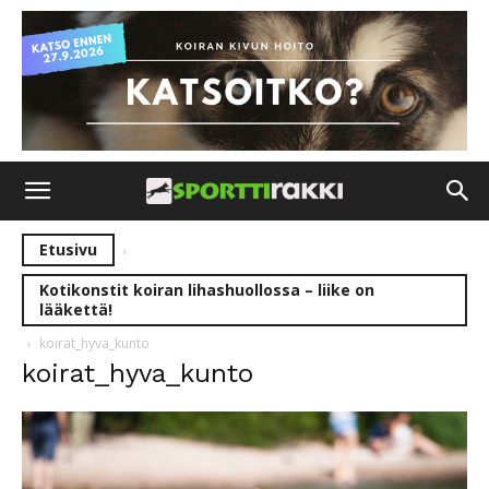
Etusivu
Kotikonstit koiran lihashuollossa – liike on
lääkettä!
koirat_hyva_kunto
koirat_hyva_kunto