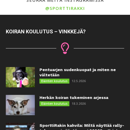
@SPORTTIRAKKI
KOIRAN KOULUTUS – VINKKEJÄ?
Pentuarjen sudenkuopat ja miten ne
vältetään
12.5.2026
Eläinten koulutus
Herkän koiran tukeminen arjessa
18.3.2026
Eläinten koulutus
SporttiRakin kahvila: Miltä näyttää rally-