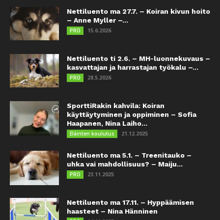
Nettiluento ma 27.7. – Koiran kivun hoito
– Anne Myller –...
15.6.2026
PRO
Nettiluento ti 2.6. – MH-luonnekuvaus –
kasvattajan ja harrastajan työkalu –...
28.5.2026
PRO
SporttiRakin kahvila: Koiran
käyttäytyminen ja oppiminen – Sofia
Haapanen, Nina Laiho...
21.12.2025
Eläinten koulutus
Nettiluento ma 5.1. – Treenitauko –
uhka vai mahdollisuus? – Maiju...
23.11.2025
PRO
Nettiluento ma 17.11. – Hyppäämisen
haasteet – Nina Hänninen