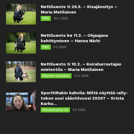
Nettiluento ti 26.5. – Kisajännitys –
Maria Matilainen
26.5.2026
PRO
Nettiluento ke 11.3. – Ohjaajana
kehittyminen – Hanna Närhi
9.3.2026
PRO
Nettiluento ti 10.2. – Koiraharrastajan
mielentila – Maria Matilainen
10.2.2026
Eläinten koulutus
SporttiRakin kahvila: Miltä näyttää rally-
tokon uusi sääntövuosi 2026? – Krista
Karhu...
9.2.2026
Koiraurheilun ilo