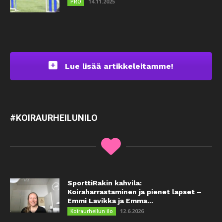
14.11.2025
PRO
Lue lisää artikkeleitamme!
#KOIRAURHEILUNILO
SporttiRakin kahvila:
Koiraharrastaminen ja pienet lapset –
Emmi Lavikka ja Emma...
12.6.2026
Koiraurheilun ilo