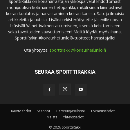
SporttiRakki on koiraharrastajan ykköspalvelu! Ehdottomasti
monipuolisin kotimainen tietopankki, mikäli sinua kiinnostavat
koiran koulutus ja harrastaminen koiran kanssa. Satoja ilmaisia
artikkeleita ja uutisia! Lisäksi rekisteröityneille jäsenille upeaa
lisäsisältöä nettivalmentautumiseen, itsensä kehittämiseen
sekä tavoitteiden saavuttamiseen! Meiltä löydät myös ihanat
SporttiRakin #koiraurheilunilo®-tuotteet harrastajalle!
Ota yhteyttä:
sporttirakki@koiraurheilunilo.fi
SEURAA SPORTTIRAKKIA
Käyttöehdot
Säännöt
Tietosuojaseloste
Toimitusehdot
Meistä
Yhteystiedot
© 2026 SporttiRakki