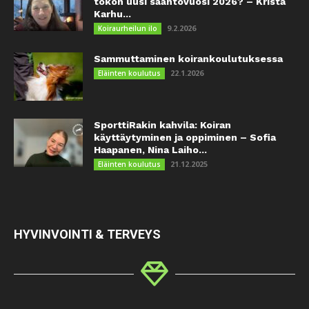
tokon uusi sääntövuosi 2026? – Krista
Karhu...
9.2.2026
Koiraurheilun ilo
Sammuttaminen koirankoulutuksessa
22.1.2026
Eläinten koulutus
SporttiRakin kahvila: Koiran
käyttäytyminen ja oppiminen – Sofia
Haapanen, Nina Laiho...
21.12.2025
Eläinten koulutus
HYVINVOINTI & TERVEYS