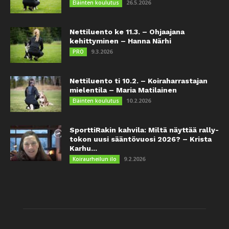
26.5.2026
Eläinten koulutus
Nettiluento ke 11.3. – Ohjaajana
kehittyminen – Hanna Närhi
9.3.2026
PRO
Nettiluento ti 10.2. – Koiraharrastajan
mielentila – Maria Matilainen
10.2.2026
Eläinten koulutus
SporttiRakin kahvila: Miltä näyttää rally-
tokon uusi sääntövuosi 2026? – Krista
Karhu...
9.2.2026
Koiraurheilun ilo