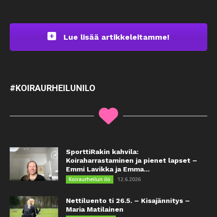
Lue lisää artikkeleitamme!
#KOIRAURHEILUNILO
SporttiRakin kahvila:
Koiraharrastaminen ja pienet lapset –
Emmi Lavikka ja Emma...
12.6.2026
Koiraurheilun ilo
Nettiluento ti 26.5. – Kisajännitys –
Maria Matilainen