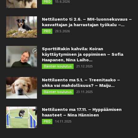
15.6.2026
PRO
Nettiluento ti 2.6. – MH-luonnekuvaus –
kasvattajan ja harrastajan työkalu –...
28.5.2026
PRO
SporttiRakin kahvila: Koiran
käyttäytyminen ja oppiminen – Sofia
Haapanen, Nina Laiho...
21.12.2025
Eläinten koulutus
Nettiluento ma 5.1. – Treenitauko –
uhka vai mahdollisuus? – Maiju...
23.11.2025
Eläinten koulutus
Nettiluento ma 17.11. – Hyppäämisen
haasteet – Nina Hänninen
14.11.2025
PRO