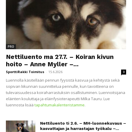
PRO
Nettiluento ma 27.7. – Koiran kivun
hoito – Anne Myller –...
SporttiRakki Toimitus
-
15.6.2026
0
Luennolla käsitellään pennun fyysistä kasvua ja kehitystä sekä
sopivan liikunnan suunnittelua pennulle, kun tavoitteena on
tulevaisuudessa koiraharrastuksiin osallistuminen. Luennoitsijana
eläinten kouluttaja ja eläinfysioterapeutti Milka Tauru. Lue
luennosta lisää
tapahtumakalenteristamme
.
Nettiluento ti 2.6. – MH-luonnekuvaus –
kasvattajan ja harrastajan työkalu –...