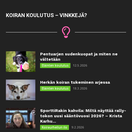
KOIRAN KOULUTUS – VINKKEJÄ?
Pentuarjen sudenkuopat ja miten ne
vältetään
12.5.2026
Eläinten koulutus
Herkän koiran tukeminen arjessa
18.3.2026
Eläinten koulutus
SporttiRakin kahvila: Miltä näyttää rally-
tokon uusi sääntövuosi 2026? – Krista
Karhu...
9.2.2026
Koiraurheilun ilo