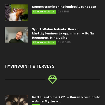
Sammuttaminen koirankoulutuksessa
22.1.2026
Eläinten koulutus
SporttiRakin kahvila: Koiran
käyttäytyminen ja oppiminen – Sofia
Haapanen, Nina Laiho...
21.12.2025
Eläinten koulutus
HYVINVOINTI & TERVEYS
Nettiluento ma 27.7. – Koiran kivun hoito
– Anne Myller –...