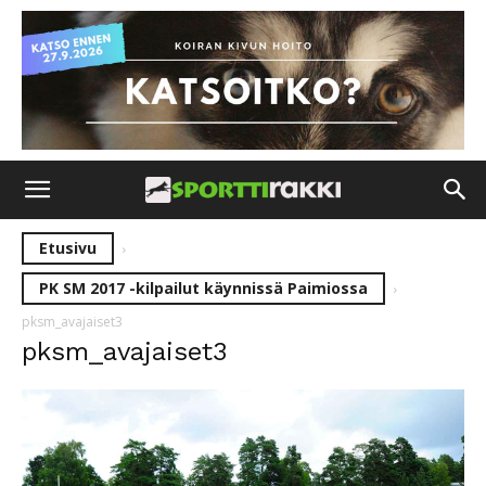
Etusivu
PK SM 2017 -kilpailut käynnissä Paimiossa
pksm_avajaiset3
pksm_avajaiset3