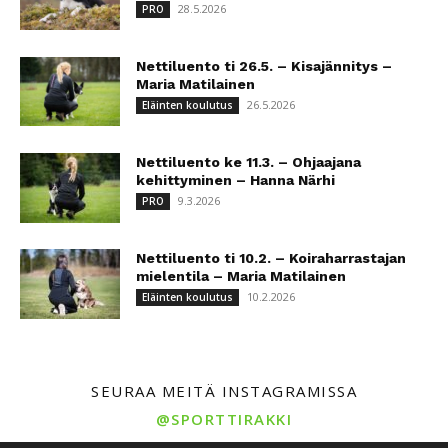
28.5.2026
PRO
Nettiluento ti 26.5. – Kisajännitys –
Maria Matilainen
26.5.2026
Eläinten koulutus
Nettiluento ke 11.3. – Ohjaajana
kehittyminen – Hanna Närhi
9.3.2026
PRO
Nettiluento ti 10.2. – Koiraharrastajan
mielentila – Maria Matilainen
10.2.2026
Eläinten koulutus
SEURAA MEITÄ INSTAGRAMISSA
@SPORTTIRAKKI