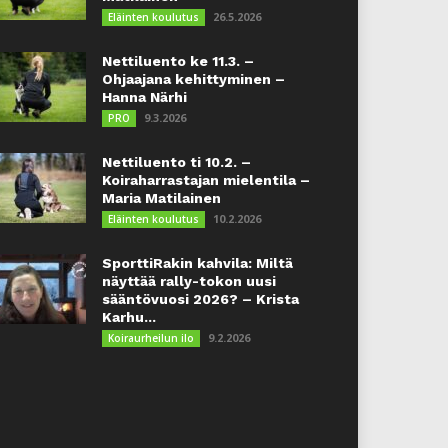
26.5.2026
Eläinten koulutus
Nettiluento ke 11.3. –
Ohjaajana kehittyminen –
Hanna Närhi
9.3.2026
PRO
Nettiluento ti 10.2. –
Koiraharrastajan mielentila –
Maria Matilainen
10.2.2026
Eläinten koulutus
SporttiRakin kahvila: Miltä
näyttää rally-tokon uusi
sääntövuosi 2026? – Krista
Karhu...
9.2.2026
Koiraurheilun ilo