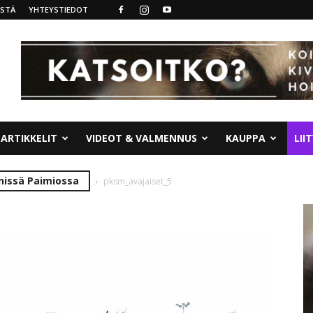
ISTÄ
YHTEYSTIEDOT
ARTIKKELIT
VIDEOT & VALMENNUS
KAUPPA
LII
nnissä Paimiossa
pksm_avajaiset_5