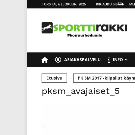
TORSTAI, 6 ELOKUUN, 2026
KIRJAUDU SISÄÄN
ME
SporttiRakki
ASIAKASPALVELU
INFO
Etusivu
PK SM 2017 -kilpailut käy
pksm_avajaiset_5