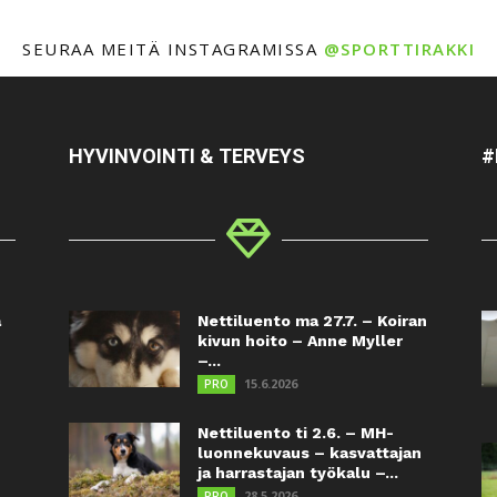
SEURAA MEITÄ INSTAGRAMISSA
@SPORTTIRAKKI
HYVINVOINTI & TERVEYS
#
a
Nettiluento ma 27.7. – Koiran
kivun hoito – Anne Myller
–...
15.6.2026
PRO
Nettiluento ti 2.6. – MH-
luonnekuvaus – kasvattajan
ja harrastajan työkalu –...
28.5.2026
PRO