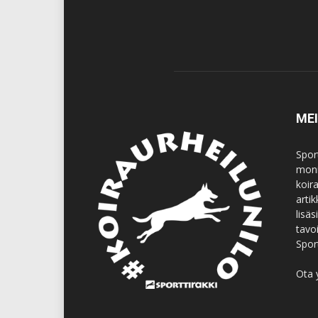
ME
Spor
moni
koir
artik
lisä
tavo
Spor
Ota 