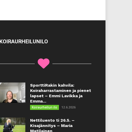
KOIRAURHEILUNILO
SporttiRakin kahvila:
Koiraharrastaminen ja pienet
lapset – Emmi Lavikka ja
Emma...
12.6.2026
Koiraurheilun ilo
Nettiluento ti 26.5. –
Kisajännitys – Maria
Matilainen