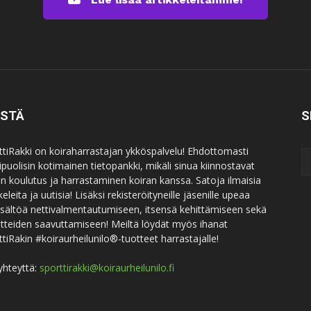
ISTÄ
S
ttiRakki on koiraharrastajan ykköspalvelu! Ehdottomasti
puolisin kotimainen tietopankki, mikäli sinua kiinnostavat
an koulutus ja harrastaminen koiran kanssa. Satoja ilmaisia
keleita ja uutisia! Lisäksi rekisteröityneille jäsenille upeaa
sisältöä nettivalmentautumiseen, itsensä kehittämiseen sekä
itteiden saavuttamiseen! Meiltä löydät myös ihanat
ttiRakin #koiraurheilunilo®-tuotteet harrastajalle!
yhteyttä:
sporttirakki@koiraurheilunilo.fi