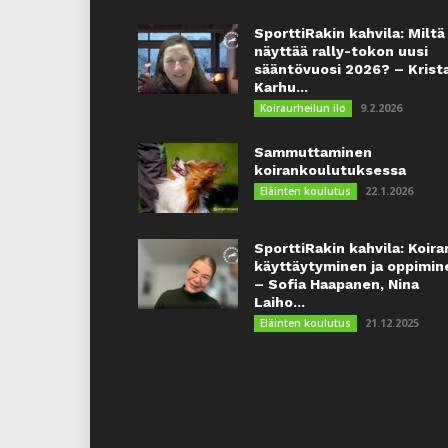
SporttiRakin kahvila: Miltä
näyttää rally-tokon uusi
sääntövuosi 2026? – Krist
Karhu...
9.2.2026
Koiraurheilun ilo
Sammuttaminen
koirankoulutuksessa
22.1.2026
Eläinten koulutus
SporttiRakin kahvila: Koira
käyttäytyminen ja oppimin
– Sofia Haapanen, Nina
Laiho...
21.12.2025
Eläinten koulutus