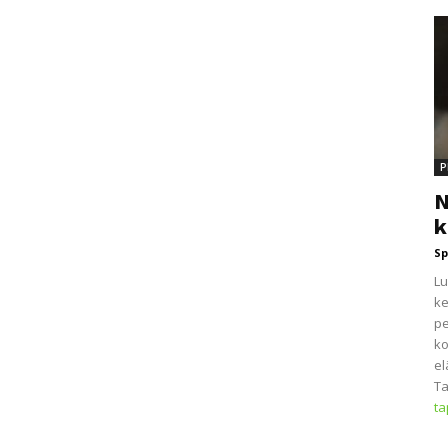
P
N
k
Sp
Lu
ke
pe
ko
el
Ta
t