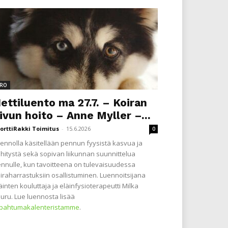
RO
ettiluento ma 27.7. – Koiran
ivun hoito – Anne Myller –...
orttiRakki Toimitus
-
15.6.2026
0
ennolla käsitellään pennun fyysistä kasvua ja
hitystä sekä sopivan liikunnan suunnittelua
nnulle, kun tavoitteena on tulevaisuudessa
iraharrastuksiin osallistuminen. Luennoitsijana
äinten kouluttaja ja eläinfysioterapeutti Milka
uru. Lue luennosta lisää
apahtumakalenteristamme
.