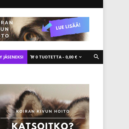
TY JÄSENEKSI
0 TUOTETTA
0,00 €