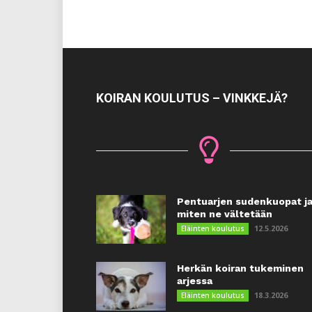
KOIRAN KOULUTUS – VINKKEJÄ?
Pentuarjen sudenkuopat j
miten ne vältetään
12.5.2026
Eläinten koulutus
Herkän koiran tukeminen
arjessa
18.3.2026
Eläinten koulutus