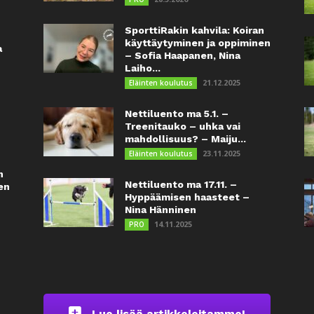
SporttiRakin kahvila: Koiran
käyttäytyminen ja oppiminen
a
– Sofia Haapanen, Nina
Laiho...
21.12.2025
Eläinten koulutus
Nettiluento ma 5.1. –
Treenitauko – uhka vai
mahdollisuus? – Maiju...
23.11.2025
Eläinten koulutus
n
Nettiluento ma 17.11. –
en
Hyppäämisen haasteet –
Nina Hänninen
14.11.2025
PRO
Lue lisää artikkeleitamme!