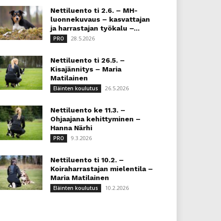
Nettiluento ti 2.6. – MH-
luonnekuvaus – kasvattajan
ja harrastajan työkalu –...
28.5.2026
PRO
Nettiluento ti 26.5. –
Kisajännitys – Maria
Matilainen
26.5.2026
Eläinten koulutus
Nettiluento ke 11.3. –
Ohjaajana kehittyminen –
Hanna Närhi
9.3.2026
PRO
Nettiluento ti 10.2. –
Koiraharrastajan mielentila –
Maria Matilainen
10.2.2026
Eläinten koulutus