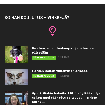
KOIRAN KOULUTUS – VINKKEJÄ?
Pentuarjen sudenkuopat ja miten ne
vältetään
12.5.2026
Eläinten koulutus
Herkän koiran tukeminen arjessa
18.3.2026
Eläinten koulutus
SporttiRakin kahvila: Miltä näyttää rally-
tokon uusi sääntövuosi 2026? – Krista
Karhu...