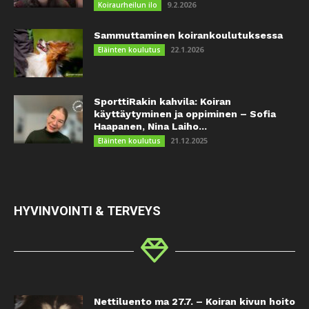
9.2.2026
Koiraurheilun ilo
Sammuttaminen koirankoulutuksessa
22.1.2026
Eläinten koulutus
SporttiRakin kahvila: Koiran
käyttäytyminen ja oppiminen – Sofia
Haapanen, Nina Laiho...
21.12.2025
Eläinten koulutus
HYVINVOINTI & TERVEYS
Nettiluento ma 27.7. – Koiran kivun hoito