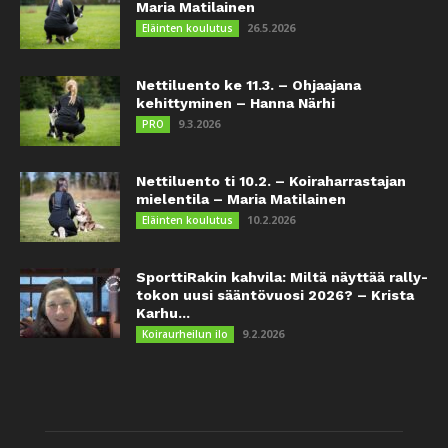
Maria Matilainen
26.5.2026
Eläinten koulutus
Nettiluento ke 11.3. – Ohjaajana
kehittyminen – Hanna Närhi
9.3.2026
PRO
Nettiluento ti 10.2. – Koiraharrastajan
mielentila – Maria Matilainen
10.2.2026
Eläinten koulutus
SporttiRakin kahvila: Miltä näyttää rally-
tokon uusi sääntövuosi 2026? – Krista
Karhu...
9.2.2026
Koiraurheilun ilo