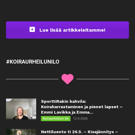
Lue lisää artikkeleitamme!
#KOIRAURHEILUNILO
SporttiRakin kahvila:
Koiraharrastaminen ja pienet lapset –
Emmi Lavikka ja Emma...
12.6.2026
Koiraurheilun ilo
Nettiluento ti 26.5. – Kisajännitys –