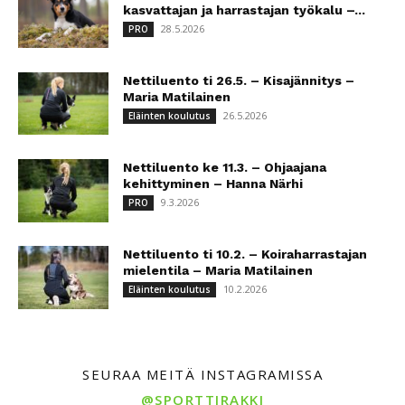
kasvattajan ja harrastajan työkalu –...
28.5.2026
PRO
Nettiluento ti 26.5. – Kisajännitys –
Maria Matilainen
26.5.2026
Eläinten koulutus
Nettiluento ke 11.3. – Ohjaajana
kehittyminen – Hanna Närhi
9.3.2026
PRO
Nettiluento ti 10.2. – Koiraharrastajan
mielentila – Maria Matilainen
10.2.2026
Eläinten koulutus
SEURAA MEITÄ INSTAGRAMISSA
@SPORTTIRAKKI