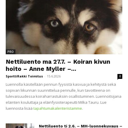
PRO
Nettiluento ma 27.7. – Koiran kivun
hoito – Anne Myller –...
SporttiRakki Toimitus
-
15.6.2026
0
Luennolla käsitellään pennun fyysistä kasvua ja kehitystä sekä
sopivan liikunnan suunnittelua pennulle, kun tavoitteena on
tulevaisuudessa koiraharrastuksiin osallistuminen. Luennoitsijana
eläinten kouluttaja ja eläinfysioterapeutti Milka Tauru. Lue
luennosta lisää
tapahtumakalenteristamme
.
Nettiluento ti 2.6. – MH-luonnekuvaus –