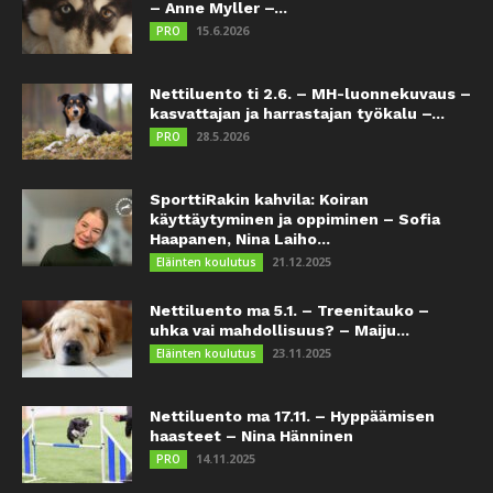
– Anne Myller –...
15.6.2026
PRO
Nettiluento ti 2.6. – MH-luonnekuvaus –
kasvattajan ja harrastajan työkalu –...
28.5.2026
PRO
SporttiRakin kahvila: Koiran
käyttäytyminen ja oppiminen – Sofia
Haapanen, Nina Laiho...
21.12.2025
Eläinten koulutus
Nettiluento ma 5.1. – Treenitauko –
uhka vai mahdollisuus? – Maiju...
23.11.2025
Eläinten koulutus
Nettiluento ma 17.11. – Hyppäämisen
haasteet – Nina Hänninen
14.11.2025
PRO