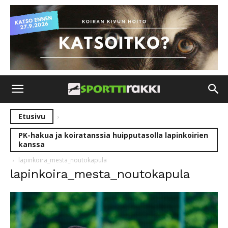
Etusivu
PK-hakua ja koiratanssia huipputasolla lapinkoirien
kanssa
lapinkoira_mesta_noutokapula
lapinkoira_mesta_noutokapula