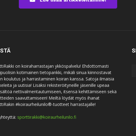
ISTÄ
S
ttiRakki on koiraharrastajan ykköspalvelu! Ehdottomasti
puolisin kotimainen tietopankki, mikäli sinua kiinnostavat
an koulutus ja harrastaminen koiran kanssa. Satoja ilmaisia
keleita ja uutisia! Lisäksi rekisteröityneille jäsenille upeaa
sisältöä nettivalmentautumiseen, itsensä kehittämiseen sekä
itteiden saavuttamiseen! Meiltä löydät myös ihanat
ttiRakin #koiraurheilunilo®-tuotteet harrastajalle!
yhteyttä:
sporttirakki@koiraurheilunilo.fi