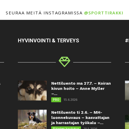
SEURAA MEITÄ INSTAGRAMISSA
@SPORTTIRAKKI
HYVINVOINTI & TERVEYS
#
a
Nettiluento ma 27.7. – Koiran
kivun hoito – Anne Myller
–...
15.6.2026
PRO
Nettiluento ti 2.6. – MH-
luonnekuvaus – kasvattajan
ja harrastajan työkalu –...
28.5.2026
Eläinten koulutus