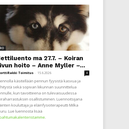
RO
ettiluento ma 27.7. – Koiran
ivun hoito – Anne Myller –...
orttiRakki Toimitus
-
15.6.2026
0
ennolla käsitellään pennun fyysistä kasvua ja
hitystä sekä sopivan liikunnan suunnittelua
nnulle, kun tavoitteena on tulevaisuudessa
iraharrastuksiin osallistuminen. Luennoitsijana
äinten kouluttaja ja eläinfysioterapeutti Milka
uru. Lue luennosta lisää
apahtumakalenteristamme
.