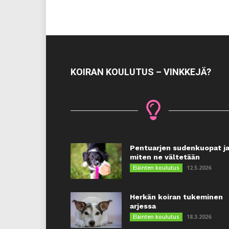
KOIRAN KOULUTUS – VINKKEJÄ?
Pentuarjen sudenkuopat j
miten ne vältetään
12.5.2026
Eläinten koulutus
Herkän koiran tukeminen
arjessa
18.3.2026
Eläinten koulutus