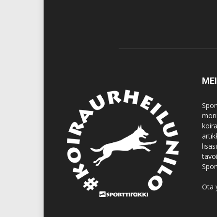
ME
Spor
moni
koir
artik
lisä
tavo
Spor
Ota 