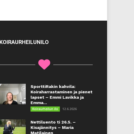
KOIRAURHEILUNILO
SporttiRakin kahvila:
Koiraharrastaminen ja pienet
lapset – Emmi Lavikka ja
Emma...
12.6.2026
Koiraurheilun ilo
Nettiluento ti 26.5. –
Kisajännitys – Maria
Matilainen