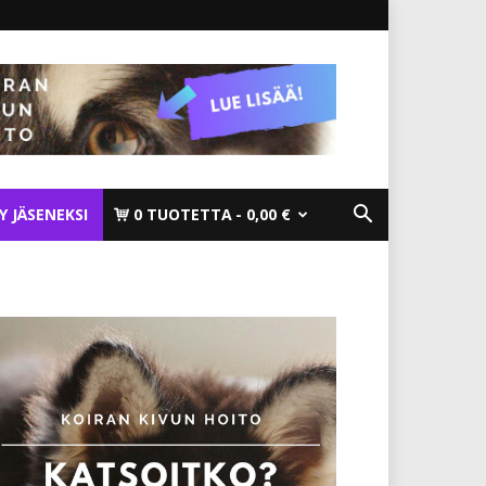
TY JÄSENEKSI
0 TUOTETTA
0,00 €