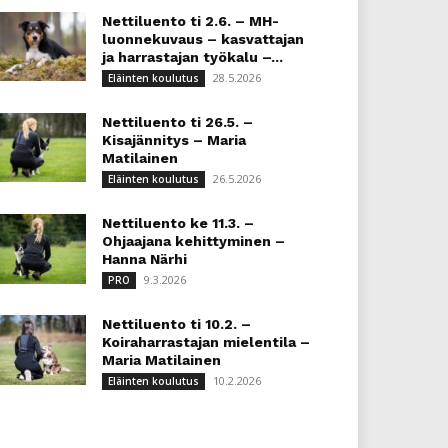
Nettiluento ti 2.6. – MH-
luonnekuvaus – kasvattajan
ja harrastajan työkalu –...
28.5.2026
Eläinten koulutus
Nettiluento ti 26.5. –
Kisajännitys – Maria
Matilainen
26.5.2026
Eläinten koulutus
Nettiluento ke 11.3. –
Ohjaajana kehittyminen –
Hanna Närhi
9.3.2026
PRO
Nettiluento ti 10.2. –
Koiraharrastajan mielentila –
Maria Matilainen
10.2.2026
Eläinten koulutus