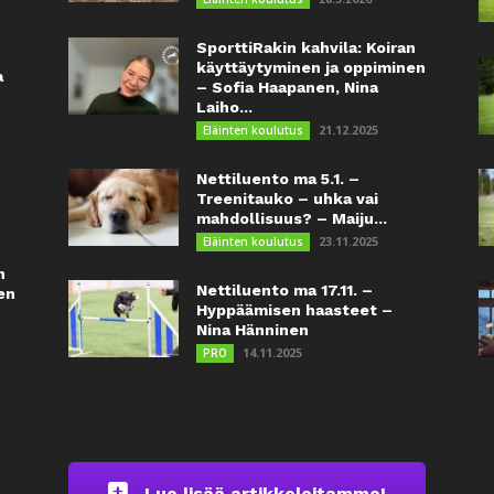
SporttiRakin kahvila: Koiran
käyttäytyminen ja oppiminen
a
– Sofia Haapanen, Nina
Laiho...
21.12.2025
Eläinten koulutus
Nettiluento ma 5.1. –
Treenitauko – uhka vai
mahdollisuus? – Maiju...
23.11.2025
Eläinten koulutus
n
Nettiluento ma 17.11. –
en
Hyppäämisen haasteet –
Nina Hänninen
14.11.2025
PRO
Lue lisää artikkeleitamme!