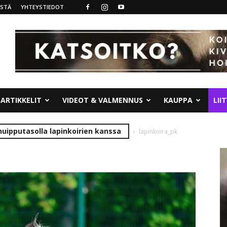
ISTÄ
YHTEYSTIEDOT
ARTIKKELIT
VIDEOT & VALMENNUS
KAUPPA
LII
huipputasolla lapinkoirien kanssa
lapinkoira_pk