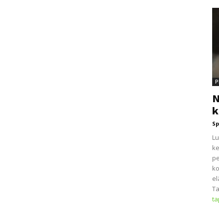
P
N
k
Sp
Lu
ke
pe
ko
el
Ta
t