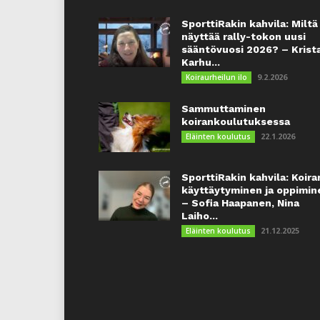
SporttiRakin kahvila: Miltä
näyttää rally-tokon uusi
sääntövuosi 2026? – Krist
Karhu...
9.2.2026
Koiraurheilun ilo
Sammuttaminen
koirankoulutuksessa
22.1.2026
Eläinten koulutus
SporttiRakin kahvila: Koira
käyttäytyminen ja oppimin
– Sofia Haapanen, Nina
Laiho...
21.12.2025
Eläinten koulutus