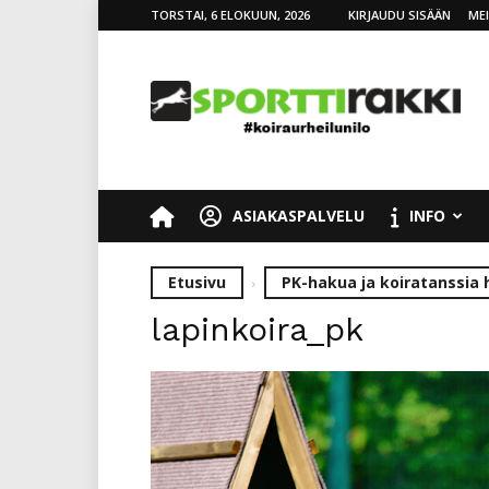
TORSTAI, 6 ELOKUUN, 2026
KIRJAUDU SISÄÄN
ME
SporttiRakki
ASIAKASPALVELU
INFO
Etusivu
PK-hakua ja koiratanssia 
lapinkoira_pk