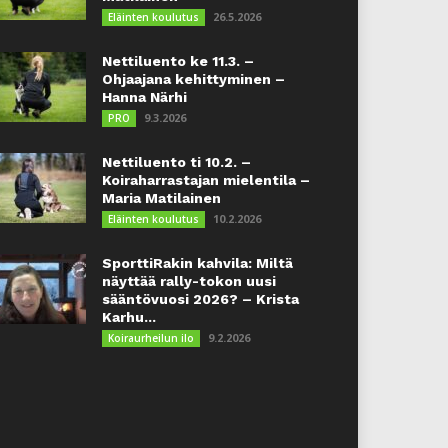
26.5.2026
Eläinten koulutus
Nettiluento ke 11.3. –
Ohjaajana kehittyminen –
Hanna Närhi
9.3.2026
PRO
Nettiluento ti 10.2. –
Koiraharrastajan mielentila –
Maria Matilainen
10.2.2026
Eläinten koulutus
SporttiRakin kahvila: Miltä
näyttää rally-tokon uusi
sääntövuosi 2026? – Krista
Karhu...
9.2.2026
Koiraurheilun ilo