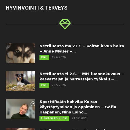
HYVINVOINTI & TERVEYS
Nettiluento ma 27.7. – Koiran kivun hoito
– Anne Myller –...
15.6.2026
PRO
Nettiluento ti 2.6. – MH-luonnekuvaus –
kasvattajan ja harrastajan työkalu –...
28.5.2026
PRO
SporttiRakin kahvila: Koiran
käyttäytyminen ja oppiminen – Sofia
Haapanen, Nina Laiho...
21.12.2025
Eläinten koulutus