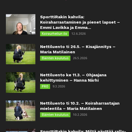
SporttiRakin kahvila:
Koiraharrastaminen ja pienet lapset –
Emmi Lavikka ja Emma...
12.6.2026
Koiraurheilun ilo
Nettiluento ti 26.5. – Kisajännitys –
Maria Matilainen
26.5.2026
Eläinten koulutus
Nettiluento ke 11.3. – Ohjaajana
kehittyminen – Hanna Närhi
9.3.2026
PRO
Nettiluento ti 10.2. – Koiraharrastajan
mielentila – Maria Matilainen
10.2.2026
Eläinten koulutus
SporttiRakin kahvila: Miltä näyttää rally-