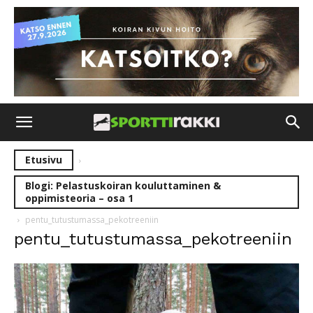
Etusivu
Blogi: Pelastuskoiran kouluttaminen &
oppimisteoria – osa 1
pentu_tutustumassa_pekotreeniin
pentu_tutustumassa_pekotreeniin