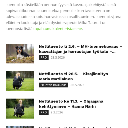
Luennolla käsitellään pennun fyysistä kasvua ja kehitystä sekä
sopivan liikunnan suunnittelua pennulle, kun tavoitteena on
tulevaisuudessa koiraharrastuksiin osallistuminen. Luennoitsijana
eläinten kouluttaja ja eläinfysioterapeutti Milka Tauru. Lue
luennosta lisää
tapahtumakalenteristamme
.
Nettiluento ti 2.6. – MH-luonnekuvaus –
kasvattajan ja harrastajan työkalu –...
28.5.2026
PRO
Nettiluento ti 26.5. – Kisajännitys –
Maria Matilainen
26.5.2026
Eläinten koulutus
Nettiluento ke 11.3. – Ohjaajana
kehittyminen – Hanna Närhi
9.3.2026
PRO