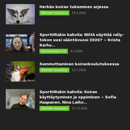
Herkän koiran tukeminen arjessa
18.3.2026
Eläinten koulutus
SporttiRakin kahvila: Miltä näyttää rally-
tokon uusi sääntövuosi 2026? – Krista
Karhu...
9.2.2026
Koiraurheilun ilo
Sammuttaminen koirankoulutuksessa
22.1.2026
Eläinten koulutus
SporttiRakin kahvila: Koiran
käyttäytyminen ja oppiminen – Sofia
Haapanen, Nina Laiho...
21.12.2025
Eläinten koulutus