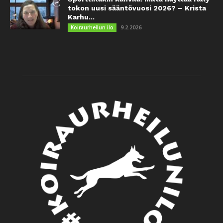
tokon uusi sääntövuosi 2026? – Krista
Karhu...
9.2.2026
Koiraurheilun ilo