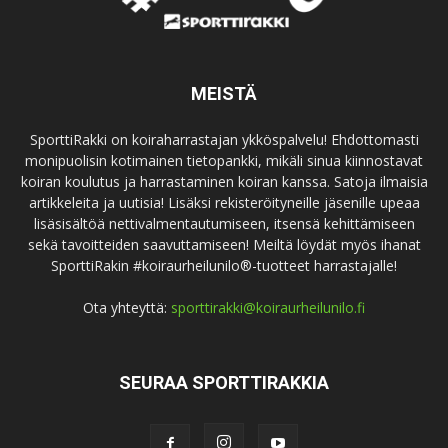
MEISTÄ
SporttiRakki on koiraharrastajan ykköspalvelu! Ehdottomasti
monipuolisin kotimainen tietopankki, mikäli sinua kiinnostavat
koiran koulutus ja harrastaminen koiran kanssa. Satoja ilmaisia
artikkeleita ja uutisia! Lisäksi rekisteröityneille jäsenille upeaa
lisäsisältöä nettivalmentautumiseen, itsensä kehittämiseen
sekä tavoitteiden saavuttamiseen! Meiltä löydät myös ihanat
SporttiRakin #koiraurheilunilo®-tuotteet harrastajalle!
Ota yhteyttä:
sporttirakki@koiraurheilunilo.fi
SEURAA SPORTTIRAKKIA