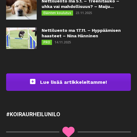
Nettiluento ma 5.1. – Treenitauko –
uhka vai mahdollisuus? – Maiju...
23.11.2025
Eläinten koulutus
Nettiluento ma 17.11. – Hyppäämisen
haasteet – Nina Hänninen
14.11.2025
PRO
Lue lisää artikkeleitamme!
#KOIRAURHEILUNILO