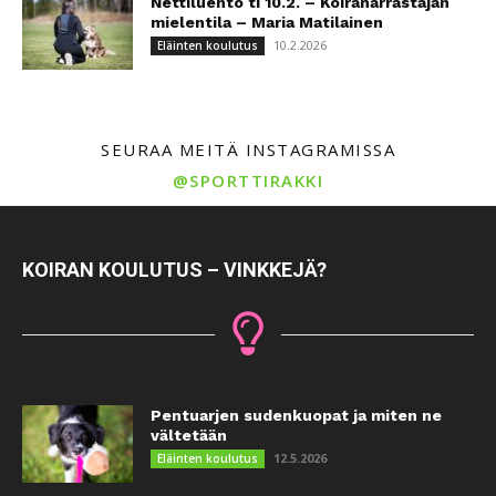
Nettiluento ti 10.2. – Koiraharrastajan
mielentila – Maria Matilainen
10.2.2026
Eläinten koulutus
SEURAA MEITÄ INSTAGRAMISSA
@SPORTTIRAKKI
KOIRAN KOULUTUS – VINKKEJÄ?
Pentuarjen sudenkuopat ja miten ne
vältetään
12.5.2026
Eläinten koulutus