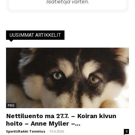
lisätietoja varten.
UUSIMMAT ARTIKKELIT
PRO
Nettiluento ma 27.7. – Koiran kivun
hoito – Anne Myller –...
SporttiRakki Toimitus
-
15.6.2026
0