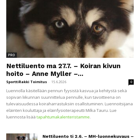
PRO
Nettiluento ma 27.7. – Koiran kivun
hoito – Anne Myller –...
SporttiRakki Toimitus
-
15.6.2026
0
Luennolla käsitellään pennun fyysistä kasvua ja kehitystä sekä
sopivan liikunnan suunnittelua pennulle, kun tavoitteena on
tulevaisuudessa koiraharrastuksiin osallistuminen. Luennoitsijana
eläinten kouluttaja ja eläinfysioterapeutti Milka Tauru. Lue
luennosta lisää
tapahtumakalenteristamme
.
Nettiluento ti 2.6. – MH-luonnekuvaus –