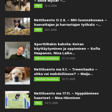
– Anne Myller –...
15.6.2026
PRO
Nettiluento ti 2.6. – MH-luonnekuvaus –
kasvattajan ja harrastajan työkalu –...
28.5.2026
PRO
SporttiRakin kahvila: Koiran
käyttäytyminen ja oppiminen – Sofia
Haapanen, Nina Laiho...
21.12.2025
Eläinten koulutus
Nettiluento ma 5.1. – Treenitauko –
uhka vai mahdollisuus? – Maiju...
23.11.2025
Eläinten koulutus
Nettiluento ma 17.11. – Hyppäämisen
haasteet – Nina Hänninen
14.11.2025
PRO