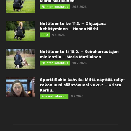
Maria Matilainen
26.5.2026
Eläinten koulutus
Nettiluento ke 11.3. – Ohjaajana
kehittyminen – Hanna Närhi
9.3.2026
PRO
Nettiluento ti 10.2. – Koiraharrastajan
mielentila – Maria Matilainen
10.2.2026
Eläinten koulutus
SporttiRakin kahvila: Miltä näyttää rally-
tokon uusi sääntövuosi 2026? – Krista
Karhu...
9.2.2026
Koiraurheilun ilo