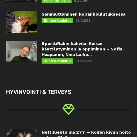
9.2.2026
Koiraurheilun ilo
Sammuttaminen koirankoulutuksessa
22.1.2026
Eläinten koulutus
SporttiRakin kahvila: Koiran
käyttäytyminen ja oppiminen – Sofia
Haapanen, Nina Laiho...
21.12.2025
Eläinten koulutus
HYVINVOINTI & TERVEYS
Nettiluento ma 27.7. – Koiran kivun hoito