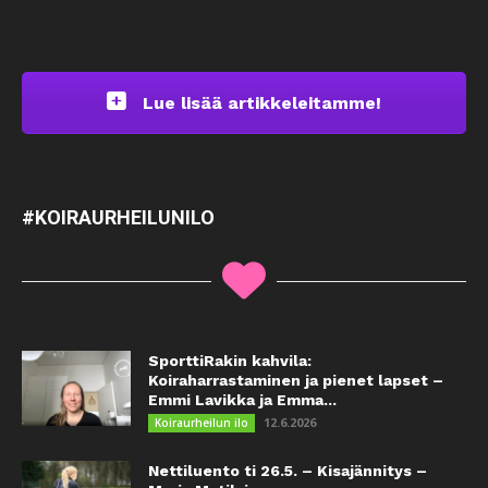
Lue lisää artikkeleitamme!
#KOIRAURHEILUNILO
SporttiRakin kahvila:
Koiraharrastaminen ja pienet lapset –
Emmi Lavikka ja Emma...
12.6.2026
Koiraurheilun ilo
Nettiluento ti 26.5. – Kisajännitys –