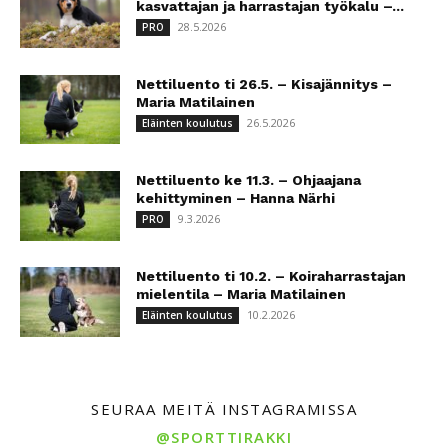
kasvattajan ja harrastajan työkalu –...
28.5.2026
PRO
Nettiluento ti 26.5. – Kisajännitys –
Maria Matilainen
26.5.2026
Eläinten koulutus
Nettiluento ke 11.3. – Ohjaajana
kehittyminen – Hanna Närhi
9.3.2026
PRO
Nettiluento ti 10.2. – Koiraharrastajan
mielentila – Maria Matilainen
10.2.2026
Eläinten koulutus
SEURAA MEITÄ INSTAGRAMISSA
@SPORTTIRAKKI