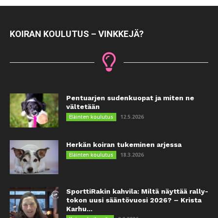
KOIRAN KOULUTUS – VINKKEJÄ?
Pentuarjen sudenkuopat ja miten ne
vältetään
12.5.2026
Eläinten koulutus
Herkän koiran tukeminen arjessa
18.3.2026
Eläinten koulutus
SporttiRakin kahvila: Miltä näyttää rally-
tokon uusi sääntövuosi 2026? – Krista
Karhu...