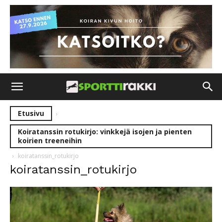
Etusivu
Koiratanssin rotukirjo: vinkkejä isojen ja pienten
koirien treeneihin
koiratanssin_rotukirjo
koiratanssin_rotukirjo