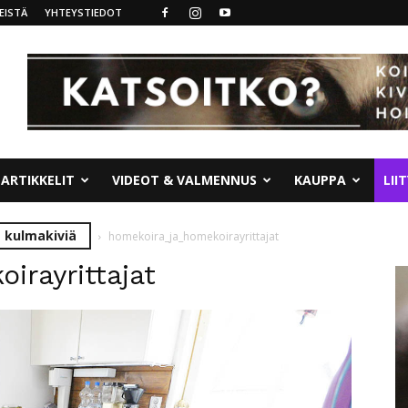
EISTÄ
YHTEYSTIEDOT
ARTIKKELIT
VIDEOT & VALMENNUS
KAUPPA
LII
a kulmakiviä
homekoira_ja_homekoirayrittajat
irayrittajat