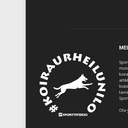
ME
Spor
moni
koir
artik
lisä
tavo
Spor
Ota 