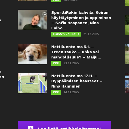
SporttiRakin kahvila: Koiran
käyttäytyminen ja oppiminen
a
– Sofia Haapanen, Nina
Laiho...
21.12.2025
Eläinten koulutus
Nettiluento ma 5.1. –
Treenitauko – uhka vai
mahdollisuus? – Maiju...
23.11.2025
PRO
n
Nettiluento ma 17.11. –
en
Hyppäämisen haasteet –
Nina Hänninen
14.11.2025
PRO
Lue lisää artikkeleitamme!