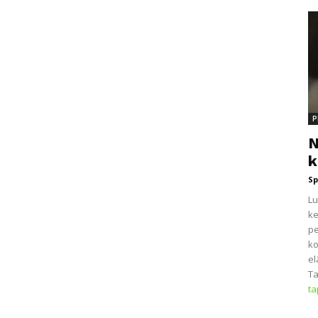
P
N
k
Sp
Lu
ke
pe
ko
el
Ta
t