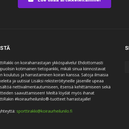
ISTÄ
S
ttiRakki on koiraharrastajan ykköspalvelu! Ehdottomasti
puolisin kotimainen tietopankki, mikäli sinua kiinnostavat
an koulutus ja harrastaminen koiran kanssa. Satoja ilmaisia
keleita ja uutisia! Lisäksi rekisteröityneille jäsenille upeaa
sisältöä nettivalmentautumiseen, itsensä kehittämiseen sekä
itteiden saavuttamiseen! Meiltä löydät myös ihanat
ttiRakin #koiraurheilunilo®-tuotteet harrastajalle!
yhteyttä:
sporttirakki@koiraurheilunilo.fi