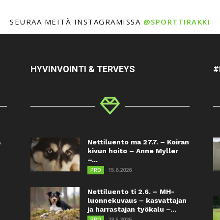
SEURAA MEITÄ INSTAGRAMISSA
@SPORTTIRAKKI
HYVINVOINTI & TERVEYS
#
a
Nettiluento ma 27.7. – Koiran
kivun hoito – Anne Myller
–...
15.6.2026
PRO
Nettiluento ti 2.6. – MH-
luonnekuvaus – kasvattajan
ja harrastajan työkalu –...
28.5.2026
PRO