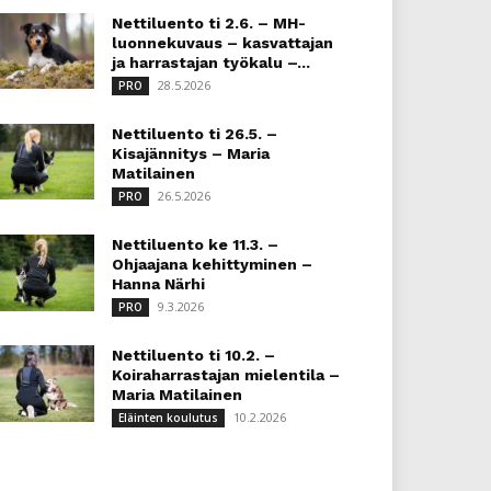
Nettiluento ti 2.6. – MH-
luonnekuvaus – kasvattajan
ja harrastajan työkalu –...
28.5.2026
PRO
Nettiluento ti 26.5. –
Kisajännitys – Maria
Matilainen
26.5.2026
PRO
Nettiluento ke 11.3. –
Ohjaajana kehittyminen –
Hanna Närhi
9.3.2026
PRO
Nettiluento ti 10.2. –
Koiraharrastajan mielentila –
Maria Matilainen
10.2.2026
Eläinten koulutus