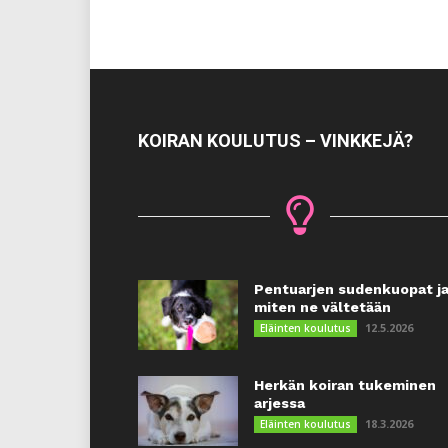
KOIRAN KOULUTUS – VINKKEJÄ?
Pentuarjen sudenkuopat j
miten ne vältetään
12.5.2026
Eläinten koulutus
Herkän koiran tukeminen
arjessa
18.3.2026
Eläinten koulutus