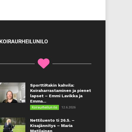
KOIRAURHEILUNILO
SporttiRakin kahvila:
Koiraharrastaminen ja pienet
lapset – Emmi Lavikka ja
Emma...
12.6.2026
Koiraurheilun ilo
Nettiluento ti 26.5. –
Kisajännitys – Maria
Matilainen