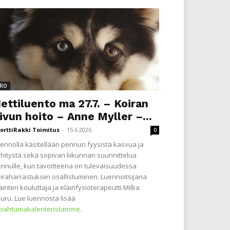
RO
ettiluento ma 27.7. – Koiran
ivun hoito – Anne Myller –...
orttiRakki Toimitus
-
15.6.2026
0
ennolla käsitellään pennun fyysistä kasvua ja
hitystä sekä sopivan liikunnan suunnittelua
nnulle, kun tavoitteena on tulevaisuudessa
iraharrastuksiin osallistuminen. Luennoitsijana
äinten kouluttaja ja eläinfysioterapeutti Milka
uru. Lue luennosta lisää
apahtumakalenteristamme
.