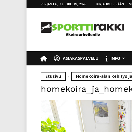
PERJANTAI, 7 ELOKUUN, 2026
KIRJAUDU SISÄÄN
M
SporttiRakki
ASIAKASPALVELU
INFO
Etusivu
Homekoira-alan kehitys j
homekoira_ja_homeko