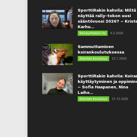
SporttiRakin kahvila: Miltä
näyttää rally-tokon uusi
sääntövuosi 2026? – Krist
Karhu...
9.2.2026
Koiraurheilun ilo
Sammuttaminen
koirankoulutuksessa
22.1.2026
Eläinten koulutus
SporttiRakin kahvila: Koira
käyttäytyminen ja oppimin
– Sofia Haapanen, Nina
Laiho...
21.12.2025
Eläinten koulutus