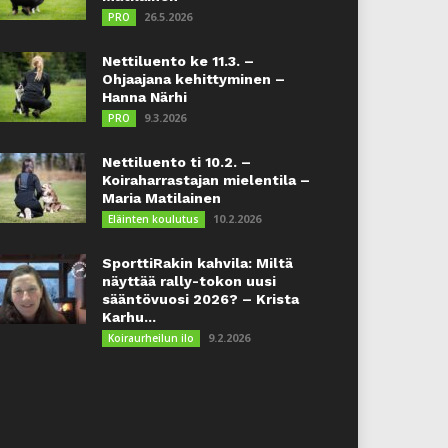
26.5.2026
PRO
Nettiluento ke 11.3. –
Ohjaajana kehittyminen –
Hanna Närhi
9.3.2026
PRO
Nettiluento ti 10.2. –
Koiraharrastajan mielentila –
Maria Matilainen
10.2.2026
Eläinten koulutus
SporttiRakin kahvila: Miltä
näyttää rally-tokon uusi
sääntövuosi 2026? – Krista
Karhu...
9.2.2026
Koiraurheilun ilo