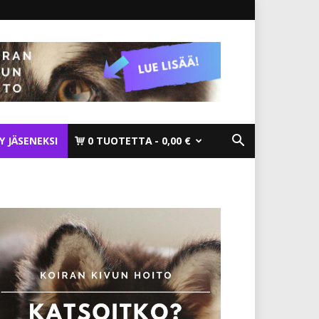
TY JÄSENEKSI
0 TUOTETTA
0,00 €