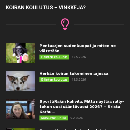
KOIRAN KOULUTUS – VINKKEJÄ?
Pentuarjen sudenkuopat ja miten ne
vältetään
12.5.2026
Eläinten koulutus
Herkän koiran tukeminen arjessa
18.3.2026
Eläinten koulutus
SporttiRakin kahvila: Miltä näyttää rally-
tokon uusi sääntövuosi 2026? – Krista
Karhu...
9.2.2026
Koiraurheilun ilo