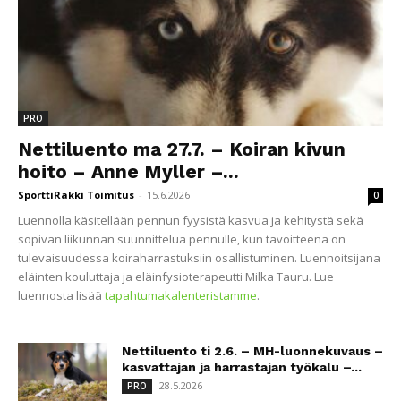
PRO
Nettiluento ma 27.7. – Koiran kivun
hoito – Anne Myller –...
SporttiRakki Toimitus
-
15.6.2026
0
Luennolla käsitellään pennun fyysistä kasvua ja kehitystä sekä
sopivan liikunnan suunnittelua pennulle, kun tavoitteena on
tulevaisuudessa koiraharrastuksiin osallistuminen. Luennoitsijana
eläinten kouluttaja ja eläinfysioterapeutti Milka Tauru. Lue
luennosta lisää
tapahtumakalenteristamme
.
Nettiluento ti 2.6. – MH-luonnekuvaus –
kasvattajan ja harrastajan työkalu –...
28.5.2026
PRO