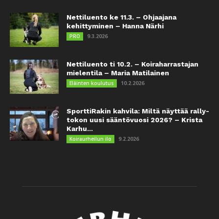
Nettiluento ke 11.3. – Ohjaajana
kehittyminen – Hanna Närhi
9.3.2026
PRO
Nettiluento ti 10.2. – Koiraharrastajan
mielentila – Maria Matilainen
10.2.2026
Eläinten koulutus
SporttiRakin kahvila: Miltä näyttää rally-
tokon uusi sääntövuosi 2026? – Krista
Karhu...
9.2.2026
Koiraurheilun ilo