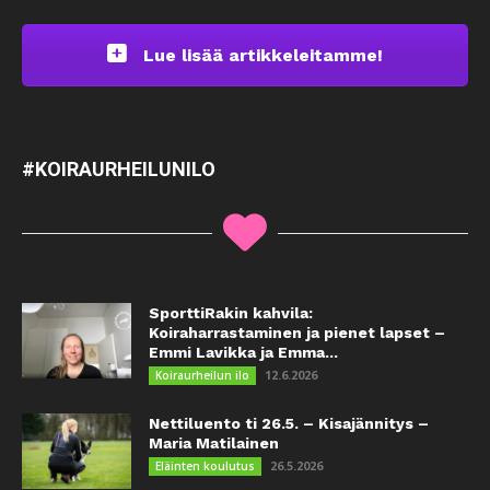
Lue lisää artikkeleitamme!
#KOIRAURHEILUNILO
SporttiRakin kahvila:
Koiraharrastaminen ja pienet lapset –
Emmi Lavikka ja Emma...
12.6.2026
Koiraurheilun ilo
Nettiluento ti 26.5. – Kisajännitys –
Maria Matilainen
26.5.2026
Eläinten koulutus