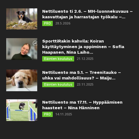
Nettiluento ti 2.6. – MH-luonnekuvaus –
kasvattajan ja harrastajan työkalu –...
28.5.2026
PRO
SporttiRakin kahvila: Koiran
käyttäytyminen ja oppiminen – Sofia
Haapanen, Nina Laiho...
21.12.2025
Eläinten koulutus
Nettiluento ma 5.1. – Treenitauko –
uhka vai mahdollisuus? – Maiju...
23.11.2025
Eläinten koulutus
Nettiluento ma 17.11. – Hyppäämisen
haasteet – Nina Hänninen
14.11.2025
PRO