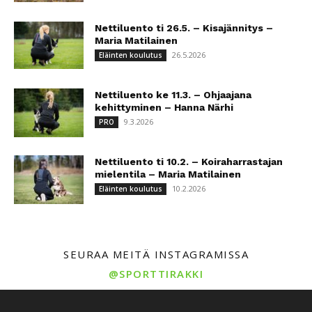
Nettiluento ti 26.5. – Kisajännitys –
Maria Matilainen
26.5.2026
Eläinten koulutus
Nettiluento ke 11.3. – Ohjaajana
kehittyminen – Hanna Närhi
9.3.2026
PRO
Nettiluento ti 10.2. – Koiraharrastajan
mielentila – Maria Matilainen
10.2.2026
Eläinten koulutus
SEURAA MEITÄ INSTAGRAMISSA
@SPORTTIRAKKI