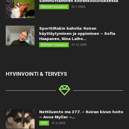
Sammuttaminen koirankoulutuksessa
22.1.2026
Eläinten koulutus
SporttiRakin kahvila: Koiran
käyttäytyminen ja oppiminen – Sofia
Haapanen, Nina Laiho...
21.12.2025
Eläinten koulutus
HYVINVOINTI & TERVEYS
Nettiluento ma 27.7. – Koiran kivun hoito
– Anne Myller –...
15.6.2026
PRO