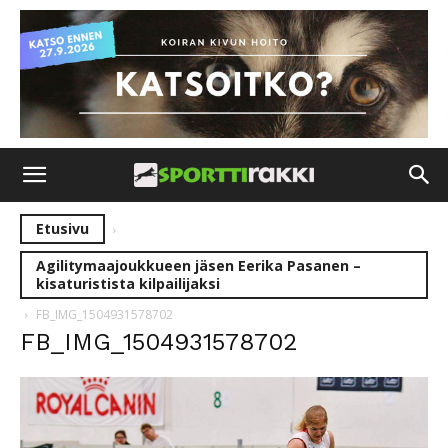
Etusivu
Agilitymaajoukkueen jäsen Eerika Pasanen –
kisaturistista kilpailijaksi
FB_IMG_1504931578702
FB_IMG_1504931578702