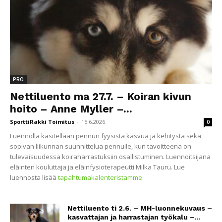
PRO
Nettiluento ma 27.7. – Koiran kivun
hoito – Anne Myller –...
SporttiRakki Toimitus
-
15.6.2026
0
Luennolla käsitellään pennun fyysistä kasvua ja kehitystä sekä
sopivan liikunnan suunnittelua pennulle, kun tavoitteena on
tulevaisuudessa koiraharrastuksiin osallistuminen. Luennoitsijana
eläinten kouluttaja ja eläinfysioterapeutti Milka Tauru. Lue
luennosta lisää
tapahtumakalenteristamme
.
Nettiluento ti 2.6. – MH-luonnekuvaus –
kasvattajan ja harrastajan työkalu –...