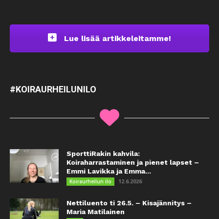
Lue lisää artikkeleitamme!
#KOIRAURHEILUNILO
SporttiRakin kahvila:
Koiraharrastaminen ja pienet lapset –
Emmi Lavikka ja Emma...
12.6.2026
Koiraurheilun ilo
Nettiluento ti 26.5. – Kisajännitys –
Maria Matilainen