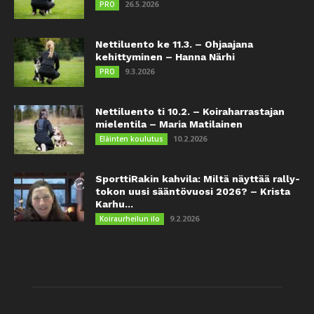
26.5.2026
PRO
Nettiluento ke 11.3. – Ohjaajana
kehittyminen – Hanna Närhi
9.3.2026
PRO
Nettiluento ti 10.2. – Koiraharrastajan
mielentila – Maria Matilainen
10.2.2026
Eläinten koulutus
SporttiRakin kahvila: Miltä näyttää rally-
tokon uusi sääntövuosi 2026? – Krista
Karhu...
9.2.2026
Koiraurheilun ilo