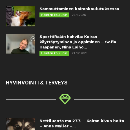
Sammuttaminen koirankoulutuksessa
22.1.2026
Eläinten koulutus
SporttiRakin kahvila: Koiran
käyttäytyminen ja oppiminen – Sofia
Haapanen, Nina Laiho...
21.12.2025
Eläinten koulutus
HYVINVOINTI & TERVEYS
Nettiluento ma 27.7. – Koiran kivun hoito
– Anne Myller –...