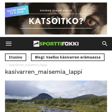
Etusivu
Blogi: Vaellus käsivarren erämaassa
kasivarren_maisemia_lappi
kasivarren_maisemia_lappi