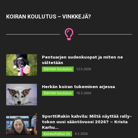
KOIRAN KOULUTUS – VINKKEJÄ?
Pentuarjen sudenkuopat ja miten ne
vältetään
12.5.2026
Eläinten koulutus
Herkän koiran tukeminen arjessa
18.3.2026
Eläinten koulutus
SporttiRakin kahvila: Miltä näyttää rally-
tokon uusi sääntövuosi 2026? – Krista
Karhu...
9.2.2026
Koiraurheilun ilo