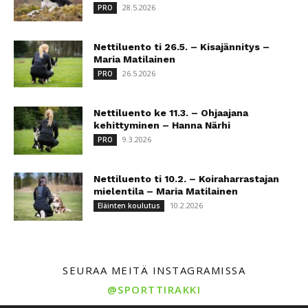
28.5.2026
PRO
Nettiluento ti 26.5. – Kisajännitys –
Maria Matilainen
26.5.2026
PRO
Nettiluento ke 11.3. – Ohjaajana
kehittyminen – Hanna Närhi
9.3.2026
PRO
Nettiluento ti 10.2. – Koiraharrastajan
mielentila – Maria Matilainen
10.2.2026
Eläinten koulutus
SEURAA MEITÄ INSTAGRAMISSA
@SPORTTIRAKKI