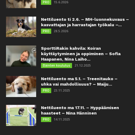
15.6.2026
PRO
Nettiluento ti 2.6. – MH-luonnekuvaus –
kasvattajan ja harrastajan työkalu –...
28.5.2026
PRO
SporttiRakin kahvila: Koiran
käyttäytyminen ja oppiminen – Sofia
Haapanen, Nina Laiho...
21.12.2025
Eläinten koulutus
Nettiluento ma 5.1. – Treenitauko –
uhka vai mahdollisuus? – Maiju...
23.11.2025
PRO
Nettiluento ma 17.11. – Hyppäämisen
haasteet – Nina Hänninen
14.11.2025
PRO