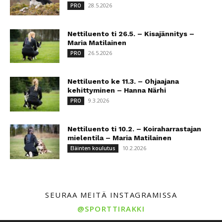
28.5.2026
PRO
Nettiluento ti 26.5. – Kisajännitys –
Maria Matilainen
26.5.2026
PRO
Nettiluento ke 11.3. – Ohjaajana
kehittyminen – Hanna Närhi
9.3.2026
PRO
Nettiluento ti 10.2. – Koiraharrastajan
mielentila – Maria Matilainen
10.2.2026
Eläinten koulutus
SEURAA MEITÄ INSTAGRAMISSA
@SPORTTIRAKKI