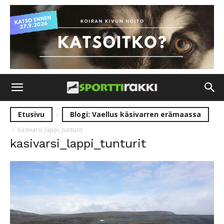
Etusivu
Blogi: Vaellus käsivarren erämaassa
kasivarsi_lappi_tunturit
kasivarsi_lappi_tunturit