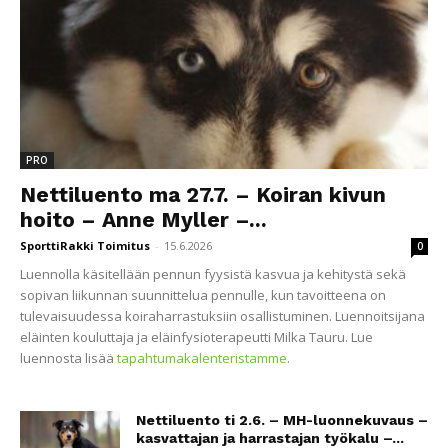
PRO
Nettiluento ma 27.7. – Koiran kivun
hoito – Anne Myller –...
SporttiRakki Toimitus
-
15.6.2026
0
Luennolla käsitellään pennun fyysistä kasvua ja kehitystä sekä
sopivan liikunnan suunnittelua pennulle, kun tavoitteena on
tulevaisuudessa koiraharrastuksiin osallistuminen. Luennoitsijana
eläinten kouluttaja ja eläinfysioterapeutti Milka Tauru. Lue
luennosta lisää
tapahtumakalenteristamme
.
Nettiluento ti 2.6. – MH-luonnekuvaus –
kasvattajan ja harrastajan työkalu –...