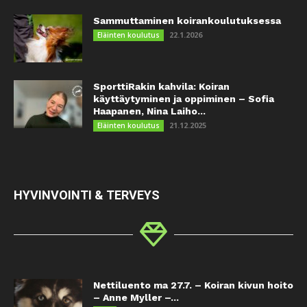
Sammuttaminen koirankoulutuksessa
22.1.2026
Eläinten koulutus
SporttiRakin kahvila: Koiran
käyttäytyminen ja oppiminen – Sofia
Haapanen, Nina Laiho...
21.12.2025
Eläinten koulutus
HYVINVOINTI & TERVEYS
Nettiluento ma 27.7. – Koiran kivun hoito
– Anne Myller –...