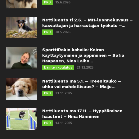
15.6.2026
PRO
Nettiluento ti 2.6. – MH-luonnekuvaus –
kasvattajan ja harrastajan työkalu –...
28.5.2026
PRO
SporttiRakin kahvila: Koiran
käyttäytyminen ja oppiminen – Sofia
Haapanen, Nina Laiho...
21.12.2025
Eläinten koulutus
Nettiluento ma 5.1. – Treenitauko –
uhka vai mahdollisuus? – Maiju...
23.11.2025
PRO
Nettiluento ma 17.11. – Hyppäämisen
haasteet – Nina Hänninen
14.11.2025
PRO