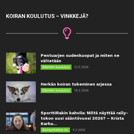
KOIRAN KOULUTUS – VINKKEJÄ?
Pentuarjen sudenkuopat ja miten ne
vältetään
12.5.2026
Eläinten koulutus
Herkän koiran tukeminen arjessa
18.3.2026
Eläinten koulutus
SporttiRakin kahvila: Miltä näyttää rally-
tokon uusi sääntövuosi 2026? – Krista
Karhu...
9.2.2026
Koiraurheilun ilo