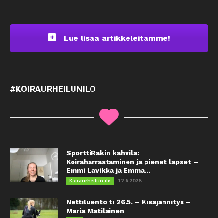
Lue lisää artikkeleitamme!
#KOIRAURHEILUNILO
SporttiRakin kahvila:
Koiraharrastaminen ja pienet lapset –
Emmi Lavikka ja Emma...
12.6.2026
Koiraurheilun ilo
Nettiluento ti 26.5. – Kisajännitys –
Maria Matilainen