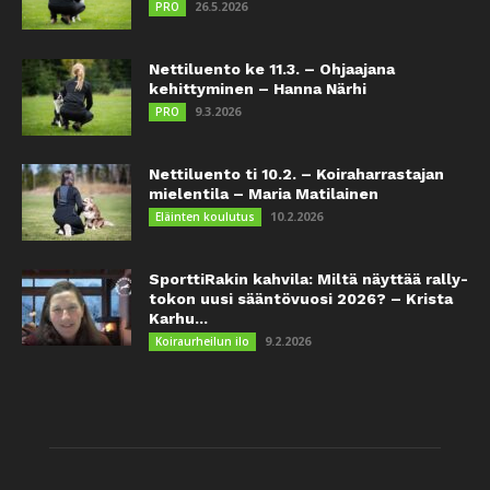
26.5.2026
PRO
Nettiluento ke 11.3. – Ohjaajana
kehittyminen – Hanna Närhi
9.3.2026
PRO
Nettiluento ti 10.2. – Koiraharrastajan
mielentila – Maria Matilainen
10.2.2026
Eläinten koulutus
SporttiRakin kahvila: Miltä näyttää rally-
tokon uusi sääntövuosi 2026? – Krista
Karhu...
9.2.2026
Koiraurheilun ilo