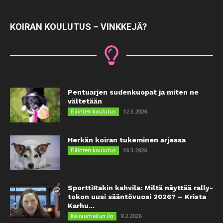
KOIRAN KOULUTUS – VINKKEJÄ?
Pentuarjen sudenkuopat ja miten ne
vältetään
12.5.2026
Eläinten koulutus
Herkän koiran tukeminen arjessa
18.3.2026
Eläinten koulutus
SporttiRakin kahvila: Miltä näyttää rally-
tokon uusi sääntövuosi 2026? – Krista
Karhu...
9.2.2026
Koiraurheilun ilo