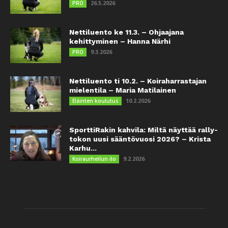
26.5.2026
PRO
Nettiluento ke 11.3. – Ohjaajana
kehittyminen – Hanna Närhi
9.3.2026
PRO
Nettiluento ti 10.2. – Koiraharrastajan
mielentila – Maria Matilainen
10.2.2026
Eläinten koulutus
SporttiRakin kahvila: Miltä näyttää rally-
tokon uusi sääntövuosi 2026? – Krista
Karhu...
9.2.2026
Koiraurheilun ilo