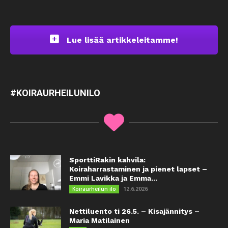
Lue lisää artikkeleitamme!
#KOIRAURHEILUNILO
SporttiRakin kahvila:
Koiraharrastaminen ja pienet lapset –
Emmi Lavikka ja Emma...
12.6.2026
Koiraurheilun ilo
Nettiluento ti 26.5. – Kisajännitys –
Maria Matilainen