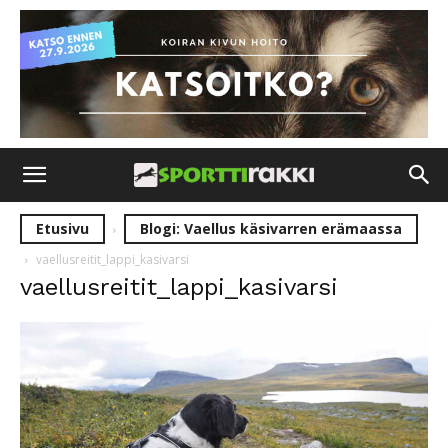
Etusivu
Blogi: Vaellus käsivarren erämaassa
vaellusreitit_lappi_kasivarsi
vaellusreitit_lappi_kasivarsi