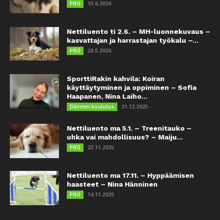
15.6.2026
PRO
Nettiluento ti 2.6. – MH-luonnekuvaus –
kasvattajan ja harrastajan työkalu –...
28.5.2026
PRO
SporttiRakin kahvila: Koiran
käyttäytyminen ja oppiminen – Sofia
Haapanen, Nina Laiho...
21.12.2025
Eläinten koulutus
Nettiluento ma 5.1. – Treenitauko –
uhka vai mahdollisuus? – Maiju...
23.11.2025
PRO
Nettiluento ma 17.11. – Hyppäämisen
haasteet – Nina Hänninen
14.11.2025
PRO