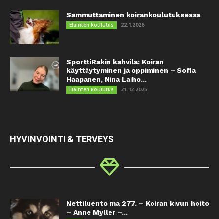
Sammuttaminen koirankoulutuksessa
22.1.2026
Eläinten koulutus
SporttiRakin kahvila: Koiran
käyttäytyminen ja oppiminen – Sofia
Haapanen, Nina Laiho...
21.12.2025
Eläinten koulutus
HYVINVOINTI & TERVEYS
Nettiluento ma 27.7. – Koiran kivun hoito
– Anne Myller –...