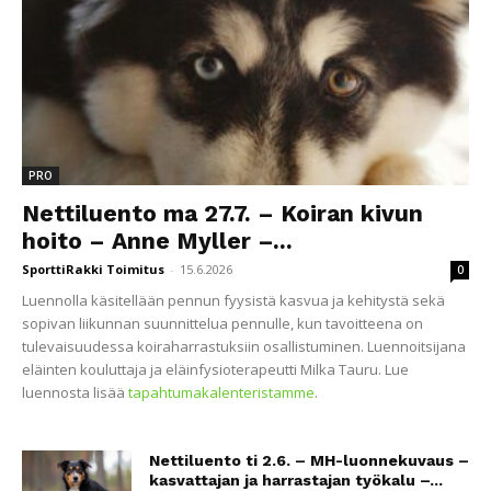
PRO
Nettiluento ma 27.7. – Koiran kivun
hoito – Anne Myller –...
SporttiRakki Toimitus
-
15.6.2026
0
Luennolla käsitellään pennun fyysistä kasvua ja kehitystä sekä
sopivan liikunnan suunnittelua pennulle, kun tavoitteena on
tulevaisuudessa koiraharrastuksiin osallistuminen. Luennoitsijana
eläinten kouluttaja ja eläinfysioterapeutti Milka Tauru. Lue
luennosta lisää
tapahtumakalenteristamme
.
Nettiluento ti 2.6. – MH-luonnekuvaus –
kasvattajan ja harrastajan työkalu –...