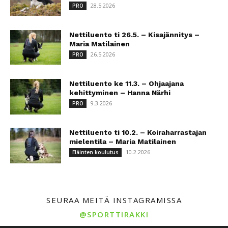
28.5.2026
PRO
Nettiluento ti 26.5. – Kisajännitys –
Maria Matilainen
26.5.2026
PRO
Nettiluento ke 11.3. – Ohjaajana
kehittyminen – Hanna Närhi
9.3.2026
PRO
Nettiluento ti 10.2. – Koiraharrastajan
mielentila – Maria Matilainen
10.2.2026
Eläinten koulutus
SEURAA MEITÄ INSTAGRAMISSA
@SPORTTIRAKKI