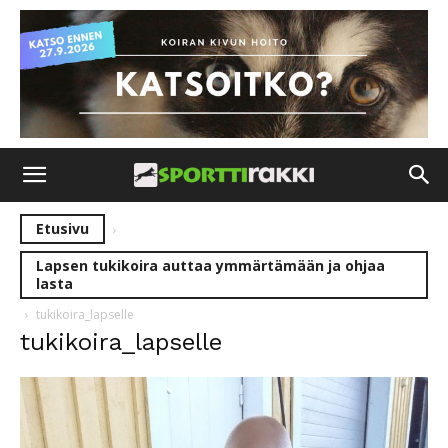
Etusivu
Lapsen tukikoira auttaa ymmärtämään ja ohjaa
lasta
tukikoira_lapselle
tukikoira_lapselle