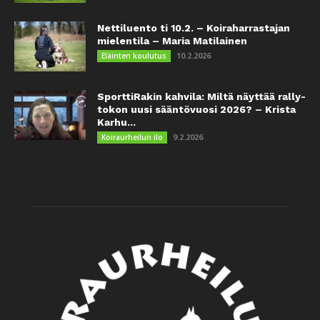
Nettiluento ti 10.2. – Koiraharrastajan
mielentila – Maria Matilainen
10.2.2026
Eläinten koulutus
SporttiRakin kahvila: Miltä näyttää rally-
tokon uusi sääntövuosi 2026? – Krista
Karhu...
9.2.2026
Koiraurheilun ilo