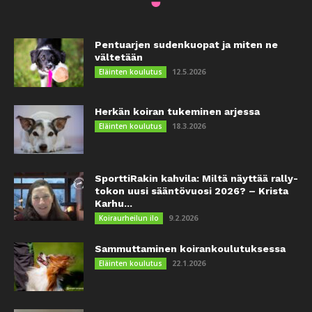
Pentuarjen sudenkuopat ja miten ne
vältetään
12.5.2026
Eläinten koulutus
Herkän koiran tukeminen arjessa
18.3.2026
Eläinten koulutus
SporttiRakin kahvila: Miltä näyttää rally-
tokon uusi sääntövuosi 2026? – Krista
Karhu...
9.2.2026
Koiraurheilun ilo
Sammuttaminen koirankoulutuksessa
22.1.2026
Eläinten koulutus