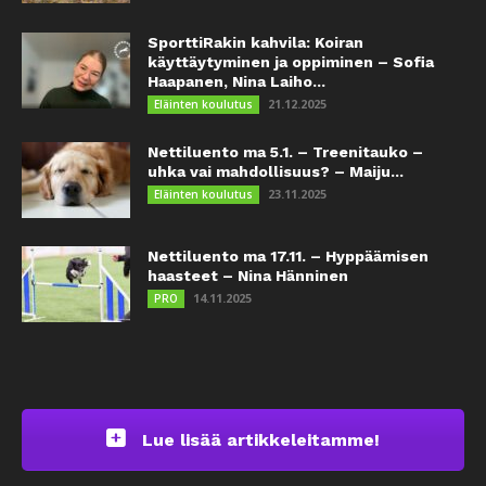
SporttiRakin kahvila: Koiran
käyttäytyminen ja oppiminen – Sofia
Haapanen, Nina Laiho...
21.12.2025
Eläinten koulutus
Nettiluento ma 5.1. – Treenitauko –
uhka vai mahdollisuus? – Maiju...
23.11.2025
Eläinten koulutus
Nettiluento ma 17.11. – Hyppäämisen
haasteet – Nina Hänninen
14.11.2025
PRO
Lue lisää artikkeleitamme!