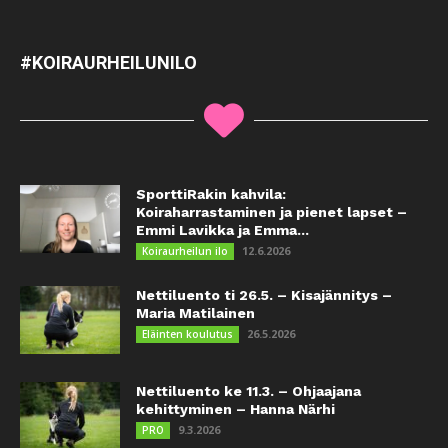
#KOIRAURHEILUNILO
SporttiRakin kahvila:
Koiraharrastaminen ja pienet lapset –
Emmi Lavikka ja Emma...
12.6.2026
Koiraurheilun ilo
Nettiluento ti 26.5. – Kisajännitys –
Maria Matilainen
26.5.2026
Eläinten koulutus
Nettiluento ke 11.3. – Ohjaajana
kehittyminen – Hanna Närhi
9.3.2026
PRO