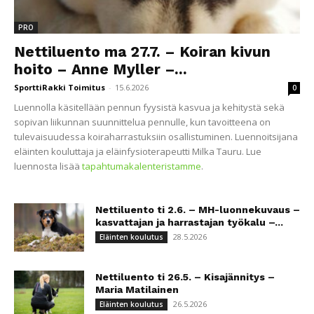
PRO
Nettiluento ma 27.7. – Koiran kivun
hoito – Anne Myller –...
SporttiRakki Toimitus
-
15.6.2026
0
Luennolla käsitellään pennun fyysistä kasvua ja kehitystä sekä
sopivan liikunnan suunnittelua pennulle, kun tavoitteena on
tulevaisuudessa koiraharrastuksiin osallistuminen. Luennoitsijana
eläinten kouluttaja ja eläinfysioterapeutti Milka Tauru. Lue
luennosta lisää
tapahtumakalenteristamme
.
Nettiluento ti 2.6. – MH-luonnekuvaus –
kasvattajan ja harrastajan työkalu –...
28.5.2026
Eläinten koulutus
Nettiluento ti 26.5. – Kisajännitys –
Maria Matilainen
26.5.2026
Eläinten koulutus