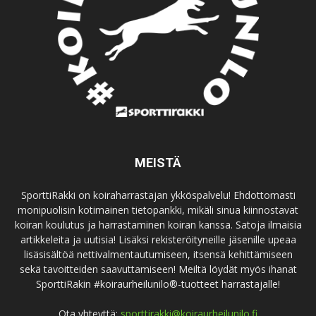
MEISTÄ
SporttiRakki on koiraharrastajan ykköspalvelu! Ehdottomasti
monipuolisin kotimainen tietopankki, mikäli sinua kiinnostavat
koiran koulutus ja harrastaminen koiran kanssa. Satoja ilmaisia
artikkeleita ja uutisia! Lisäksi rekisteröityneille jäsenille upeaa
lisäsisältöä nettivalmentautumiseen, itsensä kehittämiseen
sekä tavoitteiden saavuttamiseen! Meiltä löydät myös ihanat
SporttiRakin #koiraurheilunilo®-tuotteet harrastajalle!
Ota yhteyttä:
sporttirakki@koiraurheilunilo.fi