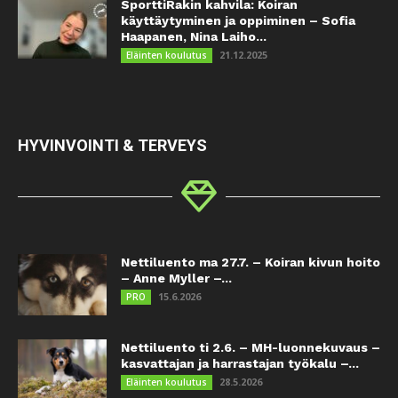
SporttiRakin kahvila: Koiran
käyttäytyminen ja oppiminen – Sofia
Haapanen, Nina Laiho...
21.12.2025
Eläinten koulutus
HYVINVOINTI & TERVEYS
Nettiluento ma 27.7. – Koiran kivun hoito
– Anne Myller –...
15.6.2026
PRO
Nettiluento ti 2.6. – MH-luonnekuvaus –
kasvattajan ja harrastajan työkalu –...
28.5.2026
Eläinten koulutus