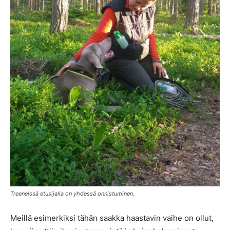
Treeneissä etusijalla on yhdessä onnistuminen.
Meillä esimerkiksi tähän saakka haastavin vaihe on ollut,