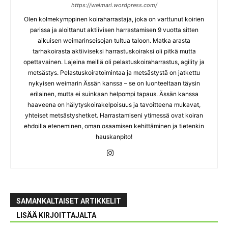
https://weimari.wordpress.com/
Olen kolmekymppinen koiraharrastaja, joka on varttunut koirien
parissa ja aloittanut aktiivisen harrastamisen 9 vuotta sitten
aikuisen weimarinseisojan tultua taloon. Matka arasta
tarhakoirasta aktiiviseksi harrastuskoiraksi oli pitkä mutta
opettavainen. Lajeina meillä oli pelastuskoiraharrastus, agility ja
metsästys. Pelastuskoiratoimintaa ja metsästystä on jatkettu
nykyisen weimarin Ässän kanssa – se on luonteeltaan täysin
erilainen, mutta ei suinkaan helpompi tapaus. Ässän kanssa
haaveena on hälytyskoirakelpoisuus ja tavoitteena mukavat,
yhteiset metsästyshetket. Harrastamiseni ytimessä ovat koiran
ehdoilla eteneminen, oman osaamisen kehittäminen ja tietenkin
hauskanpito!
SAMANKALTAISET ARTIKKELIT
LISÄÄ KIRJOITTAJALTA