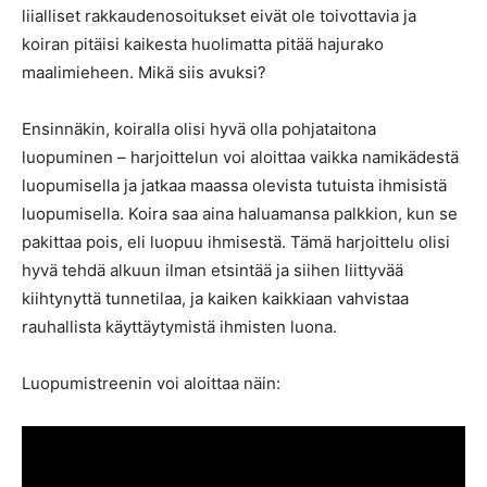
liialliset rakkaudenosoitukset eivät ole toivottavia ja
koiran pitäisi kaikesta huolimatta pitää hajurako
maalimieheen. Mikä siis avuksi?
Ensinnäkin, koiralla olisi hyvä olla pohjataitona
luopuminen – harjoittelun voi aloittaa vaikka namikädestä
luopumisella ja jatkaa maassa olevista tutuista ihmisistä
luopumisella. Koira saa aina haluamansa palkkion, kun se
pakittaa pois, eli luopuu ihmisestä. Tämä harjoittelu olisi
hyvä tehdä alkuun ilman etsintää ja siihen liittyvää
kiihtynyttä tunnetilaa, ja kaiken kaikkiaan vahvistaa
rauhallista käyttäytymistä ihmisten luona.
Luopumistreenin voi aloittaa näin: