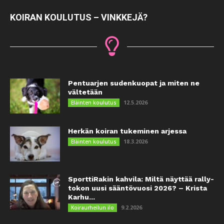
KOIRAN KOULUTUS – VINKKEJÄ?
Pentuarjen sudenkuopat ja miten ne
vältetään
12.5.2026
Eläinten koulutus
Herkän koiran tukeminen arjessa
18.3.2026
Eläinten koulutus
SporttiRakin kahvila: Miltä näyttää rally-
tokon uusi sääntövuosi 2026? – Krista
Karhu...
9.2.2026
Koiraurheilun ilo