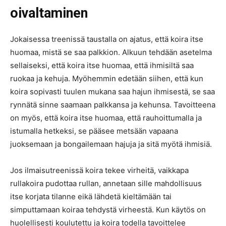
oivaltaminen
Jokaisessa treenissä taustalla on ajatus, että koira itse
huomaa, mistä se saa palkkion. Alkuun tehdään asetelma
sellaiseksi, että koira itse huomaa, että ihmisiltä saa
ruokaa ja kehuja. Myöhemmin edetään siihen, että kun
koira sopivasti tuulen mukana saa hajun ihmisestä, se saa
rynnätä sinne saamaan palkkansa ja kehunsa. Tavoitteena
on myös, että koira itse huomaa, että rauhoittumalla ja
istumalla hetkeksi, se pääsee metsään vapaana
juoksemaan ja bongailemaan hajuja ja sitä myötä ihmisiä.
Jos ilmaisutreenissä koira tekee virheitä, vaikkapa
rullakoira pudottaa rullan, annetaan sille mahdollisuus
itse korjata tilanne eikä lähdetä kieltämään tai
simputtamaan koiraa tehdystä virheestä. Kun käytös on
huolellisesti koulutettu ja koira todella tavoittelee