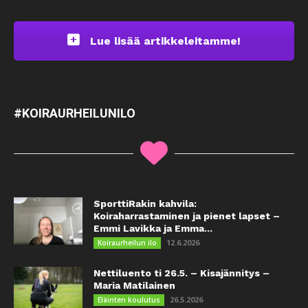
Lue lisää artikkeleitamme!
#KOIRAURHEILUNILO
SporttiRakin kahvila:
Koiraharrastaminen ja pienet lapset –
Emmi Lavikka ja Emma...
12.6.2026
Koiraurheilun ilo
Nettiluento ti 26.5. – Kisajännitys –
Maria Matilainen
26.5.2026
Eläinten koulutus