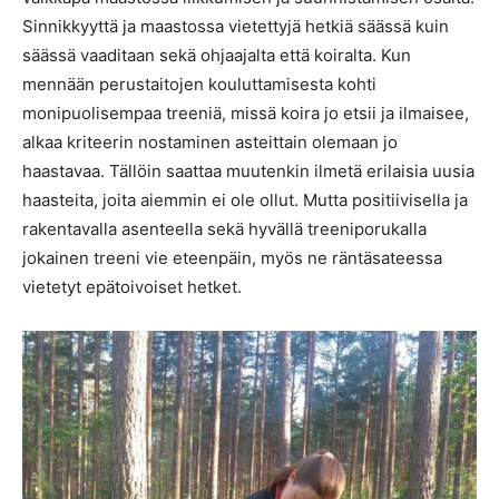
Sinnikkyyttä ja maastossa vietettyjä hetkiä säässä kuin
säässä vaaditaan sekä ohjaajalta että koiralta. Kun
mennään perustaitojen kouluttamisesta kohti
monipuolisempaa treeniä, missä koira jo etsii ja ilmaisee,
alkaa kriteerin nostaminen asteittain olemaan jo
haastavaa. Tällöin saattaa muutenkin ilmetä erilaisia uusia
haasteita, joita aiemmin ei ole ollut. Mutta positiivisella ja
rakentavalla asenteella sekä hyvällä treeniporukalla
jokainen treeni vie eteenpäin, myös ne räntäsateessa
vietetyt epätoivoiset hetket.