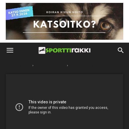
Etusivu
Artikkelit
Pelastuskoira