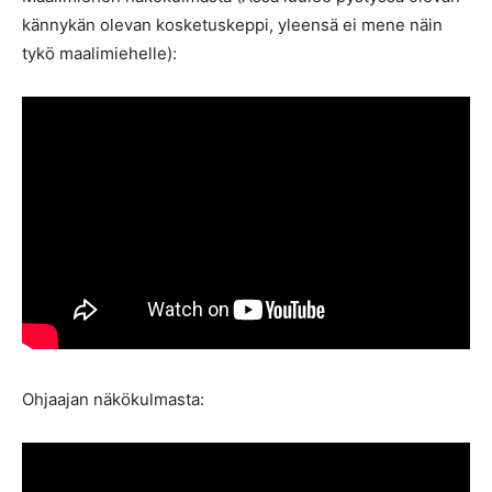
kännykän olevan kosketuskeppi, yleensä ei mene näin
tykö maalimiehelle):
Ohjaajan näkökulmasta: