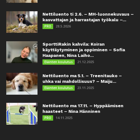
Nettiluento ti 2.6. – MH-luonnekuvaus –
kasvattajan ja harrastajan työkalu –...
28.5.2026
PRO
SporttiRakin kahvila: Koiran
käyttäytyminen ja oppiminen – Sofia
Haapanen, Nina Laiho...
21.12.2025
Eläinten koulutus
Nettiluento ma 5.1. – Treenitauko –
uhka vai mahdollisuus? – Maiju...
23.11.2025
Eläinten koulutus
Nettiluento ma 17.11. – Hyppäämisen
haasteet – Nina Hänninen
14.11.2025
PRO