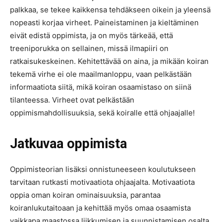
palkkaa, se tekee kaikkensa tehdäkseen oikein ja yleensä
nopeasti korjaa virheet. Paineistaminen ja kieltäminen
eivät edistä oppimista, ja on myös tärkeää, että
treeniporukka on sellainen, missä ilmapiiri on
ratkaisukeskeinen. Kehitettävää on aina, ja mikään koiran
tekemä virhe ei ole maailmanloppu, vaan pelkästään
informaatiota siitä, mikä koiran osaamistaso on siinä
tilanteessa. Virheet ovat pelkästään
oppimismahdollisuuksia, sekä koiralle että ohjaajalle!
Jatkuvaa oppimista
Oppimisteorian lisäksi onnistuneeseen koulutukseen
tarvitaan rutkasti motivaatiota ohjaajalta. Motivaatiota
oppia oman koiran ominaisuuksia, parantaa
koiranlukutaitoaan ja kehittää myös omaa osaamista
vaikkapa maastossa liikkumisen ja suunnistamisen osalta.