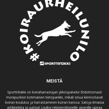
MEISTÄ
SporttiRakki on koiraharrastajan ykköspalvelu! Ehdottomasti
monipuolisin kotimainen tietopankki, mikäli sinua kiinnostavat
koiran koulutus ja harrastaminen koiran kanssa. Satoja ilmaisia
artikkeleita ja uutisia! Lisäksi rekisteröityneille jäsenille upeaa