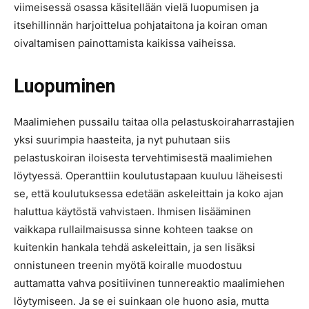
viimeisessä osassa käsitellään vielä luopumisen ja
itsehillinnän harjoittelua pohjataitona ja koiran oman
oivaltamisen painottamista kaikissa vaiheissa.
Luopuminen
Maalimiehen pussailu taitaa olla pelastuskoiraharrastajien
yksi suurimpia haasteita, ja nyt puhutaan siis
pelastuskoiran iloisesta tervehtimisestä maalimiehen
löytyessä. Operanttiin koulutustapaan kuuluu läheisesti
se, että koulutuksessa edetään askeleittain ja koko ajan
haluttua käytöstä vahvistaen. Ihmisen lisääminen
vaikkapa rullailmaisussa sinne kohteen taakse on
kuitenkin hankala tehdä askeleittain, ja sen lisäksi
onnistuneen treenin myötä koiralle muodostuu
auttamatta vahva positiivinen tunnereaktio maalimiehen
löytymiseen. Ja se ei suinkaan ole huono asia, mutta