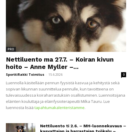
PRO
Nettiluento ma 27.7. – Koiran kivun
hoito – Anne Myller –...
SporttiRakki Toimitus
-
15.6.2026
0
Luennolla käsitellään pennun fyysistä kasvua ja kehitystä sekä
sopivan liikunnan suunnittelua pennulle, kun tavoitteena on
tulevaisuudessa koiraharrastuksiin osallistuminen. Luennoitsijana
eläinten kouluttaja ja eläinfysioterapeutti Milka Tauru. Lue
luennosta lisää
tapahtumakalenteristamme
.
Nettiluento ti 2.6. – MH-luonnekuvaus –
kasvattajan ja harrastajan työkalu –...