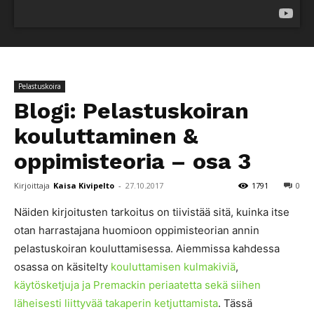
Pelastuskoira
Blogi: Pelastuskoiran
kouluttaminen &
oppimisteoria – osa 3
Kirjoittaja
Kaisa Kivipelto
-
27.10.2017
1791
0
Näiden kirjoitusten tarkoitus on tiivistää sitä, kuinka itse
otan harrastajana huomioon oppimisteorian annin
pelastuskoiran kouluttamisessa. Aiemmissa kahdessa
osassa on käsitelty
kouluttamisen kulmakiviä
,
käytösketjuja ja Premackin periaatetta sekä siihen
läheisesti liittyvää takaperin ketjuttamista
. Tässä