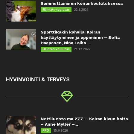
Sammuttaminen koirankoulutuksessa
22.1.2026
Eläinten koulutus
SporttiRakin kahvila: Koiran
käyttäytyminen ja oppiminen – Sofia
Haapanen, Nina Laiho...
21.12.2025
Eläinten koulutus
HYVINVOINTI & TERVEYS
Nettiluento ma 27.7. – Koiran kivun hoito
– Anne Myller –...
15.6.2026
PRO