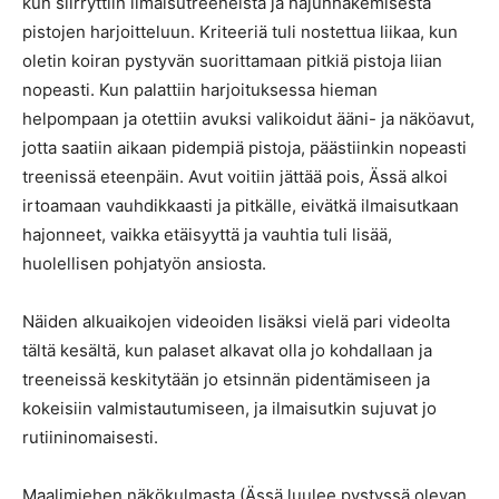
kun siirryttiin ilmaisutreeneistä ja hajunhakemisesta
pistojen harjoitteluun. Kriteeriä tuli nostettua liikaa, kun
oletin koiran pystyvän suorittamaan pitkiä pistoja liian
nopeasti. Kun palattiin harjoituksessa hieman
helpompaan ja otettiin avuksi valikoidut ääni- ja näköavut,
jotta saatiin aikaan pidempiä pistoja, päästiinkin nopeasti
treenissä eteenpäin. Avut voitiin jättää pois, Ässä alkoi
irtoamaan vauhdikkaasti ja pitkälle, eivätkä ilmaisutkaan
hajonneet, vaikka etäisyyttä ja vauhtia tuli lisää,
huolellisen pohjatyön ansiosta.
Näiden alkuaikojen videoiden lisäksi vielä pari videolta
tältä kesältä, kun palaset alkavat olla jo kohdallaan ja
treeneissä keskitytään jo etsinnän pidentämiseen ja
kokeisiin valmistautumiseen, ja ilmaisutkin sujuvat jo
rutiininomaisesti.
Maalimiehen näkökulmasta (Ässä luulee pystyssä olevan