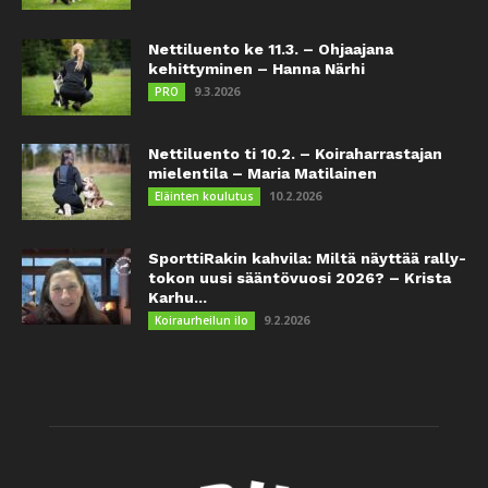
Nettiluento ke 11.3. – Ohjaajana
kehittyminen – Hanna Närhi
9.3.2026
PRO
Nettiluento ti 10.2. – Koiraharrastajan
mielentila – Maria Matilainen
10.2.2026
Eläinten koulutus
SporttiRakin kahvila: Miltä näyttää rally-
tokon uusi sääntövuosi 2026? – Krista
Karhu...
9.2.2026
Koiraurheilun ilo