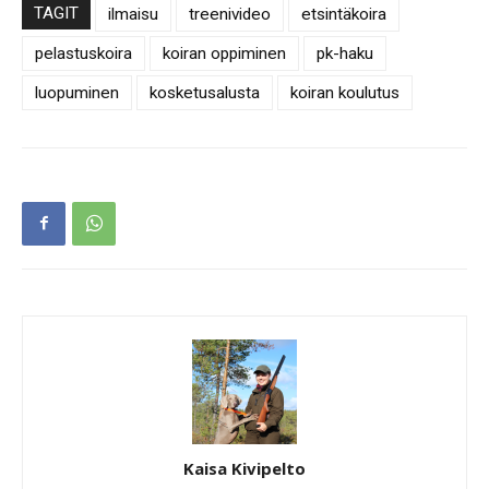
TAGIT
ilmaisu
treenivideo
etsintäkoira
pelastuskoira
koiran oppiminen
pk-haku
luopuminen
kosketusalusta
koiran koulutus
Kaisa Kivipelto