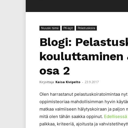
Nuuski tämä
PK-lajit
Pelastuskoira
Blogi: Pelastus
kouluttaminen 
osa 2
Kirjoittaja
Kaisa Kivipelto
-
23.9.2017
Olen harrastanut pelastuskoiratoimintaa nyt 
oppimisteoriaa mahdollisimman hyvin käytän
matkaa valmiiseen hälytyskoiraan ja paljon 
mitä olen tähän saakka oppinut.
Edellisessä 
palkkaa, kriteeriä, ajoitusta ja vahvistetihey