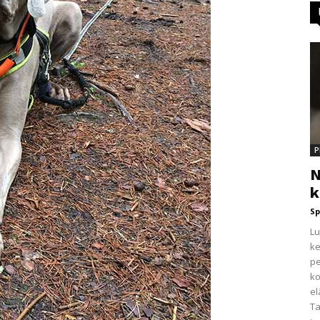
P
N
k
Sp
Lu
ke
pe
ko
el
Ta