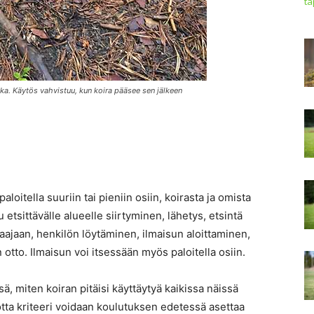
t
ka. Käytös vahvistuu, kun koira pääsee sen jälkeen
loitella suuriin tai pieniin osiin, koirasta ja omista
 etsittävälle alueelle siirtyminen, lähetys, etsintä
hjaajaan, henkilön löytäminen, ilmaisun aloittaminen,
 otto. Ilmaisun voi itsessään myös paloitella osiin.
sä, miten koiran pitäisi käyttäytyä kaikissa näissä
otta kriteeri voidaan koulutuksen edetessä asettaa