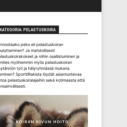
KATEGORIA: PELASTUSKOIRA
innostaako peko eli pelastuskoiran
uluttaminen? Ja mahdollisesti
lastuskoirakokeet ja niihin osallistuminen ja
enties myöhemmin myös pelastuskoiran
äytännön työ ja hälyryhmässä mukana
eminen? SporttiRakista löydät asiantuntevaa
etoa pelastuskoiralajeihin sekä kotimaasta että
nsainvälisesti.