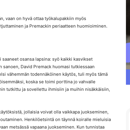
än, vaan on hyvä ottaa työkalupakkiin myös
etjuttaminen ja Premackin periaatteen huomioiminen.
i saaneet osansa lapsina: syö kaikki kasvikset
oisin sanoen, David Premack huomasi tutkiessaan
edelsi vähemmän todennäköinen käytös, tuli myös tämä
emmäksi, koska se toimi porttina jo vahvalle
tutkittu ja sovellettu ihmisiin ja muihin nisäkkäisiin,
ytöksistä, jollaisia voivat olla vaikkapa juokseminen,
 noutaminen. Henkilöetsintä on täynnä koiralle mieluisia
n vaan metsässä vapaana juokseminen. Kun tunnistaa