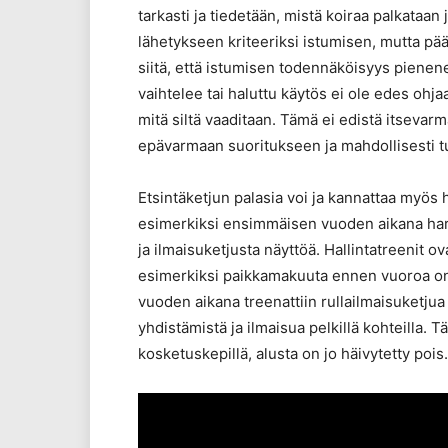
tarkasti ja tiedetään, mistä koiraa palkataan 
lähetykseen kriteeriksi istumisen, mutta pää
siitä, että istumisen todennäköisyys pienen
vaihtelee tai haluttu käytös ei ole edes ohjaaja
mitä siltä vaaditaan. Tämä ei edistä itsevar
epävarmaan suoritukseen ja mahdollisesti turh
Etsintäketjun palasia voi ja kannattaa myös h
esimerkiksi ensimmäisen vuoden aikana harjo
ja ilmaisuketjusta näyttöä. Hallintatreenit o
esimerkiksi paikkamakuuta ennen vuoroa on 
vuoden aikana treenattiin rullailmaisuketjua 
yhdistämistä ja ilmaisua pelkillä kohteilla. T
kosketuskepillä, alusta on jo häivytetty pois.