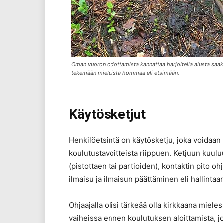
Oman vuoron odottamista kannattaa harjoitella alusta saak
tekemään mieluista hommaa eli etsimään.
Käytösketjut
Henkilöetsintä on käytösketju, joka voidaan pa
koulutustavoitteista riippuen. Ketjuun kuuluu
(pistottaen tai partioiden), kontaktin pito o
ilmaisu ja ilmaisun päättäminen eli hallintaan
Ohjaajalla olisi tärkeää olla kirkkaana mieles
vaiheissa ennen koulutuksen aloittamista, j