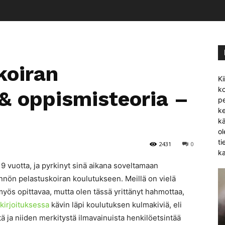
koiran
Ki
ko
& oppismisteoria –
pe
k
k
ol
ti
2431
0
ka
9 vuotta, ja pyrkinyt sinä aikana soveltamaan
nön pelastuskoiran koulutukseen. Meillä on vielä
myös opittavaa, mutta olen tässä yrittänyt hahmottaa,
kirjoituksessa
kävin läpi koulutuksen kulmakiviä, eli
ttä ja niiden merkitystä ilmavainuista henkilöetsintää