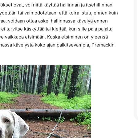
kset ovat, voi niitä käyttää hallinnan ja itsehillinnän
detään tai vain odotetaan, että koira istuu, ennen kuin
aa, voidaan ottaa askel hallinnassa kävelyä ennen
ei tarvitse käskyttää tai kieltää, kun sille pala palalta
äsee vaikkapa etsimään. Koska etsiminen on yleensä
innassa kävelystä koko ajan palkitsevampia, Premackin