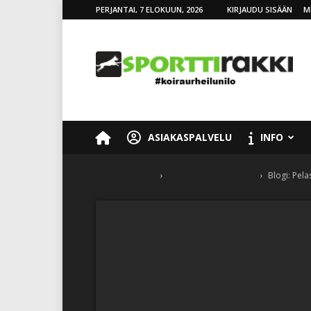
PERJANTAI, 7 ELOKUUN, 2026
KIRJAUDU SISÄÄN
M
SporttiRakki
ASIAKASPALVELU
INFO
Etusivu
Nuuski tämä
Blogi: Pel