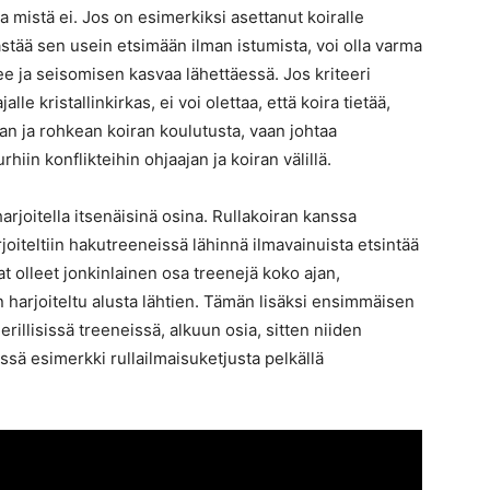
ja mistä ei. Jos on esimerkiksi asettanut koiralle
stää sen usein etsimään ilman istumista, voi olla varma
ee ja seisomisen kasvaa lähettäessä. Jos kriteeri
lle kristallinkirkas, ei voi olettaa, että koira tietää,
man ja rohkean koiran koulutusta, vaan johtaa
iin konflikteihin ohjaajan ja koiran välillä.
arjoitella itsenäisinä osina. Rullakoiran kanssa
iteltiin hakutreeneissä lähinnä ilmavainuista etsintää
vat olleet jonkinlainen osa treenejä koko ajan,
harjoiteltu alusta lähtien. Tämän lisäksi ensimmäisen
erillisissä treeneissä, alkuun osia, sitten niiden
ässä esimerkki rullailmaisuketjusta pelkällä