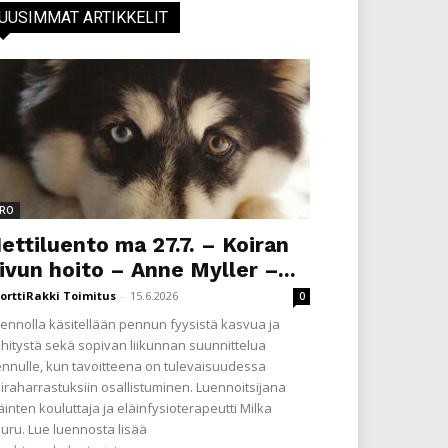
UUSIMMAT ARTIKKELIT
RO
ettiluento ma 27.7. – Koiran
ivun hoito – Anne Myller –...
orttiRakki Toimitus
-
15.6.2026
0
ennolla käsitellään pennun fyysistä kasvua ja
hitystä sekä sopivan liikunnan suunnittelua
nnulle, kun tavoitteena on tulevaisuudessa
iraharrastuksiin osallistuminen. Luennoitsijana
äinten kouluttaja ja eläinfysioterapeutti Milka
uru. Lue luennosta lisää