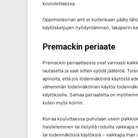
koulutettaessa.
Oppimisteorian anti ei kuitenkaan pääty täh
käytösketjujen hyödyntäminen, takaperin k
Premackin periaate
Premackin periaatteesta ovat varmasti kaikk
lautaselta ja saat sitten syödä jäätelöä. T
apinoita, että jos todennäköistä käytöstä 
vähemmän todennäköinen käytös todennäköis
käytökselle. Samaa periaatetta on myöhemmin 
kuten myös koiriin.
Koiraa kouluttaessa puhutaan usein palkkiokä
haisteleminen tai tietyillä roduilla vaikkapa
tai todennäköisiä käytöksiä – vaikkapa iha