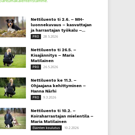
apahtumakalenteristamme
.
Nettiluento ti 2.6. – MH-
luonnekuvaus – kasvattajan
ja harrastajan työkalu –...
28.5.2026
PRO
Nettiluento ti 26.5. –
Kisajännitys – Maria
Matilainen
26.5.2026
PRO
Nettiluento ke 11.3. –
Ohjaajana kehittyminen –
Hanna Närhi
9.3.2026
PRO
Nettiluento ti 10.2. –
Koiraharrastajan mielentila –
Maria Matilainen
10.2.2026
Eläinten koulutus