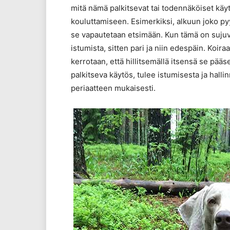
mitä nämä palkitsevat tai todennäköiset käytö
kouluttamiseen. Esimerkiksi, alkuun joko pyy
se vapautetaan etsimään. Kun tämä on sujuv
istumista, sitten pari ja niin edespäin. Koiraa 
kerrotaan, että hillitsemällä itsensä se pä
palkitseva käytös, tulee istumisesta ja hall
periaatteen mukaisesti.