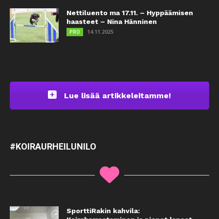
Nettiluento ma 17.11. – Hyppäämisen
haasteet – Nina Hänninen
14.11.2025
PRO
Lue lisää artikkeleitamme!
#KOIRAURHEILUNILO
SporttiRakin kahvila: