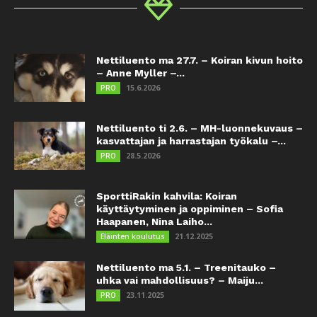
Nettiluento ma 27.7. – Koiran kivun hoito
– Anne Myller –...
15.6.2026
PRO
Nettiluento ti 2.6. – MH-luonnekuvaus –
kasvattajan ja harrastajan työkalu –...
28.5.2026
PRO
SporttiRakin kahvila: Koiran
käyttäytyminen ja oppiminen – Sofia
Haapanen, Nina Laiho...
21.12.2025
Eläinten koulutus
Nettiluento ma 5.1. – Treenitauko –
uhka vai mahdollisuus? – Maiju...
23.11.2025
PRO