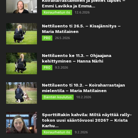
Koiraharrastaminen ja pienet lapset –
Emmi Lavikka ja Emma...
12.6.2026
Koiraurheilun ilo
Nettiluento ti 26.5. – Kisajännitys –
Maria Matilainen
26.5.2026
PRO
Nettiluento ke 11.3. – Ohjaajana
kehittyminen – Hanna Närhi
9.3.2026
PRO
Nettiluento ti 10.2. – Koiraharrastajan
mielentila – Maria Matilainen
10.2.2026
Eläinten koulutus
SporttiRakin kahvila: Miltä näyttää rally-
tokon uusi sääntövuosi 2026? – Krista
Karhu...
9.2.2026
Koiraurheilun ilo