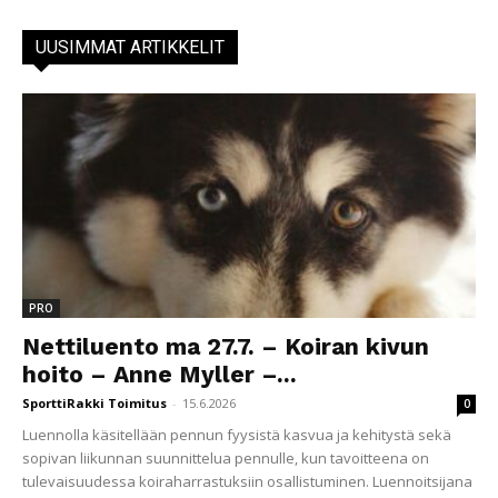
UUSIMMAT ARTIKKELIT
PRO
Nettiluento ma 27.7. – Koiran kivun
hoito – Anne Myller –...
SporttiRakki Toimitus
-
15.6.2026
0
Luennolla käsitellään pennun fyysistä kasvua ja kehitystä sekä
sopivan liikunnan suunnittelua pennulle, kun tavoitteena on
tulevaisuudessa koiraharrastuksiin osallistuminen. Luennoitsijana