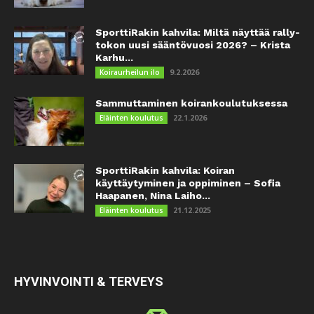
SporttiRakin kahvila: Miltä näyttää rally-
tokon uusi sääntövuosi 2026? – Krista
Karhu...
9.2.2026
Koiraurheilun ilo
Sammuttaminen koirankoulutuksessa
22.1.2026
Eläinten koulutus
SporttiRakin kahvila: Koiran
käyttäytyminen ja oppiminen – Sofia
Haapanen, Nina Laiho...
21.12.2025
Eläinten koulutus
HYVINVOINTI & TERVEYS