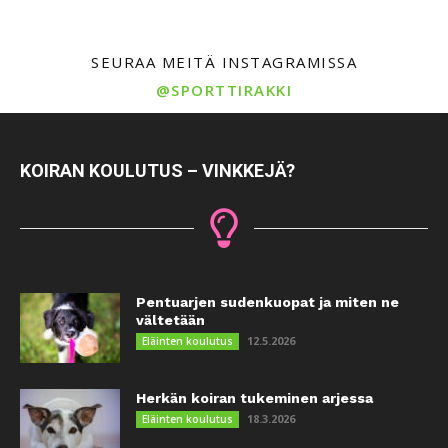
SEURAA MEITÄ INSTAGRAMISSA
@SPORTTIRAKKI
KOIRAN KOULUTUS – VINKKEJÄ?
Pentuarjen sudenkuopat ja miten ne
vältetään
12.5.2026
Eläinten koulutus
Herkän koiran tukeminen arjessa
18.3.2026
Eläinten koulutus