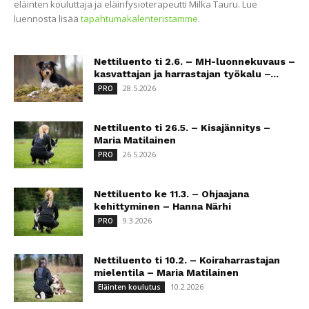
eläinten kouluttaja ja eläinfysioterapeutti Milka Tauru. Lue
luennosta lisää
tapahtumakalenteristamme
.
Nettiluento ti 2.6. – MH-luonnekuvaus –
kasvattajan ja harrastajan työkalu –...
28.5.2026
PRO
Nettiluento ti 26.5. – Kisajännitys –
Maria Matilainen
26.5.2026
PRO
Nettiluento ke 11.3. – Ohjaajana
kehittyminen – Hanna Närhi
9.3.2026
PRO
Nettiluento ti 10.2. – Koiraharrastajan
mielentila – Maria Matilainen
10.2.2026
Eläinten koulutus