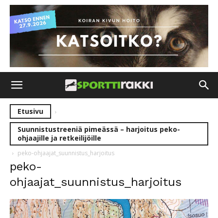
Etusivu
Suunnistustreeniä pimeässä – harjoitus peko-
ohjaajille ja retkeilijöille
peko-ohjaajat_suunnistus_harjoitus
peko-
ohjaajat_suunnistus_harjoitus