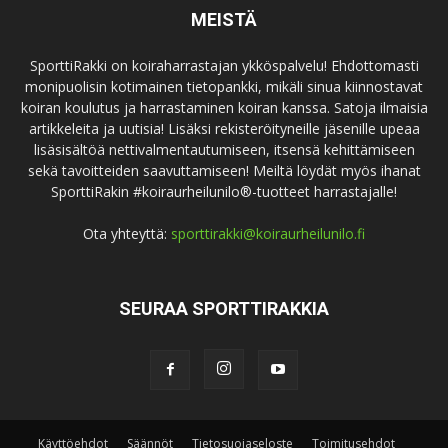
MEISTÄ
SporttiRakki on koiraharrastajan ykköspalvelu! Ehdottomasti
monipuolisin kotimainen tietopankki, mikäli sinua kiinnostavat
koiran koulutus ja harrastaminen koiran kanssa. Satoja ilmaisia
artikkeleita ja uutisia! Lisäksi rekisteröityneille jäsenille upeaa
lisäsisältöä nettivalmentautumiseen, itsensä kehittämiseen
sekä tavoitteiden saavuttamiseen! Meiltä löydät myös ihanat
SporttiRakin #koiraurheilunilo®-tuotteet harrastajalle!
Ota yhteyttä:
sporttirakki@koiraurheilunilo.fi
SEURAA SPORTTIRAKKIA
Käyttöehdot
Säännöt
Tietosuojaseloste
Toimitusehdot