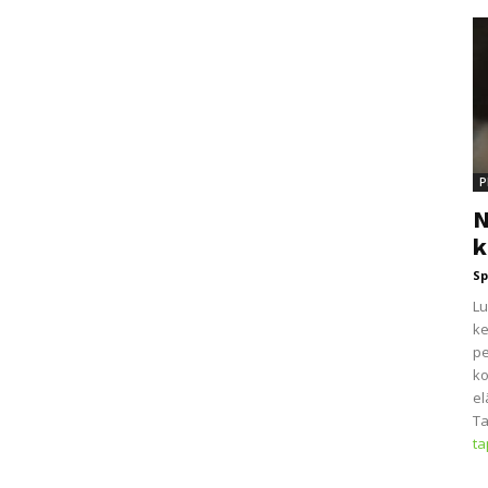
P
N
k
Sp
Lu
ke
pe
ko
el
Ta
t