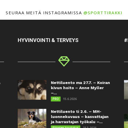
SEURAA MEITÄ INSTAGRAMISSA
@SPORTTIRAKKI
HYVINVOINTI & TERVEYS
#
a
Nettiluento ma 27.7. – Koiran
kivun hoito – Anne Myller
–...
15.6.2026
PRO
Nettiluento ti 2.6. – MH-
luonnekuvaus – kasvattajan
ja harrastajan työkalu –...
28.5.2026
Eläinten koulutus