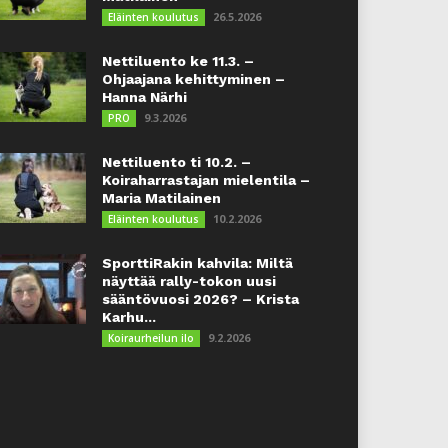
26.5.2026
Eläinten koulutus
Nettiluento ke 11.3. –
Ohjaajana kehittyminen –
Hanna Närhi
9.3.2026
PRO
Nettiluento ti 10.2. –
Koiraharrastajan mielentila –
Maria Matilainen
10.2.2026
Eläinten koulutus
SporttiRakin kahvila: Miltä
näyttää rally-tokon uusi
sääntövuosi 2026? – Krista
Karhu...
9.2.2026
Koiraurheilun ilo