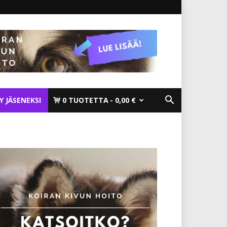
TY JÄSENEKSI
0 TUOTETTA
0,00 €