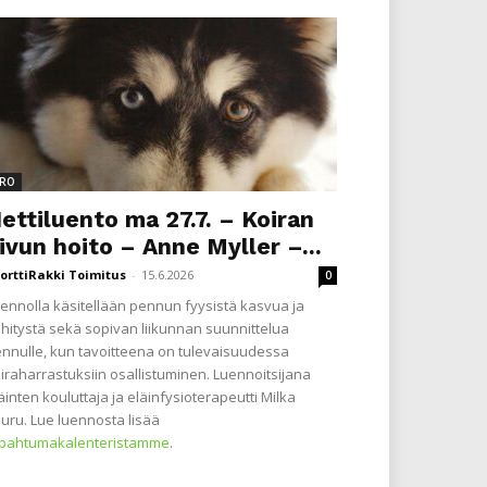
RO
ettiluento ma 27.7. – Koiran
ivun hoito – Anne Myller –...
orttiRakki Toimitus
-
15.6.2026
0
ennolla käsitellään pennun fyysistä kasvua ja
hitystä sekä sopivan liikunnan suunnittelua
nnulle, kun tavoitteena on tulevaisuudessa
iraharrastuksiin osallistuminen. Luennoitsijana
äinten kouluttaja ja eläinfysioterapeutti Milka
uru. Lue luennosta lisää
apahtumakalenteristamme
.