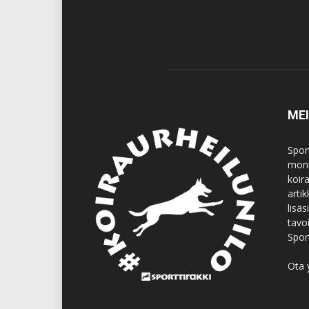
ME
Spor
moni
koir
artik
lisä
tavo
Spor
Ota 