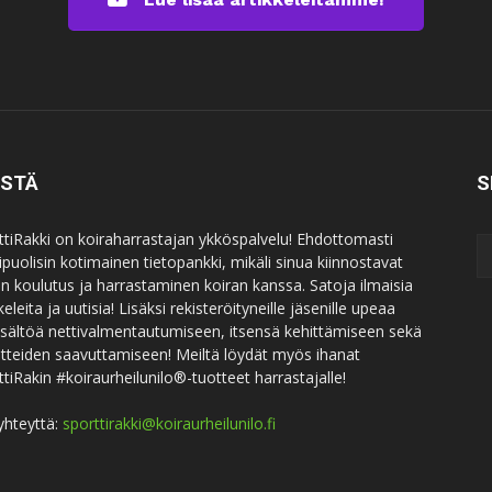
ISTÄ
S
ttiRakki on koiraharrastajan ykköspalvelu! Ehdottomasti
puolisin kotimainen tietopankki, mikäli sinua kiinnostavat
an koulutus ja harrastaminen koiran kanssa. Satoja ilmaisia
keleita ja uutisia! Lisäksi rekisteröityneille jäsenille upeaa
sisältöä nettivalmentautumiseen, itsensä kehittämiseen sekä
itteiden saavuttamiseen! Meiltä löydät myös ihanat
ttiRakin #koiraurheilunilo®-tuotteet harrastajalle!
yhteyttä:
sporttirakki@koiraurheilunilo.fi