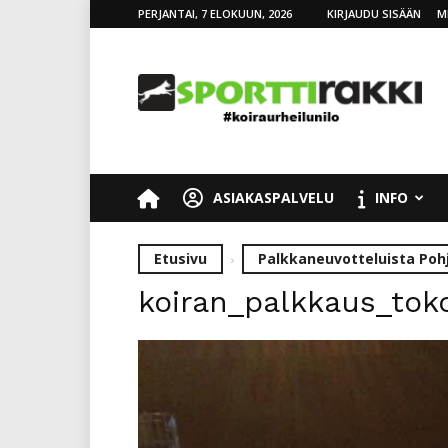
PERJANTAI, 7 ELOKUUN, 2026
KIRJAUDU SISÄÄN
M
SporttiRakki
ASIAKASPALVELU
INFO
Etusivu
Palkkaneuvotteluista Poh
koiran_palkkaus_tok