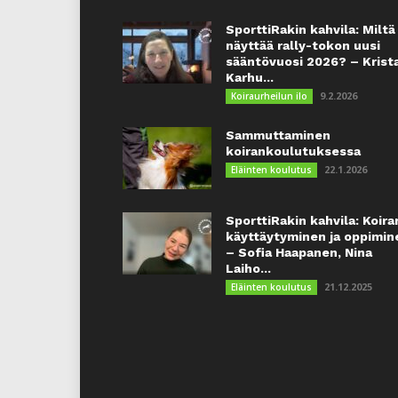
SporttiRakin kahvila: Miltä
näyttää rally-tokon uusi
sääntövuosi 2026? – Krist
Karhu...
9.2.2026
Koiraurheilun ilo
Sammuttaminen
koirankoulutuksessa
22.1.2026
Eläinten koulutus
SporttiRakin kahvila: Koira
käyttäytyminen ja oppimin
– Sofia Haapanen, Nina
Laiho...
21.12.2025
Eläinten koulutus