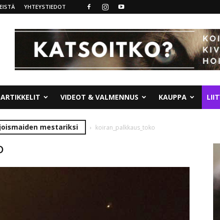
EISTÄ
YHTEYSTIEDOT
ARTIKKELIT
VIDEOT & VALMENNUS
KAUPPA
LII
joismaiden mestariksi
koiran_palkkaus_toko
o