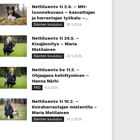
Nettiluento ti 2.6. – MH-
luonnekuvaus – kasvattajan
ja harrastajan työkalu –...
28.5.2026
Eläinten koulutus
Nettiluento ti 26.5. –
Kisajännitys – Maria
Matilainen
26.5.2026
Eläinten koulutus
Nettiluento ke 11.3. –
Ohjaajana kehittyminen –
Hanna Närhi
9.3.2026
PRO
Nettiluento ti 10.2. –
Koiraharrastajan mielentila –
Maria Matilainen
10.2.2026
Eläinten koulutus