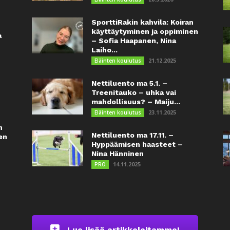
SporttiRakin kahvila: Koiran
käyttäytyminen ja oppiminen
a
– Sofia Haapanen, Nina
Laiho...
21.12.2025
Eläinten koulutus
Nettiluento ma 5.1. –
Treenitauko – uhka vai
mahdollisuus? – Maiju...
23.11.2025
Eläinten koulutus
n
Nettiluento ma 17.11. –
en
Hyppäämisen haasteet –
Nina Hänninen
14.11.2025
PRO
Lue lisää artikkeleitamme!