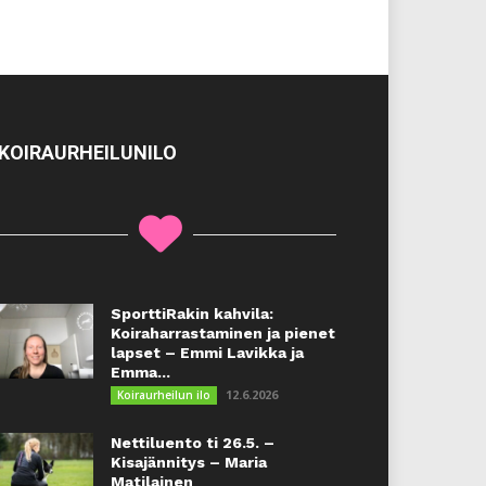
KOIRAURHEILUNILO
SporttiRakin kahvila:
Koiraharrastaminen ja pienet
lapset – Emmi Lavikka ja
Emma...
12.6.2026
Koiraurheilun ilo
Nettiluento ti 26.5. –
Kisajännitys – Maria
Matilainen