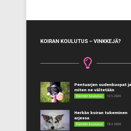
KOIRAN KOULUTUS – VINKKEJÄ?
Pentuarjen sudenkuopat j
miten ne vältetään
12.5.2026
Eläinten koulutus
Herkän koiran tukeminen
arjessa
18.3.2026
Eläinten koulutus