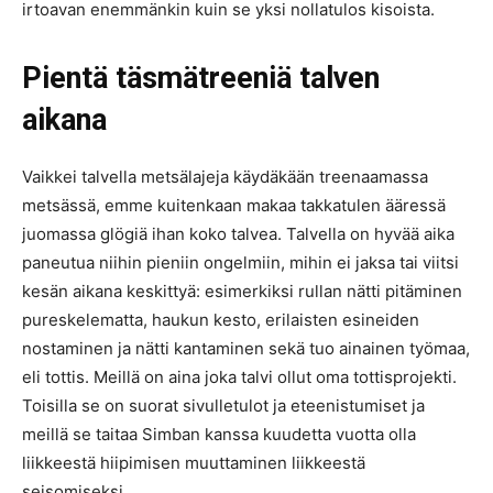
irtoavan enemmänkin kuin se yksi nollatulos kisoista.
Pientä täsmätreeniä talven
aikana
Vaikkei talvella metsälajeja käydäkään treenaamassa
metsässä, emme kuitenkaan makaa takkatulen ääressä
juomassa glögiä ihan koko talvea. Talvella on hyvää aika
paneutua niihin pieniin ongelmiin, mihin ei jaksa tai viitsi
kesän aikana keskittyä: esimerkiksi rullan nätti pitäminen
pureskelematta, haukun kesto, erilaisten esineiden
nostaminen ja nätti kantaminen sekä tuo ainainen työmaa,
eli tottis. Meillä on aina joka talvi ollut oma tottisprojekti.
Toisilla se on suorat sivulletulot ja eteenistumiset ja
meillä se taitaa Simban kanssa kuudetta vuotta olla
liikkeestä hiipimisen muuttaminen liikkeestä
seisomiseksi.