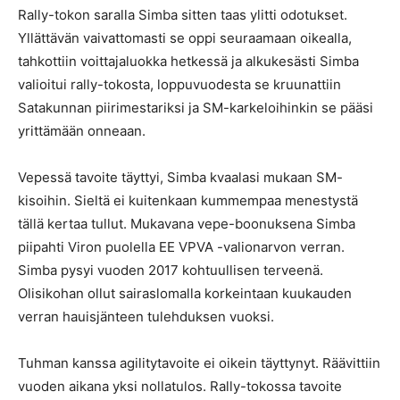
Rally-tokon saralla Simba sitten taas ylitti odotukset.
Yllättävän vaivattomasti se oppi seuraamaan oikealla,
tahkottiin voittajaluokka hetkessä ja alkukesästi Simba
valioitui rally-tokosta, loppuvuodesta se kruunattiin
Satakunnan piirimestariksi ja SM-karkeloihinkin se pääsi
yrittämään onneaan.
Vepessä tavoite täyttyi, Simba kvaalasi mukaan SM-
kisoihin. Sieltä ei kuitenkaan kummempaa menestystä
tällä kertaa tullut. Mukavana vepe-boonuksena Simba
piipahti Viron puolella EE VPVA -valionarvon verran.
Simba pysyi vuoden 2017 kohtuullisen terveenä.
Olisikohan ollut sairaslomalla korkeintaan kuukauden
verran hauisjänteen tulehduksen vuoksi.
Tuhman kanssa agilitytavoite ei oikein täyttynyt. Räävittiin
vuoden aikana yksi nollatulos. Rally-tokossa tavoite