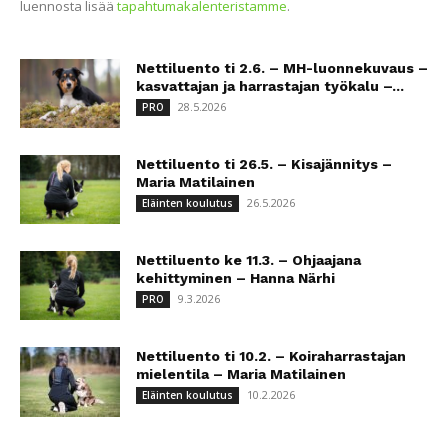
luennosta lisää
tapahtumakalenteristamme
.
Nettiluento ti 2.6. – MH-luonnekuvaus –
kasvattajan ja harrastajan työkalu –...
28.5.2026
PRO
Nettiluento ti 26.5. – Kisajännitys –
Maria Matilainen
26.5.2026
Eläinten koulutus
Nettiluento ke 11.3. – Ohjaajana
kehittyminen – Hanna Närhi
9.3.2026
PRO
Nettiluento ti 10.2. – Koiraharrastajan
mielentila – Maria Matilainen
10.2.2026
Eläinten koulutus