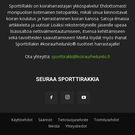
SporttiRakki on koiraharrastajan ykköspalvelu! Ehdottomasti
monipuolisin kotimainen tietopankki, mikäli sinua kiinnostavat
koiran koulutus ja harrastaminen koiran kanssa. Satoja ilmaisia
artikkeleita ja uutisia! Lisäksi rekisteröityneille jäsenille upeaa
lisäsisältöä nettivalmentautumiseen, itsensä kehittämiseen
sekä tavoitteiden saavuttamiseen! Meiltä löydät myös ihanat
SporttiRakin #koiraurheilunilo®-tuotteet harrastajalle!
Ota yhteyttä:
sporttirakki@koiraurheilunilo.fi
SEURAA SPORTTIRAKKIA
Käyttöehdot
Säännöt
Tietosuojaseloste
Toimitusehdot
Meistä
Yhteystiedot