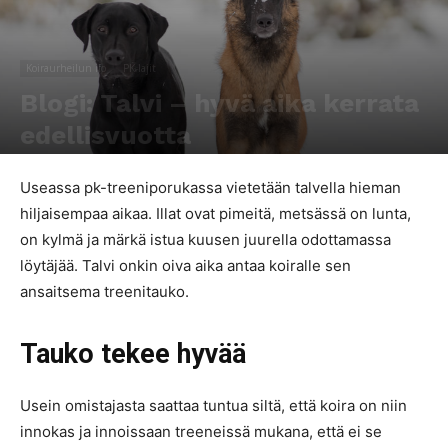
Koiraurheilun ilo
PK-lajit
Blogi: Talvi – hyvä aika kerrata
edellisvuotta
Kirjoittaja
Emma Alve
-
11.1.2018
1003
0
Useassa pk-treeniporukassa vietetään talvella hieman
hiljaisempaa aikaa. Illat ovat pimeitä, metsässä on lunta,
on kylmä ja märkä istua kuusen juurella odottamassa
löytäjää. Talvi onkin oiva aika antaa koiralle sen
ansaitsema treenitauko.
Tauko tekee hyvää
Usein omistajasta saattaa tuntua siltä, että koira on niin
innokas ja innoissaan treeneissä mukana, että ei se