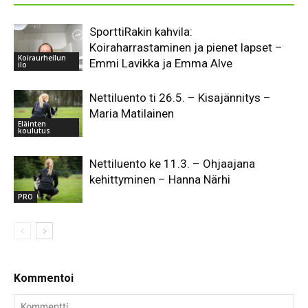
SporttiRakin kahvila:
Koiraharrastaminen ja pienet lapset –
Koiraurheilun
Emmi Lavikka ja Emma Alve
ilo
Nettiluento ti 26.5. – Kisajännitys –
Maria Matilainen
Eläinten
koulutus
Nettiluento ke 11.3. – Ohjaajana
kehittyminen – Hanna Närhi
PRO
Kommentoi