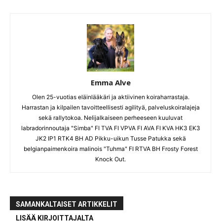
Emma Alve
Olen 25-vuotias eläinlääkäri ja aktiivinen koiraharrastaja.
Harrastan ja kilpailen tavoitteellisesti agilityä, palveluskoiralajeja
sekä rallytokoa. Nelijalkaiseen perheeseen kuuluvat
labradorinnoutaja "Simba" FI TVA FI VPVA FI AVA FI KVA HK3 EK3
JK2 IP1 RTK4 BH AD Pikku-uikun Tusse Patukka sekä
belgianpaimenkoira malinois "Tuhma" FI RTVA BH Frosty Forest
Knock Out.
SAMANKALTAISET ARTIKKELIT
LISÄÄ KIRJOITTAJALTA