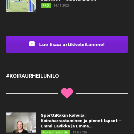
14.11.2025
PRO
Lue lisää artikkeleitamme!
#KOIRAURHEILUNILO
SporttiRakin kahvila:
Koiraharrastaminen ja pienet lapset –
Emmi Lavikka ja Emma...
12.6.2026
Koiraurheilun ilo