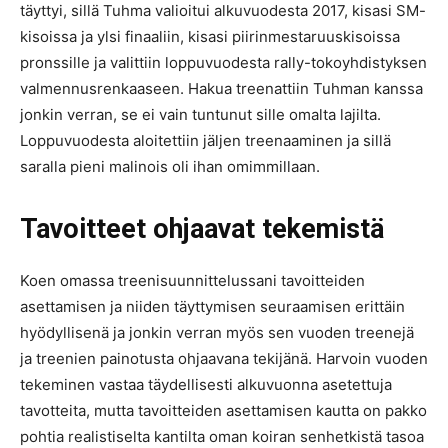
täyttyi, sillä Tuhma valioitui alkuvuodesta 2017, kisasi SM-
kisoissa ja ylsi finaaliin, kisasi piirinmestaruuskisoissa
pronssille ja valittiin loppuvuodesta rally-tokoyhdistyksen
valmennusrenkaaseen. Hakua treenattiin Tuhman kanssa
jonkin verran, se ei vain tuntunut sille omalta lajilta.
Loppuvuodesta aloitettiin jäljen treenaaminen ja sillä
saralla pieni malinois oli ihan omimmillaan.
Tavoitteet ohjaavat tekemistä
Koen omassa treenisuunnittelussani tavoitteiden
asettamisen ja niiden täyttymisen seuraamisen erittäin
hyödyllisenä ja jonkin verran myös sen vuoden treenejä
ja treenien painotusta ohjaavana tekijänä. Harvoin vuoden
tekeminen vastaa täydellisesti alkuvuonna asetettuja
tavotteita, mutta tavoitteiden asettamisen kautta on pakko
pohtia realistiselta kantilta oman koiran senhetkistä tasoa