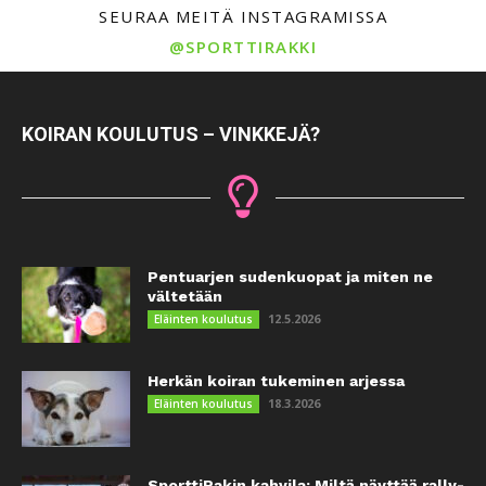
SEURAA MEITÄ INSTAGRAMISSA
@SPORTTIRAKKI
KOIRAN KOULUTUS – VINKKEJÄ?
Pentuarjen sudenkuopat ja miten ne
vältetään
12.5.2026
Eläinten koulutus
Herkän koiran tukeminen arjessa
18.3.2026
Eläinten koulutus
SporttiRakin kahvila: Miltä näyttää rally-