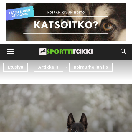
Etusivu
Artikkelit
Koiraurheilun ilo