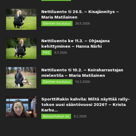
Nettiluento ti 26.5. – Kisajännitys –
Maria Matilainen
26.5.2026
Eläinten koulutus
Nettiluento ke 11.3. – Ohjaajana
kehittyminen – Hanna Närhi
9.3.2026
PRO
Nettiluento ti 10.2. – Koiraharrastajan
mielentila – Maria Matilainen
10.2.2026
Eläinten koulutus
SporttiRakin kahvila: Miltä näyttää rally-
tokon uusi sääntövuosi 2026? – Krista
Karhu...
9.2.2026
Koiraurheilun ilo