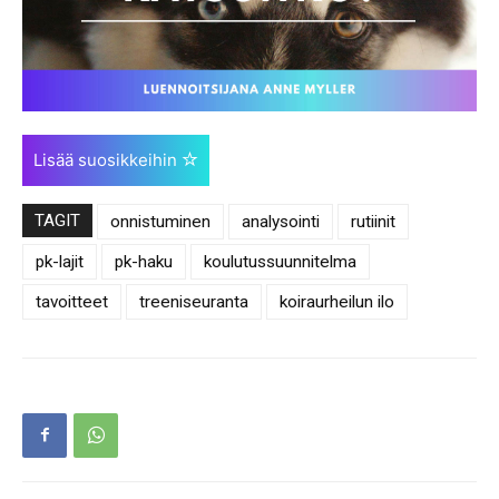
Lisää suosikkeihin
TAGIT
onnistuminen
analysointi
rutiinit
pk-lajit
pk-haku
koulutussuunnitelma
tavoitteet
treeniseuranta
koiraurheilun ilo