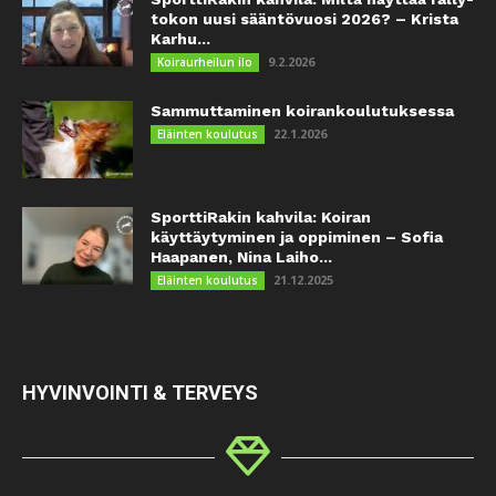
tokon uusi sääntövuosi 2026? – Krista
Karhu...
9.2.2026
Koiraurheilun ilo
Sammuttaminen koirankoulutuksessa
22.1.2026
Eläinten koulutus
SporttiRakin kahvila: Koiran
käyttäytyminen ja oppiminen – Sofia
Haapanen, Nina Laiho...
21.12.2025
Eläinten koulutus
HYVINVOINTI & TERVEYS