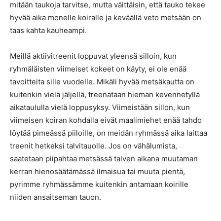
mitään taukoja tarvitse, mutta väittäisin, että tauko tekee
hyvää aika monelle koiralle ja keväällä veto metsään on
taas kahta kauheampi.
Meillä aktiivitreenit loppuvat yleensä silloin, kun
ryhmäläisten viimeiset kokeet on käyty, ei ole enää
tavoitteita sille vuodelle. Mikäli hyvää metsäkautta on
kuitenkin vielä jäljellä, treenataan hieman kevennetyllä
aikataululla vielä loppusyksy. Viimeistään sillon, kun
viimeisen koiran kohdalla eivät maalimiehet enää tahdo
löytää pimeässä piiloille, on meidän ryhmässä aika laittaa
treenit hetkeksi talvitauolle. Jos on vähälumista,
saatetaan piipahtaa metsässä talven aikana muutaman
kerran hienosäätämässä ilmaisua tai muuta pientä,
pyrimme ryhmässämme kuitenkin antamaan koirille
niiden ansaitseman tauon.