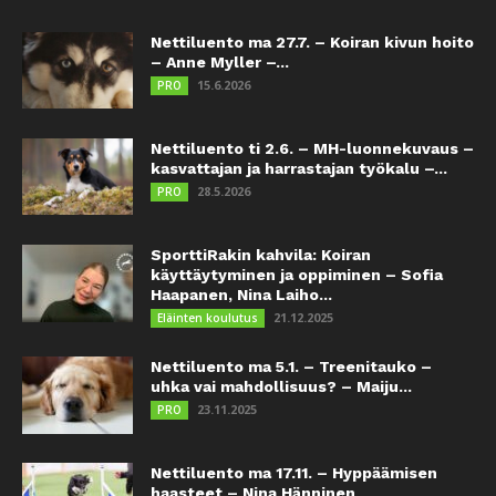
Nettiluento ma 27.7. – Koiran kivun hoito
– Anne Myller –...
15.6.2026
PRO
Nettiluento ti 2.6. – MH-luonnekuvaus –
kasvattajan ja harrastajan työkalu –...
28.5.2026
PRO
SporttiRakin kahvila: Koiran
käyttäytyminen ja oppiminen – Sofia
Haapanen, Nina Laiho...
21.12.2025
Eläinten koulutus
Nettiluento ma 5.1. – Treenitauko –
uhka vai mahdollisuus? – Maiju...
23.11.2025
PRO
Nettiluento ma 17.11. – Hyppäämisen
haasteet – Nina Hänninen