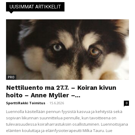
UUSIMMAT ARTIKKELIT
PRO
Nettiluento ma 27.7. – Koiran kivun
hoito – Anne Myller –...
SporttiRakki Toimitus
-
15.6.2026
0
Luennolla käsitellään pennun fyysistä kasvua ja kehitystä sekä
sopivan liikunnan suunnittelua pennulle, kun tavoitteena on
tulevaisuudessa koiraharrastuksiin osallistuminen. Luennoitsijana
eläinten kouluttaja ja eläinfysioterapeutti Milka Tauru. Lue