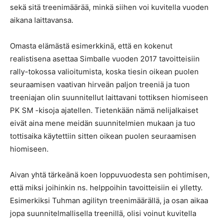
sekä sitä treenimäärää, minkä siihen voi kuvitella vuoden
aikana laittavansa.
Omasta elämästä esimerkkinä, että en kokenut
realistisena asettaa Simballe vuoden 2017 tavoitteisiin
rally-tokossa valioitumista, koska tiesin oikean puolen
seuraamisen vaativan hirveän paljon treeniä ja tuon
treeniajan olin suunnitellut laittavani tottiksen hiomiseen
PK SM -kisoja ajatellen. Tietenkään nämä nelijalkaiset
eivät aina mene meidän suunnitelmien mukaan ja tuo
tottisaika käytettiin sitten oikean puolen seuraamisen
hiomiseen.
Aivan yhtä tärkeänä koen loppuvuodesta sen pohtimisen,
että miksi joihinkin ns. helppoihin tavoitteisiin ei ylletty.
Esimerkiksi Tuhman agilityn treenimäärällä, ja osan aikaa
jopa suunnitelmallisella treenillä, olisi voinut kuvitella