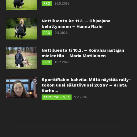
26.5.2026
PRO
Nettiluento ke 11.3. – Ohjaajana
kehittyminen – Hanna Närhi
9.3.2026
PRO
Nettiluento ti 10.2. – Koiraharrastajan
mielentila – Maria Matilainen
10.2.2026
PRO
SporttiRakin kahvila: Miltä näyttää rally-
tokon uusi sääntövuosi 2026? – Krista
Karhu...
9.2.2026
Koiraurheilun ilo