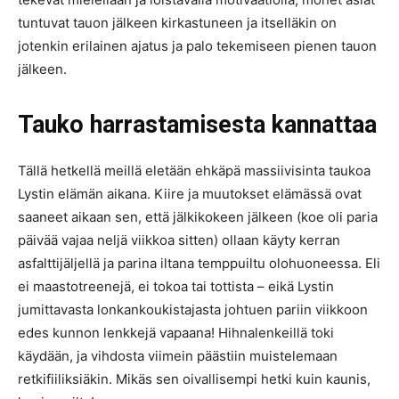
tuntuvat tauon jälkeen kirkastuneen ja itselläkin on
jotenkin erilainen ajatus ja palo tekemiseen pienen tauon
jälkeen.
Tauko harrastamisesta kannattaa
Tällä hetkellä meillä eletään ehkäpä massiivisinta taukoa
Lystin elämän aikana. Kiire ja muutokset elämässä ovat
saaneet aikaan sen, että jälkikokeen jälkeen (koe oli paria
päivää vajaa neljä viikkoa sitten) ollaan käyty kerran
asfalttijäljellä ja parina iltana temppuiltu olohuoneessa. Eli
ei maastotreenejä, ei tokoa tai tottista – eikä Lystin
jumittavasta lonkankoukistajasta johtuen pariin viikkoon
edes kunnon lenkkejä vapaana! Hihnalenkeillä toki
käydään, ja vihdosta viimein päästiin muistelemaan
retkifiiliksiäkin. Mikäs sen oivallisempi hetki kuin kaunis,