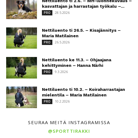
Nettiluento ti 2.6. – MH-luonnekuvaus –
kasvattajan ja harrastajan työkalu –...
28.5.2026
PRO
Nettiluento ti 26.5. – Kisajännitys –
Maria Matilainen
26.5.2026
PRO
Nettiluento ke 11.3. – Ohjaajana
kehittyminen – Hanna Närhi
9.3.2026
PRO
Nettiluento ti 10.2. – Koiraharrastajan
mielentila – Maria Matilainen
10.2.2026
PRO
SEURAA MEITÄ INSTAGRAMISSA
@SPORTTIRAKKI