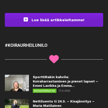
Lue lisää artikkeleitamme!
#KOIRAURHEILUNILO
SporttiRakin kahvila:
Koiraharrastaminen ja pienet lapset –
Emmi Lavikka ja Emma...
12.6.2026
Koiraurheilun ilo
Nettiluento ti 26.5. – Kisajännitys –
Maria Matilainen