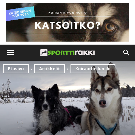
Etusivu
Artikkelit
Koiraurheilun ilo