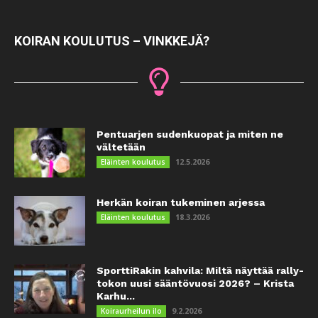
KOIRAN KOULUTUS – VINKKEJÄ?
Pentuarjen sudenkuopat ja miten ne
vältetään
12.5.2026
Eläinten koulutus
Herkän koiran tukeminen arjessa
18.3.2026
Eläinten koulutus
SporttiRakin kahvila: Miltä näyttää rally-
tokon uusi sääntövuosi 2026? – Krista
Karhu...
9.2.2026
Koiraurheilun ilo