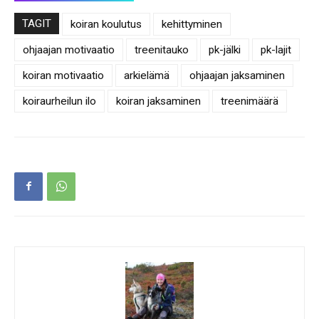
TAGIT
koiran koulutus
kehittyminen
ohjaajan motivaatio
treenitauko
pk-jälki
pk-lajit
koiran motivaatio
arkielämä
ohjaajan jaksaminen
koiraurheilun ilo
koiran jaksaminen
treenimäärä