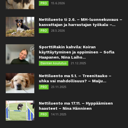
15.6.2026
PRO
Nettiluento ti 2.6. – MH-luonnekuvaus –
kasvattajan ja harrastajan työkalu –...
28.5.2026
PRO
SporttiRakin kahvila: Koiran
käyttäytyminen ja oppiminen – Sofia
Haapanen, Nina Laiho...
21.12.2025
Eläinten koulutus
Nettiluento ma 5.1. – Treenitauko –
uhka vai mahdollisuus? – Maiju...
23.11.2025
PRO
Nettiluento ma 17.11. – Hyppäämisen
haasteet – Nina Hänninen
14.11.2025
PRO