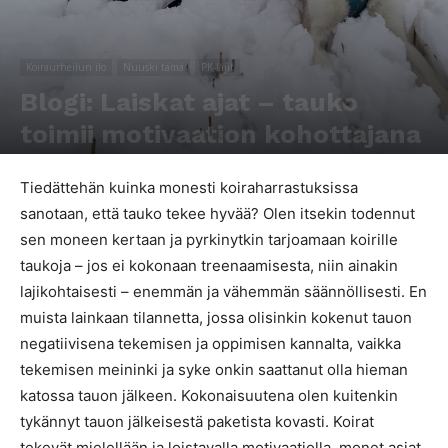
Koiraurheilun ilo
Nuuski tämä
PK-lajit
Blogi: Laiskat ajat – tauko
toimii motivaation kohottajana
Kirjoittaja
Katariina Salo
-
2.2.2018
1166
0
Tiedättehän kuinka monesti koiraharrastuksissa
sanotaan, että tauko tekee hyvää? Olen itsekin todennut
sen moneen kertaan ja pyrkinytkin tarjoamaan koirille
taukoja – jos ei kokonaan treenaamisesta, niin ainakin
lajikohtaisesti – enemmän ja vähemmän säännöllisesti. En
muista lainkaan tilannetta, jossa olisinkin kokenut tauon
negatiivisena tekemisen ja oppimisen kannalta, vaikka
tekemisen meininki ja syke onkin saattanut olla hieman
katossa tauon jälkeen. Kokonaisuutena olen kuitenkin
tykännyt tauon jälkeisestä paketista kovasti. Koirat
tekevät mielellään ja loistavalla motivaatiolla, monet asiat