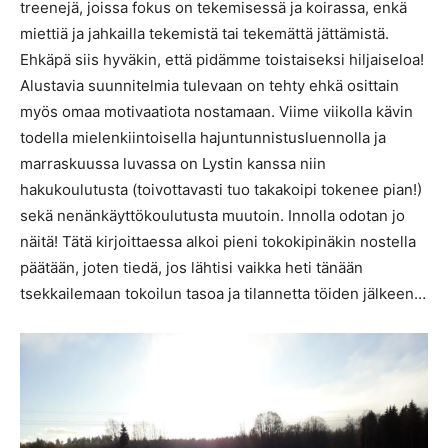
treenejä, joissa fokus on tekemisessä ja koirassa, enkä
miettiä ja jahkailla tekemistä tai tekemättä jättämistä.
Ehkäpä siis hyväkin, että pidämme toistaiseksi hiljaiseloa!
Alustavia suunnitelmia tulevaan on tehty ehkä osittain
myös omaa motivaatiota nostamaan. Viime viikolla kävin
todella mielenkiintoisella hajuntunnistusluennolla ja
marraskuussa luvassa on Lystin kanssa niin
hakukoulutusta (toivottavasti tuo takakoipi tokenee pian!)
sekä nenänkäyttökoulutusta muutoin. Innolla odotan jo
näitä! Tätä kirjoittaessa alkoi pieni tokokipinäkin nostella
päätään, joten tiedä, jos lähtisi vaikka heti tänään
tsekkailemaan tokoilun tasoa ja tilannetta töiden jälkeen…