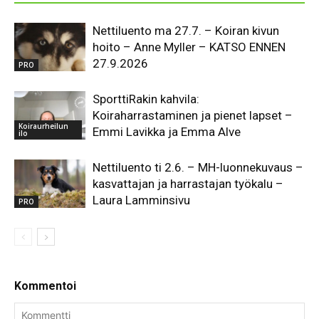
Nettiluento ma 27.7. – Koiran kivun
hoito – Anne Myller – KATSO ENNEN
27.9.2026
PRO
SporttiRakin kahvila:
Koiraharrastaminen ja pienet lapset –
Koiraurheilun
Emmi Lavikka ja Emma Alve
ilo
Nettiluento ti 2.6. – MH-luonnekuvaus –
kasvattajan ja harrastajan työkalu –
Laura Lamminsivu
PRO
Kommentoi