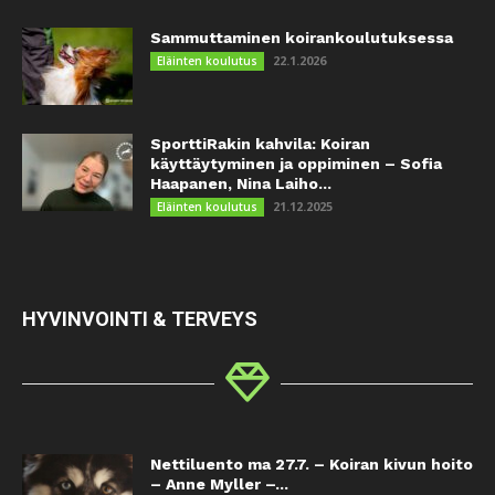
Sammuttaminen koirankoulutuksessa
22.1.2026
Eläinten koulutus
SporttiRakin kahvila: Koiran
käyttäytyminen ja oppiminen – Sofia
Haapanen, Nina Laiho...
21.12.2025
Eläinten koulutus
HYVINVOINTI & TERVEYS
Nettiluento ma 27.7. – Koiran kivun hoito
– Anne Myller –...