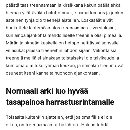
päästä taas treenaamaan ja kirsikkana kakun päällä ehkä
hieman yllättäväkin haluttomuus, saamattomuus ja jonkin
asteinen tyhjä olo treenejä ajatellen. Loskasäät eivät
houkuttele lähtemään ulos treenaamaan – varsinkaan,
kun ainoa ajankohta mahdolliselle treenille olisi pimeällä.
Märän ja pimeän keskellä on helppo heittäytyä sohvalle
villasukat jalassa treeneihin lähdön sijaan. Viikoittaisia
treenejä meillä ei ainakaan toistaiseksi ole talvikaudella
kuin omatoimitokoryhmän kesken, ja nämäkin treenit ovat
osuneet itseni kannalta huonoon ajankohtaan.
Normaali arki luo hyvää
tasapainoa harrastusrintamalle
Toisaalta kuitenkin ajattelen, että jos oma fiilis ei ole
oikea, on treenaamaan turha lähteä. Haluan tehdä