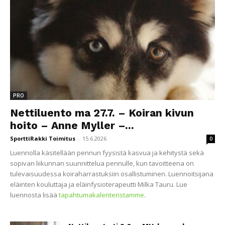
PRO
Nettiluento ma 27.7. – Koiran kivun
hoito – Anne Myller –...
SporttiRakki Toimitus
-
15.6.2026
0
Luennolla käsitellään pennun fyysistä kasvua ja kehitystä sekä
sopivan liikunnan suunnittelua pennulle, kun tavoitteena on
tulevaisuudessa koiraharrastuksiin osallistuminen. Luennoitsijana
eläinten kouluttaja ja eläinfysioterapeutti Milka Tauru. Lue
luennosta lisää
tapahtumakalenteristamme
.