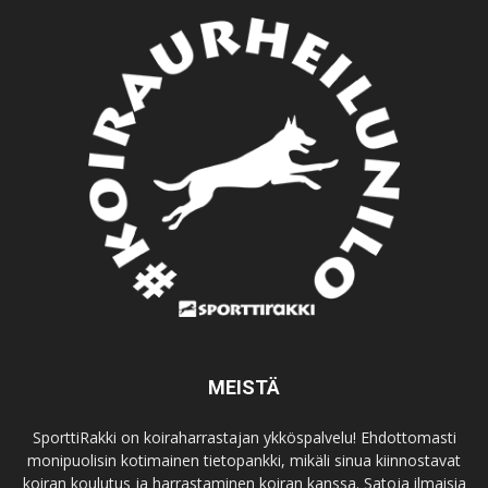
MEISTÄ
SporttiRakki on koiraharrastajan ykköspalvelu! Ehdottomasti
monipuolisin kotimainen tietopankki, mikäli sinua kiinnostavat
koiran koulutus ja harrastaminen koiran kanssa. Satoja ilmaisia