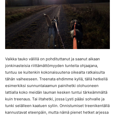
Vaikka tauko välillä on pohdituttanut ja saanut aikaan
jonkinasteisia riittämättömyyden tunteita ohjaajana,
tuntuu se kuitenkin kokonaisuutena oikealta ratkaisulta
tähän vaiheeseen. Treenata ehdimme kyllä, tällä hetkellä
esimerkiksi sunnuntaiaamun painihetki olohuoneen
lattialla koko meidän lauman kesken tuntui tärkeämmältä
kuin treenaus. Tai iltahetki, jossa Lysti pääsi sohvalle ja
tunki selälleen kaatuen syliin. Onnistumiset treenikentällä
kannustavat eteenpäin, mutta nämä pienet hetket arjessa