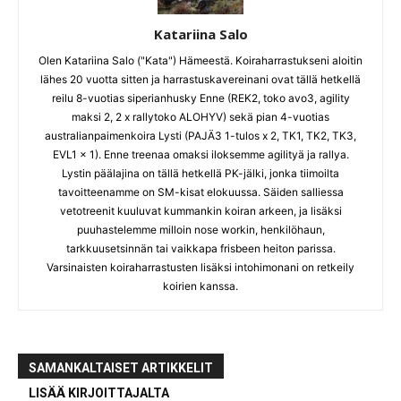
Katariina Salo
Olen Katariina Salo ("Kata") Hämeestä. Koiraharrastukseni aloitin
lähes 20 vuotta sitten ja harrastuskavereinani ovat tällä hetkellä
reilu 8-vuotias siperianhusky Enne (REK2, toko avo3, agility
maksi 2, 2 x rallytoko ALOHYV) sekä pian 4-vuotias
australianpaimenkoira Lysti (PAJÄ3 1-tulos x 2, TK1, TK2, TK3,
EVL1 x 1). Enne treenaa omaksi iloksemme agilityä ja rallya.
Lystin päälajina on tällä hetkellä PK-jälki, jonka tiimoilta
tavoitteenamme on SM-kisat elokuussa. Säiden salliessa
vetotreenit kuuluvat kummankin koiran arkeen, ja lisäksi
puuhastelemme milloin nose workin, henkilöhaun,
tarkkuusetsinnän tai vaikkapa frisbeen heiton parissa.
Varsinaisten koiraharrastusten lisäksi intohimonani on retkeily
koirien kanssa.
SAMANKALTAISET ARTIKKELIT
LISÄÄ KIRJOITTAJALTA