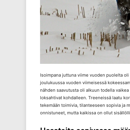
Isoimpana juttuna viime vuoden puolelta oli 
joulukuussa vuoden viimeisessä kokeessa
nähden saavutusta oli alkuun todella vaikea u
loksahtivat kohdalleen. Treeneissä laatu k
tekemään toimivia, tilanteeseen sopivia ja mi
onnistuneet, mutta kaikissa on ollut sisällöl