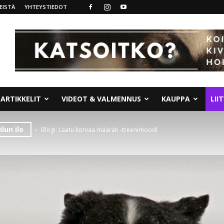
EISTÄ
YHTEYSTIEDOT
ARTIKKELIT
VIDEOT & VALMENNUS
KAUPPA
LII
lun ilo
Blogi: Laatu korvaa määrän -treenimoodi