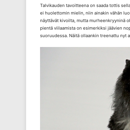
Talvikauden tavoitteena on saada tottis sell
ei huolettomin mielin, niin ainakin vähän l
näyttävät kivoilta, mutta murheenkryyninä ol
pientä viilaamista on esimerkiksi jäävien n
suoruudessa. Näitä ollaankin treenattu nyt a