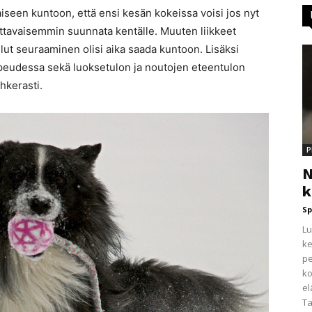
aiseen kuntoon, että ensi kesän kokeissa voisi jos nyt
uottavaisemmin suunnata kentälle. Muuten liikkeet
lut seuraaminen olisi aika saada kuntoon. Lisäksi
opeudessa sekä luoksetulon ja noutojen eteentulon
hkerasti.
P
N
k
Sp
Lu
ke
pe
ko
el
Ta