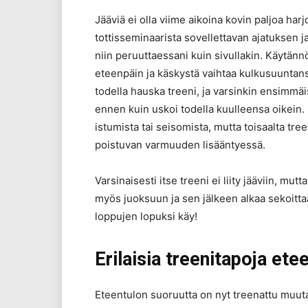
Jääviä ei olla viime aikoina kovin paljoa har
tottisseminaarista sovellettavan ajatuksen
niin peruuttaessani kuin sivullakin. Käytännö
eteenpäin ja käskystä vaihtaa kulkusuuntan
todella hauska treeni, ja varsinkin ensimmäis
ennen kuin uskoi todella kuulleensa oikein.
istumista tai seisomista, mutta toisaalta t
poistuvan varmuuden lisääntyessä.
Varsinaisesti itse treeni ei liity jääviin, m
myös juoksuun ja sen jälkeen alkaa sekoittaa
loppujen lopuksi käy!
Erilaisia treenitapoja ete
Eteentulon suoruutta on nyt treenattu muuta