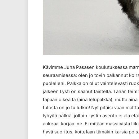
Kävimme Juha Pasasen koulutuksessa marras
seuraamisessa: olen jo tovin palkannut koira
puolelleni. Palkka on ollut vaihtelevasti ruok
jälkeen Lysti on saanut taistella. Tähän te
tapaan oikealta (aina lelupalkka), mutta aina
tulosta on jo tullutkin! Nyt pitäisi vaan maltt
lyhyitä pätkiä, jolloin Lystin asento ei ala e
aukeaa, korjaa jne. Ei mitään massiivista li
hyvä suoritus, koitetaan tämäkin karsia pois