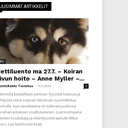
UUSIMMAT ARTIKKELIT
RO
ettiluento ma 27.7. – Koiran
ivun hoito – Anne Myller –...
orttiRakki Toimitus
-
15.6.2026
0
ennolla käsitellään pennun fyysistä kasvua ja
hitystä sekä sopivan liikunnan suunnittelua
nnulle, kun tavoitteena on tulevaisuudessa
iraharrastuksiin osallistuminen. Luennoitsijana
äinten kouluttaja ja eläinfysioterapeutti Milka
uru. Lue luennosta lisää