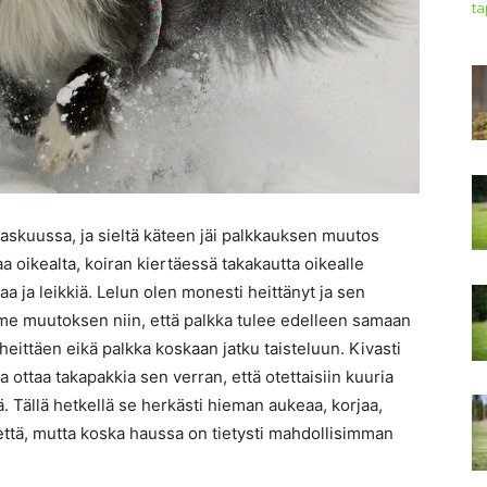
t
kuussa, ja sieltä käteen jäi palkkauksen muutos
a oikealta, koiran kiertäessä takakautta oikealle
aa ja leikkiä. Lelun olen monesti heittänyt ja sen
imme muutoksen niin, että palkka tulee edelleen samaan
 heittäen eikä palkka koskaan jatku taisteluun. Kivasti
aa ottaa takapakkia sen verran, että otettaisiin kuuria
lää. Tällä hetkellä se herkästi hieman aukeaa, korjaa,
ikettä, mutta koska haussa on tietysti mahdollisimman
.