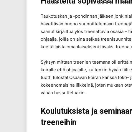
Haasteita sopivassa määri
Taukotuskan ja -pohdinnan jälkeen jonkinla
hävettävän huono suunnittelemaan treenej
saanut kirjailtua ylös treenattavia osasia – 
ohjaajia, joilla on aina selkeä treenisuunnite
koe tällaista omanlaisekseni tavaksi treenata
Syksyn mittaan treenien teemana oli erittäi
koiralle että ohjaajalle, kuitenkin hyvän fii
tuotti tulosta! Osaavan koiran kanssa toko- j
kokeenomaisina liikkeinä, joten mukaan otettii
vähän hassutteluakin.
Koulutuksista ja seminaar
treeneihin