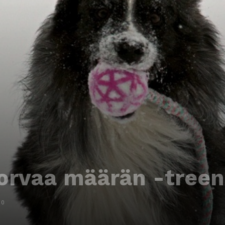
korvaa määrän -tree
0