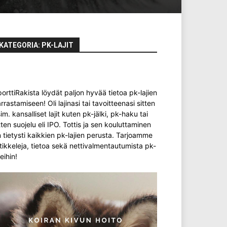
KATEGORIA: PK-LAJIT
orttiRakista löydät paljon hyvää tietoa pk-lajien
rrastamiseen! Oli lajinasi tai tavoitteenasi sitten
im. kansalliset lajit kuten pk-jälki, pk-haku tai
tten suojelu eli IPO. Tottis ja sen kouluttaminen
 tietysti kaikkien pk-lajien perusta. Tarjoamme
tikkeleja, tietoa sekä nettivalmentautumista pk-
jeihin!