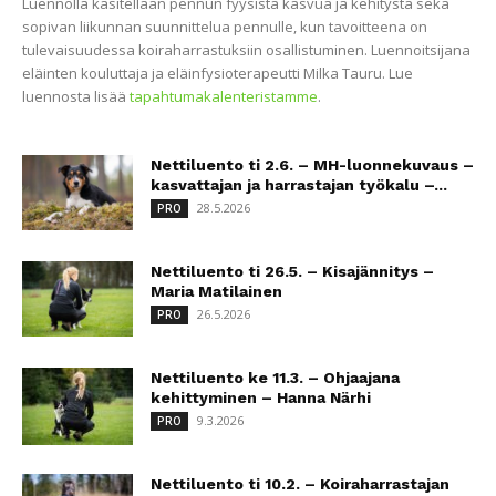
Luennolla käsitellään pennun fyysistä kasvua ja kehitystä sekä
sopivan liikunnan suunnittelua pennulle, kun tavoitteena on
tulevaisuudessa koiraharrastuksiin osallistuminen. Luennoitsijana
eläinten kouluttaja ja eläinfysioterapeutti Milka Tauru. Lue
luennosta lisää
tapahtumakalenteristamme
.
Nettiluento ti 2.6. – MH-luonnekuvaus –
kasvattajan ja harrastajan työkalu –...
28.5.2026
PRO
Nettiluento ti 26.5. – Kisajännitys –
Maria Matilainen
26.5.2026
PRO
Nettiluento ke 11.3. – Ohjaajana
kehittyminen – Hanna Närhi
9.3.2026
PRO
Nettiluento ti 10.2. – Koiraharrastajan