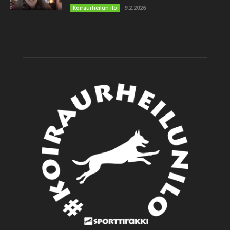
9.2.2026
Koiraurheilun ilo