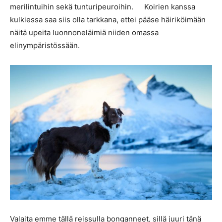
merilintuihin sekä tunturipeuroihin. Koirien kanssa
kulkiessa saa siis olla tarkkana, ettei pääse häiriköimään
näitä upeita luonnoneläimiä niiden omassa
elinympäristössään.
Valaita emme tällä reissulla bonganneet, sillä juuri tänä