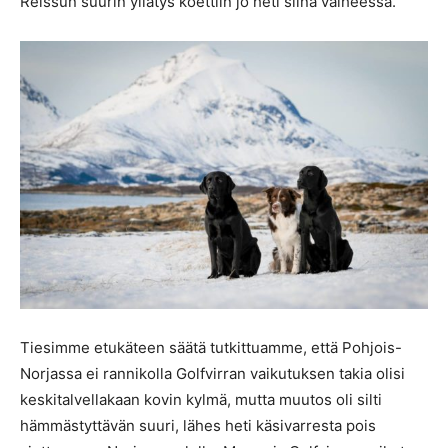
Reissun suurin yllätys koettiin jo heti siinä vaiheessa.
Tiesimme etukäteen säätä tutkittuamme, että Pohjois-
Norjassa ei rannikolla Golfvirran vaikutuksen takia olisi
keskitalvellakaan kovin kylmä, mutta muutos oli silti
hämmästyttävän suuri, lähes heti käsivarresta pois