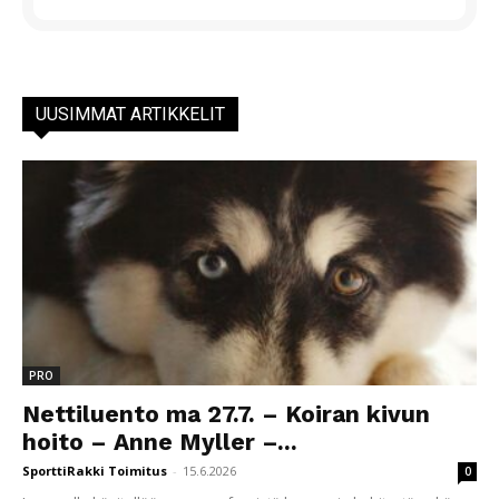
UUSIMMAT ARTIKKELIT
PRO
Nettiluento ma 27.7. – Koiran kivun
hoito – Anne Myller –...
SporttiRakki Toimitus
-
15.6.2026
0