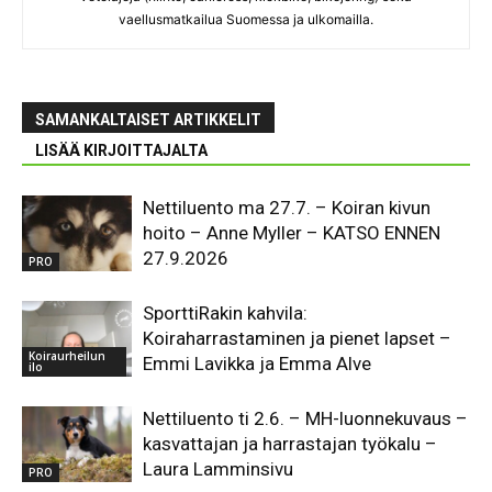
vaellusmatkailua Suomessa ja ulkomailla.
SAMANKALTAISET ARTIKKELIT
LISÄÄ KIRJOITTAJALTA
Nettiluento ma 27.7. – Koiran kivun
hoito – Anne Myller – KATSO ENNEN
27.9.2026
PRO
SporttiRakin kahvila:
Koiraharrastaminen ja pienet lapset –
Koiraurheilun
Emmi Lavikka ja Emma Alve
ilo
Nettiluento ti 2.6. – MH-luonnekuvaus –
kasvattajan ja harrastajan työkalu –
Laura Lamminsivu
PRO