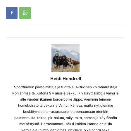
Heidi Hendrell
SporttiRakin päätoimittaja ja tuottaja. Aktiivinen koiraharrastaja
Pohjanmaalta. Kotona 9 v aussie Jekku, 7 v käyttislabbis Vainu ja
alle vuoden ikäinen bordercollie Jippo. Aiemmin teimme
homekoiratöitä Jekun ja Vainun kanssa, mutta nyt olemme
keskittyneet harrastuspuolelle treenaamaan etenkin
paimennusta, tokoa, pk-hakua, rally-toko, nomea ja käytännön
metsästystä. Harrastamme lisäksi koirien kanssa erilaisia
vetolajeja (hiihto, canicross, kickbike, bikejoring) sekä