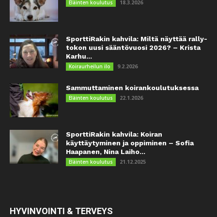
18.3.2026
Eläinten koulutus
SporttiRakin kahvila: Miltä näyttää rally-
tokon uusi sääntövuosi 2026? – Krista
Karhu...
9.2.2026
Koiraurheilun ilo
Sammuttaminen koirankoulutuksessa
22.1.2026
Eläinten koulutus
SporttiRakin kahvila: Koiran
käyttäytyminen ja oppiminen – Sofia
Haapanen, Nina Laiho...
21.12.2025
Eläinten koulutus
HYVINVOINTI & TERVEYS