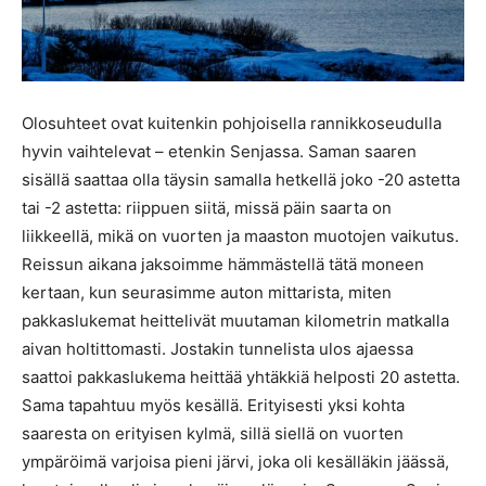
Olosuhteet ovat kuitenkin pohjoisella rannikkoseudulla
hyvin vaihtelevat – etenkin Senjassa. Saman saaren
sisällä saattaa olla täysin samalla hetkellä joko -20 astetta
tai -2 astetta: riippuen siitä, missä päin saarta on
liikkeellä, mikä on vuorten ja maaston muotojen vaikutus.
Reissun aikana jaksoimme hämmästellä tätä moneen
kertaan, kun seurasimme auton mittarista, miten
pakkaslukemat heittelivät muutaman kilometrin matkalla
aivan holtittomasti. Jostakin tunnelista ulos ajaessa
saattoi pakkaslukema heittää yhtäkkiä helposti 20 astetta.
Sama tapahtuu myös kesällä. Erityisesti yksi kohta
saaresta on erityisen kylmä, sillä siellä on vuorten
ympäröimä varjoisa pieni järvi, joka oli kesälläkin jäässä,