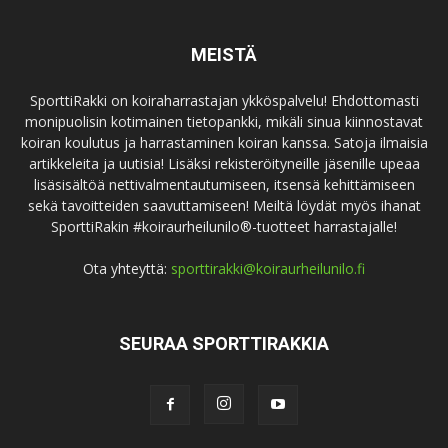
MEISTÄ
SporttiRakki on koiraharrastajan ykköspalvelu! Ehdottomasti
monipuolisin kotimainen tietopankki, mikäli sinua kiinnostavat
koiran koulutus ja harrastaminen koiran kanssa. Satoja ilmaisia
artikkeleita ja uutisia! Lisäksi rekisteröityneille jäsenille upeaa
lisäsisältöä nettivalmentautumiseen, itsensä kehittämiseen
sekä tavoitteiden saavuttamiseen! Meiltä löydät myös ihanat
SporttiRakin #koiraurheilunilo®-tuotteet harrastajalle!
Ota yhteyttä:
sporttirakki@koiraurheilunilo.fi
SEURAA SPORTTIRAKKIA