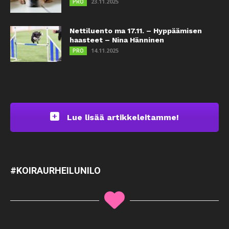
23.11.2025
PRO
Nettiluento ma 17.11. – Hyppäämisen
haasteet – Nina Hänninen
14.11.2025
PRO
Lue lisää artikkeleitamme!
#KOIRAURHEILUNILO