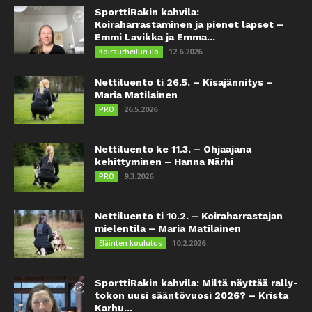
SporttiRakin kahvila:
Koiraharrastaminen ja pienet lapset –
Emmi Lavikka ja Emma...
12.6.2026
Koiraurheilun ilo
Nettiluento ti 26.5. – Kisajännitys –
Maria Matilainen
26.5.2026
PRO
Nettiluento ke 11.3. – Ohjaajana
kehittyminen – Hanna Närhi
9.3.2026
PRO
Nettiluento ti 10.2. – Koiraharrastajan
mielentila – Maria Matilainen
10.2.2026
Eläinten koulutus
SporttiRakin kahvila: Miltä näyttää rally-
tokon uusi sääntövuosi 2026? – Krista
Karhu...