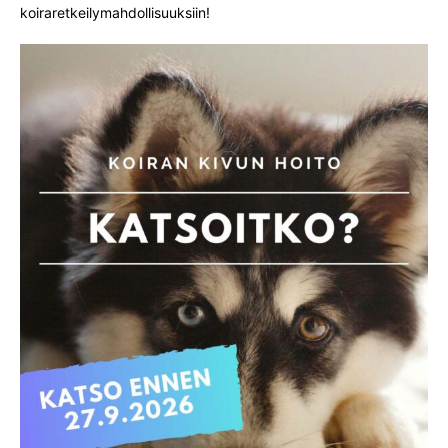
koiraretkeilymahdollisuuksiin!