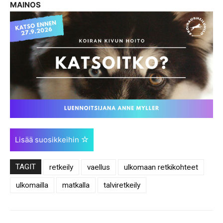
MAINOS
Lisää suosikkeihin
TAGIT
retkeily
vaellus
ulkomaan retkikohteet
ulkomailla
matkalla
talviretkeily