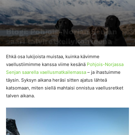
Nuuski tämä
Retkeily
Blogi: Pohjois-Norjan Senjan
saari talviretkeilykohteena
Kirjoittaja
Heidi Hendrell
-
25.4.2018
2441
0
Ehkä osa lukijoista muistaa, kuinka kävimme
vaellustiimimme kanssa viime kesänä
Pohjois-Norjassa
Senjan saarella vaellusmatkailemassa
– ja ihastuimme
täysin. Syksyn aikana heräsi sitten ajatus lähteä
katsomaan, miten siellä mahtaisi onnistua vaellusretket
talven aikana.