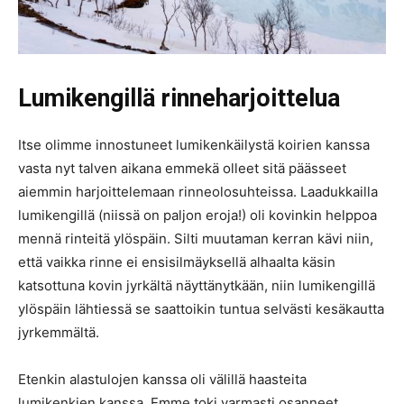
Lumikengillä rinneharjoittelua
Itse olimme innostuneet lumikenkäilystä koirien kanssa
vasta nyt talven aikana emmekä olleet sitä päässeet
aiemmin harjoittelemaan rinneolosuhteissa. Laadukkailla
lumikengillä (niissä on paljon eroja!) oli kovinkin helppoa
mennä rinteitä ylöspäin. Silti muutaman kerran kävi niin,
että vaikka rinne ei ensisilmäyksellä alhaalta käsin
katsottuna kovin jyrkältä näyttänytkään, niin lumikengillä
ylöspäin lähtiessä se saattoikin tuntua selvästi kesäkautta
jyrkemmältä.
Etenkin alastulojen kanssa oli välillä haasteita
lumikenkien kanssa. Emme toki varmasti osanneet