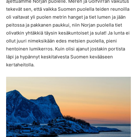
ajettuamme Norjan puolelle. Meren ja Golfvirran vaikutus
tekevät sen, että vaikka Suomen puolella teiden reunoilla
oli valtavat yli puolen metrin hanget ja tiet lumen ja jään
peitossa ja pakkanen paukkui, niin Norjan puolella tiet
olivatkin yhtäkkiä täysin kesäkuntoiset ja sulat! Ja lunta ei
ollut juuri nimeksikään edes metsien puolella, pieni
hentoinen lumikerros. Kuin olisi ajanut jostakin portista
läpi ja hypännyt keskitalvesta Suomen kevääseen
kertaheitolla.