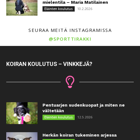
mielentila – Maria Matilainen
10.2.2026
Eläinten koulutus
SEURAA MEITÄ INSTAGRAMISSA
@SPORTTIRAKKI
KOIRAN KOULUTUS – VINKKEJÄ?
Pentuarjen sudenkuopat ja miten ne
vältetään
12.5.2026
Eläinten koulutus
Herkän koiran tukeminen arjessa