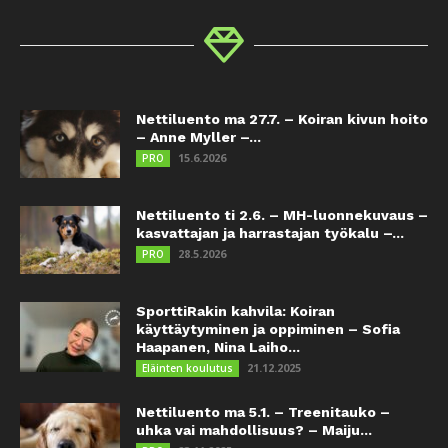
Nettiluento ma 27.7. – Koiran kivun hoito
– Anne Myller –...
15.6.2026
PRO
Nettiluento ti 2.6. – MH-luonnekuvaus –
kasvattajan ja harrastajan työkalu –...
28.5.2026
PRO
SporttiRakin kahvila: Koiran
käyttäytyminen ja oppiminen – Sofia
Haapanen, Nina Laiho...
21.12.2025
Eläinten koulutus
Nettiluento ma 5.1. – Treenitauko –
uhka vai mahdollisuus? – Maiju...