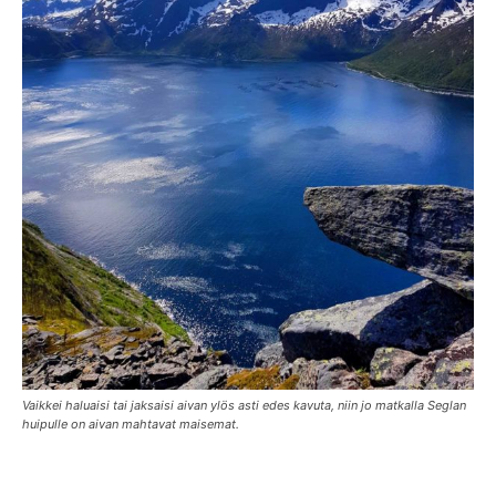
Vaikkei haluaisi tai jaksaisi aivan ylös asti edes kavuta, niin jo matkalla Seglan
huipulle on aivan mahtavat maisemat.