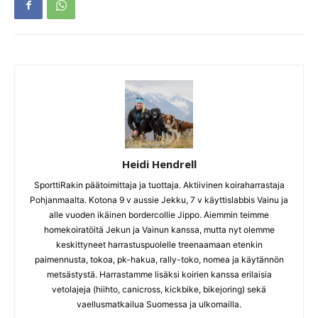
Heidi Hendrell
SporttiRakin päätoimittaja ja tuottaja. Aktiivinen koiraharrastaja
Pohjanmaalta. Kotona 9 v aussie Jekku, 7 v käyttislabbis Vainu ja
alle vuoden ikäinen bordercollie Jippo. Aiemmin teimme
homekoiratöitä Jekun ja Vainun kanssa, mutta nyt olemme
keskittyneet harrastuspuolelle treenaamaan etenkin
paimennusta, tokoa, pk-hakua, rally-toko, nomea ja käytännön
metsästystä. Harrastamme lisäksi koirien kanssa erilaisia
vetolajeja (hiihto, canicross, kickbike, bikejoring) sekä
vaellusmatkailua Suomessa ja ulkomailla.