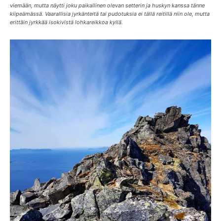
viemään, mutta näytti joku paikallinen olevan setterin ja huskyn kanssa tänne
kiipeämässä. Vaarallisia jyrkänteitä tai pudotuksia ei tällä reitillä niin ole, mutta
erittäin jyrkkää isokivistä lohkareikkoa kyllä.