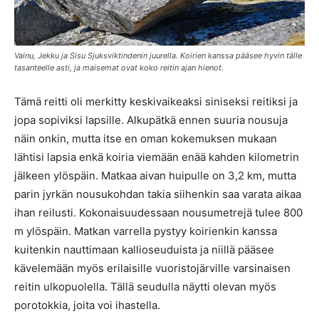
Vainu, Jekku ja Sisu Sjuksviktindenin juurella. Koirien kanssa pääsee hyvin tälle
tasanteelle asti, ja maisemat ovat koko reitin ajan hienot.
Tämä reitti oli merkitty keskivaikeaksi siniseksi reitiksi ja
jopa sopiviksi lapsille. Alkupätkä ennen suuria nousuja
näin onkin, mutta itse en oman kokemuksen mukaan
lähtisi lapsia enkä koiria viemään enää kahden kilometrin
jälkeen ylöspäin. Matkaa aivan huipulle on 3,2 km, mutta
parin jyrkän nousukohdan takia siihenkin saa varata aikaa
ihan reilusti. Kokonaisuudessaan nousumetrejä tulee 800
m ylöspäin. Matkan varrella pystyy koirienkin kanssa
kuitenkin nauttimaan kallioseuduista ja niillä pääsee
kävelemään myös erilaisille vuoristojärville varsinaisen
reitin ulkopuolella. Tällä seudulla näytti olevan myös
porotokkia, joita voi ihastella.