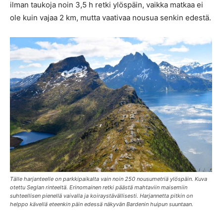
ilman taukoja noin 3,5 h retki ylöspäin, vaikka matkaa ei
ole kuin vajaa 2 km, mutta vaativaa nousua senkin edestä.
Tälle harjanteelle on parkkipaikalta vain noin 250 nousumetriä ylöspäin. Kuva
otettu Seglan rinteeltä. Erinomainen retki päästä mahtaviin maisemiin
suhteellisen pienellä vaivalla ja koiraystävällisesti. Harjannetta pitkin on
helppo kävellä eteenkin päin edessä näkyvän Bardenin huipun suuntaan.