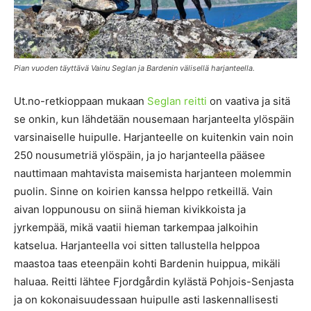
Pian vuoden täyttävä Vainu Seglan ja Bardenin välisellä harjanteella.
Ut.no-retkioppaan mukaan
Seglan reitti
on vaativa ja sitä
se onkin, kun lähdetään nousemaan harjanteelta ylöspäin
varsinaiselle huipulle. Harjanteelle on kuitenkin vain noin
250 nousumetriä ylöspäin, ja jo harjanteella pääsee
nauttimaan mahtavista maisemista harjanteen molemmin
puolin. Sinne on koirien kanssa helppo retkeillä. Vain
aivan loppunousu on siinä hieman kivikkoista ja
jyrkempää, mikä vaatii hieman tarkempaa jalkoihin
katselua. Harjanteella voi sitten tallustella helppoa
maastoa taas eteenpäin kohti Bardenin huippua, mikäli
haluaa. Reitti lähtee Fjordgårdin kylästä Pohjois-Senjasta
ja on kokonaisuudessaan huipulle asti laskennallisesti