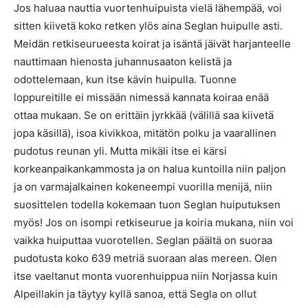
Jos haluaa nauttia vuortenhuipuista vielä lähempää, voi
sitten kiivetä koko retken ylös aina Seglan huipulle asti.
Meidän retkiseurueesta koirat ja isäntä jäivät harjanteelle
nauttimaan hienosta juhannusaaton kelistä ja
odottelemaan, kun itse kävin huipulla. Tuonne
loppureitille ei missään nimessä kannata koiraa enää
ottaa mukaan. Se on erittäin jyrkkää (välillä saa kiivetä
jopa käsillä), isoa kivikkoa, mitätön polku ja vaarallinen
pudotus reunan yli. Mutta mikäli itse ei kärsi
korkeanpaikankammosta ja on halua kuntoilla niin paljon
ja on varmajalkainen kokeneempi vuorilla menijä, niin
suosittelen todella kokemaan tuon Seglan huiputuksen
myös! Jos on isompi retkiseurue ja koiria mukana, niin voi
vaikka huiputtaa vuorotellen. Seglan päältä on suoraa
pudotusta koko 639 metriä suoraan alas mereen. Olen
itse vaeltanut monta vuorenhuippua niin Norjassa kuin
Alpeillakin ja täytyy kyllä sanoa, että Segla on ollut