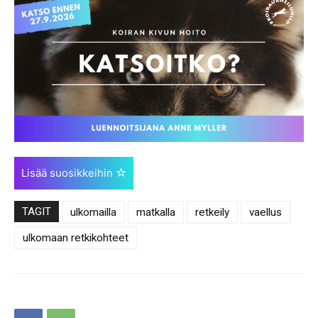
Lisää suosikkeihin
TAGIT
ulkomailla
matkalla
retkeily
vaellus
ulkomaan retkikohteet