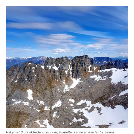
Näkymät Sjursviktindenin (837 m) huipulta. Tänne en itse lähtisi koiria