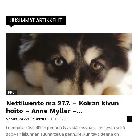
UUSIMMAT ARTIKKELIT
PRO
Nettiluento ma 27.7. – Koiran kivun
hoito – Anne Myller –...
SporttiRakki Toimitus
-
15.6.2026
0
Luennolla käsitellään pennun fyysistä kasvua ja kehitystä sekä
sopivan liikunnan suunnittelua pennulle, kun tavoitteena on