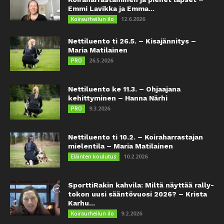
Emmi Lavikka ja Emma...
12.6.2026
Koiraurheilun ilo
Nettiluento ti 26.5. – Kisajännitys –
Maria Matilainen
26.5.2026
PRO
Nettiluento ke 11.3. – Ohjaajana
kehittyminen – Hanna Närhi
9.3.2026
PRO
Nettiluento ti 10.2. – Koiraharrastajan
mielentila – Maria Matilainen
10.2.2026
Eläinten koulutus
SporttiRakin kahvila: Miltä näyttää rally-
tokon uusi sääntövuosi 2026? – Krista
Karhu...
9.2.2026
Koiraurheilun ilo