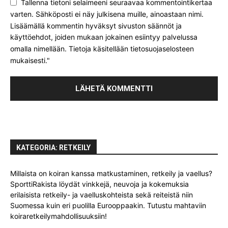
Tallenna tietoni selaimeeni seuraavaa kommentointikertaa
varten. Sähköposti ei näy julkisena muille, ainoastaan nimi.
Lisäämällä kommentin hyväksyt sivuston säännöt ja
käyttöehdot, joiden mukaan jokainen esiintyy palvelussa
omalla nimellään. Tietoja käsitellään tietosuojaselosteen
mukaisesti."
KATEGORIA: RETKEILY
Millaista on koiran kanssa matkustaminen, retkeily ja vaellus?
SporttiRakista löydät vinkkejä, neuvoja ja kokemuksia
erilaisista retkeily- ja vaelluskohteista sekä reiteistä niin
Suomessa kuin eri puolilla Eurooppaakin. Tutustu mahtaviin
koiraretkeilymahdollisuuksiin!