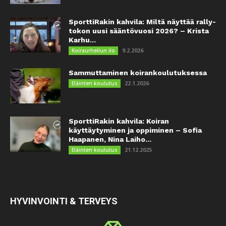
SporttiRakin kahvila: Miltä näyttää rally-
tokon uusi sääntövuosi 2026? – Krista
Karhu...
9.2.2026
Koiraurheilun ilo
Sammuttaminen koirankoulutuksessa
22.1.2026
Eläinten koulutus
SporttiRakin kahvila: Koiran
käyttäytyminen ja oppiminen – Sofia
Haapanen, Nina Laiho...
21.12.2025
Eläinten koulutus
HYVINVOINTI & TERVEYS