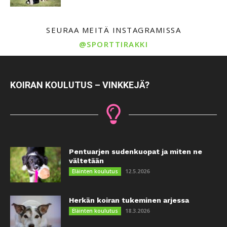
SEURAA MEITÄ INSTAGRAMISSA
@SPORTTIRAKKI
KOIRAN KOULUTUS – VINKKEJÄ?
Pentuarjen sudenkuopat ja miten ne
vältetään
12.5.2026
Eläinten koulutus
Herkän koiran tukeminen arjessa
18.3.2026
Eläinten koulutus