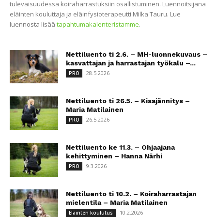
tulevaisuudessa koiraharrastuksiin osallistuminen. Luennoitsijana
eläinten kouluttaja ja eläinfysioterapeutti Milka Tauru. Lue
luennosta lisää
tapahtumakalenteristamme
.
Nettiluento ti 2.6. – MH-luonnekuvaus –
kasvattajan ja harrastajan työkalu –...
28.5.2026
PRO
Nettiluento ti 26.5. – Kisajännitys –
Maria Matilainen
26.5.2026
PRO
Nettiluento ke 11.3. – Ohjaajana
kehittyminen – Hanna Närhi
9.3.2026
PRO
Nettiluento ti 10.2. – Koiraharrastajan
mielentila – Maria Matilainen
10.2.2026
Eläinten koulutus