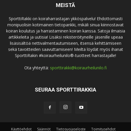
MEISTÄ
SporttiRakki on koiraharrastajan ykköspalvelu! Ehdottomasti
monipuolisin kotimainen tietopankki, mikäli sinua kiinnostavat
koiran koulutus ja harrastaminen koiran kanssa. Satoja ilmaisia
artikkeleita ja uutisia! Lisäksi rekisteröityneille jäsenille upeaa
lisäsisältöä nettivalmentautumiseen, itsensä kehittämiseen
sekä tavoitteiden saavuttamiseen! Meiltä löydät myös ihanat
SporttiRakin #koiraurheilunilo®-tuotteet harrastajalle!
Ota yhteyttä:
sporttirakki@koiraurheilunilo.fi
SEURAA SPORTTIRAKKIA
Käyttöehdot
Säännöt
Tietosuojaseloste
Toimitusehdot