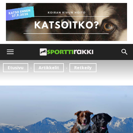
Etusivu
Artikkelit
Retkeily