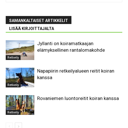
SAMANKALTAISET ARTIKKELIT
LISÄÄ KIRJOITTAJALTA
Jyllanti on koiramatkaajan
elämyksellinen rantalomakohde
Retkeily
Napapiirin retkeilyalueen reitit koiran
kanssa
Retkeily
Rovaniemen luontoreitit koiran kanssa
Retkeily