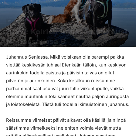
Retkeily
Blogi: Koirien kanssa kuukausi
Norjassa, osa 6
Kirjoittaja
Heidi Hendrell
-
25.6.2017
3569
0
Juhannus Senjassa. Mikä voisikaan olla parempi paikka
viettää keskikesän juhlaa! Etenkään tällöin, kun keskiyön
aurinkokin todella paistaa ja päivisin taivas on ollut
pilvetön ja aurinkoinen. Koko kesäkuun reissumme
parhaimmat säät osuivat juuri tälle viikonlopulle, vaikka
olemme muutenkin toki saaneet nauttia paljon auringosta
ja loistokeleistä. Tästä tuli todella ikimuistoinen juhannus.
Reissumme viimeiset päivät alkavat olla käsillä, ja niinpä
säästimme viimeikseksi ne eniten voimia vievät mutta
erittäin elämykselliset vaellukset. Juhannusaattona