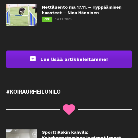
Nettiluento ma 17.11. – Hyppäämisen
haasteet – Nina Hänninen
14.11.2025
PRO
Lue lisää artikkeleitamme!
#KOIRAURHEILUNILO
SporttiRakin kahvila:
Koiraharrastaminen ja pienet lapset –