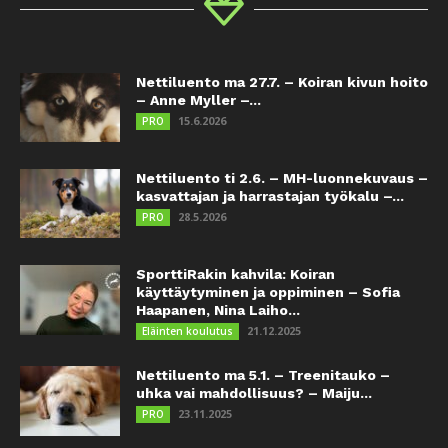
Nettiluento ma 27.7. – Koiran kivun hoito
– Anne Myller –...
15.6.2026
PRO
Nettiluento ti 2.6. – MH-luonnekuvaus –
kasvattajan ja harrastajan työkalu –...
28.5.2026
PRO
SporttiRakin kahvila: Koiran
käyttäytyminen ja oppiminen – Sofia
Haapanen, Nina Laiho...
21.12.2025
Eläinten koulutus
Nettiluento ma 5.1. – Treenitauko –
uhka vai mahdollisuus? – Maiju...
23.11.2025
PRO