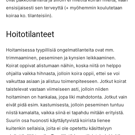
ensisijaisesti sen terveyttä (+ myöhemmin koulutetaan
koiraa ko. tilanteisiin).
Hoitotilanteet
Hoitamisessa tyypillisiä ongelmatilanteita ovat mm.
trimmaaminen, peseminen ja kynsien leikkaaminen.
Koirat oppivat alistumaan näihin, koska niitä on helppo
ohjailla vaikka hihnasta, jolloin koira oppii, ettei se voi
vaikuttaa asiaan ja alistuu toimenpiteeseen. Jotkut koirat
taistelevat vastaan viimeiseen asti, jolloin niiden
hoitaminen on hankalaa, jopa liki mahdotonta. Jotkut vain
eivät pidä esim. kastumisesta, jolloin peseminen tuntuu
niistä kamalalta, vaikka siinä ei tapahdu mitään erityistä.
Suurin osa huonosti käyttäytyvistä koirista lienee
kuitenkin sellaisia, joita ei ole opetettu käsittelyyn