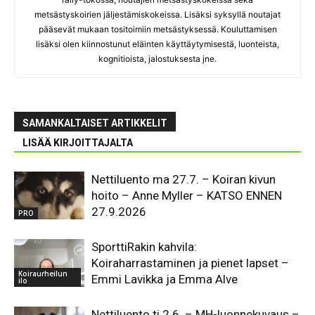
metsästyskoirien jäljestämiskokeissa. Lisäksi syksyllä noutajat
pääsevät mukaan tositoimiin metsästyksessä. Kouluttamisen
lisäksi olen kiinnostunut eläinten käyttäytymisestä, luonteista,
kognitioista, jalostuksesta jne.
SAMANKALTAISET ARTIKKELIT
LISÄÄ KIRJOITTAJALTA
Nettiluento ma 27.7. – Koiran kivun
hoito – Anne Myller – KATSO ENNEN
27.9.2026
PRO
SporttiRakin kahvila:
Koiraharrastaminen ja pienet lapset –
Koiraurheilun
Emmi Lavikka ja Emma Alve
ilo
Nettiluento ti 2.6. – MH-luonnekuvaus –