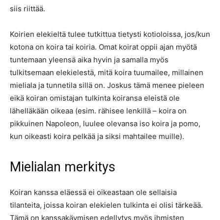
siis riittää.
Koirien elekieltä tulee tutkittua tietysti kotioloissa, jos/kun
kotona on koira tai koiria. Omat koirat oppii ajan myötä
tuntemaan yleensä aika hyvin ja samalla myös
tulkitsemaan elekielestä, mitä koira tuumailee, millainen
mieliala ja tunnetila sillä on. Joskus tämä menee pieleen
eikä koiran omistajan tulkinta koiransa eleistä ole
lähelläkään oikeaa (esim. rähisee lenkillä – koira on
pikkuinen Napoleon, luulee olevansa iso koira ja pomo,
kun oikeasti koira pelkää ja siksi mahtailee muille).
Mielialan merkitys
Koiran kanssa eläessä ei oikeastaan ole sellaisia
tilanteita, joissa koiran elekielen tulkinta ei olisi tärkeää.
Tämä on kanssakäymisen edellytys myös ihmisten