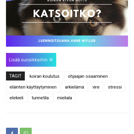
Lisää suosikkeihin
TAGIT
koiran koulutus
ohjaajan osaaminen
eläinten käyttäytyminen
arkielämä
vire
stressi
elekieli
tunnetila
mieliala