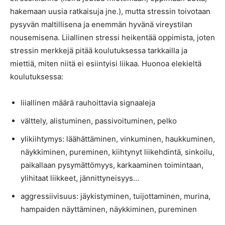
hakemaan uusia ratkaisuja jne.), mutta stressin toivotaan
pysyvän maltillisena ja enemmän hyvänä vireystilan
nousemisena. Liiallinen stressi heikentää oppimista, joten
stressin merkkejä pitää koulutuksessa tarkkailla ja
miettiä, miten niitä ei esiintyisi liikaa. Huonoa elekieltä
koulutuksessa:
liiallinen määrä rauhoittavia signaaleja
välttely, alistuminen, passivoituminen, pelko
ylikiihtymys: läähättäminen, vinkuminen, haukkuminen,
näykkiminen, pureminen, kiihtynyt liikehdintä, sinkoilu,
paikallaan pysymättömyys, karkaaminen toimintaan,
ylihitaat liikkeet, jännittyneisyys…
aggressiivisuus: jäykistyminen, tuijottaminen, murina,
hampaiden näyttäminen, näykkiminen, pureminen