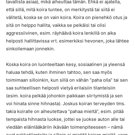
tavallista asiaa), mikä aiheuttaa tämän. Ehkä ei ajatella,
että sillä, mitä koira tuntee, on merkitystä tai siitä ei
välitetä, koska se on vain koira. Koira on pienehkö otus ja
sitä on helppo hallita, vaikka se pelkäisi tai olisi
aggressiivinen, esim. räyhäävä koira lenkillä on aika
helposti hallittavissa vrt. esimerkiksi hevonen, joka lähtee
sinkoilemaan jonnekin.
Koska koira on luonteeltaan kesy, sosiaalinen ja yleensä
haluaa tehdä, kuten ihminen tahtoo, sen saa myös
toimimaan silloinkin, kun sillä on vähän ”paha olla” tai sen
saa suhteellisen helposti vietyä erilaisiin tilanteisiin
(esim. koira pelkää johonkin paikkaan siirtymistä ja sen
voi hinata sinne hihnasta). Joskus koiran terveyden tms.
takia koiralle on aiheutettava ”pahaa mieltä”, esim. pitää
tempaista hihnasta luokse, jottei se juokse auton alle tai
viedään eläinlääkäriin ikävään toimenpiteeseen – nämä
ovat pakkotilanteita ja silloin ei mietitä koiran mieltä, vaan