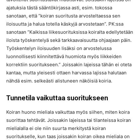
ajatuksia tästä sääntökirjassa asti, esim. tokossa
sanotaan, että ”koiran suoritusta arvosteltaessa sen
iloisuutta ja halua totella käskyjä arvostetaan”. PK:ssa
sanotaan ”Kaikissa liikesuorituksissa koiralta edellytetään
iloista työskentelyä sekä tarkkaavaisuutta ohjaajaan päin.
Työskentelyn iloisuuden lisäksi on arvostelussa
luonnollisesti kiinnitettävä huomiota myös liikkeiden
korrektiin suoritukseen.” Joissakin lajeissa tähän ei oteta
kantaa, mutta yleisesti ottaen harvassa lajissa halutaan
nähdä esim. selkeästi alistuneen näköisiä koiria.
Tunnetila vaikuttaa suoritukseen
Koiran huono mieliala vaikuttaa myös siihen, miten koira
suorittaa tehtävät. Joissakin lajeissa tai tilanteissa koiran
mielialalla ei ole niin suurta merkitystä koiran
suoritukselle, kun taas joissakin koiran oikea mieliala on