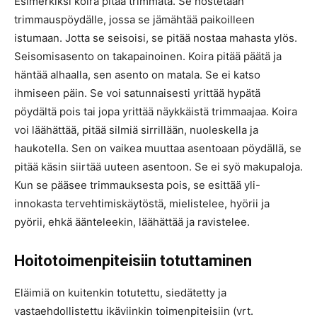
Esimerkiksi koira pitää trimmata. Se nostetaan
trimmauspöydälle, jossa se jämähtää paikoilleen
istumaan. Jotta se seisoisi, se pitää nostaa mahasta ylös.
Seisomisasento on takapainoinen. Koira pitää päätä ja
häntää alhaalla, sen asento on matala. Se ei katso
ihmiseen päin. Se voi satunnaisesti yrittää hypätä
pöydältä pois tai jopa yrittää näykkäistä trimmaajaa. Koira
voi läähättää, pitää silmiä sirrillään, nuoleskella ja
haukotella. Sen on vaikea muuttaa asentoaan pöydällä, se
pitää käsin siirtää uuteen asentoon. Se ei syö makupaloja.
Kun se pääsee trimmauksesta pois, se esittää yli-
innokasta tervehtimiskäytöstä, mielistelee, hyörii ja
pyörii, ehkä äänteleekin, läähättää ja ravistelee.
Hoitotoimenpiteisiin totuttaminen
Eläimiä on kuitenkin totutettu, siedätetty ja
vastaehdollistettu ikäviinkin toimenpiteisiin (vrt.