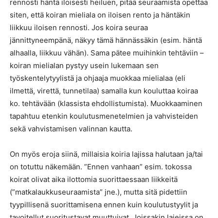
rennosti häntä iloisesti heiluen, pitää seuraamista opettaa
siten, että koiran mieliala on iloisen rento ja häntäkin
liikkuu iloisen rennosti. Jos koira seuraa
jännittyneempänä, näkyy tämä hännässäkin (esim. häntä
alhaalla, liikkuu vähän). Sama pätee muihinkin tehtäviin –
koiran mielialan pystyy usein lukemaan sen
työskentelytyylistä ja ohjaaja muokkaa mielialaa (eli
ilmettä, virettä, tunnetilaa) samalla kun kouluttaa koiraa
ko. tehtävään (klassista ehdollistumista). Muokkaaminen
tapahtuu etenkin koulutusmenetelmien ja vahvisteiden
sekä vahvistamisen valinnan kautta.
On myös eroja siinä, millaisia koiria lajissa halutaan ja/tai
on totuttu näkemään. ”Ennen vanhaan” esim. tokossa
koirat olivat aika ilottomia suorittaessaan liikkeitä
(”matkalaukkuseuraamista” jne.), mutta sitä pidettiin
tyypillisenä suorittamisena ennen kuin koulutustyylit ja
tavoitellut suoritustavat muuttuivat. Joissakin lajeissa on