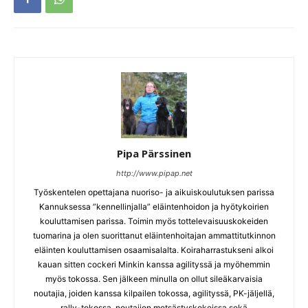
Pipa Pärssinen
http://www.pipap.net
Työskentelen opettajana nuoriso- ja aikuiskoulutuksen parissa
Kannuksessa ”kennellinjalla” eläintenhoidon ja hyötykoirien
kouluttamisen parissa. Toimin myös tottelevaisuuskokeiden
tuomarina ja olen suorittanut eläintenhoitajan ammattitutkinnon
eläinten kouluttamisen osaamisalalta. Koiraharrastukseni alkoi
kauan sitten cockeri Minkin kanssa agilityssä ja myöhemmin
myös tokossa. Sen jälkeen minulla on ollut sileäkarvaisia
noutajia, joiden kanssa kilpailen tokossa, agilityssä, PK-jäljellä,
rally-tokossa, noutajien metsästyskokeissa sekä