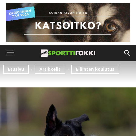
Etusivu
Artikkelit
Eläinten koulutus