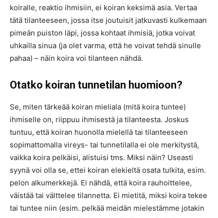
koiralle, reaktio ihmisiin, ei koiran keksimä asia. Vertaa
tätä tilanteeseen, jossa itse joutuisit jatkuvasti kulkemaan
pimeän puiston läpi, jossa kohtaat ihmisiä, jotka voivat
uhkailla sinua (ja olet varma, että he voivat tehdä sinulle
pahaa) – näin koira voi tilanteen nähdä.
Otatko koiran tunnetilan huomioon?
Se, miten tärkeää koiran mieliala (mitä koira tuntee)
ihmiselle on, riippuu ihmisestä ja tilanteesta. Joskus
tuntuu, että koiran huonolla mielellä tai tilanteeseen
sopimattomalla vireys- tai tunnetilalla ei ole merkitystä,
vaikka koira pelkäisi, alistuisi tms. Miksi näin? Useasti
syynä voi olla se, ettei koiran elekieltä osata tulkita, esim.
pelon alkumerkkejä. Ei nähdä, että koira rauhoittelee,
väistää tai välttelee tilannetta. Ei mietitä, miksi koira tekee
tai tuntee niin (esim. pelkää meidän mielestämme jotakin