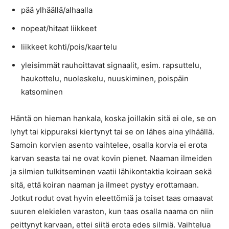
pää ylhäällä/alhaalla
nopeat/hitaat liikkeet
liikkeet kohti/pois/kaartelu
yleisimmät rauhoittavat signaalit, esim. rapsuttelu,
haukottelu, nuoleskelu, nuuskiminen, poispäin
katsominen
Häntä on hieman hankala, koska joillakin sitä ei ole, se on
lyhyt tai kippuraksi kiertynyt tai se on lähes aina ylhäällä.
Samoin korvien asento vaihtelee, osalla korvia ei erota
karvan seasta tai ne ovat kovin pienet. Naaman ilmeiden
ja silmien tulkitseminen vaatii lähikontaktia koiraan sekä
sitä, että koiran naaman ja ilmeet pystyy erottamaan.
Jotkut rodut ovat hyvin eleettömiä ja toiset taas omaavat
suuren elekielen varaston, kun taas osalla naama on niin
peittynyt karvaan, ettei siitä erota edes silmiä. Vaihtelua