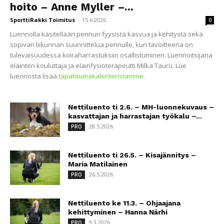
hoito – Anne Myller –...
SporttiRakki Toimitus
-
15.6.2026
0
Luennolla käsitellään pennun fyysistä kasvua ja kehitystä sekä
sopivan liikunnan suunnittelua pennulle, kun tavoitteena on
tulevaisuudessa koiraharrastuksiin osallistuminen. Luennoitsijana
eläinten kouluttaja ja eläinfysioterapeutti Milka Tauru. Lue
luennosta lisää
tapahtumakalenteristamme
.
Nettiluento ti 2.6. – MH-luonnekuvaus –
kasvattajan ja harrastajan työkalu –...
28.5.2026
PRO
Nettiluento ti 26.5. – Kisajännitys –
Maria Matilainen
26.5.2026
PRO
Nettiluento ke 11.3. – Ohjaajana
kehittyminen – Hanna Närhi
9.3.2026
PRO