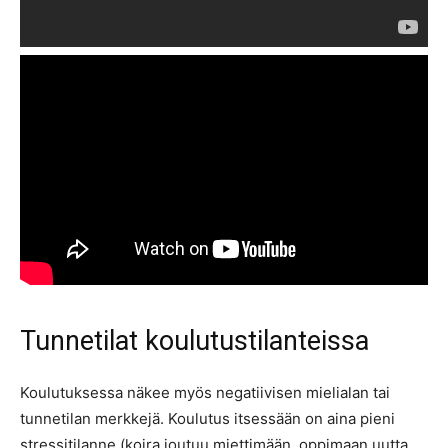
Tunnetilat koulutustilanteissa
Koulutuksessa näkee myös negatiivisen mielialan tai
tunnetilan merkkejä. Koulutus itsessään on aina pieni
stressitilanne (koira joutuu miettimään, oppimaan uutta,