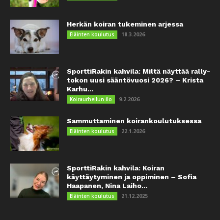
Herkän koiran tukeminen arjessa
18.3.2026
Eläinten koulutus
SporttiRakin kahvila: Miltä näyttää rally-
tokon uusi sääntövuosi 2026? – Krista
Karhu...
9.2.2026
Koiraurheilun ilo
Sammuttaminen koirankoulutuksessa
22.1.2026
Eläinten koulutus
SporttiRakin kahvila: Koiran
käyttäytyminen ja oppiminen – Sofia
Haapanen, Nina Laiho...
21.12.2025
Eläinten koulutus