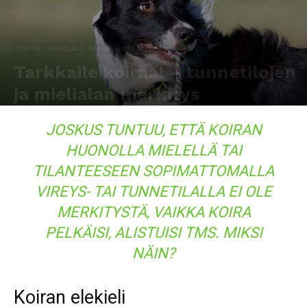
Eläinten koulutus
Nuuski tämä
Tarkkaile koiraa! – tunnetilojen
ja mielialan merkitys
Kirjoittaja
Pipa Pärssinen
-
25.10.2018
17098
0
JOSKUS TUNTUU, ETTÄ KOIRAN
HUONOLLA MIELELLÄ TAI
TILANTEESEEN SOPIMATTOMALLA
VIREYS- TAI TUNNETILALLA EI OLE
MERKITYSTÄ, VAIKKA KOIRA
PELKÄISI, ALISTUISI TMS. MIKSI
NÄIN?
Koiran elekieli