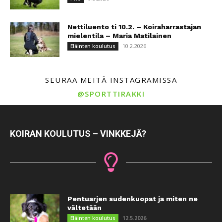
Nettiluento ti 10.2. – Koiraharrastajan
mielentila – Maria Matilainen
10.2.2026
Eläinten koulutus
SEURAA MEITÄ INSTAGRAMISSA
@SPORTTIRAKKI
KOIRAN KOULUTUS – VINKKEJÄ?
Pentuarjen sudenkuopat ja miten ne
vältetään
12.5.2026
Eläinten koulutus