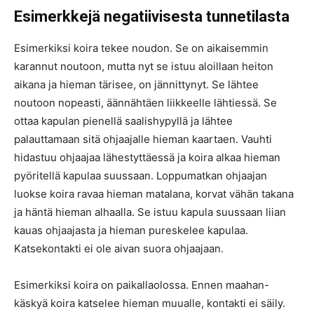
Esimerkkejä negatiivisesta tunnetilasta
Esimerkiksi koira tekee noudon. Se on aikaisemmin
karannut noutoon, mutta nyt se istuu aloillaan heiton
aikana ja hieman tärisee, on jännittynyt. Se lähtee
noutoon nopeasti, äännähtäen liikkeelle lähtiessä. Se
ottaa kapulan pienellä saalishypyllä ja lähtee
palauttamaan sitä ohjaajalle hieman kaartaen. Vauhti
hidastuu ohjaajaa lähestyttäessä ja koira alkaa hieman
pyöritellä kapulaa suussaan. Loppumatkan ohjaajan
luokse koira ravaa hieman matalana, korvat vähän takana
ja häntä hieman alhaalla. Se istuu kapula suussaan liian
kauas ohjaajasta ja hieman pureskelee kapulaa.
Katsekontakti ei ole aivan suora ohjaajaan.
Esimerkiksi koira on paikallaolossa. Ennen maahan-
käskyä koira katselee hieman muualle, kontakti ei säily.