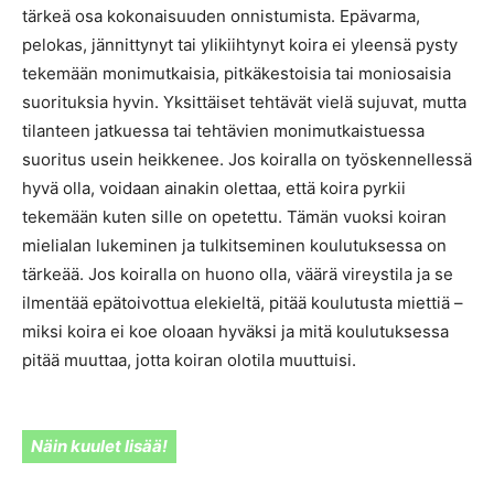
tärkeä osa kokonaisuuden onnistumista. Epävarma,
pelokas, jännittynyt tai ylikiihtynyt koira ei yleensä pysty
tekemään monimutkaisia, pitkäkestoisia tai moniosaisia
suorituksia hyvin. Yksittäiset tehtävät vielä sujuvat, mutta
tilanteen jatkuessa tai tehtävien monimutkaistuessa
suoritus usein heikkenee. Jos koiralla on työskennellessä
hyvä olla, voidaan ainakin olettaa, että koira pyrkii
tekemään kuten sille on opetettu. Tämän vuoksi koiran
mielialan lukeminen ja tulkitseminen koulutuksessa on
tärkeää. Jos koiralla on huono olla, väärä vireystila ja se
ilmentää epätoivottua elekieltä, pitää koulutusta miettiä –
miksi koira ei koe oloaan hyväksi ja mitä koulutuksessa
pitää muuttaa, jotta koiran olotila muuttuisi.
Näin kuulet lisää!