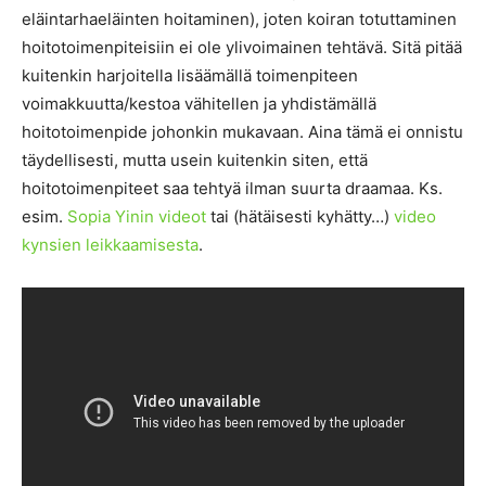
eläintarhaeläinten hoitaminen), joten koiran totuttaminen
hoitotoimenpiteisiin ei ole ylivoimainen tehtävä. Sitä pitää
kuitenkin harjoitella lisäämällä toimenpiteen
voimakkuutta/kestoa vähitellen ja yhdistämällä
hoitotoimenpide johonkin mukavaan. Aina tämä ei onnistu
täydellisesti, mutta usein kuitenkin siten, että
hoitotoimenpiteet saa tehtyä ilman suurta draamaa. Ks.
esim.
Sopia Yinin videot
tai (hätäisesti kyhätty…)
video
kynsien leikkaamisesta
.