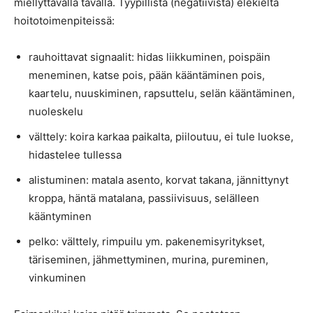
miellyttävällä tavalla. Tyypillistä (negatiivista) elekieltä
hoitotoimenpiteissä:
rauhoittavat signaalit: hidas liikkuminen, poispäin
meneminen, katse pois, pään kääntäminen pois,
kaartelu, nuuskiminen, rapsuttelu, selän kääntäminen,
nuoleskelu
välttely: koira karkaa paikalta, piiloutuu, ei tule luokse,
hidastelee tullessa
alistuminen: matala asento, korvat takana, jännittynyt
kroppa, häntä matalana, passiivisuus, selälleen
kääntyminen
pelko: välttely, rimpuilu ym. pakenemisyritykset,
täriseminen, jähmettyminen, murina, pureminen,
vinkuminen