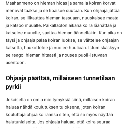
Maahanmeno on hieman hidas ja samalla koiran korvat
menevät taakse ja se lipaisee suutaan. Kun ohjaaja jättää
koiran, se liikauttaa hieman tassuaan, nuuskaisee maata
ja katsoo muualle. Paikallaolon aikana koira läähättää ja
katselee muualle, saattaa hieman äännelläkin. Kun aika on
täysi ja ohjaaja palaa koiran luokse, se välttelee ohjaajan
katsetta, haukottelee ja nuolee huuliaan. Istumiskäskyyn
se reagoi hieman hitaasti ja nousee puoli-istuvaan
asentoon.
Ohjaaja päättää, millaiseen tunnetilaan
pyrkii
Jokaisella on omia mieltymyksiä siinä, millaisen koiran
haluaa nähdä koulutuksen tuloksena, joten koiran
kouluttaja ohjaa koiraansa siten, että se myös näyttää
halutunlaiselta. Jos ohjaaja haluaa, että koira seuraa